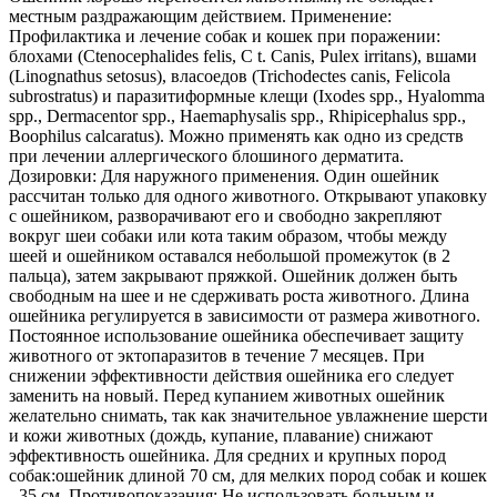
местным раздражающим действием. Применение:
Профилактика и лечение собак и кошек при поражении:
блохами (Ctenocephalides felis, С t. Canis, Pulex irritans), вшами
(Linognathus setosus), власоедов (Trichodectes canis, Felicola
subrostratus) и паразитиформные клещи (Ixodes spp., Hyalomma
spp., Dermacentor spp., Haemaphysalis spp., Rhipicephalus spp.,
Boophilus calcaratus). Можно применять как одно из средств
при лечении аллергического блошиного дерматита.
Дозировки: Для наружного применения. Один ошейник
рассчитан только для одного животного. Открывают упаковку
с ошейником, разворачивают его и свободно закрепляют
вокруг шеи собаки или кота таким образом, чтобы между
шеей и ошейником оставался небольшой промежуток (в 2
пальца), затем закрывают пряжкой. Ошейник должен быть
свободным на шее и не сдерживать роста животного. Длина
ошейника регулируется в зависимости от размера животного.
Постоянное использование ошейника обеспечивает защиту
животного от эктопаразитов в течение 7 месяцев. При
снижении эффективности действия ошейника его следует
заменить на новый. Перед купанием животных ошейник
желательно снимать, так как значительное увлажнение шерсти
и кожи животных (дождь, купание, плавание) снижают
эффективность ошейника. Для средних и крупных пород
собак:ошейник длиной 70 см, для мелких пород собак и кошек
- 35 см. Противопоказания: Не использовать больным и