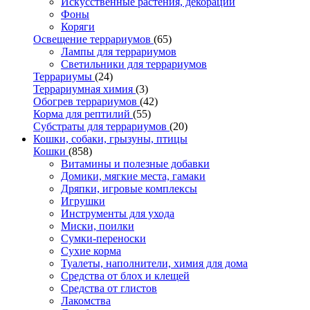
Искусственные растения, декорации
Фоны
Коряги
Освещение террариумов
(65)
Лампы для террариумов
Светильники для террариумов
Террариумы
(24)
Террариумная химия
(3)
Обогрев террариумов
(42)
Корма для рептилий
(55)
Субстраты для террариумов
(20)
Кошки, собаки, грызуны, птицы
Кошки
(858)
Витамины и полезные добавки
Домики, мягкие места, гамаки
Дряпки, игровые комплексы
Игрушки
Инструменты для ухода
Миски, поилки
Сумки-переноски
Сухие корма
Туалеты, наполнители, химия для дома
Средства от блох и клещей
Средства от глистов
Лакомства