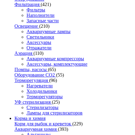
Фильтрация
(421)
Фильтры
Наполнители
Запасные части
Освещение
(210)
Аквариумные лампы
Светильники
Аксессуары
Отражатели
Аэрация
(110)
Аквариумные компрессоры
Аксессуары, комплектующие
Помпы, насосы
(65)
Оборудование CO2
(55)
Терморегуляция
(96)
Нагреватели
Холодильники
Терморегуляторы
УФ стерилизация
(25)
Стерилизаторы
Лампы для стерилизаторов
Корма и химия
Корм для рыбок и креветок
(229)
Аквариумная химия
(393)
Альгициды