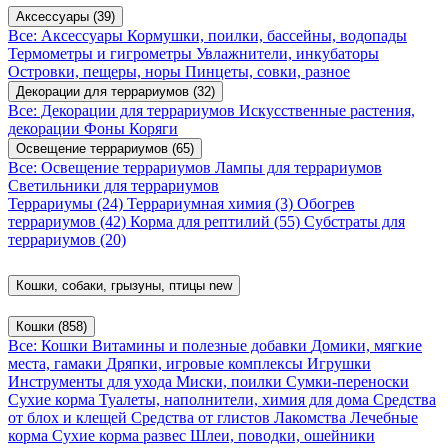
Аксессуары
(39)
Все: Аксессуары
Кормушки, поилки, бассейны, водопады
Термометры и гигрометры
Увлажнители, инкубаторы
Островки, пещеры, норы
Пинцеты, совки, разное
Декорации для террариумов
(32)
Все: Декорации для террариумов
Искусственные растения,
декорации
Фоны
Коряги
Освещение террариумов
(65)
Все: Освещение террариумов
Лампы для террариумов
Светильники для террариумов
Террариумы
(24)
Террариумная химия
(3)
Обогрев
террариумов
(42)
Корма для рептилий
(55)
Субстраты для
террариумов
(20)
Кошки, собаки, грызуны, птицы
new
Кошки
(858)
Все: Кошки
Витамины и полезные добавки
Домики, мягкие
места, гамаки
Дряпки, игровые комплексы
Игрушки
Инструменты для ухода
Миски, поилки
Сумки-переноски
Сухие корма
Туалеты, наполнители, химия для дома
Средства
от блох и клещей
Средства от глистов
Лакомства
Лечебные
корма
Сухие корма развес
Шлеи, поводки, ошейники