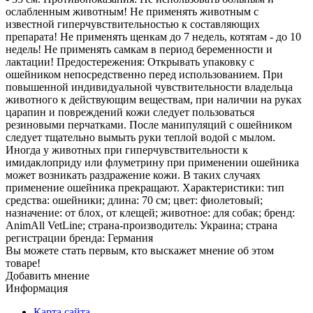
ослабленным животным! Не применять животным с
известной гиперчувствительностью к составляющих
препарата! Не применять щенкам до 7 недель, котятам - до 10
недель! Не применять самкам в период беременности и
лактации! Предостережения: Открывать упаковку с
ошейником непосредственно перед использованием. При
повышенной индивидуальной чувствительности владельца
животного к действующим веществам, при наличии на руках
царапин и повреждений кожи следует пользоваться
резиновыми перчатками. После манипуляций с ошейником
следует тщательно вымыть руки теплой водой с мылом.
Иногда у животных при гиперчувствительности к
имидаклоприду или флуметрину при применении ошейника
может возникать раздражение кожи. В таких случаях
применение ошейника прекращают. Характеристики: тип
средства: ошейники; длина: 70 см; цвет: фиолетовый;
назначение: от блох, от клещей; животное: для собак; бренд:
AnimAll VetLine; страна-производитель: Украина; страна
регистрации бренда: Германия
Вы можете стать первым, кто выскажет мнение об этом
товаре!
Добавить мнение
Информация
Карта сайта