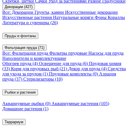
Скребки, щетки
Сачки
Уход за растениями
Разное
Градусники
Декорации
(427)
Все: Декорации
Грунты, камни
Искусственные декорации
Искусственные растения
Натуральные коряги
Фоны
Кораллы
Литература и сувениры
(26)
Пруды и фонтаны
Фильтрация пруда
(71)
Все: Фильтрация пруда
Фильтры прудовые
Насосы для пруда
Наполнители и комплектующие
Обогрев пруда
(4)
Освещение для пруда
(6)
Прудовая химия
(33)
Корм для прудовых рыб
(21)
Декор для пруда
(4)
Средства
для ухода за прудом
(1)
Прудовые комплекты
(0)
Аэрация
пруда
(37)
Стерилизаторы
(10)
Рыбки и растения
Аквариумные рыбки
(0)
Аквариумные растения
(105)
Домашние растения
(1)
Террариум