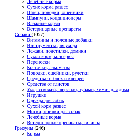
Лечебные корма
Сухие корма развес
Шлеи, поводки, ошейники
Шампуни, кондиционеры
Влажные корма
Ветеринарные препараты
Собаки
(1057)
Витамины и полезные добавки
Инструменты для ухода
Лежаки, подстилки, домики
Сухой корм, консервы
Переноски
Косточки, лакомства
Поводки, ошейники, рулетки
Средства от блох и клещей
Средства от глистов
Уход за кожей, шерстью, зубами, химия для дома
Игрушки
Одежда для собак
Сухой корм развес
Миски, поилки для собак
Лечебные корма
Ветеринарные препараты, гигиена
Грызуны
(246)
Корма