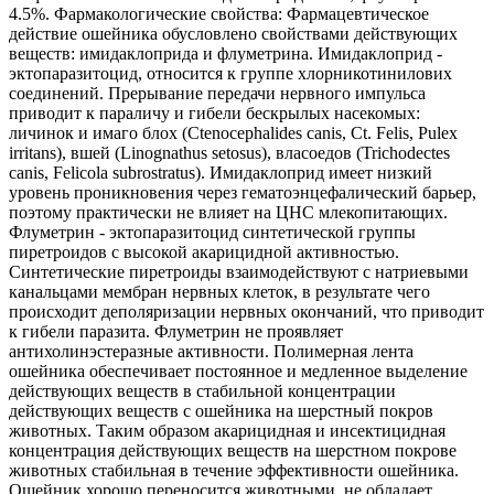
4.5%. Фармакологические свойства: Фармацевтическое
действие ошейника обусловлено свойствами действующих
веществ: имидаклоприда и флуметрина. Имидаклоприд -
эктопаразитоцид, относится к группе хлорникотинилових
соединений. Прерывание передачи нервного импульса
приводит к параличу и гибели бескрылых насекомых:
личинок и имаго блох (Ctenocephalides canis, Ct. Felis, Pulex
irritans), вшей (Linognathus setosus), власоедов (Trichodectes
canis, Felicola subrostratus). Имидаклоприд имеет низкий
уровень проникновения через гематоэнцефалический барьер,
поэтому практически не влияет на ЦНС млекопитающих.
Флуметрин - эктопаразитоцид синтетической группы
пиретроидов с высокой акарицидной активностью.
Синтетические пиретроиды взаимодействуют с натриевыми
канальцами мембран нервных клеток, в результате чего
происходит деполяризации нервных окончаний, что приводит
к гибели паразита. Флуметрин не проявляет
антихолинэстеразные активности. Полимерная лента
ошейника обеспечивает постоянное и медленное выделение
действующих веществ в стабильной концентрации
действующих веществ с ошейника на шерстный покров
животных. Таким образом акарицидная и инсектицидная
концентрация действующих веществ на шерстном покрове
животных стабильная в течение эффективности ошейника.
Ошейник хорошо переносится животными, не обладает