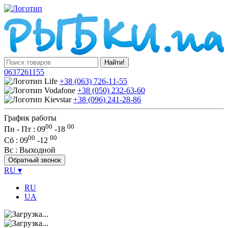
Найти!
0637261155
+38 (063) 726-11-55
+38 (050) 232-63-60
+38 (096) 241-28-86
График работы
00
00
Пн - Пт : 09
-
18
00
00
Сб
: 09
-
12
Вс
: Выходной
Обратный звонок
RU
▾
RU
UA