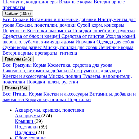
Шампуни, кондиционеры
Влажные корма
Ветеринарные
препараты
Собаки
(1057)
Все: Собаки
Витамины и полезные добавки
Инструменты для
ухода
Лежаки, подстилки, домики
Сухой корм, консервы
Переноски
Косточки, лакомства
Поводки, ошейники, рулетки
Средства от блох и клещей
Средства от глистов
Уход за кожей,
шерстью, зубами, химия для дома
Игрушки
Одежда для собак
Сухой корм развес
Миски, поилки для собак
Лечебные корма
Ветеринарные препараты, гигиена
Грызуны
(246)
Все: Грызуны
Корма
Косметика, средства для ухода
Лакомства, витамины, добавки
Инструменты для ухода
Клетки и аксессуары
Миски, поилки
Туалеты, наполнители,
подстилки
Поводки, шлеи, рулетки
Птицы
(164)
Все: Птицы
Корма
Клетки и аксессуары
Витамины, добавки и
лакомства
Кормушки, поилки
Подстилки
Аквариумы, крышки, подставки
Аквариумы
(274)
Крышки
(39)
Подставки
(59)
Поддоны
(21)
Оборудование