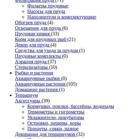
Фильтрация пруда
(71)
Фильтры прудовые
Насосы для пруда
Наполнители и комплектующие
Обогрев пруда
(4)
Освещение для пруда
(6)
Прудовая химия
(33)
Корм для прудовых рыб
(21)
Декор для пруда
(4)
Средства для ухода за прудом
(1)
Прудовые комплекты
(0)
Аэрация пруда
(37)
Стерилизаторы
(10)
Рыбки и растения
Аквариумные рыбки
(0)
Аквариумные растения
(105)
Домашние растения
(1)
Террариум
Аксессуары
(39)
Кормушки, поилки, бассейны, водопады
Термометры и гигрометры
Увлажнители, инкубаторы
Островки, пещеры, норы
Пинцеты, совки, разное
Декорации для террариумов
(32)