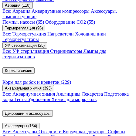
Аэрация
(110)
Все: Аэрация
Аквариумные компрессоры
Аксессуары,
комплектующие
Помпы, насосы
(65)
Оборудование CO2
(55)
Терморегуляция
(96)
Все: Терморегуляция
Нагреватели
Холодильники
Терморегуляторы
УФ стерилизация
(25)
Все: УФ стерилизация
Стерилизаторы
Лампы для
стерилизаторов
Корма и химия
Корм для рыбок и креветок
(229)
Аквариумная химия
(393)
Все: Аквариумная химия
Альгициды
Лекарства
Подготовка
воды
Тесты
Удобрения
Химия для моря, соль
Декорации и аксессуары
Аксессуары
(164)
Все: Аксессуары
Отсадники
Кормушки, дозаторы
Сифоны