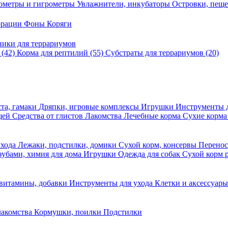
ометры и гигрометры
Увлажнители, инкубаторы
Островки, пещ
корации
Фоны
Коряги
ники для террариумов
в
(42)
Корма для рептилий
(55)
Субстраты для террариумов
(20)
та, гамаки
Дряпки, игровые комплексы
Игрушки
Инструменты 
ещей
Средства от глистов
Лакомства
Лечебные корма
Сухие корма
ухода
Лежаки, подстилки, домики
Сухой корм, консервы
Перено
 зубами, химия для дома
Игрушки
Одежда для собак
Сухой корм 
 витамины, добавки
Инструменты для ухода
Клетки и аксессуар
лакомства
Кормушки, поилки
Подстилки