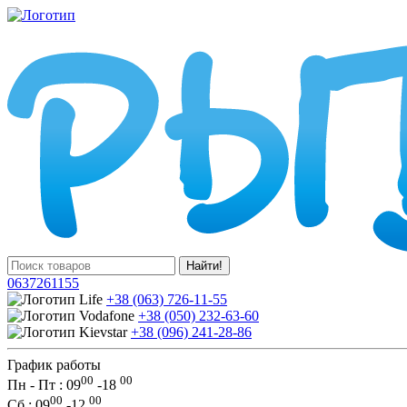
Найти!
0637261155
+38 (063) 726-11-55
+38 (050) 232-63-60
+38 (096) 241-28-86
График работы
00
00
Пн - Пт : 09
-
18
00
00
Сб
: 09
-
12