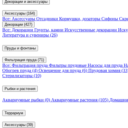
Декорации и аксессуары
Аксессуары
(164)
Все: Аксессуары
Отсадники
Кормушки, дозаторы
Сифоны
Скр
Декорации
(427)
Все: Декорации
Грунты, камни
Искусственные декорации
Иску
Литература и сувениры
(26)
Пруды и фонтаны
Фильтрация пруда
(71)
Все: Фильтрация пруда
Фильтры прудовые
Насосы для пруда
Н
Обогрев пруда
(4)
Освещение для пруда
(6)
Прудовая химия
(33
Стерилизаторы
(10)
Рыбки и растения
Аквариумные рыбки
(0)
Аквариумные растения
(105)
Домашни
Террариум
Аксессуары
(39)