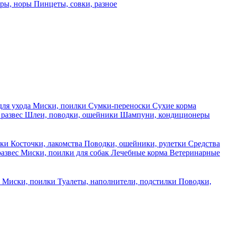
еры, норы
Пинцеты, совки, разное
для ухода
Миски, поилки
Сумки-переноски
Сухие корма
 развес
Шлеи, поводки, ошейники
Шампуни, кондиционеры
ски
Косточки, лакомства
Поводки, ошейники, рулетки
Средства
развес
Миски, поилки для собак
Лечебные корма
Ветеринарные
ы
Миски, поилки
Туалеты, наполнители, подстилки
Поводки,