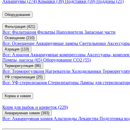
Аквариумы
(274)
Крышки
(39)
Подставки
(59)
Поддоны
(21)
Оборудование
Фильтрация
(421)
Все: Фильтрация
Фильтры
Наполнители
Запасные части
Освещение
(210)
Все: Освещение
Аквариумные лампы
Светильники
Аксессуар
Аэрация
(110)
Все: Аэрация
Аквариумные компрессоры
Аксессуары, компле
Помпы, насосы
(65)
Оборудование CO2
(55)
Терморегуляция
(96)
Все: Терморегуляция
Нагреватели
Холодильники
Терморегуля
УФ стерилизация
(25)
Все: УФ стерилизация
Стерилизаторы
Лампы для стерилизатор
Корма и химия
Корм для рыбок и креветок
(229)
Аквариумная химия
(393)
Все: Аквариумная химия
Альгициды
Лекарства
Подготовка в