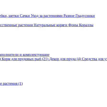
ебки, щетки
Сачки
Уход за растениями
Разное
Градусники
сственные растения
Натуральные коряги
Фоны
Кораллы
аполнители и комплектующие
)
Корм для прудовых рыб
(21)
Декор для пруда
(4)
Средства для у
е растения
(1)