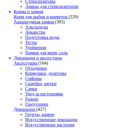
Стерилизаторы
Лампы для стерилизаторов
Корма и химия
Корм для рыбок и креветок
(229)
Аквариумная химия
(393)
Альгициды
Лекарства
Подготовка воды
Тесты
Удобрения
Химия для моря, соль
Декорации и аксессуары
Аксессуары
(164)
Отсадники
Кормушки, дозаторы
Сифоны
Скребки, щетки
Сачки
Уход за растениями
Разное
Градусники
Декорации
(427)
Грунты, камни
Искусственные декорации
Искусственные растения