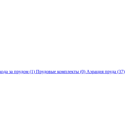
хода за прудом
(1)
Прудовые комплекты
(0)
Аэрация пруда
(37)