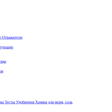
ы
Отражатели
ктующие
торы
ов
оды
Тесты
Удобрения
Химия для моря, соль