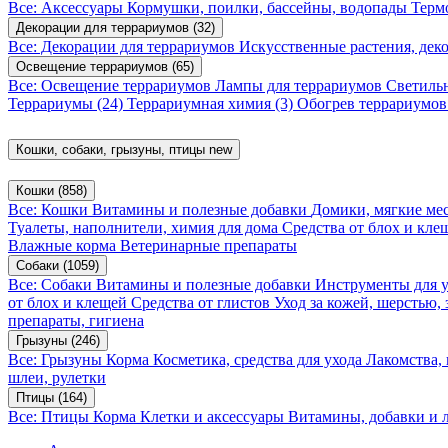
Все: Аксессуары
Кормушки, поилки, бассейны, водопады
Терм
Декорации для террариумов
(32)
Все: Декорации для террариумов
Искусственные растения, де
Освещение террариумов
(65)
Все: Освещение террариумов
Лампы для террариумов
Светиль
Террариумы
(24)
Террариумная химия
(3)
Обогрев террариумо
Кошки, собаки, грызуны, птицы
new
Кошки
(858)
Все: Кошки
Витамины и полезные добавки
Домики, мягкие мес
Туалеты, наполнители, химия для дома
Средства от блох и кл
Влажные корма
Ветеринарные препараты
Собаки
(1059)
Все: Собаки
Витамины и полезные добавки
Инструменты для 
от блох и клещей
Средства от глистов
Уход за кожей, шерстью,
препараты, гигиена
Грызуны
(246)
Все: Грызуны
Корма
Косметика, средства для ухода
Лакомства,
шлеи, рулетки
Птицы
(164)
Все: Птицы
Корма
Клетки и аксессуары
Витамины, добавки и 