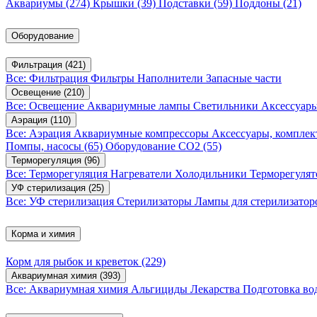
Аквариумы
(274)
Крышки
(39)
Подставки
(59)
Поддоны
(21)
Оборудование
Фильтрация
(421)
Все: Фильтрация
Фильтры
Наполнители
Запасные части
Освещение
(210)
Все: Освещение
Аквариумные лампы
Светильники
Аксессуар
Аэрация
(110)
Все: Аэрация
Аквариумные компрессоры
Аксессуары, компле
Помпы, насосы
(65)
Оборудование CO2
(55)
Терморегуляция
(96)
Все: Терморегуляция
Нагреватели
Холодильники
Терморегуля
УФ стерилизация
(25)
Все: УФ стерилизация
Стерилизаторы
Лампы для стерилизатор
Корма и химия
Корм для рыбок и креветок
(229)
Аквариумная химия
(393)
Все: Аквариумная химия
Альгициды
Лекарства
Подготовка в