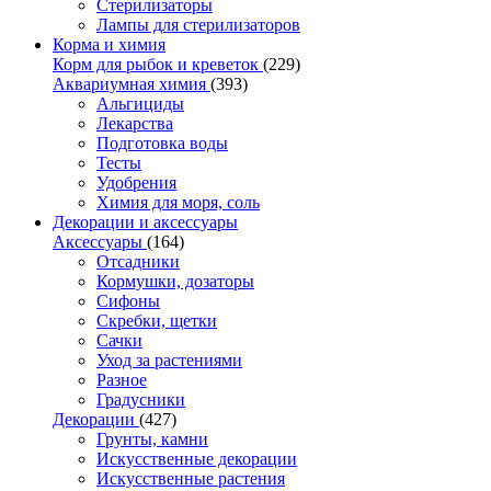
Стерилизаторы
Лампы для стерилизаторов
Корма и химия
Корм для рыбок и креветок
(229)
Аквариумная химия
(393)
Альгициды
Лекарства
Подготовка воды
Тесты
Удобрения
Химия для моря, соль
Декорации и аксессуары
Аксессуары
(164)
Отсадники
Кормушки, дозаторы
Сифоны
Скребки, щетки
Сачки
Уход за растениями
Разное
Градусники
Декорации
(427)
Грунты, камни
Искусственные декорации
Искусственные растения