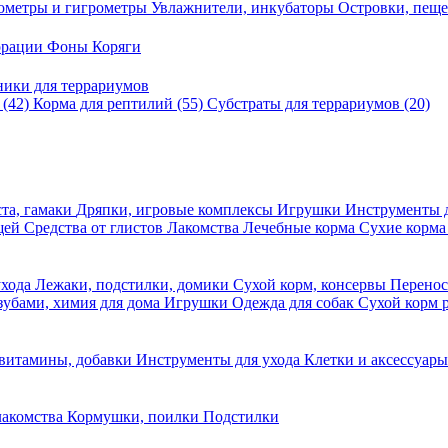
ометры и гигрометры
Увлажнители, инкубаторы
Островки, пещ
корации
Фоны
Коряги
ники для террариумов
в
(42)
Корма для рептилий
(55)
Субстраты для террариумов
(20)
та, гамаки
Дряпки, игровые комплексы
Игрушки
Инструменты 
ещей
Средства от глистов
Лакомства
Лечебные корма
Сухие корма
ухода
Лежаки, подстилки, домики
Сухой корм, консервы
Перено
 зубами, химия для дома
Игрушки
Одежда для собак
Сухой корм 
 витамины, добавки
Инструменты для ухода
Клетки и аксессуар
лакомства
Кормушки, поилки
Подстилки