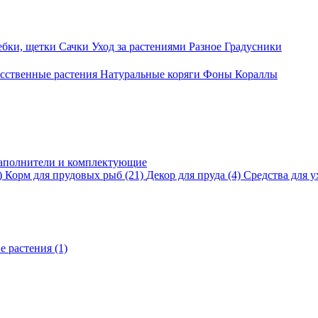
ебки, щетки
Сачки
Уход за растениями
Разное
Градусники
сственные растения
Натуральные коряги
Фоны
Кораллы
аполнители и комплектующие
)
Корм для прудовых рыб
(21)
Декор для пруда
(4)
Средства для у
е растения
(1)