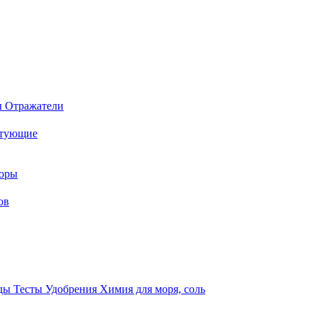
ы
Отражатели
ктующие
торы
ов
оды
Тесты
Удобрения
Химия для моря, соль