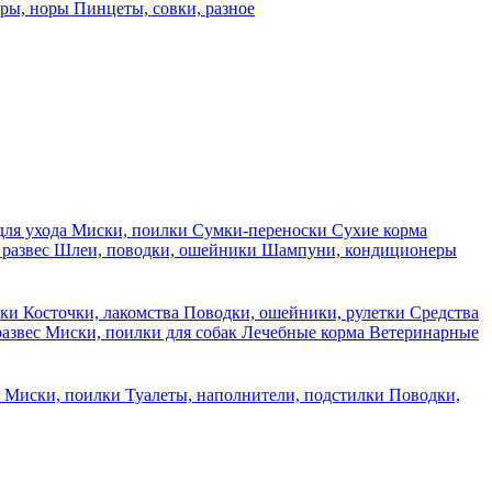
еры, норы
Пинцеты, совки, разное
для ухода
Миски, поилки
Сумки-переноски
Сухие корма
 развес
Шлеи, поводки, ошейники
Шампуни, кондиционеры
ски
Косточки, лакомства
Поводки, ошейники, рулетки
Средства
развес
Миски, поилки для собак
Лечебные корма
Ветеринарные
ы
Миски, поилки
Туалеты, наполнители, подстилки
Поводки,