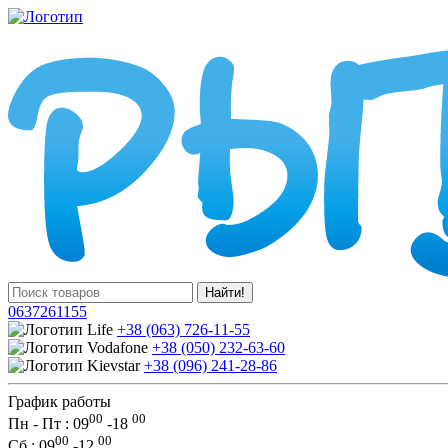
Найти!
0637261155
+38 (063) 726-11-55
+38 (050) 232-63-60
+38 (096) 241-28-86
График работы
00
00
Пн - Пт : 09
-
18
00
00
Сб
: 09
-
12