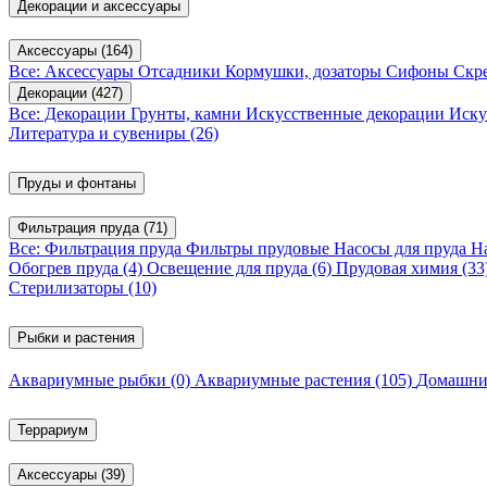
Декорации и аксессуары
Аксессуары
(164)
Все: Аксессуары
Отсадники
Кормушки, дозаторы
Сифоны
Скр
Декорации
(427)
Все: Декорации
Грунты, камни
Искусственные декорации
Иску
Литература и сувениры
(26)
Пруды и фонтаны
Фильтрация пруда
(71)
Все: Фильтрация пруда
Фильтры прудовые
Насосы для пруда
Н
Обогрев пруда
(4)
Освещение для пруда
(6)
Прудовая химия
(33
Стерилизаторы
(10)
Рыбки и растения
Аквариумные рыбки
(0)
Аквариумные растения
(105)
Домашни
Террариум
Аксессуары
(39)