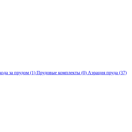
хода за прудом
(1)
Прудовые комплекты
(0)
Аэрация пруда
(37)