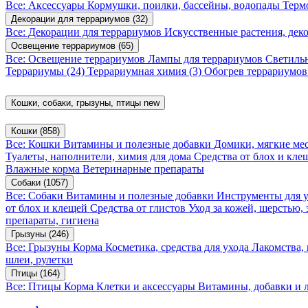
Все: Аксессуары
Кормушки, поилки, бассейны, водопады
Терм
Декорации для террариумов
(32)
Все: Декорации для террариумов
Искусственные растения, де
Освещение террариумов
(65)
Все: Освещение террариумов
Лампы для террариумов
Светиль
Террариумы
(24)
Террариумная химия
(3)
Обогрев террариумо
Кошки, собаки, грызуны, птицы
new
Кошки
(858)
Все: Кошки
Витамины и полезные добавки
Домики, мягкие мес
Туалеты, наполнители, химия для дома
Средства от блох и кл
Влажные корма
Ветеринарные препараты
Собаки
(1057)
Все: Собаки
Витамины и полезные добавки
Инструменты для 
от блох и клещей
Средства от глистов
Уход за кожей, шерстью,
препараты, гигиена
Грызуны
(246)
Все: Грызуны
Корма
Косметика, средства для ухода
Лакомства,
шлеи, рулетки
Птицы
(164)
Все: Птицы
Корма
Клетки и аксессуары
Витамины, добавки и 