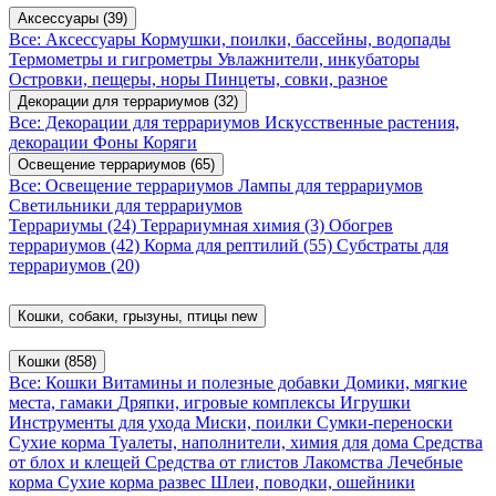
Аксессуары
(39)
Все: Аксессуары
Кормушки, поилки, бассейны, водопады
Термометры и гигрометры
Увлажнители, инкубаторы
Островки, пещеры, норы
Пинцеты, совки, разное
Декорации для террариумов
(32)
Все: Декорации для террариумов
Искусственные растения,
декорации
Фоны
Коряги
Освещение террариумов
(65)
Все: Освещение террариумов
Лампы для террариумов
Светильники для террариумов
Террариумы
(24)
Террариумная химия
(3)
Обогрев
террариумов
(42)
Корма для рептилий
(55)
Субстраты для
террариумов
(20)
Кошки, собаки, грызуны, птицы
new
Кошки
(858)
Все: Кошки
Витамины и полезные добавки
Домики, мягкие
места, гамаки
Дряпки, игровые комплексы
Игрушки
Инструменты для ухода
Миски, поилки
Сумки-переноски
Сухие корма
Туалеты, наполнители, химия для дома
Средства
от блох и клещей
Средства от глистов
Лакомства
Лечебные
корма
Сухие корма развес
Шлеи, поводки, ошейники