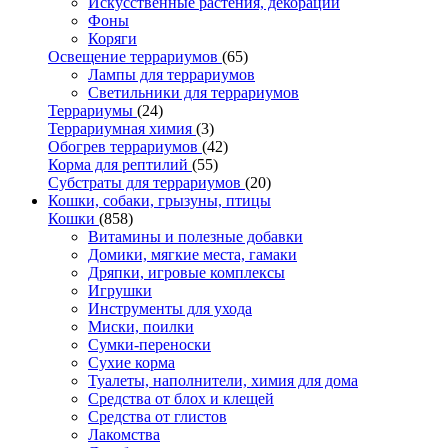
Искусственные растения, декорации
Фоны
Коряги
Освещение террариумов
(65)
Лампы для террариумов
Светильники для террариумов
Террариумы
(24)
Террариумная химия
(3)
Обогрев террариумов
(42)
Корма для рептилий
(55)
Субстраты для террариумов
(20)
Кошки, собаки, грызуны, птицы
Кошки
(858)
Витамины и полезные добавки
Домики, мягкие места, гамаки
Дряпки, игровые комплексы
Игрушки
Инструменты для ухода
Миски, поилки
Сумки-переноски
Сухие корма
Туалеты, наполнители, химия для дома
Средства от блох и клещей
Средства от глистов
Лакомства