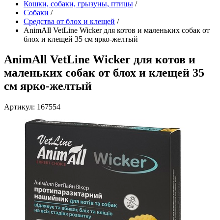
Кошки, собаки, грызуны, птицы
/
Собаки
/
Средства от блох и клещей
/
AnimAll VetLine Wicker для котов и маленьких собак от
блох и клещей 35 см ярко-желтый
AnimAll VetLine Wicker для котов и
маленьких собак от блох и клещей 35
см ярко-желтый
Артикул: 167554