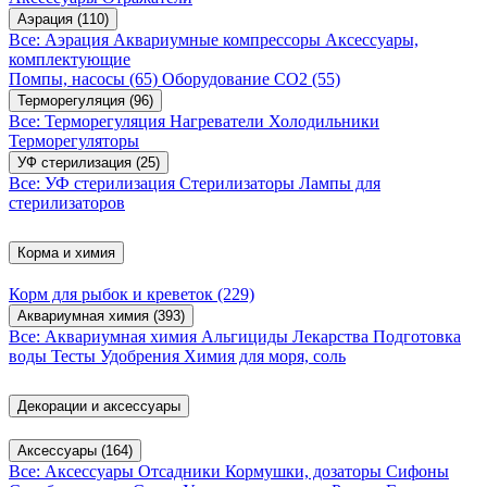
Аэрация
(110)
Все: Аэрация
Аквариумные компрессоры
Аксессуары,
комплектующие
Помпы, насосы
(65)
Оборудование CO2
(55)
Терморегуляция
(96)
Все: Терморегуляция
Нагреватели
Холодильники
Терморегуляторы
УФ стерилизация
(25)
Все: УФ стерилизация
Стерилизаторы
Лампы для
стерилизаторов
Корма и химия
Корм для рыбок и креветок
(229)
Аквариумная химия
(393)
Все: Аквариумная химия
Альгициды
Лекарства
Подготовка
воды
Тесты
Удобрения
Химия для моря, соль
Декорации и аксессуары
Аксессуары
(164)
Все: Аксессуары
Отсадники
Кормушки, дозаторы
Сифоны