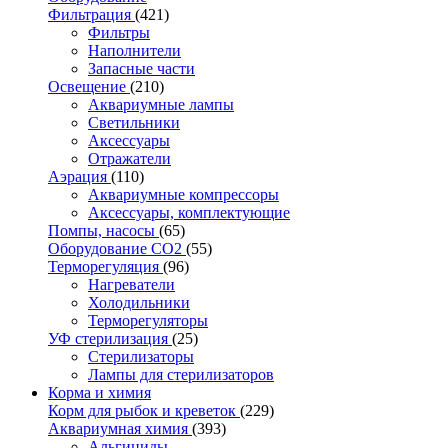
Фильтрация
(421)
Фильтры
Наполнители
Запасные части
Освещение
(210)
Аквариумные лампы
Светильники
Аксессуары
Отражатели
Аэрация
(110)
Аквариумные компрессоры
Аксессуары, комплектующие
Помпы, насосы
(65)
Оборудование CO2
(55)
Терморегуляция
(96)
Нагреватели
Холодильники
Терморегуляторы
УФ стерилизация
(25)
Стерилизаторы
Лампы для стерилизаторов
Корма и химия
Корм для рыбок и креветок
(229)
Аквариумная химия
(393)
Альгициды