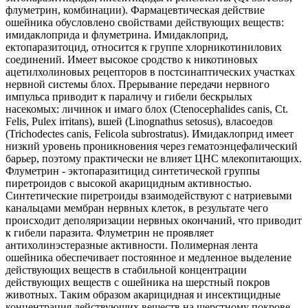
флуметрин, комбинации). Фармацевтическая действие
ошейника обусловлено свойствами действующих веществ:
имидаклоприда и флуметрина. Имидаклоприд,
ектопаразитоцид, относится к группе хлорникотинилових
соединений. Имеет высокое сродство к никотиновых
ацетилхолиновых рецепторов в постсинаптических участках
нервной системы блох. Прерывание передачи нервного
импульса приводит к параличу и гибели бескрылых
насекомых: личинок и имаго блох (Ctenocephalides canis, Ct.
Felis, Pulex irritans), вшей (Linognathus setosus), власоедов
(Trichodectes canis, Felicola subrostratus). Имидаклоприд имеет
низкий уровень проникновения через гематоэнцефалический
барьер, поэтому практически не влияет ЦНС млекопитающих.
Флуметрин - эктопаразитицид синтетической группы
пиретроидов с высокой акарицидным активностью.
Синтетические пиретроиды взаимодействуют с натриевыми
канальцами мембран нервных клеток, в результате чего
происходит деполяризации нервных окончаний, что приводит
к гибели паразита. Флуметрин не проявляет
антихолинэстеразные активности. Полимерная лента
ошейника обеспечивает постоянное и медленное выделение
действующих веществ в стабильной концентрации
действующих веществ с ошейника на шерстный покров
животных. Таким образом акарицидная и инсектицидные
концентрация действующих веществ на шерстному покрове