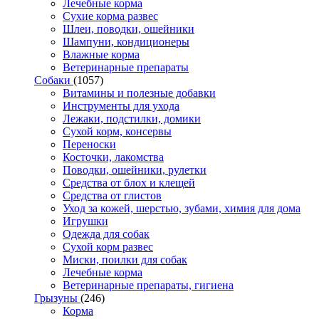
Лечебные корма
Сухие корма развес
Шлеи, поводки, ошейники
Шампуни, кондиционеры
Влажные корма
Ветеринарные препараты
Собаки
(1057)
Витамины и полезные добавки
Инструменты для ухода
Лежаки, подстилки, домики
Сухой корм, консервы
Переноски
Косточки, лакомства
Поводки, ошейники, рулетки
Средства от блох и клещей
Средства от глистов
Уход за кожей, шерстью, зубами, химия для дома
Игрушки
Одежда для собак
Сухой корм развес
Миски, поилки для собак
Лечебные корма
Ветеринарные препараты, гигиена
Грызуны
(246)
Корма