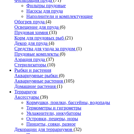
Фильтрация пруда
(71)
Фильтры прудовые
Насосы для пруда
Наполнители и комплектующие
Обогрев пруда
(4)
Освещение для пруда
(6)
Прудовая химия
(33)
Корм для прудовых рыб
(21)
Декор для пруда
(4)
Средства для ухода за прудом
(1)
Прудовые комплекты
(0)
Аэрация пруда
(37)
Стерилизаторы
(10)
Рыбки и растения
Аквариумные рыбки
(0)
Аквариумные растения
(105)
Домашние растения
(1)
Террариум
Аксессуары
(39)
Кормушки, поилки, бассейны, водопады
Термометры и гигрометры
Увлажнители, инкубаторы
Островки, пещеры, норы
Пинцеты, совки, разное
Декорации для террариумов
(32)