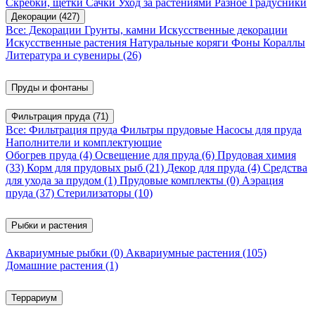
Скребки, щетки
Сачки
Уход за растениями
Разное
Градусники
Декорации
(427)
Все: Декорации
Грунты, камни
Искусственные декорации
Искусственные растения
Натуральные коряги
Фоны
Кораллы
Литература и сувениры
(26)
Пруды и фонтаны
Фильтрация пруда
(71)
Все: Фильтрация пруда
Фильтры прудовые
Насосы для пруда
Наполнители и комплектующие
Обогрев пруда
(4)
Освещение для пруда
(6)
Прудовая химия
(33)
Корм для прудовых рыб
(21)
Декор для пруда
(4)
Средства
для ухода за прудом
(1)
Прудовые комплекты
(0)
Аэрация
пруда
(37)
Стерилизаторы
(10)
Рыбки и растения
Аквариумные рыбки
(0)
Аквариумные растения
(105)
Домашние растения
(1)
Террариум