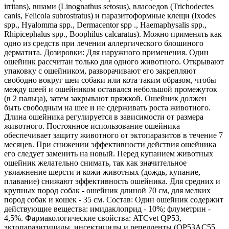
irritans), вшами (Linognathus setosus), власоедов (Trichodectes
canis, Felicola subrostratus) и паразитоформные клещи (Ixodes
spp., Hyalomma spp., Dermacentor spp ., Haemaphysalis spp.,
Rhipicephalus spp., Boophilus calcaratus). Можно применять как
одно из средств при лечении аллергического блошиного
дерматита. Дозировки: Для наружного применения. Один
ошейник рассчитан только для одного животного. Открывают
упаковку с ошейником, разворачивают его закрепляют
свободно вокруг шеи собаки или кота таким образом, чтобы
между шеей и ошейником оставался небольшой промежуток
(в 2 пальца), затем закрывают пряжкой. Ошейник должен
быть свободным на шее и не сдерживать роста животного.
Длина ошейника регулируется в зависимости от размера
животного. Постоянное использование ошейника
обеспечивает защиту животного от эктопаразитов в течение 7
месяцев. При снижении эффективности действия ошейника
его следует заменить на новый. Перед купанием животных
ошейник желательно снимать, так как значительное
увлажнение шерсти и кожи животных (дождь, купание,
плавание) снижают эффективность ошейника. Для средних и
крупных пород собак - ошейник длиной 70 см, для мелких
пород собак и кошек - 35 см. Состав: Один ошейник содержит
действующие вещества: имидаклоприд - 10%; флуметрин -
4,5%. Фармакологические свойства: ATCvet QP53,
эктопаразитициды, инсектициды и репелленты (QP53AC55,