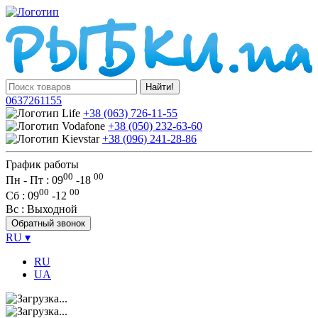
Найти!
0637261155
+38 (063) 726-11-55
+38 (050) 232-63-60
+38 (096) 241-28-86
График работы
00
00
Пн - Пт : 09
-
18
00
00
Сб
: 09
-
12
Вс
: Выходной
Обратный звонок
RU
▾
RU
UA