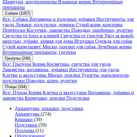
Шампуни, кондиционеры
Влажные корма
Ветеринарные
препараты
Собаки
(1057)
Все: Собаки
Витамины и полезные добавки
Инструменты для
ухода
Лежаки, подстилки, домики
Сухой корм, консервы
Переноски
Косточки, лакомства
Поводки, ошейники, рулетки
Средства от блох и клещей
Средства от глистов
Уход за кожей,
шерстью, зубами, химия для дома
Игрушки
Одежда для собак
Сухой корм развес
Миски, поилки для собак
Лечебные корма
Ветеринарные препараты, гигиена
Грызуны
(246)
Все: Грызуны
Корма
Косметика, средства для ухода
Лакомства, витамины, добавки
Инструменты для ухода
Клетки и аксессуары
Миски, поилки
Туалеты, наполнители,
подстилки
Поводки, шлеи, рулетки
Птицы
(164)
Все: Птицы
Корма
Клетки и аксессуары
Витамины, добавки и
лакомства
Кормушки, поилки
Подстилки
Аквариумы, крышки, подставки
Аквариумы
(274)
Крышки
(39)
Подставки
(59)
Поддоны
(21)
Оборудование