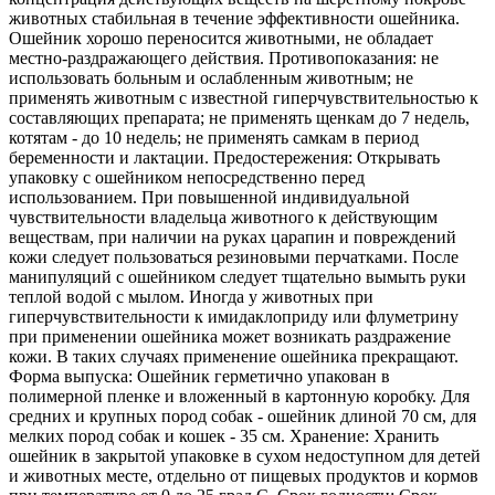
животных стабильная в течение эффективности ошейника.
Ошейник хорошо переносится животными, не обладает
местно-раздражающего действия. Противопоказания: не
использовать больным и ослабленным животным; не
применять животным с известной гиперчувствительностью к
составляющих препарата; не применять щенкам до 7 недель,
котятам - до 10 недель; не применять самкам в период
беременности и лактации. Предостережения: Открывать
упаковку с ошейником непосредственно перед
использованием. При повышенной индивидуальной
чувствительности владельца животного к действующим
веществам, при наличии на руках царапин и повреждений
кожи следует пользоваться резиновыми перчатками. После
манипуляций с ошейником следует тщательно вымыть руки
теплой водой с мылом. Иногда у животных при
гиперчувствительности к имидаклоприду или флуметрину
при применении ошейника может возникать раздражение
кожи. В таких случаях применение ошейника прекращают.
Форма выпуска: Ошейник герметично упакован в
полимерной пленке и вложенный в картонную коробку. Для
средних и крупных пород собак - ошейник длиной 70 см, для
мелких пород собак и кошек - 35 см. Хранение: Хранить
ошейник в закрытой упаковке в сухом недоступном для детей
и животных месте, отдельно от пищевых продуктов и кормов