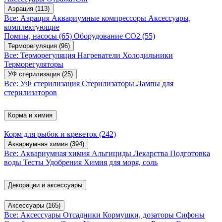
Аэрация
(113)
Все: Аэрация
Аквариумные компрессоры
Аксессуары,
комплектующие
Помпы, насосы
(65)
Оборудование CO2
(55)
Терморегуляция
(96)
Все: Терморегуляция
Нагреватели
Холодильники
Терморегуляторы
УФ стерилизация
(25)
Все: УФ стерилизация
Стерилизаторы
Лампы для
стерилизаторов
Корма и химия
Корм для рыбок и креветок
(242)
Аквариумная химия
(394)
Все: Аквариумная химия
Альгициды
Лекарства
Подготовка
воды
Тесты
Удобрения
Химия для моря, соль
Декорации и аксессуары
Аксессуары
(165)
Все: Аксессуары
Отсадники
Кормушки, дозаторы
Сифоны