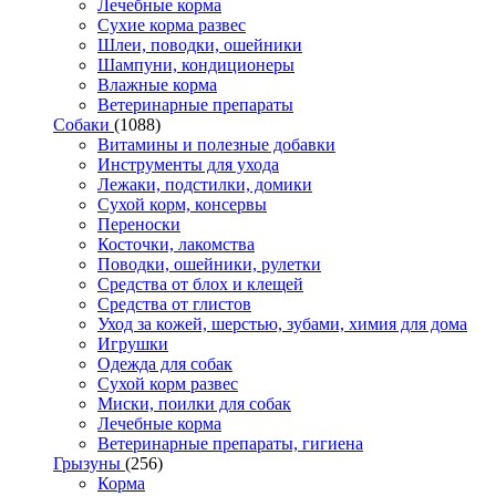
Лечебные корма
Сухие корма развес
Шлеи, поводки, ошейники
Шампуни, кондиционеры
Влажные корма
Ветеринарные препараты
Собаки
(1088)
Витамины и полезные добавки
Инструменты для ухода
Лежаки, подстилки, домики
Сухой корм, консервы
Переноски
Косточки, лакомства
Поводки, ошейники, рулетки
Средства от блох и клещей
Средства от глистов
Уход за кожей, шерстью, зубами, химия для дома
Игрушки
Одежда для собак
Сухой корм развес
Миски, поилки для собак
Лечебные корма
Ветеринарные препараты, гигиена
Грызуны
(256)
Корма