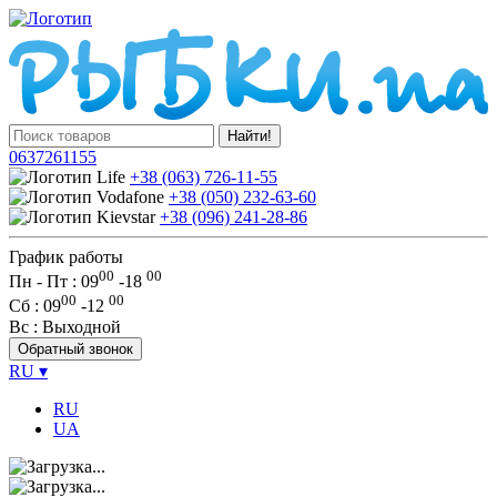
Найти!
0637261155
+38 (063) 726-11-55
+38 (050) 232-63-60
+38 (096) 241-28-86
График работы
00
00
Пн - Пт : 09
-
18
00
00
Сб
: 09
-
12
Вс
: Выходной
Обратный звонок
RU
▾
RU
UA