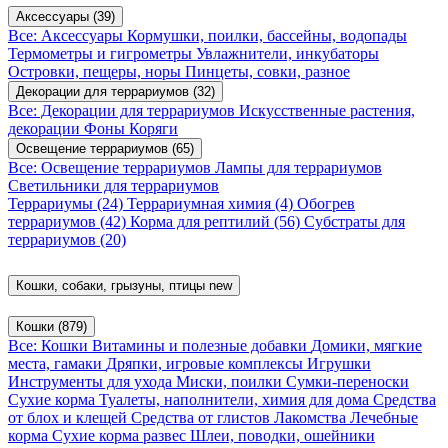
Аксессуары
(39)
Все: Аксессуары
Кормушки, поилки, бассейны, водопады
Термометры и гигрометры
Увлажнители, инкубаторы
Островки, пещеры, норы
Пинцеты, совки, разное
Декорации для террариумов
(32)
Все: Декорации для террариумов
Искусственные растения,
декорации
Фоны
Коряги
Освещение террариумов
(65)
Все: Освещение террариумов
Лампы для террариумов
Светильники для террариумов
Террариумы
(24)
Террариумная химия
(4)
Обогрев
террариумов
(42)
Корма для рептилий
(56)
Субстраты для
террариумов
(20)
Кошки, собаки, грызуны, птицы
new
Кошки
(879)
Все: Кошки
Витамины и полезные добавки
Домики, мягкие
места, гамаки
Дряпки, игровые комплексы
Игрушки
Инструменты для ухода
Миски, поилки
Сумки-переноски
Сухие корма
Туалеты, наполнители, химия для дома
Средства
от блох и клещей
Средства от глистов
Лакомства
Лечебные
корма
Сухие корма развес
Шлеи, поводки, ошейники