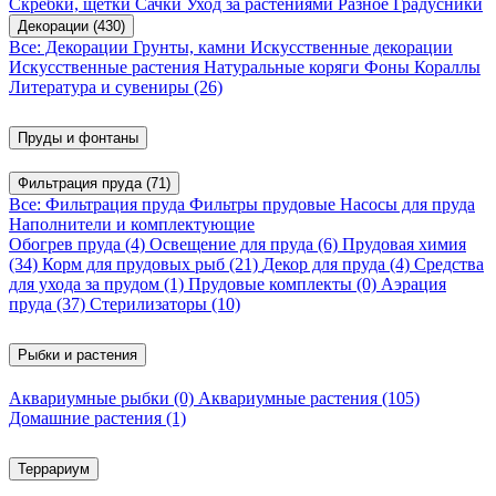
Скребки, щетки
Сачки
Уход за растениями
Разное
Градусники
Декорации
(430)
Все: Декорации
Грунты, камни
Искусственные декорации
Искусственные растения
Натуральные коряги
Фоны
Кораллы
Литература и сувениры
(26)
Пруды и фонтаны
Фильтрация пруда
(71)
Все: Фильтрация пруда
Фильтры прудовые
Насосы для пруда
Наполнители и комплектующие
Обогрев пруда
(4)
Освещение для пруда
(6)
Прудовая химия
(34)
Корм для прудовых рыб
(21)
Декор для пруда
(4)
Средства
для ухода за прудом
(1)
Прудовые комплекты
(0)
Аэрация
пруда
(37)
Стерилизаторы
(10)
Рыбки и растения
Аквариумные рыбки
(0)
Аквариумные растения
(105)
Домашние растения
(1)
Террариум