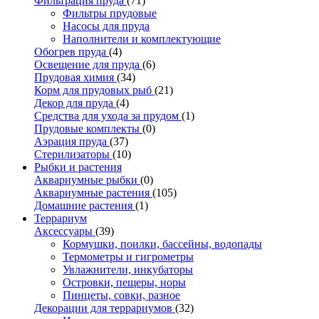
Фильтрация пруда
(71)
Фильтры прудовые
Насосы для пруда
Наполнители и комплектующие
Обогрев пруда
(4)
Освещение для пруда
(6)
Прудовая химия
(34)
Корм для прудовых рыб
(21)
Декор для пруда
(4)
Средства для ухода за прудом
(1)
Прудовые комплекты
(0)
Аэрация пруда
(37)
Стерилизаторы
(10)
Рыбки и растения
Аквариумные рыбки
(0)
Аквариумные растения
(105)
Домашние растения
(1)
Террариум
Аксессуары
(39)
Кормушки, поилки, бассейны, водопады
Термометры и гигрометры
Увлажнители, инкубаторы
Островки, пещеры, норы
Пинцеты, совки, разное
Декорации для террариумов
(32)