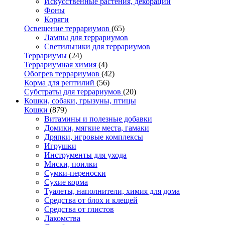
Искусственные растения, декорации
Фоны
Коряги
Освещение террариумов
(65)
Лампы для террариумов
Светильники для террариумов
Террариумы
(24)
Террариумная химия
(4)
Обогрев террариумов
(42)
Корма для рептилий
(56)
Субстраты для террариумов
(20)
Кошки, собаки, грызуны, птицы
Кошки
(879)
Витамины и полезные добавки
Домики, мягкие места, гамаки
Дряпки, игровые комплексы
Игрушки
Инструменты для ухода
Миски, поилки
Сумки-переноски
Сухие корма
Туалеты, наполнители, химия для дома
Средства от блох и клещей
Средства от глистов
Лакомства