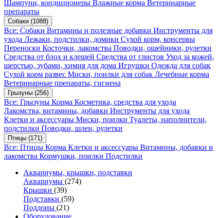
Шампуни, кондиционеры
Влажные корма
Ветеринарные
препараты
Собаки
(1088)
Все: Собаки
Витамины и полезные добавки
Инструменты для
ухода
Лежаки, подстилки, домики
Сухой корм, консервы
Переноски
Косточки, лакомства
Поводки, ошейники, рулетки
Средства от блох и клещей
Средства от глистов
Уход за кожей,
шерстью, зубами, химия для дома
Игрушки
Одежда для собак
Сухой корм развес
Миски, поилки для собак
Лечебные корма
Ветеринарные препараты, гигиена
Грызуны
(256)
Все: Грызуны
Корма
Косметика, средства для ухода
Лакомства, витамины, добавки
Инструменты для ухода
Клетки и аксессуары
Миски, поилки
Туалеты, наполнители,
подстилки
Поводки, шлеи, рулетки
Птицы
(171)
Все: Птицы
Корма
Клетки и аксессуары
Витамины, добавки и
лакомства
Кормушки, поилки
Подстилки
Аквариумы, крышки, подставки
Аквариумы
(274)
Крышки
(39)
Подставки
(59)
Поддоны
(21)
Оборудование