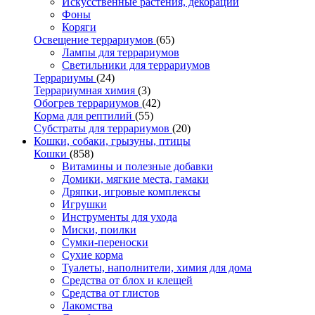
Искусственные растения, декорации
Фоны
Коряги
Освещение террариумов
(65)
Лампы для террариумов
Светильники для террариумов
Террариумы
(24)
Террариумная химия
(3)
Обогрев террариумов
(42)
Корма для рептилий
(55)
Субстраты для террариумов
(20)
Кошки, собаки, грызуны, птицы
Кошки
(858)
Витамины и полезные добавки
Домики, мягкие места, гамаки
Дряпки, игровые комплексы
Игрушки
Инструменты для ухода
Миски, поилки
Сумки-переноски
Сухие корма
Туалеты, наполнители, химия для дома
Средства от блох и клещей
Средства от глистов
Лакомства