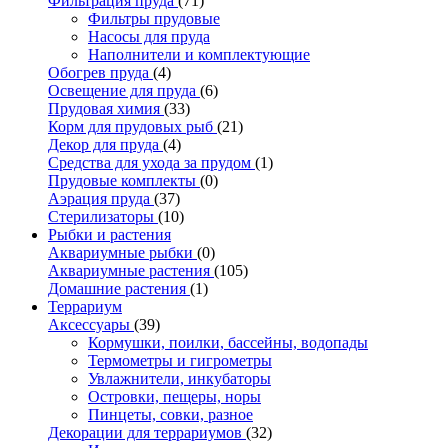
Фильтрация пруда
(71)
Фильтры прудовые
Насосы для пруда
Наполнители и комплектующие
Обогрев пруда
(4)
Освещение для пруда
(6)
Прудовая химия
(33)
Корм для прудовых рыб
(21)
Декор для пруда
(4)
Средства для ухода за прудом
(1)
Прудовые комплекты
(0)
Аэрация пруда
(37)
Стерилизаторы
(10)
Рыбки и растения
Аквариумные рыбки
(0)
Аквариумные растения
(105)
Домашние растения
(1)
Террариум
Аксессуары
(39)
Кормушки, поилки, бассейны, водопады
Термометры и гигрометры
Увлажнители, инкубаторы
Островки, пещеры, норы
Пинцеты, совки, разное
Декорации для террариумов
(32)