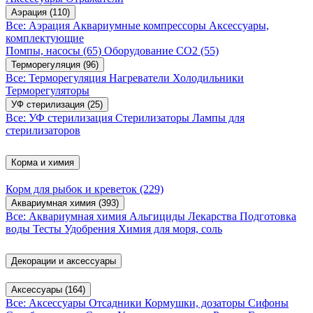
Аэрация
(110)
Все: Аэрация
Аквариумные компрессоры
Аксессуары,
комплектующие
Помпы, насосы
(65)
Оборудование CO2
(55)
Терморегуляция
(96)
Все: Терморегуляция
Нагреватели
Холодильники
Терморегуляторы
УФ стерилизация
(25)
Все: УФ стерилизация
Стерилизаторы
Лампы для
стерилизаторов
Корма и химия
Корм для рыбок и креветок
(229)
Аквариумная химия
(393)
Все: Аквариумная химия
Альгициды
Лекарства
Подготовка
воды
Тесты
Удобрения
Химия для моря, соль
Декорации и аксессуары
Аксессуары
(164)
Все: Аксессуары
Отсадники
Кормушки, дозаторы
Сифоны