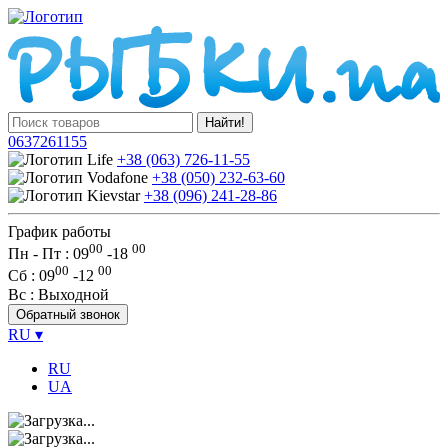
Найти!
0637261155
+38 (063) 726-11-55
+38 (050) 232-63-60
+38 (096) 241-28-86
График работы
00
00
Пн - Пт : 09
-
18
00
00
Сб
: 09
-
12
Вс
: Выходной
Обратный звонок
RU
▾
RU
UA