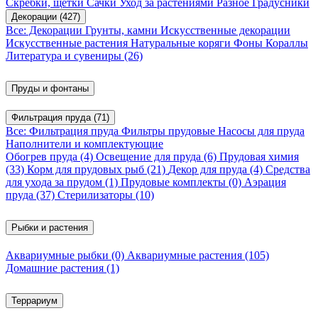
Скребки, щетки
Сачки
Уход за растениями
Разное
Градусники
Декорации
(427)
Все: Декорации
Грунты, камни
Искусственные декорации
Искусственные растения
Натуральные коряги
Фоны
Кораллы
Литература и сувениры
(26)
Пруды и фонтаны
Фильтрация пруда
(71)
Все: Фильтрация пруда
Фильтры прудовые
Насосы для пруда
Наполнители и комплектующие
Обогрев пруда
(4)
Освещение для пруда
(6)
Прудовая химия
(33)
Корм для прудовых рыб
(21)
Декор для пруда
(4)
Средства
для ухода за прудом
(1)
Прудовые комплекты
(0)
Аэрация
пруда
(37)
Стерилизаторы
(10)
Рыбки и растения
Аквариумные рыбки
(0)
Аквариумные растения
(105)
Домашние растения
(1)
Террариум