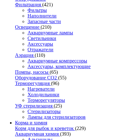
Фильтрация
(421)
Фильтры
Наполнители
Запасные части
Освещение
(210)
Аквариумные лампы
Светильники
Аксессуары
Отражатели
Аэрация
(110)
Аквариумные компрессоры
Аксессуары, комплектующие
Помпы, насосы
(65)
Оборудование CO2
(55)
Терморегуляция
(96)
Нагреватели
Холодильники
Терморегуляторы
УФ стерилизация
(25)
Стерилизаторы
Лампы для стерилизаторов
Корма и химия
Корм для рыбок и креветок
(229)
Аквариумная химия
(393)
Альгициды