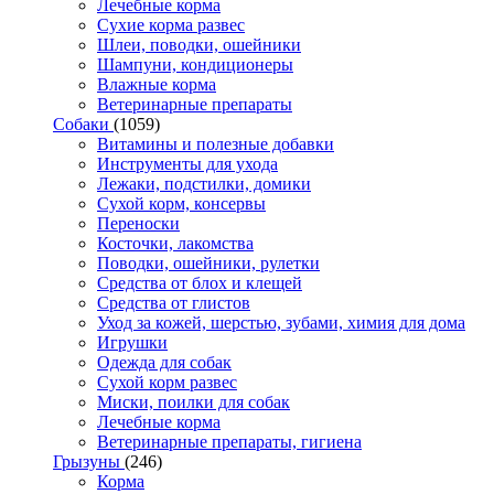
Лечебные корма
Сухие корма развес
Шлеи, поводки, ошейники
Шампуни, кондиционеры
Влажные корма
Ветеринарные препараты
Собаки
(1059)
Витамины и полезные добавки
Инструменты для ухода
Лежаки, подстилки, домики
Сухой корм, консервы
Переноски
Косточки, лакомства
Поводки, ошейники, рулетки
Средства от блох и клещей
Средства от глистов
Уход за кожей, шерстью, зубами, химия для дома
Игрушки
Одежда для собак
Сухой корм развес
Миски, поилки для собак
Лечебные корма
Ветеринарные препараты, гигиена
Грызуны
(246)
Корма