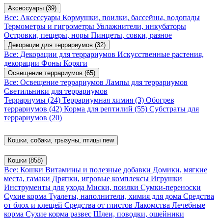
Аксессуары
(39)
Все: Аксессуары
Кормушки, поилки, бассейны, водопады
Термометры и гигрометры
Увлажнители, инкубаторы
Островки, пещеры, норы
Пинцеты, совки, разное
Декорации для террариумов
(32)
Все: Декорации для террариумов
Искусственные растения,
декорации
Фоны
Коряги
Освещение террариумов
(65)
Все: Освещение террариумов
Лампы для террариумов
Светильники для террариумов
Террариумы
(24)
Террариумная химия
(3)
Обогрев
террариумов
(42)
Корма для рептилий
(55)
Субстраты для
террариумов
(20)
Кошки, собаки, грызуны, птицы
new
Кошки
(858)
Все: Кошки
Витамины и полезные добавки
Домики, мягкие
места, гамаки
Дряпки, игровые комплексы
Игрушки
Инструменты для ухода
Миски, поилки
Сумки-переноски
Сухие корма
Туалеты, наполнители, химия для дома
Средства
от блох и клещей
Средства от глистов
Лакомства
Лечебные
корма
Сухие корма развес
Шлеи, поводки, ошейники