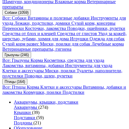
Шампуни, кондиционеры
Влажные корма
Ветеринарные
препараты
Собаки
(1059)
Все: Собаки
Витамины и полезные добавки
Инструменты для
ухода
Лежаки, подстилки, домики
Сухой корм, консервы
Переноски
Косточки, лакомства
Поводки, ошейники, рулетки
Средства от блох и клещей
Средства от глистов
Уход за кожей,
шерстью, зубами, химия для дома
Игрушки
Одежда для собак
Сухой корм развес
Миски, поилки для собак
Лечебные корма
Ветеринарные препараты, гигиена
Грызуны
(246)
Все: Грызуны
Корма
Косметика, средства для ухода
Лакомства, витамины, добавки
Инструменты для ухода
Клетки и аксессуары
Миски, поилки
Туалеты, наполнители,
подстилки
Поводки, шлеи, рулетки
Птицы
(164)
Все: Птицы
Корма
Клетки и аксессуары
Витамины, добавки и
лакомства
Кормушки, поилки
Подстилки
Аквариумы, крышки, подставки
Аквариумы
(274)
Крышки
(39)
Подставки
(59)
Поддоны
(21)
Оборудование