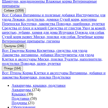
Шампуни, кондиционеры
Влажные корма
Ветеринарные
препараты
Собаки
(1059)
Все: Собаки
Витамины и полезные добавки
Инструменты для
ухода
Лежаки, подстилки, домики
Сухой корм, консервы
Переноски
Косточки, лакомства
Поводки, ошейники, рулетки
Средства от блох и клещей
Средства от глистов
Уход за кожей,
шерстью, зубами, химия для дома
Игрушки
Одежда для собак
Сухой корм развес
Миски, поилки для собак
Лечебные корма
Ветеринарные препараты, гигиена
Грызуны
(246)
Все: Грызуны
Корма
Косметика, средства для ухода
Лакомства, витамины, добавки
Инструменты для ухода
Клетки и аксессуары
Миски, поилки
Туалеты, наполнители,
подстилки
Поводки, шлеи, рулетки
Птицы
(164)
Все: Птицы
Корма
Клетки и аксессуары
Витамины, добавки и
лакомства
Кормушки, поилки
Подстилки
Аквариумы, крышки, подставки
Аквариумы
(274)
Крышки
(39)
Подставки
(59)
Поддоны
(21)
Оборудование