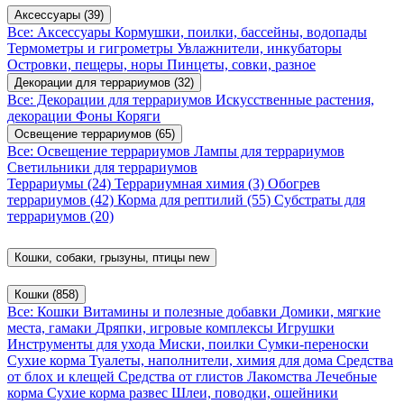
Аксессуары
(39)
Все: Аксессуары
Кормушки, поилки, бассейны, водопады
Термометры и гигрометры
Увлажнители, инкубаторы
Островки, пещеры, норы
Пинцеты, совки, разное
Декорации для террариумов
(32)
Все: Декорации для террариумов
Искусственные растения,
декорации
Фоны
Коряги
Освещение террариумов
(65)
Все: Освещение террариумов
Лампы для террариумов
Светильники для террариумов
Террариумы
(24)
Террариумная химия
(3)
Обогрев
террариумов
(42)
Корма для рептилий
(55)
Субстраты для
террариумов
(20)
Кошки, собаки, грызуны, птицы
new
Кошки
(858)
Все: Кошки
Витамины и полезные добавки
Домики, мягкие
места, гамаки
Дряпки, игровые комплексы
Игрушки
Инструменты для ухода
Миски, поилки
Сумки-переноски
Сухие корма
Туалеты, наполнители, химия для дома
Средства
от блох и клещей
Средства от глистов
Лакомства
Лечебные
корма
Сухие корма развес
Шлеи, поводки, ошейники