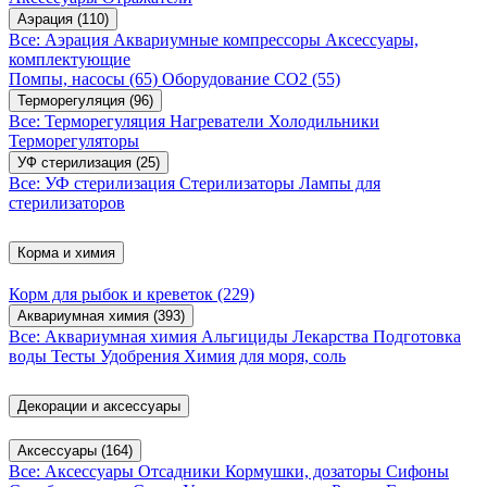
Аэрация
(110)
Все: Аэрация
Аквариумные компрессоры
Аксессуары,
комплектующие
Помпы, насосы
(65)
Оборудование CO2
(55)
Терморегуляция
(96)
Все: Терморегуляция
Нагреватели
Холодильники
Терморегуляторы
УФ стерилизация
(25)
Все: УФ стерилизация
Стерилизаторы
Лампы для
стерилизаторов
Корма и химия
Корм для рыбок и креветок
(229)
Аквариумная химия
(393)
Все: Аквариумная химия
Альгициды
Лекарства
Подготовка
воды
Тесты
Удобрения
Химия для моря, соль
Декорации и аксессуары
Аксессуары
(164)
Все: Аксессуары
Отсадники
Кормушки, дозаторы
Сифоны