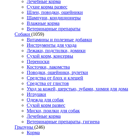
Лечебные корма
Сухие корма развес
Шлеи, поводки, ошейники
Шампуни, кондиционеры
Влажные корма
Ветеринарные препараты
Собаки
(1059)
Витамины и полезные добавки
Инструменты для ухода
Лежаки, подстилки, домики
Сухой корм, консервы
Переноски
Косточки, лакомства
Поводки, ошейники, рулетки
Средства от блох и клещей
Средства от глистов
Уход за кожей, шерстью, зубами, химия для дома
Игрушки
Одежда для собак
Сухой корм развес
Миски, поилки для собак
Лечебные корма
Ветеринарные препараты, гигиена
Грызуны
(246)
Корма