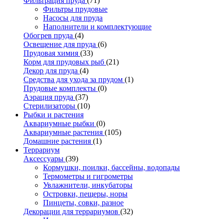
Фильтрация пруда
(71)
Фильтры прудовые
Насосы для пруда
Наполнители и комплектующие
Обогрев пруда
(4)
Освещение для пруда
(6)
Прудовая химия
(33)
Корм для прудовых рыб
(21)
Декор для пруда
(4)
Средства для ухода за прудом
(1)
Прудовые комплекты
(0)
Аэрация пруда
(37)
Стерилизаторы
(10)
Рыбки и растения
Аквариумные рыбки
(0)
Аквариумные растения
(105)
Домашние растения
(1)
Террариум
Аксессуары
(39)
Кормушки, поилки, бассейны, водопады
Термометры и гигрометры
Увлажнители, инкубаторы
Островки, пещеры, норы
Пинцеты, совки, разное
Декорации для террариумов
(32)