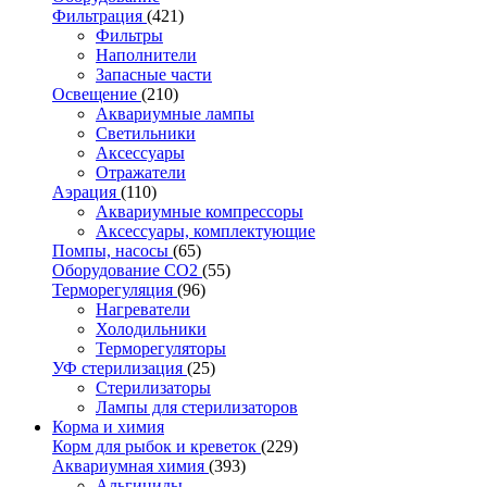
Фильтрация
(421)
Фильтры
Наполнители
Запасные части
Освещение
(210)
Аквариумные лампы
Светильники
Аксессуары
Отражатели
Аэрация
(110)
Аквариумные компрессоры
Аксессуары, комплектующие
Помпы, насосы
(65)
Оборудование CO2
(55)
Терморегуляция
(96)
Нагреватели
Холодильники
Терморегуляторы
УФ стерилизация
(25)
Стерилизаторы
Лампы для стерилизаторов
Корма и химия
Корм для рыбок и креветок
(229)
Аквариумная химия
(393)
Альгициды