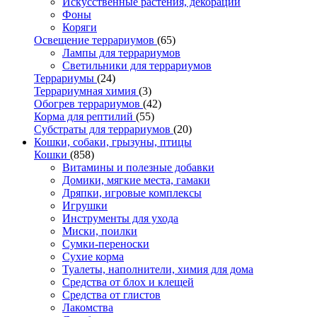
Искусственные растения, декорации
Фоны
Коряги
Освещение террариумов
(65)
Лампы для террариумов
Светильники для террариумов
Террариумы
(24)
Террариумная химия
(3)
Обогрев террариумов
(42)
Корма для рептилий
(55)
Субстраты для террариумов
(20)
Кошки, собаки, грызуны, птицы
Кошки
(858)
Витамины и полезные добавки
Домики, мягкие места, гамаки
Дряпки, игровые комплексы
Игрушки
Инструменты для ухода
Миски, поилки
Сумки-переноски
Сухие корма
Туалеты, наполнители, химия для дома
Средства от блох и клещей
Средства от глистов
Лакомства