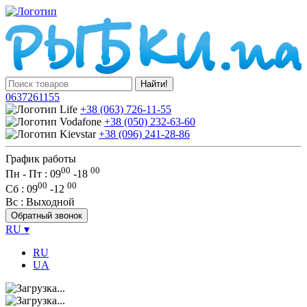
Найти!
0637261155
+38 (063) 726-11-55
+38 (050) 232-63-60
+38 (096) 241-28-86
График работы
00
00
Пн - Пт : 09
-
18
00
00
Сб
: 09
-
12
Вс
: Выходной
Обратный звонок
RU
▾
RU
UA