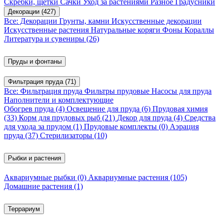
Скребки, щетки
Сачки
Уход за растениями
Разное
Градусники
Декорации
(427)
Все: Декорации
Грунты, камни
Искусственные декорации
Искусственные растения
Натуральные коряги
Фоны
Кораллы
Литература и сувениры
(26)
Пруды и фонтаны
Фильтрация пруда
(71)
Все: Фильтрация пруда
Фильтры прудовые
Насосы для пруда
Наполнители и комплектующие
Обогрев пруда
(4)
Освещение для пруда
(6)
Прудовая химия
(33)
Корм для прудовых рыб
(21)
Декор для пруда
(4)
Средства
для ухода за прудом
(1)
Прудовые комплекты
(0)
Аэрация
пруда
(37)
Стерилизаторы
(10)
Рыбки и растения
Аквариумные рыбки
(0)
Аквариумные растения
(105)
Домашние растения
(1)
Террариум