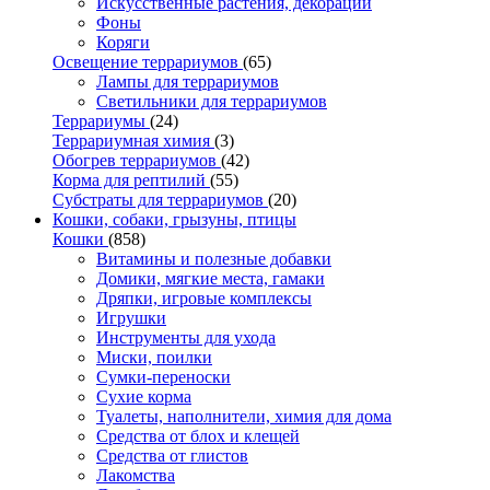
Искусственные растения, декорации
Фоны
Коряги
Освещение террариумов
(65)
Лампы для террариумов
Светильники для террариумов
Террариумы
(24)
Террариумная химия
(3)
Обогрев террариумов
(42)
Корма для рептилий
(55)
Субстраты для террариумов
(20)
Кошки, собаки, грызуны, птицы
Кошки
(858)
Витамины и полезные добавки
Домики, мягкие места, гамаки
Дряпки, игровые комплексы
Игрушки
Инструменты для ухода
Миски, поилки
Сумки-переноски
Сухие корма
Туалеты, наполнители, химия для дома
Средства от блох и клещей
Средства от глистов
Лакомства