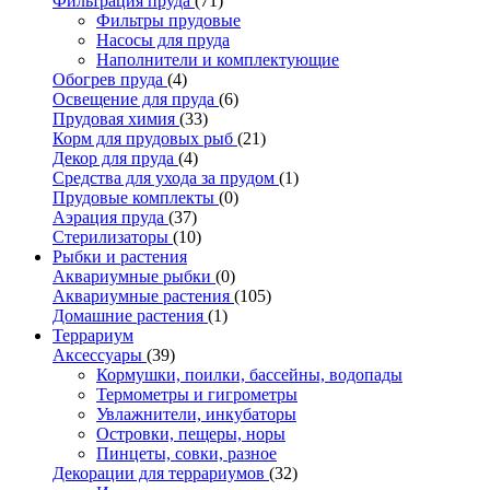
Фильтрация пруда
(71)
Фильтры прудовые
Насосы для пруда
Наполнители и комплектующие
Обогрев пруда
(4)
Освещение для пруда
(6)
Прудовая химия
(33)
Корм для прудовых рыб
(21)
Декор для пруда
(4)
Средства для ухода за прудом
(1)
Прудовые комплекты
(0)
Аэрация пруда
(37)
Стерилизаторы
(10)
Рыбки и растения
Аквариумные рыбки
(0)
Аквариумные растения
(105)
Домашние растения
(1)
Террариум
Аксессуары
(39)
Кормушки, поилки, бассейны, водопады
Термометры и гигрометры
Увлажнители, инкубаторы
Островки, пещеры, норы
Пинцеты, совки, разное
Декорации для террариумов
(32)