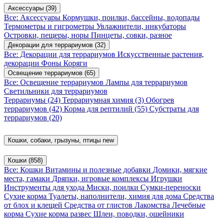
Аксессуары
(39)
Все: Аксессуары
Кормушки, поилки, бассейны, водопады
Термометры и гигрометры
Увлажнители, инкубаторы
Островки, пещеры, норы
Пинцеты, совки, разное
Декорации для террариумов
(32)
Все: Декорации для террариумов
Искусственные растения,
декорации
Фоны
Коряги
Освещение террариумов
(65)
Все: Освещение террариумов
Лампы для террариумов
Светильники для террариумов
Террариумы
(24)
Террариумная химия
(3)
Обогрев
террариумов
(42)
Корма для рептилий
(55)
Субстраты для
террариумов
(20)
Кошки, собаки, грызуны, птицы
new
Кошки
(858)
Все: Кошки
Витамины и полезные добавки
Домики, мягкие
места, гамаки
Дряпки, игровые комплексы
Игрушки
Инструменты для ухода
Миски, поилки
Сумки-переноски
Сухие корма
Туалеты, наполнители, химия для дома
Средства
от блох и клещей
Средства от глистов
Лакомства
Лечебные
корма
Сухие корма развес
Шлеи, поводки, ошейники