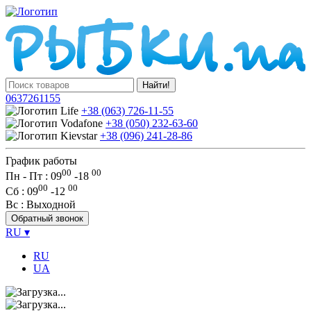
Найти!
0637261155
+38 (063) 726-11-55
+38 (050) 232-63-60
+38 (096) 241-28-86
График работы
00
00
Пн - Пт : 09
-
18
00
00
Сб
: 09
-
12
Вс
: Выходной
Обратный звонок
RU
▾
RU
UA