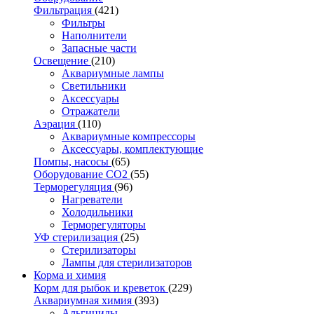
Фильтрация
(421)
Фильтры
Наполнители
Запасные части
Освещение
(210)
Аквариумные лампы
Светильники
Аксессуары
Отражатели
Аэрация
(110)
Аквариумные компрессоры
Аксессуары, комплектующие
Помпы, насосы
(65)
Оборудование CO2
(55)
Терморегуляция
(96)
Нагреватели
Холодильники
Терморегуляторы
УФ стерилизация
(25)
Стерилизаторы
Лампы для стерилизаторов
Корма и химия
Корм для рыбок и креветок
(229)
Аквариумная химия
(393)
Альгициды