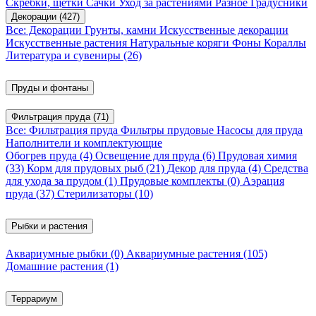
Скребки, щетки
Сачки
Уход за растениями
Разное
Градусники
Декорации
(427)
Все: Декорации
Грунты, камни
Искусственные декорации
Искусственные растения
Натуральные коряги
Фоны
Кораллы
Литература и сувениры
(26)
Пруды и фонтаны
Фильтрация пруда
(71)
Все: Фильтрация пруда
Фильтры прудовые
Насосы для пруда
Наполнители и комплектующие
Обогрев пруда
(4)
Освещение для пруда
(6)
Прудовая химия
(33)
Корм для прудовых рыб
(21)
Декор для пруда
(4)
Средства
для ухода за прудом
(1)
Прудовые комплекты
(0)
Аэрация
пруда
(37)
Стерилизаторы
(10)
Рыбки и растения
Аквариумные рыбки
(0)
Аквариумные растения
(105)
Домашние растения
(1)
Террариум