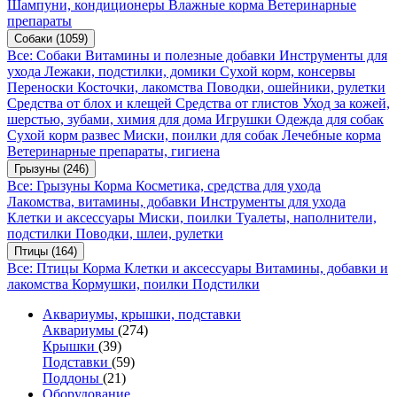
Шампуни, кондиционеры
Влажные корма
Ветеринарные
препараты
Собаки
(1059)
Все: Собаки
Витамины и полезные добавки
Инструменты для
ухода
Лежаки, подстилки, домики
Сухой корм, консервы
Переноски
Косточки, лакомства
Поводки, ошейники, рулетки
Средства от блох и клещей
Средства от глистов
Уход за кожей,
шерстью, зубами, химия для дома
Игрушки
Одежда для собак
Сухой корм развес
Миски, поилки для собак
Лечебные корма
Ветеринарные препараты, гигиена
Грызуны
(246)
Все: Грызуны
Корма
Косметика, средства для ухода
Лакомства, витамины, добавки
Инструменты для ухода
Клетки и аксессуары
Миски, поилки
Туалеты, наполнители,
подстилки
Поводки, шлеи, рулетки
Птицы
(164)
Все: Птицы
Корма
Клетки и аксессуары
Витамины, добавки и
лакомства
Кормушки, поилки
Подстилки
Аквариумы, крышки, подставки
Аквариумы
(274)
Крышки
(39)
Подставки
(59)
Поддоны
(21)
Оборудование