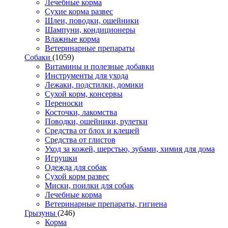
Лечебные корма
Сухие корма развес
Шлеи, поводки, ошейники
Шампуни, кондиционеры
Влажные корма
Ветеринарные препараты
Собаки
(1059)
Витамины и полезные добавки
Инструменты для ухода
Лежаки, подстилки, домики
Сухой корм, консервы
Переноски
Косточки, лакомства
Поводки, ошейники, рулетки
Средства от блох и клещей
Средства от глистов
Уход за кожей, шерстью, зубами, химия для дома
Игрушки
Одежда для собак
Сухой корм развес
Миски, поилки для собак
Лечебные корма
Ветеринарные препараты, гигиена
Грызуны
(246)
Корма