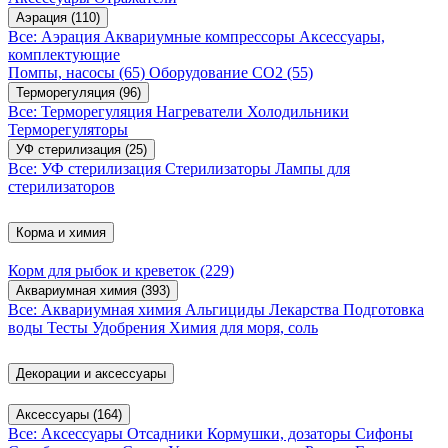
Аэрация
(110)
Все: Аэрация
Аквариумные компрессоры
Аксессуары,
комплектующие
Помпы, насосы
(65)
Оборудование CO2
(55)
Терморегуляция
(96)
Все: Терморегуляция
Нагреватели
Холодильники
Терморегуляторы
УФ стерилизация
(25)
Все: УФ стерилизация
Стерилизаторы
Лампы для
стерилизаторов
Корма и химия
Корм для рыбок и креветок
(229)
Аквариумная химия
(393)
Все: Аквариумная химия
Альгициды
Лекарства
Подготовка
воды
Тесты
Удобрения
Химия для моря, соль
Декорации и аксессуары
Аксессуары
(164)
Все: Аксессуары
Отсадники
Кормушки, дозаторы
Сифоны