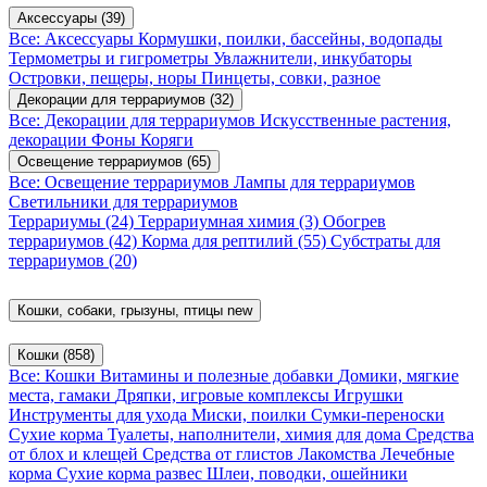
Аксессуары
(39)
Все: Аксессуары
Кормушки, поилки, бассейны, водопады
Термометры и гигрометры
Увлажнители, инкубаторы
Островки, пещеры, норы
Пинцеты, совки, разное
Декорации для террариумов
(32)
Все: Декорации для террариумов
Искусственные растения,
декорации
Фоны
Коряги
Освещение террариумов
(65)
Все: Освещение террариумов
Лампы для террариумов
Светильники для террариумов
Террариумы
(24)
Террариумная химия
(3)
Обогрев
террариумов
(42)
Корма для рептилий
(55)
Субстраты для
террариумов
(20)
Кошки, собаки, грызуны, птицы
new
Кошки
(858)
Все: Кошки
Витамины и полезные добавки
Домики, мягкие
места, гамаки
Дряпки, игровые комплексы
Игрушки
Инструменты для ухода
Миски, поилки
Сумки-переноски
Сухие корма
Туалеты, наполнители, химия для дома
Средства
от блох и клещей
Средства от глистов
Лакомства
Лечебные
корма
Сухие корма развес
Шлеи, поводки, ошейники