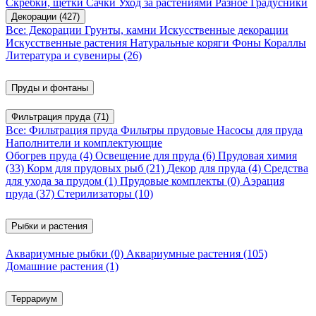
Скребки, щетки
Сачки
Уход за растениями
Разное
Градусники
Декорации
(427)
Все: Декорации
Грунты, камни
Искусственные декорации
Искусственные растения
Натуральные коряги
Фоны
Кораллы
Литература и сувениры
(26)
Пруды и фонтаны
Фильтрация пруда
(71)
Все: Фильтрация пруда
Фильтры прудовые
Насосы для пруда
Наполнители и комплектующие
Обогрев пруда
(4)
Освещение для пруда
(6)
Прудовая химия
(33)
Корм для прудовых рыб
(21)
Декор для пруда
(4)
Средства
для ухода за прудом
(1)
Прудовые комплекты
(0)
Аэрация
пруда
(37)
Стерилизаторы
(10)
Рыбки и растения
Аквариумные рыбки
(0)
Аквариумные растения
(105)
Домашние растения
(1)
Террариум