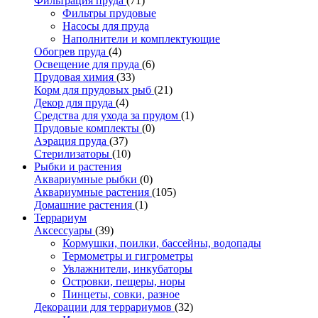
Фильтрация пруда
(71)
Фильтры прудовые
Насосы для пруда
Наполнители и комплектующие
Обогрев пруда
(4)
Освещение для пруда
(6)
Прудовая химия
(33)
Корм для прудовых рыб
(21)
Декор для пруда
(4)
Средства для ухода за прудом
(1)
Прудовые комплекты
(0)
Аэрация пруда
(37)
Стерилизаторы
(10)
Рыбки и растения
Аквариумные рыбки
(0)
Аквариумные растения
(105)
Домашние растения
(1)
Террариум
Аксессуары
(39)
Кормушки, поилки, бассейны, водопады
Термометры и гигрометры
Увлажнители, инкубаторы
Островки, пещеры, норы
Пинцеты, совки, разное
Декорации для террариумов
(32)