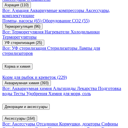
Аэрация
(110)
Все: Аэрация
Аквариумные компрессоры
Аксессуары,
комплектующие
Помпы, насосы
(65)
Оборудование CO2
(55)
Терморегуляция
(96)
Все: Терморегуляция
Нагреватели
Холодильники
Терморегуляторы
УФ стерилизация
(25)
Все: УФ стерилизация
Стерилизаторы
Лампы для
стерилизаторов
Корма и химия
Корм для рыбок и креветок
(229)
Аквариумная химия
(393)
Все: Аквариумная химия
Альгициды
Лекарства
Подготовка
воды
Тесты
Удобрения
Химия для моря, соль
Декорации и аксессуары
Аксессуары
(164)
Все: Аксессуары
Отсадники
Кормушки, дозаторы
Сифоны