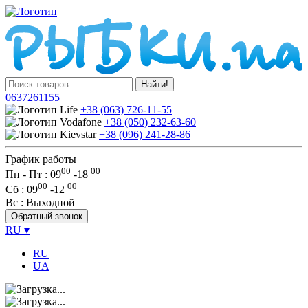
Найти!
0637261155
+38 (063) 726-11-55
+38 (050) 232-63-60
+38 (096) 241-28-86
График работы
00
00
Пн - Пт : 09
-
18
00
00
Сб
: 09
-
12
Вс
: Выходной
Обратный звонок
RU
▾
RU
UA