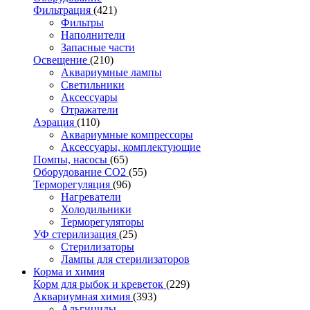
Фильтрация
(421)
Фильтры
Наполнители
Запасные части
Освещение
(210)
Аквариумные лампы
Светильники
Аксессуары
Отражатели
Аэрация
(110)
Аквариумные компрессоры
Аксессуары, комплектующие
Помпы, насосы
(65)
Оборудование CO2
(55)
Терморегуляция
(96)
Нагреватели
Холодильники
Терморегуляторы
УФ стерилизация
(25)
Стерилизаторы
Лампы для стерилизаторов
Корма и химия
Корм для рыбок и креветок
(229)
Аквариумная химия
(393)
Альгициды