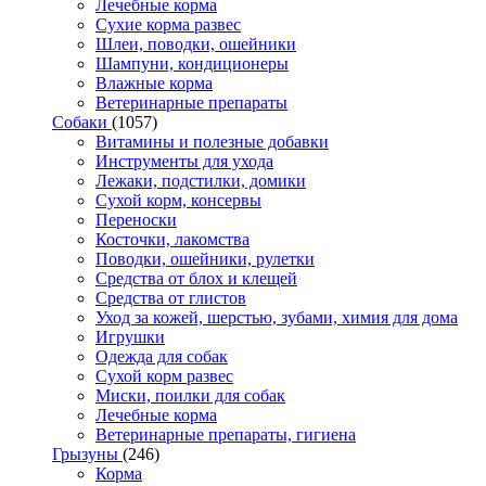
Лечебные корма
Сухие корма развес
Шлеи, поводки, ошейники
Шампуни, кондиционеры
Влажные корма
Ветеринарные препараты
Собаки
(1057)
Витамины и полезные добавки
Инструменты для ухода
Лежаки, подстилки, домики
Сухой корм, консервы
Переноски
Косточки, лакомства
Поводки, ошейники, рулетки
Средства от блох и клещей
Средства от глистов
Уход за кожей, шерстью, зубами, химия для дома
Игрушки
Одежда для собак
Сухой корм развес
Миски, поилки для собак
Лечебные корма
Ветеринарные препараты, гигиена
Грызуны
(246)
Корма