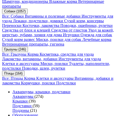
Шампуни, кондиционеры
Влажные корма
Ветеринарные
препараты
Собаки
(1057)
Все: Собаки
Витамины и полезные добавки
Инструменты для
ухода
Лежаки, подстилки, домики
Сухой корм, консервы
Переноски
Косточки, лакомства
Поводки, ошейники, рулетки
Средства от блох и клещей
Средства от глистов
Уход за кожей,
шерстью, зубами, химия для дома
Игрушки
Одежда для собак
Сухой корм развес
Миски, поилки для собак
Лечебные корма
Ветеринарные препараты, гигиена
Грызуны
(246)
Все: Грызуны
Корма
Косметика, средства для ухода
Лакомства, витамины, добавки
Инструменты для ухода
Клетки и аксессуары
Миски, поилки
Туалеты, наполнители,
подстилки
Поводки, шлеи, рулетки
Птицы
(164)
Все: Птицы
Корма
Клетки и аксессуары
Витамины, добавки и
лакомства
Кормушки, поилки
Подстилки
Аквариумы, крышки, подставки
Аквариумы
(274)
Крышки
(39)
Подставки
(59)
Поддоны
(21)
Оборудование