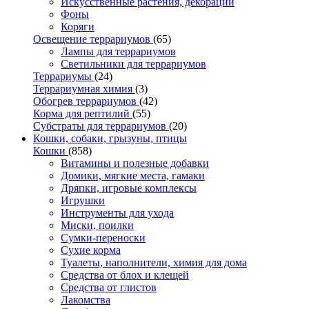
Искусственные растения, декорации
Фоны
Коряги
Освещение террариумов
(65)
Лампы для террариумов
Светильники для террариумов
Террариумы
(24)
Террариумная химия
(3)
Обогрев террариумов
(42)
Корма для рептилий
(55)
Субстраты для террариумов
(20)
Кошки, собаки, грызуны, птицы
Кошки
(858)
Витамины и полезные добавки
Домики, мягкие места, гамаки
Дряпки, игровые комплексы
Игрушки
Инструменты для ухода
Миски, поилки
Сумки-переноски
Сухие корма
Туалеты, наполнители, химия для дома
Средства от блох и клещей
Средства от глистов
Лакомства