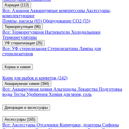
Аэрация
(113)
Все: Аэрация
Аквариумные компрессоры
Аксессуары,
комплектующие
Помпы, насосы
(65)
Оборудование CO2
(55)
Терморегуляция
(96)
Все: Терморегуляция
Нагреватели
Холодильники
Терморегуляторы
УФ стерилизация
(25)
Все: УФ стерилизация
Стерилизаторы
Лампы для
стерилизаторов
Корма и химия
Корм для рыбок и креветок
(242)
Аквариумная химия
(394)
Все: Аквариумная химия
Альгициды
Лекарства
Подготовка
воды
Тесты
Удобрения
Химия для моря, соль
Декорации и аксессуары
Аксессуары
(165)
Все: Аксессуары
Отсадники
Кормушки, дозаторы
Сифоны