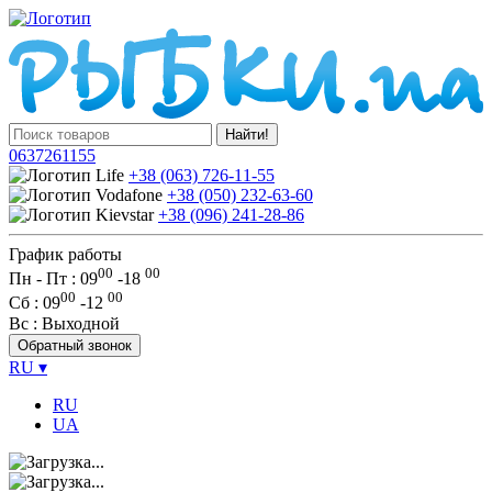
Найти!
0637261155
+38 (063) 726-11-55
+38 (050) 232-63-60
+38 (096) 241-28-86
График работы
00
00
Пн - Пт : 09
-
18
00
00
Сб
: 09
-
12
Вс
: Выходной
Обратный звонок
RU
▾
RU
UA