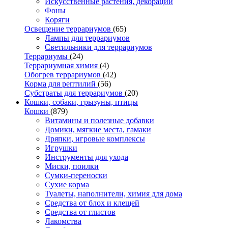
Искусственные растения, декорации
Фоны
Коряги
Освещение террариумов
(65)
Лампы для террариумов
Светильники для террариумов
Террариумы
(24)
Террариумная химия
(4)
Обогрев террариумов
(42)
Корма для рептилий
(56)
Субстраты для террариумов
(20)
Кошки, собаки, грызуны, птицы
Кошки
(879)
Витамины и полезные добавки
Домики, мягкие места, гамаки
Дряпки, игровые комплексы
Игрушки
Инструменты для ухода
Миски, поилки
Сумки-переноски
Сухие корма
Туалеты, наполнители, химия для дома
Средства от блох и клещей
Средства от глистов
Лакомства