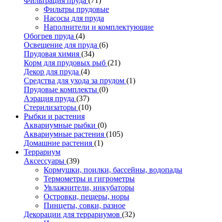
Фильтрация пруда
(71)
Фильтры прудовые
Насосы для пруда
Наполнители и комплектующие
Обогрев пруда
(4)
Освещение для пруда
(6)
Прудовая химия
(34)
Корм для прудовых рыб
(21)
Декор для пруда
(4)
Средства для ухода за прудом
(1)
Прудовые комплекты
(0)
Аэрация пруда
(37)
Стерилизаторы
(10)
Рыбки и растения
Аквариумные рыбки
(0)
Аквариумные растения
(105)
Домашние растения
(1)
Террариум
Аксессуары
(39)
Кормушки, поилки, бассейны, водопады
Термометры и гигрометры
Увлажнители, инкубаторы
Островки, пещеры, норы
Пинцеты, совки, разное
Декорации для террариумов
(32)