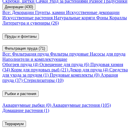
Скребки, щетки
Сачки
Уход за растениями
Разное
Градусники
Декорации
(430)
Все: Декорации
Грунты, камни
Искусственные декорации
Искусственные растения
Натуральные коряги
Фоны
Кораллы
Литература и сувениры
(26)
Пруды и фонтаны
Фильтрация пруда
(71)
Все: Фильтрация пруда
Фильтры прудовые
Насосы для пруда
Наполнители и комплектующие
Обогрев пруда
(4)
Освещение для пруда
(6)
Прудовая химия
(34)
Корм для прудовых рыб
(21)
Декор для пруда
(4)
Средства
для ухода за прудом
(1)
Прудовые комплекты
(0)
Аэрация
пруда
(37)
Стерилизаторы
(10)
Рыбки и растения
Аквариумные рыбки
(0)
Аквариумные растения
(105)
Домашние растения
(1)
Террариум