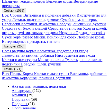
Шампуни, кондиционеры
Влажные корма
Ветеринарные
препараты
Собаки
(1088)
Все: Собаки
Витамины и полезные добавки
Инструменты для
ухода
Лежаки, подстилки, домики
Сухой корм, консервы
Переноски
Косточки, лакомства
Поводки, ошейники, рулетки
Средства от блох и клещей
Средства от глистов
Уход за кожей,
шерстью, зубами, химия для дома
Игрушки
Одежда для собак
Сухой корм развес
Миски, поилки для собак
Лечебные корма
Ветеринарные препараты, гигиена
Грызуны
(256)
Все: Грызуны
Корма
Косметика, средства для ухода
Лакомства, витамины, добавки
Инструменты для ухода
Клетки и аксессуары
Миски, поилки
Туалеты, наполнители,
подстилки
Поводки, шлеи, рулетки
Птицы
(171)
Все: Птицы
Корма
Клетки и аксессуары
Витамины, добавки и
лакомства
Кормушки, поилки
Подстилки
Аквариумы, крышки, подставки
Аквариумы
(274)
Крышки
(39)
Подставки
(59)
Поддоны
(21)
Оборудование