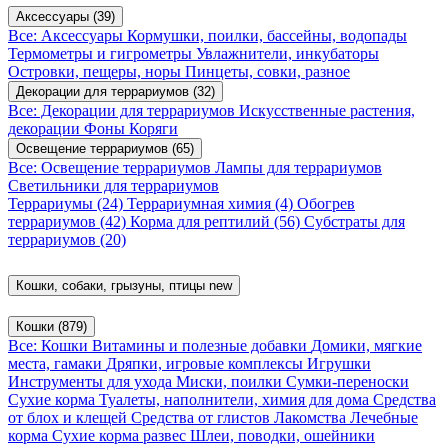
Аксессуары
(39)
Все: Аксессуары
Кормушки, поилки, бассейны, водопады
Термометры и гигрометры
Увлажнители, инкубаторы
Островки, пещеры, норы
Пинцеты, совки, разное
Декорации для террариумов
(32)
Все: Декорации для террариумов
Искусственные растения,
декорации
Фоны
Коряги
Освещение террариумов
(65)
Все: Освещение террариумов
Лампы для террариумов
Светильники для террариумов
Террариумы
(24)
Террариумная химия
(4)
Обогрев
террариумов
(42)
Корма для рептилий
(56)
Субстраты для
террариумов
(20)
Кошки, собаки, грызуны, птицы
new
Кошки
(879)
Все: Кошки
Витамины и полезные добавки
Домики, мягкие
места, гамаки
Дряпки, игровые комплексы
Игрушки
Инструменты для ухода
Миски, поилки
Сумки-переноски
Сухие корма
Туалеты, наполнители, химия для дома
Средства
от блох и клещей
Средства от глистов
Лакомства
Лечебные
корма
Сухие корма развес
Шлеи, поводки, ошейники