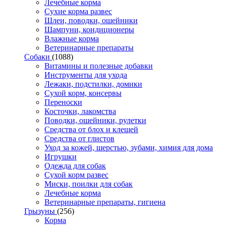
Лечебные корма
Сухие корма развес
Шлеи, поводки, ошейники
Шампуни, кондиционеры
Влажные корма
Ветеринарные препараты
Собаки
(1088)
Витамины и полезные добавки
Инструменты для ухода
Лежаки, подстилки, домики
Сухой корм, консервы
Переноски
Косточки, лакомства
Поводки, ошейники, рулетки
Средства от блох и клещей
Средства от глистов
Уход за кожей, шерстью, зубами, химия для дома
Игрушки
Одежда для собак
Сухой корм развес
Миски, поилки для собак
Лечебные корма
Ветеринарные препараты, гигиена
Грызуны
(256)
Корма