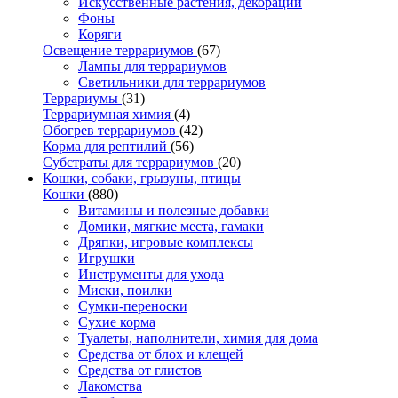
Искусственные растения, декорации
Фоны
Коряги
Освещение террариумов
(67)
Лампы для террариумов
Светильники для террариумов
Террариумы
(31)
Террариумная химия
(4)
Обогрев террариумов
(42)
Корма для рептилий
(56)
Субстраты для террариумов
(20)
Кошки, собаки, грызуны, птицы
Кошки
(880)
Витамины и полезные добавки
Домики, мягкие места, гамаки
Дряпки, игровые комплексы
Игрушки
Инструменты для ухода
Миски, поилки
Сумки-переноски
Сухие корма
Туалеты, наполнители, химия для дома
Средства от блох и клещей
Средства от глистов
Лакомства