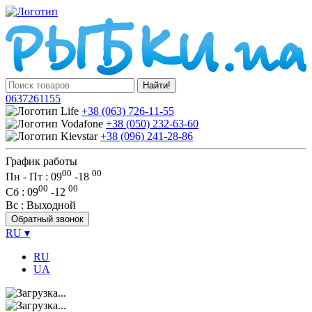
Найти!
0637261155
+38 (063) 726-11-55
+38 (050) 232-63-60
+38 (096) 241-28-86
График работы
00
00
Пн - Пт : 09
-
18
00
00
Сб
: 09
-
12
Вс
: Выходной
Обратный звонок
RU
▾
RU
UA