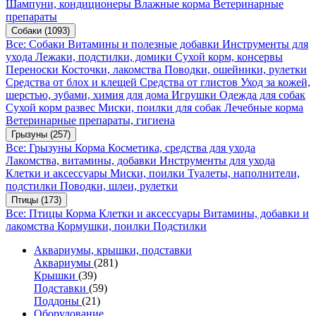
Шампуни, кондиционеры
Влажные корма
Ветеринарные
препараты
Собаки
(1093)
Все: Собаки
Витамины и полезные добавки
Инструменты для
ухода
Лежаки, подстилки, домики
Сухой корм, консервы
Переноски
Косточки, лакомства
Поводки, ошейники, рулетки
Средства от блох и клещей
Средства от глистов
Уход за кожей,
шерстью, зубами, химия для дома
Игрушки
Одежда для собак
Сухой корм развес
Миски, поилки для собак
Лечебные корма
Ветеринарные препараты, гигиена
Грызуны
(257)
Все: Грызуны
Корма
Косметика, средства для ухода
Лакомства, витамины, добавки
Инструменты для ухода
Клетки и аксессуары
Миски, поилки
Туалеты, наполнители,
подстилки
Поводки, шлеи, рулетки
Птицы
(173)
Все: Птицы
Корма
Клетки и аксессуары
Витамины, добавки и
лакомства
Кормушки, поилки
Подстилки
Аквариумы, крышки, подставки
Аквариумы
(281)
Крышки
(39)
Подставки
(59)
Поддоны
(21)
Оборудование