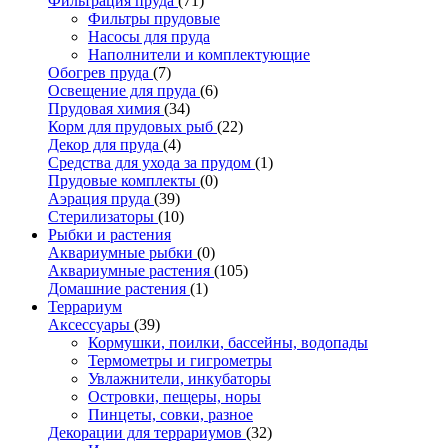
Фильтрация пруда
(71)
Фильтры прудовые
Насосы для пруда
Наполнители и комплектующие
Обогрев пруда
(7)
Освещение для пруда
(6)
Прудовая химия
(34)
Корм для прудовых рыб
(22)
Декор для пруда
(4)
Средства для ухода за прудом
(1)
Прудовые комплекты
(0)
Аэрация пруда
(39)
Стерилизаторы
(10)
Рыбки и растения
Аквариумные рыбки
(0)
Аквариумные растения
(105)
Домашние растения
(1)
Террариум
Аксессуары
(39)
Кормушки, поилки, бассейны, водопады
Термометры и гигрометры
Увлажнители, инкубаторы
Островки, пещеры, норы
Пинцеты, совки, разное
Декорации для террариумов
(32)