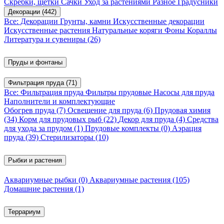
Скребки, щетки
Сачки
Уход за растениями
Разное
Градусники
Декорации
(442)
Все: Декорации
Грунты, камни
Искусственные декорации
Искусственные растения
Натуральные коряги
Фоны
Кораллы
Литература и сувениры
(26)
Пруды и фонтаны
Фильтрация пруда
(71)
Все: Фильтрация пруда
Фильтры прудовые
Насосы для пруда
Наполнители и комплектующие
Обогрев пруда
(7)
Освещение для пруда
(6)
Прудовая химия
(34)
Корм для прудовых рыб
(22)
Декор для пруда
(4)
Средства
для ухода за прудом
(1)
Прудовые комплекты
(0)
Аэрация
пруда
(39)
Стерилизаторы
(10)
Рыбки и растения
Аквариумные рыбки
(0)
Аквариумные растения
(105)
Домашние растения
(1)
Террариум