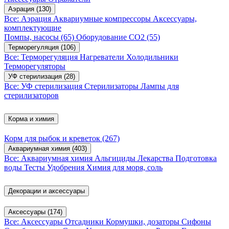
Аэрация
(130)
Все: Аэрация
Аквариумные компрессоры
Аксессуары,
комплектующие
Помпы, насосы
(65)
Оборудование CO2
(55)
Терморегуляция
(106)
Все: Терморегуляция
Нагреватели
Холодильники
Терморегуляторы
УФ стерилизация
(28)
Все: УФ стерилизация
Стерилизаторы
Лампы для
стерилизаторов
Корма и химия
Корм для рыбок и креветок
(267)
Аквариумная химия
(403)
Все: Аквариумная химия
Альгициды
Лекарства
Подготовка
воды
Тесты
Удобрения
Химия для моря, соль
Декорации и аксессуары
Аксессуары
(174)
Все: Аксессуары
Отсадники
Кормушки, дозаторы
Сифоны