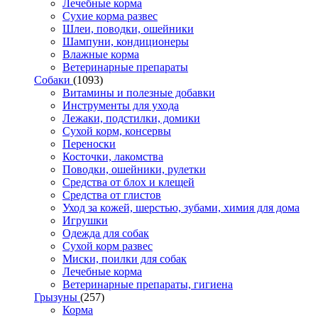
Лечебные корма
Сухие корма развес
Шлеи, поводки, ошейники
Шампуни, кондиционеры
Влажные корма
Ветеринарные препараты
Собаки
(1093)
Витамины и полезные добавки
Инструменты для ухода
Лежаки, подстилки, домики
Сухой корм, консервы
Переноски
Косточки, лакомства
Поводки, ошейники, рулетки
Средства от блох и клещей
Средства от глистов
Уход за кожей, шерстью, зубами, химия для дома
Игрушки
Одежда для собак
Сухой корм развес
Миски, поилки для собак
Лечебные корма
Ветеринарные препараты, гигиена
Грызуны
(257)
Корма