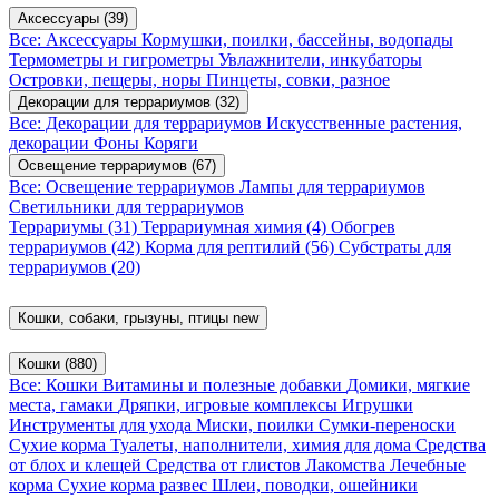
Аксессуары
(39)
Все: Аксессуары
Кормушки, поилки, бассейны, водопады
Термометры и гигрометры
Увлажнители, инкубаторы
Островки, пещеры, норы
Пинцеты, совки, разное
Декорации для террариумов
(32)
Все: Декорации для террариумов
Искусственные растения,
декорации
Фоны
Коряги
Освещение террариумов
(67)
Все: Освещение террариумов
Лампы для террариумов
Светильники для террариумов
Террариумы
(31)
Террариумная химия
(4)
Обогрев
террариумов
(42)
Корма для рептилий
(56)
Субстраты для
террариумов
(20)
Кошки, собаки, грызуны, птицы
new
Кошки
(880)
Все: Кошки
Витамины и полезные добавки
Домики, мягкие
места, гамаки
Дряпки, игровые комплексы
Игрушки
Инструменты для ухода
Миски, поилки
Сумки-переноски
Сухие корма
Туалеты, наполнители, химия для дома
Средства
от блох и клещей
Средства от глистов
Лакомства
Лечебные
корма
Сухие корма развес
Шлеи, поводки, ошейники