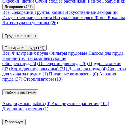
Скребки, щетки
Сачки
Уход за растениями
Разное
Градусники
Декорации
(427)
Все: Декорации
Грунты, камни
Искусственные декорации
Искусственные растения
Натуральные коряги
Фоны
Кораллы
Литература и сувениры
(26)
Пруды и фонтаны
Фильтрация пруда
(71)
Все: Фильтрация пруда
Фильтры прудовые
Насосы для пруда
Наполнители и комплектующие
Обогрев пруда
(4)
Освещение для пруда
(6)
Прудовая химия
(33)
Корм для прудовых рыб
(21)
Декор для пруда
(4)
Средства
для ухода за прудом
(1)
Прудовые комплекты
(0)
Аэрация
пруда
(37)
Стерилизаторы
(10)
Рыбки и растения
Аквариумные рыбки
(0)
Аквариумные растения
(105)
Домашние растения
(1)
Террариум