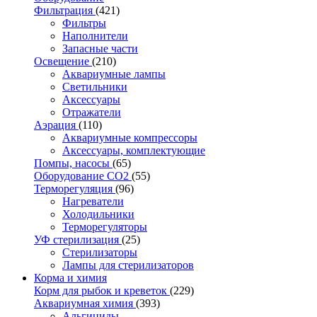
Фильтрация
(421)
Фильтры
Наполнители
Запасные части
Освещение
(210)
Аквариумные лампы
Светильники
Аксессуары
Отражатели
Аэрация
(110)
Аквариумные компрессоры
Аксессуары, комплектующие
Помпы, насосы
(65)
Оборудование CO2
(55)
Терморегуляция
(96)
Нагреватели
Холодильники
Терморегуляторы
УФ стерилизация
(25)
Стерилизаторы
Лампы для стерилизаторов
Корма и химия
Корм для рыбок и креветок
(229)
Аквариумная химия
(393)
Альгициды