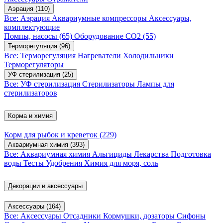
Аэрация
(110)
Все: Аэрация
Аквариумные компрессоры
Аксессуары,
комплектующие
Помпы, насосы
(65)
Оборудование CO2
(55)
Терморегуляция
(96)
Все: Терморегуляция
Нагреватели
Холодильники
Терморегуляторы
УФ стерилизация
(25)
Все: УФ стерилизация
Стерилизаторы
Лампы для
стерилизаторов
Корма и химия
Корм для рыбок и креветок
(229)
Аквариумная химия
(393)
Все: Аквариумная химия
Альгициды
Лекарства
Подготовка
воды
Тесты
Удобрения
Химия для моря, соль
Декорации и аксессуары
Аксессуары
(164)
Все: Аксессуары
Отсадники
Кормушки, дозаторы
Сифоны