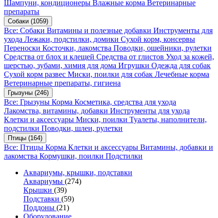
Шампуни, кондиционеры
Влажные корма
Ветеринарные
препараты
Собаки
(1059)
Все: Собаки
Витамины и полезные добавки
Инструменты для
ухода
Лежаки, подстилки, домики
Сухой корм, консервы
Переноски
Косточки, лакомства
Поводки, ошейники, рулетки
Средства от блох и клещей
Средства от глистов
Уход за кожей,
шерстью, зубами, химия для дома
Игрушки
Одежда для собак
Сухой корм развес
Миски, поилки для собак
Лечебные корма
Ветеринарные препараты, гигиена
Грызуны
(246)
Все: Грызуны
Корма
Косметика, средства для ухода
Лакомства, витамины, добавки
Инструменты для ухода
Клетки и аксессуары
Миски, поилки
Туалеты, наполнители,
подстилки
Поводки, шлеи, рулетки
Птицы
(164)
Все: Птицы
Корма
Клетки и аксессуары
Витамины, добавки и
лакомства
Кормушки, поилки
Подстилки
Аквариумы, крышки, подставки
Аквариумы
(274)
Крышки
(39)
Подставки
(59)
Поддоны
(21)
Оборудование