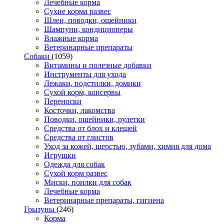
Лечебные корма
Сухие корма развес
Шлеи, поводки, ошейники
Шампуни, кондиционеры
Влажные корма
Ветеринарные препараты
Собаки
(1059)
Витамины и полезные добавки
Инструменты для ухода
Лежаки, подстилки, домики
Сухой корм, консервы
Переноски
Косточки, лакомства
Поводки, ошейники, рулетки
Средства от блох и клещей
Средства от глистов
Уход за кожей, шерстью, зубами, химия для дома
Игрушки
Одежда для собак
Сухой корм развес
Миски, поилки для собак
Лечебные корма
Ветеринарные препараты, гигиена
Грызуны
(246)
Корма