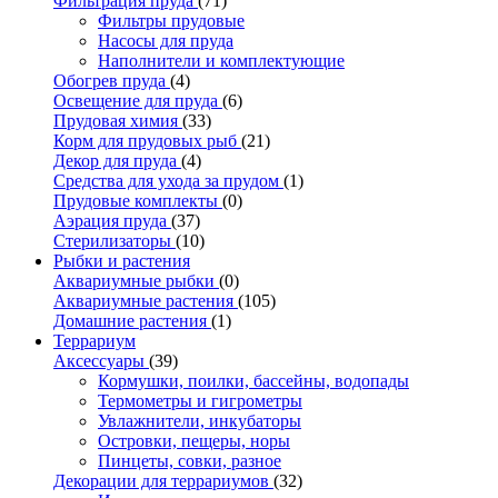
Фильтрация пруда
(71)
Фильтры прудовые
Насосы для пруда
Наполнители и комплектующие
Обогрев пруда
(4)
Освещение для пруда
(6)
Прудовая химия
(33)
Корм для прудовых рыб
(21)
Декор для пруда
(4)
Средства для ухода за прудом
(1)
Прудовые комплекты
(0)
Аэрация пруда
(37)
Стерилизаторы
(10)
Рыбки и растения
Аквариумные рыбки
(0)
Аквариумные растения
(105)
Домашние растения
(1)
Террариум
Аксессуары
(39)
Кормушки, поилки, бассейны, водопады
Термометры и гигрометры
Увлажнители, инкубаторы
Островки, пещеры, норы
Пинцеты, совки, разное
Декорации для террариумов
(32)