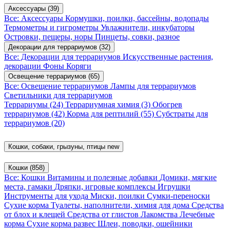
Аксессуары
(39)
Все: Аксессуары
Кормушки, поилки, бассейны, водопады
Термометры и гигрометры
Увлажнители, инкубаторы
Островки, пещеры, норы
Пинцеты, совки, разное
Декорации для террариумов
(32)
Все: Декорации для террариумов
Искусственные растения,
декорации
Фоны
Коряги
Освещение террариумов
(65)
Все: Освещение террариумов
Лампы для террариумов
Светильники для террариумов
Террариумы
(24)
Террариумная химия
(3)
Обогрев
террариумов
(42)
Корма для рептилий
(55)
Субстраты для
террариумов
(20)
Кошки, собаки, грызуны, птицы
new
Кошки
(858)
Все: Кошки
Витамины и полезные добавки
Домики, мягкие
места, гамаки
Дряпки, игровые комплексы
Игрушки
Инструменты для ухода
Миски, поилки
Сумки-переноски
Сухие корма
Туалеты, наполнители, химия для дома
Средства
от блох и клещей
Средства от глистов
Лакомства
Лечебные
корма
Сухие корма развес
Шлеи, поводки, ошейники