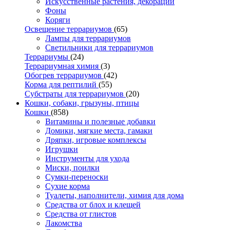
Искусственные растения, декорации
Фоны
Коряги
Освещение террариумов
(65)
Лампы для террариумов
Светильники для террариумов
Террариумы
(24)
Террариумная химия
(3)
Обогрев террариумов
(42)
Корма для рептилий
(55)
Субстраты для террариумов
(20)
Кошки, собаки, грызуны, птицы
Кошки
(858)
Витамины и полезные добавки
Домики, мягкие места, гамаки
Дряпки, игровые комплексы
Игрушки
Инструменты для ухода
Миски, поилки
Сумки-переноски
Сухие корма
Туалеты, наполнители, химия для дома
Средства от блох и клещей
Средства от глистов
Лакомства