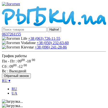
Найти!
0637261155
+38 (063) 726-11-55
+38 (050) 232-63-60
+38 (096) 241-28-86
График работы
00
00
Пн - Пт : 09
-
18
00
00
Сб
: 09
-
12
Вс
: Выходной
Обратный звонок
RU
▾
RU
UA