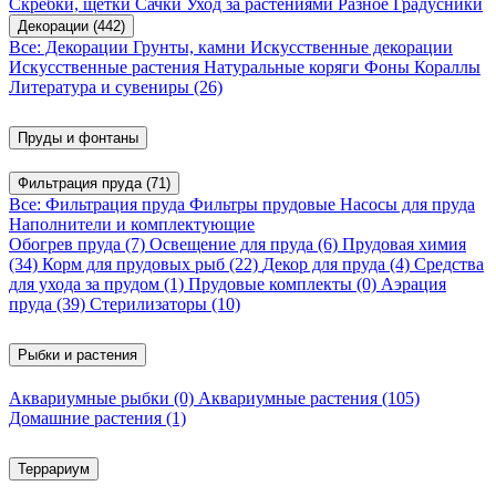
Скребки, щетки
Сачки
Уход за растениями
Разное
Градусники
Декорации
(442)
Все: Декорации
Грунты, камни
Искусственные декорации
Искусственные растения
Натуральные коряги
Фоны
Кораллы
Литература и сувениры
(26)
Пруды и фонтаны
Фильтрация пруда
(71)
Все: Фильтрация пруда
Фильтры прудовые
Насосы для пруда
Наполнители и комплектующие
Обогрев пруда
(7)
Освещение для пруда
(6)
Прудовая химия
(34)
Корм для прудовых рыб
(22)
Декор для пруда
(4)
Средства
для ухода за прудом
(1)
Прудовые комплекты
(0)
Аэрация
пруда
(39)
Стерилизаторы
(10)
Рыбки и растения
Аквариумные рыбки
(0)
Аквариумные растения
(105)
Домашние растения
(1)
Террариум