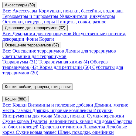
Аксессуары
(39)
Все: Аксессуары
Кормушки, поилки, бассейны, водопады
Термометры и гигрометры
Увлажнители, инкубаторы
Островки, пещеры, норы
Пинцеты, совки, разное
Декорации для террариумов
(32)
Все: Декорации для террариумов
Искусственные растения,
декорации
Фоны
Коряги
Освещение террариумов
(67)
Все: Освещение террариумов
Лампы для террариумов
Светильники для террариумов
Террариумы
(31)
Террариумная химия
(4)
Обогрев
террариумов
(42)
Корма для рептилий
(56)
Субстраты для
террариумов
(20)
Кошки, собаки, грызуны, птицы
new
Кошки
(880)
Все: Кошки
Витамины и полезные добавки
Домики, мягкие
места, гамаки
Дряпки, игровые комплексы
Игрушки
Инструменты для ухода
Миски, поилки
Сумки-переноски
Сухие корма
Туалеты, наполнители, химия для дома
Средства
от блох и клещей
Средства от глистов
Лакомства
Лечебные
корма
Сухие корма развес
Шлеи, поводки, ошейники