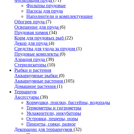
Фильтрация пруда
(71)
Фильтры прудовые
Насосы для пруда
Наполнители и комплектующие
Обогрев пруда
(7)
Освещение для пруда
(6)
Прудовая химия
(34)
Корм для прудовых рыб
(22)
Декор для пруда
(4)
Средства для ухода за прудом
(1)
Прудовые комплекты
(0)
Аэрация пруда
(39)
Стерилизаторы
(10)
Рыбки и растения
Аквариумные рыбки
(0)
Аквариумные растения
(105)
Домашние растения
(1)
Террариум
Аксессуары
(39)
Кормушки, поилки, бассейны, водопады
Термометры и гигрометры
Увлажнители, инкубаторы
Островки, пещеры, норы
Пинцеты, совки, разное
Декорации для террариумов
(32)