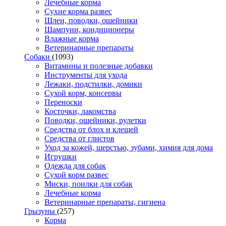
Лечебные корма
Сухие корма развес
Шлеи, поводки, ошейники
Шампуни, кондиционеры
Влажные корма
Ветеринарные препараты
Собаки
(1093)
Витамины и полезные добавки
Инструменты для ухода
Лежаки, подстилки, домики
Сухой корм, консервы
Переноски
Косточки, лакомства
Поводки, ошейники, рулетки
Средства от блох и клещей
Средства от глистов
Уход за кожей, шерстью, зубами, химия для дома
Игрушки
Одежда для собак
Сухой корм развес
Миски, поилки для собак
Лечебные корма
Ветеринарные препараты, гигиена
Грызуны
(257)
Корма