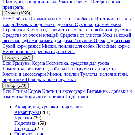
Шампуни, кондиционеры
Влажные корма
Ветеринарные
препараты
Собаки
(1093)
Все: Собаки
Витамины и полезные добавки
Инструменты для
ухода
Лежаки, подстилки, домики
Сухой корм, консервы
Переноски
Косточки, лакомства
Поводки, ошейники, рулетки
Средства от блох и клещей
Средства от глистов
Уход за кожей,
шерстью, зубами, химия для дома
Игрушки
Одежда для собак
Сухой корм развес
Миски, поилки для собак
Лечебные корма
Ветеринарные препараты, гигиена
Грызуны
(257)
Все: Грызуны
Корма
Косметика, средства для ухода
Лакомства, витамины, добавки
Инструменты для ухода
Клетки и аксессуары
Миски, поилки
Туалеты, наполнители,
подстилки
Поводки, шлеи, рулетки
Птицы
(173)
Все: Птицы
Корма
Клетки и аксессуары
Витамины, добавки и
лакомства
Кормушки, поилки
Подстилки
Аквариумы, крышки, подставки
Аквариумы
(281)
Крышки
(39)
Подставки
(59)
Поддоны
(21)
Оборудование