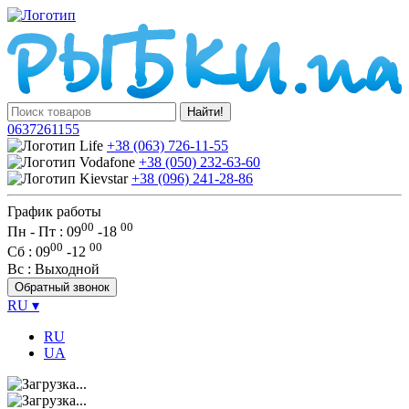
Найти!
0637261155
+38 (063) 726-11-55
+38 (050) 232-63-60
+38 (096) 241-28-86
График работы
00
00
Пн - Пт : 09
-
18
00
00
Сб
: 09
-
12
Вс
: Выходной
Обратный звонок
RU
▾
RU
UA