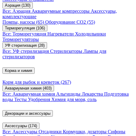
Аэрация
(130)
Все: Аэрация
Аквариумные компрессоры
Аксессуары,
комплектующие
Помпы, насосы
(65)
Оборудование CO2
(55)
Терморегуляция
(106)
Все: Терморегуляция
Нагреватели
Холодильники
Терморегуляторы
УФ стерилизация
(28)
Все: УФ стерилизация
Стерилизаторы
Лампы для
стерилизаторов
Корма и химия
Корм для рыбок и креветок
(267)
Аквариумная химия
(403)
Все: Аквариумная химия
Альгициды
Лекарства
Подготовка
воды
Тесты
Удобрения
Химия для моря, соль
Декорации и аксессуары
Аксессуары
(174)
Все: Аксессуары
Отсадники
Кормушки, дозаторы
Сифоны