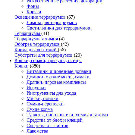
Искусственные растения, декорации
Фоны
Коряги
Освещение террариумов
(67)
Лампы для террариумов
Светильники для террариумов
Террариумы
(31)
Террариумная химия
(4)
Обогрев террариумов
(42)
Корма для рептилий
(56)
Субстраты для террариумов
(20)
Кошки, собаки, грызуны, птицы
Кошки
(880)
Витамины и полезные добавки
Домики, мягкие места, гамаки
Дряпки, игровые комплексы
Игрушки
Инструменты для ухода
Миски, поилки
Сумки-переноски
Сухие корма
Туалеты, наполнители, химия для дома
Средства от блох и клещей
Средства от глистов
Лакомства