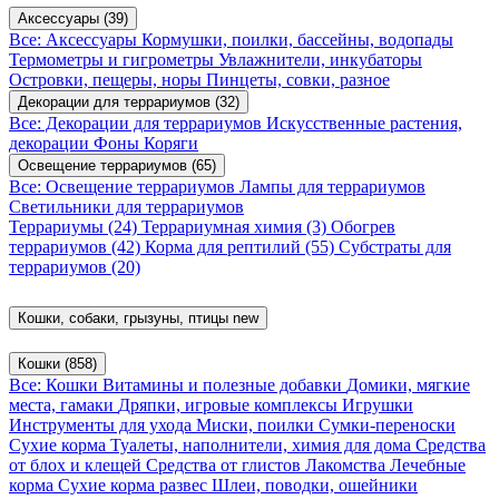
Аксессуары
(39)
Все: Аксессуары
Кормушки, поилки, бассейны, водопады
Термометры и гигрометры
Увлажнители, инкубаторы
Островки, пещеры, норы
Пинцеты, совки, разное
Декорации для террариумов
(32)
Все: Декорации для террариумов
Искусственные растения,
декорации
Фоны
Коряги
Освещение террариумов
(65)
Все: Освещение террариумов
Лампы для террариумов
Светильники для террариумов
Террариумы
(24)
Террариумная химия
(3)
Обогрев
террариумов
(42)
Корма для рептилий
(55)
Субстраты для
террариумов
(20)
Кошки, собаки, грызуны, птицы
new
Кошки
(858)
Все: Кошки
Витамины и полезные добавки
Домики, мягкие
места, гамаки
Дряпки, игровые комплексы
Игрушки
Инструменты для ухода
Миски, поилки
Сумки-переноски
Сухие корма
Туалеты, наполнители, химия для дома
Средства
от блох и клещей
Средства от глистов
Лакомства
Лечебные
корма
Сухие корма развес
Шлеи, поводки, ошейники