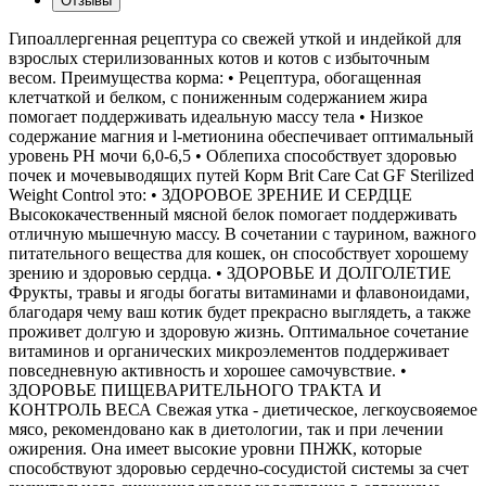
Отзывы
Гипоаллергенная рецептура со свежей уткой и индейкой для
взрослых стерилизованных котов и котов с избыточным
весом. Преимущества корма: • Рецептура, обогащенная
клетчаткой и белком, с пониженным содержанием жира
помогает поддерживать идеальную массу тела • Низкое
содержание магния и l-метионина обеспечивает оптимальный
уровень PH мочи 6,0-6,5 • Облепиха способствует здоровью
почек и мочевыводящих путей Корм Brit Care Cat GF Sterilized
Weight Control это: • ЗДОРОВОЕ ЗРЕНИЕ И СЕРДЦЕ
Высококачественный мясной белок помогает поддерживать
отличную мышечную массу. В сочетании с таурином, важного
питательного вещества для кошек, он способствует хорошему
зрению и здоровью сердца. • ЗДОРОВЬЕ И ДОЛГОЛЕТИЕ
Фрукты, травы и ягоды богаты витаминами и флавоноидами,
благодаря чему ваш котик будет прекрасно выглядеть, а также
проживет долгую и здоровую жизнь. Оптимальное сочетание
витаминов и органических микроэлементов поддерживает
повседневную активность и хорошее самочувствие. •
ЗДОРОВЬЕ ПИЩЕВАРИТЕЛЬНОГО ТРАКТА И
КОНТРОЛЬ ВЕСА Свежая утка - диетическое, легкоусвояемое
мясо, рекомендовано как в диетологии, так и при лечении
ожирения. Она имеет высокие уровни ПНЖК, которые
способствуют здоровью сердечно-сосудистой системы за счет