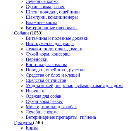
Лечебные корма
Сухие корма развес
Шлеи, поводки, ошейники
Шампуни, кондиционеры
Влажные корма
Ветеринарные препараты
Собаки
(1059)
Витамины и полезные добавки
Инструменты для ухода
Лежаки, подстилки, домики
Сухой корм, консервы
Переноски
Косточки, лакомства
Поводки, ошейники, рулетки
Средства от блох и клещей
Средства от глистов
Уход за кожей, шерстью, зубами, химия для дома
Игрушки
Одежда для собак
Сухой корм развес
Миски, поилки для собак
Лечебные корма
Ветеринарные препараты, гигиена
Грызуны
(246)
Корма