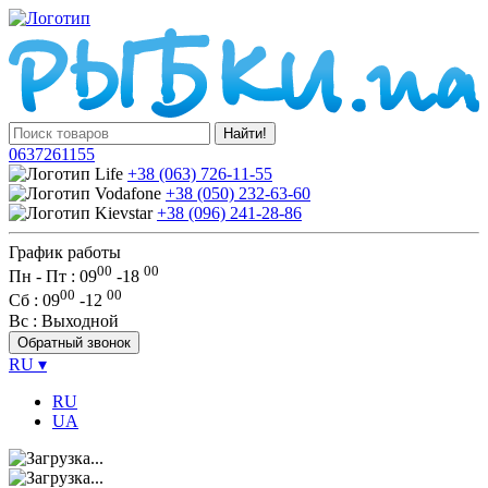
Найти!
0637261155
+38 (063) 726-11-55
+38 (050) 232-63-60
+38 (096) 241-28-86
График работы
00
00
Пн - Пт : 09
-
18
00
00
Сб
: 09
-
12
Вс
: Выходной
Обратный звонок
RU
▾
RU
UA