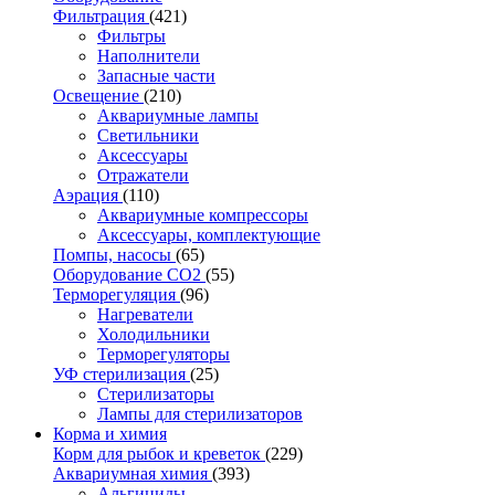
Фильтрация
(421)
Фильтры
Наполнители
Запасные части
Освещение
(210)
Аквариумные лампы
Светильники
Аксессуары
Отражатели
Аэрация
(110)
Аквариумные компрессоры
Аксессуары, комплектующие
Помпы, насосы
(65)
Оборудование CO2
(55)
Терморегуляция
(96)
Нагреватели
Холодильники
Терморегуляторы
УФ стерилизация
(25)
Стерилизаторы
Лампы для стерилизаторов
Корма и химия
Корм для рыбок и креветок
(229)
Аквариумная химия
(393)
Альгициды