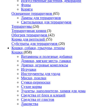
Искусственные растения, декорации
Фоны
Коряги
Освещение террариумов
(65)
Лампы для террариумов
Светильники для террариумов
Террариумы
(24)
Террариумная химия
(3)
Обогрев террариумов
(42)
Корма для рептилий
(55)
Субстраты для террариумов
(20)
Кошки, собаки, грызуны, птицы
Кошки
(858)
Витамины и полезные добавки
Домики, мягкие места, гамаки
Дряпки, игровые комплексы
Игрушки
Инструменты для ухода
Миски, поилки
Сумки-переноски
Сухие корма
Туалеты, наполнители, химия для дома
Средства от блох и клещей
Средства от глистов
Лакомства