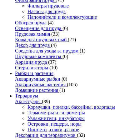
Фильтрация пруда
(71)
Фильтры прудовые
Насосы для пруда
Наполнители и комплектующие
Обогрев пруда
(4)
Освещение для пруда
(6)
Прудовая химия
(33)
Корм для прудовых рыб
(21)
Декор для пруда
(4)
Средства для ухода за прудом
(1)
Прудовые комплекты
(0)
Аэрация пруда
(37)
Стерилизаторы
(10)
Рыбки и растения
Аквариумные рыбки
(0)
Аквариумные растения
(105)
Домашние растения
(1)
Террариум
Аксессуары
(39)
Кормушки, поилки, бассейны, водопады
Термометры и гигрометры
Увлажнители, инкубаторы
Островки, пещеры, норы
Пинцеты, совки, разное
Декорации для террариумов
(32)