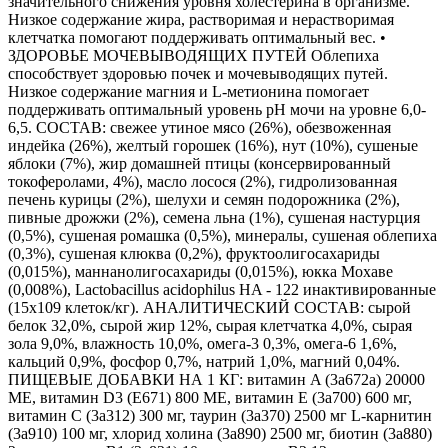
значительного снижения уровня холестерина в организме.
Низкое содержание жира, растворимая и нерастворимая
клетчатка помогают поддерживать оптимальный вес. •
ЗДОРОВЬЕ МОЧЕВЫВОДЯЩИХ ПУТЕЙ Облепиха
способствует здоровью почек и мочевыводящих путей.
Низкое содержание магния и L-метионина помогает
поддерживать оптимальный уровень pH мочи на уровне 6,0-
6,5. СОСТАВ: свежее утиное мясо (26%), обезвоженная
индейка (26%), желтый горошек (16%), нут (10%), сушеные
яблоки (7%), жир домашней птицы (консервированный
токоферолами, 4%), масло лосося (2%), гидролизованная
печень курицы (2%), шелухи и семян подорожника (2%),
пивные дрожжи (2%), семена льна (1%), сушеная настурция
(0,5%), сушеная ромашка (0,5%), минералы, сушеная облепиха
(0,3%), сушеная клюква (0,2%), фруктоолигосахариды
(0,015%), маннанолигосахариды (0,015%), юкка Мохаве
(0,008%), Lactobacillus acidophilus HA - 122 инактивированные
(15x109 клеток/кг). АНАЛИТИЧЕСКИЙ СОСТАВ: сырой
белок 32,0%, сырой жир 12%, сырая клетчатка 4,0%, сырая
зола 9,0%, влажность 10,0%, омега-3 0,3%, омега-6 1,6%,
кальций 0,9%, фосфор 0,7%, натрий 1,0%, магний 0,04%.
ПИЩЕВЫЕ ДОБАВКИ НА 1 КГ: витамин A (3a672a) 20000
МЕ, витамин D3 (E671) 800 МЕ, витамин E (3a700) 600 мг,
витамин C (3a312) 300 мг, таурин (3a370) 2500 мг L-карнитин
(3a910) 100 мг, хлорид холина (3a890) 2500 мг, биотин (3a880)