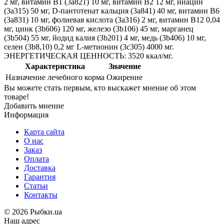
2 мг, витамин B1 (3a821) 10 мг, витамин B2 12 мг, ниацин
(3a315) 50 мг, D-пантотенат кальция (3a841) 40 мг, витамин B6
(3a831) 10 мг, фолиевая кислота (3a316) 2 мг, витамин B12 0,04
мг, цинк (3b606) 120 мг, железо (3b106) 45 мг, марганец
(3b504) 55 мг, йодид калия (3b201) 4 мг, медь (3b406) 10 мг,
селен (3b8,10) 0,2 мг L-метионин (3c305) 4000 мг.
ЭНЕРГЕТИЧЕСКАЯ ЦЕННОСТЬ: 3520 ккал/мг.
Характеристика
Значение
Назначение лечебного корма
Ожирение
Вы можете стать первым, кто выскажет мнение об этом
товаре!
Добавить мнение
Информация
Карта сайта
О нас
Заказ
Оплата
Доставка
Гарантия
Статьи
Контакты
©
2026 Рыбки.ua
Наш адрес