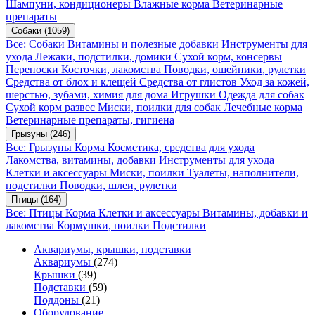
Шампуни, кондиционеры
Влажные корма
Ветеринарные
препараты
Собаки
(1059)
Все: Собаки
Витамины и полезные добавки
Инструменты для
ухода
Лежаки, подстилки, домики
Сухой корм, консервы
Переноски
Косточки, лакомства
Поводки, ошейники, рулетки
Средства от блох и клещей
Средства от глистов
Уход за кожей,
шерстью, зубами, химия для дома
Игрушки
Одежда для собак
Сухой корм развес
Миски, поилки для собак
Лечебные корма
Ветеринарные препараты, гигиена
Грызуны
(246)
Все: Грызуны
Корма
Косметика, средства для ухода
Лакомства, витамины, добавки
Инструменты для ухода
Клетки и аксессуары
Миски, поилки
Туалеты, наполнители,
подстилки
Поводки, шлеи, рулетки
Птицы
(164)
Все: Птицы
Корма
Клетки и аксессуары
Витамины, добавки и
лакомства
Кормушки, поилки
Подстилки
Аквариумы, крышки, подставки
Аквариумы
(274)
Крышки
(39)
Подставки
(59)
Поддоны
(21)
Оборудование