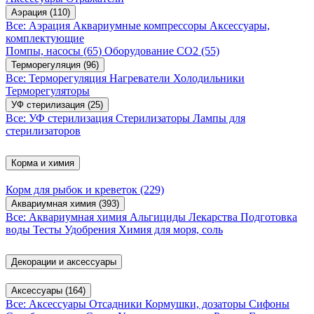
Аэрация
(110)
Все: Аэрация
Аквариумные компрессоры
Аксессуары,
комплектующие
Помпы, насосы
(65)
Оборудование CO2
(55)
Терморегуляция
(96)
Все: Терморегуляция
Нагреватели
Холодильники
Терморегуляторы
УФ стерилизация
(25)
Все: УФ стерилизация
Стерилизаторы
Лампы для
стерилизаторов
Корма и химия
Корм для рыбок и креветок
(229)
Аквариумная химия
(393)
Все: Аквариумная химия
Альгициды
Лекарства
Подготовка
воды
Тесты
Удобрения
Химия для моря, соль
Декорации и аксессуары
Аксессуары
(164)
Все: Аксессуары
Отсадники
Кормушки, дозаторы
Сифоны