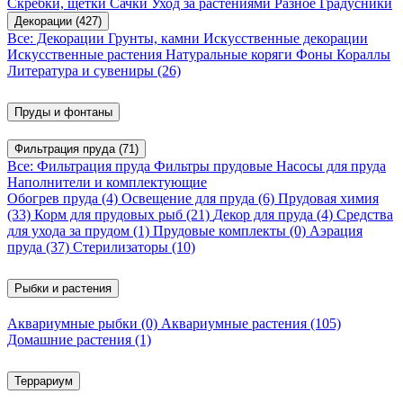
Скребки, щетки
Сачки
Уход за растениями
Разное
Градусники
Декорации
(427)
Все: Декорации
Грунты, камни
Искусственные декорации
Искусственные растения
Натуральные коряги
Фоны
Кораллы
Литература и сувениры
(26)
Пруды и фонтаны
Фильтрация пруда
(71)
Все: Фильтрация пруда
Фильтры прудовые
Насосы для пруда
Наполнители и комплектующие
Обогрев пруда
(4)
Освещение для пруда
(6)
Прудовая химия
(33)
Корм для прудовых рыб
(21)
Декор для пруда
(4)
Средства
для ухода за прудом
(1)
Прудовые комплекты
(0)
Аэрация
пруда
(37)
Стерилизаторы
(10)
Рыбки и растения
Аквариумные рыбки
(0)
Аквариумные растения
(105)
Домашние растения
(1)
Террариум