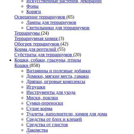
Искусственные растения, декорации
Фоны
Коряги
Освещение террариумов
(65)
Лампы для террариумов
Светильники для террариумов
Террариумы
(24)
Террариумная химия
(3)
Обогрев террариумов
(42)
Корма для рептилий
(55)
Субстраты для террариумов
(20)
Кошки, собаки, грызуны, птицы
Кошки
(858)
Витамины и полезные добавки
Домики, мягкие места, гамаки
Дряпки, игровые комплексы
Игрушки
Инструменты для ухода
Миски, поилки
Сумки-переноски
Сухие корма
Туалеты, наполнители, химия для дома
Средства от блох и клещей
Средства от глистов
Лакомства