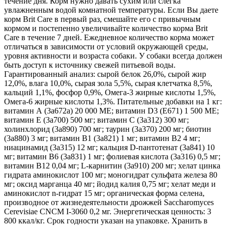
течение дня. Корм нужно давать сухим или слегка
увлажненным водой комнатной температуры. Если Вы даете
корм Brit Care в первый раз, смешайте его с привычным
кормом и постепенно увеличивайте количество корма Brit
Care в течение 7 дней. Ежедневное количество корма может
отличаться в зависимости от условий окружающей среды,
уровня активности и возраста собаки. У собаки всегда должен
быть доступ к источнику свежей питьевой воды.
Гарантированный анализ: сырой белок 26,0%, сырой жир
12,0%, влага 10,0%, сырая зола 5,5%, сырая клетчатка 8,5%,
кальций 1,1%, фосфор 0,9%, Омега-3 жирные кислоты 1,5%,
Омега-6 жирные кислоты 1,3%. Питательные добавки на 1 кг:
витамин А (3a672a) 20 000 ME; витамин D3 (E671) 1 500 ME;
витамин E (3a700) 500 мг; витамин С (3a312) 300 мг;
холинхлорид (3a890) 700 мг; таурин (3a370) 200 мг; биотин
(3a880) 3 мг; витамин В1 (3a821) 1 мг; витамин В2 4 мг;
ниацинамид (3a315) 12 мг; кальция D-пантотенат (3a841) 10
мг; витамин В6 (3a831) 1 мг; фолиевая кислота (3a316) 0,5 мг;
витамин В12 0,04 мг; L-карнитин (3a910) 200 мг; хелат цинка
гидрата аминокислот 100 мг; моногидрат сульфата железа 80
мг; оксид марганца 40 мг; йодид калия 0,75 мг; хелат меди и
аминокислот n-гидрат 15 мг; органическая форма селена,
производное от жизнедеятельности дрожжей Saccharomyces
Cerevisiae CNCM I-3060 0,2 мг. Энергетическая ценность: 3
800 ккал/кг. Срок годности указан на упаковке. Хранить в