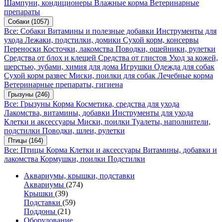
Шампуни, кондиционеры
Влажные корма
Ветеринарные
препараты
Собаки
(1057)
Все: Собаки
Витамины и полезные добавки
Инструменты для
ухода
Лежаки, подстилки, домики
Сухой корм, консервы
Переноски
Косточки, лакомства
Поводки, ошейники, рулетки
Средства от блох и клещей
Средства от глистов
Уход за кожей,
шерстью, зубами, химия для дома
Игрушки
Одежда для собак
Сухой корм развес
Миски, поилки для собак
Лечебные корма
Ветеринарные препараты, гигиена
Грызуны
(246)
Все: Грызуны
Корма
Косметика, средства для ухода
Лакомства, витамины, добавки
Инструменты для ухода
Клетки и аксессуары
Миски, поилки
Туалеты, наполнители,
подстилки
Поводки, шлеи, рулетки
Птицы
(164)
Все: Птицы
Корма
Клетки и аксессуары
Витамины, добавки и
лакомства
Кормушки, поилки
Подстилки
Аквариумы, крышки, подставки
Аквариумы
(274)
Крышки
(39)
Подставки
(59)
Поддоны
(21)
Оборудование