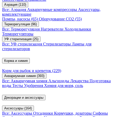
Аэрация
(110)
Все: Аэрация
Аквариумные компрессоры
Аксессуары,
комплектующие
Помпы, насосы
(65)
Оборудование CO2
(55)
Терморегуляция
(96)
Все: Терморегуляция
Нагреватели
Холодильники
Терморегуляторы
УФ стерилизация
(25)
Все: УФ стерилизация
Стерилизаторы
Лампы для
стерилизаторов
Корма и химия
Корм для рыбок и креветок
(229)
Аквариумная химия
(393)
Все: Аквариумная химия
Альгициды
Лекарства
Подготовка
воды
Тесты
Удобрения
Химия для моря, соль
Декорации и аксессуары
Аксессуары
(164)
Все: Аксессуары
Отсадники
Кормушки, дозаторы
Сифоны