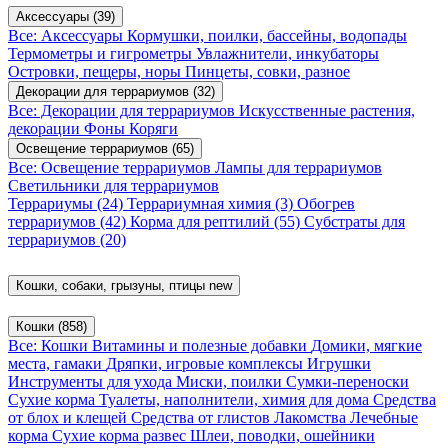
Аксессуары
(39)
Все: Аксессуары
Кормушки, поилки, бассейны, водопады
Термометры и гигрометры
Увлажнители, инкубаторы
Островки, пещеры, норы
Пинцеты, совки, разное
Декорации для террариумов
(32)
Все: Декорации для террариумов
Искусственные растения,
декорации
Фоны
Коряги
Освещение террариумов
(65)
Все: Освещение террариумов
Лампы для террариумов
Светильники для террариумов
Террариумы
(24)
Террариумная химия
(3)
Обогрев
террариумов
(42)
Корма для рептилий
(55)
Субстраты для
террариумов
(20)
Кошки, собаки, грызуны, птицы
new
Кошки
(858)
Все: Кошки
Витамины и полезные добавки
Домики, мягкие
места, гамаки
Дряпки, игровые комплексы
Игрушки
Инструменты для ухода
Миски, поилки
Сумки-переноски
Сухие корма
Туалеты, наполнители, химия для дома
Средства
от блох и клещей
Средства от глистов
Лакомства
Лечебные
корма
Сухие корма развес
Шлеи, поводки, ошейники