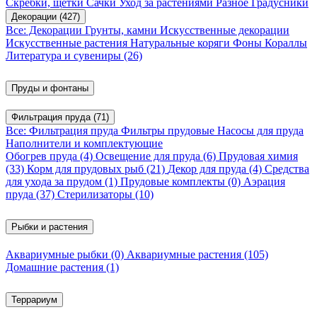
Скребки, щетки
Сачки
Уход за растениями
Разное
Градусники
Декорации
(427)
Все: Декорации
Грунты, камни
Искусственные декорации
Искусственные растения
Натуральные коряги
Фоны
Кораллы
Литература и сувениры
(26)
Пруды и фонтаны
Фильтрация пруда
(71)
Все: Фильтрация пруда
Фильтры прудовые
Насосы для пруда
Наполнители и комплектующие
Обогрев пруда
(4)
Освещение для пруда
(6)
Прудовая химия
(33)
Корм для прудовых рыб
(21)
Декор для пруда
(4)
Средства
для ухода за прудом
(1)
Прудовые комплекты
(0)
Аэрация
пруда
(37)
Стерилизаторы
(10)
Рыбки и растения
Аквариумные рыбки
(0)
Аквариумные растения
(105)
Домашние растения
(1)
Террариум