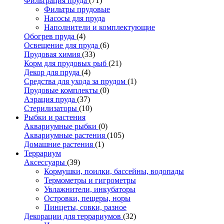
Фильтрация пруда
(71)
Фильтры прудовые
Насосы для пруда
Наполнители и комплектующие
Обогрев пруда
(4)
Освещение для пруда
(6)
Прудовая химия
(33)
Корм для прудовых рыб
(21)
Декор для пруда
(4)
Средства для ухода за прудом
(1)
Прудовые комплекты
(0)
Аэрация пруда
(37)
Стерилизаторы
(10)
Рыбки и растения
Аквариумные рыбки
(0)
Аквариумные растения
(105)
Домашние растения
(1)
Террариум
Аксессуары
(39)
Кормушки, поилки, бассейны, водопады
Термометры и гигрометры
Увлажнители, инкубаторы
Островки, пещеры, норы
Пинцеты, совки, разное
Декорации для террариумов
(32)