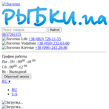
Найти!
0637261155
+38 (063) 726-11-55
+38 (050) 232-63-60
+38 (096) 241-28-86
График работы
00
00
Пн - Пт : 09
-
18
00
00
Сб
: 09
-
12
Вс
: Выходной
Обратный звонок
RU
▾
RU
UA