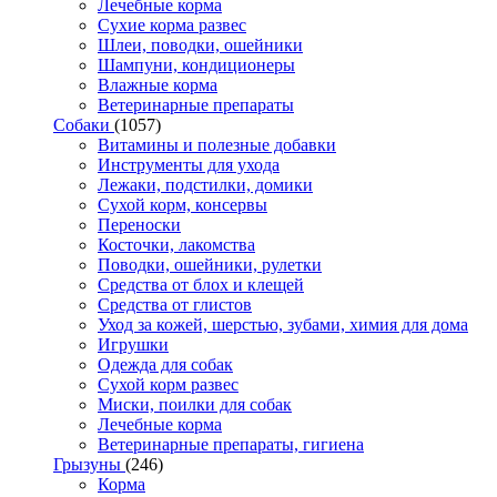
Лечебные корма
Сухие корма развес
Шлеи, поводки, ошейники
Шампуни, кондиционеры
Влажные корма
Ветеринарные препараты
Собаки
(1057)
Витамины и полезные добавки
Инструменты для ухода
Лежаки, подстилки, домики
Сухой корм, консервы
Переноски
Косточки, лакомства
Поводки, ошейники, рулетки
Средства от блох и клещей
Средства от глистов
Уход за кожей, шерстью, зубами, химия для дома
Игрушки
Одежда для собак
Сухой корм развес
Миски, поилки для собак
Лечебные корма
Ветеринарные препараты, гигиена
Грызуны
(246)
Корма