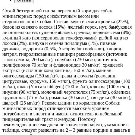
Отзывы
Сухой беззерновой гипоаллергенный корм для собак
миниатюрных пород с избыточным весом или
стерилизованных собак. Состав: мука из мяса кролика (25%),
белок из свежего лосося (15%), желтый горох, нут, бамбуковая
лигноцеллюлоза, сушеное яблоко, гречиха, льняное семя (4%),
куриный жир (консервирован токоферолами), рыбий жир из
лосося (2%), шелуха и семена псиллиума (1%), пивные
дрожжи, водоросли (0,5%, Ascophyllum nodosum), хлорид
натрия, гидролизованные панцири ракообразных (источник
глюкозамина, 260 мг/кг), голубика (230 мг/кг, источник
полифенолов 70 мг/кг и флавоноидов 30 мг/кг), хрящевой
экстракт (источник хондроитина, 160 мг/кг), маннан-
олигосахариды (150 мг/кг), травы и фрукты (розмарин,
цитрусовые, куркума, 150 мг/кг), фрукто-олигосахариды (100
мг/кг), юкка (Yucca schidigera) (100 мг/кг), клюква (100 мг/кг),
инулин (90 мг/кг), молочный чертополох (75 мг/кг), облепиха
крушинная (75 мг/кг), ромашка (30 мг/кг), гвоздика (30 мг/кг),
шалфей (25 мг/кг). Рекомендации по кормлению: Собаки
миниатюрных пород отличаются высоким уровнем
потребности в энергии и имеют относительно небольшой
пищеварительный тракт и желудок. Поэтому
рекомендованное ежедневное количество корма, указанное в
таблице, следует разделить на 2 – 3 равные порции и давать в