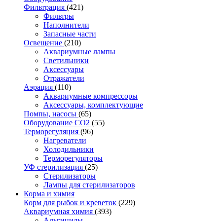
Фильтрация
(421)
Фильтры
Наполнители
Запасные части
Освещение
(210)
Аквариумные лампы
Светильники
Аксессуары
Отражатели
Аэрация
(110)
Аквариумные компрессоры
Аксессуары, комплектующие
Помпы, насосы
(65)
Оборудование CO2
(55)
Терморегуляция
(96)
Нагреватели
Холодильники
Терморегуляторы
УФ стерилизация
(25)
Стерилизаторы
Лампы для стерилизаторов
Корма и химия
Корм для рыбок и креветок
(229)
Аквариумная химия
(393)
Альгициды