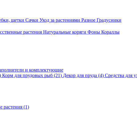
ебки, щетки
Сачки
Уход за растениями
Разное
Градусники
сственные растения
Натуральные коряги
Фоны
Кораллы
аполнители и комплектующие
)
Корм для прудовых рыб
(21)
Декор для пруда
(4)
Средства для у
е растения
(1)