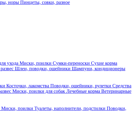
еры, норы
Пинцеты, совки, разное
для ухода
Миски, поилки
Сумки-переноски
Сухие корма
 развес
Шлеи, поводки, ошейники
Шампуни, кондиционеры
ски
Косточки, лакомства
Поводки, ошейники, рулетки
Средства
развес
Миски, поилки для собак
Лечебные корма
Ветеринарные
ы
Миски, поилки
Туалеты, наполнители, подстилки
Поводки,