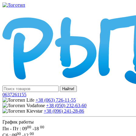
Найти!
0637261155
+38 (063) 726-11-55
+38 (050) 232-63-60
+38 (096) 241-28-86
График работы
00
00
Пн - Пт : 09
-
18
00
00
Сб
: 09
-
12