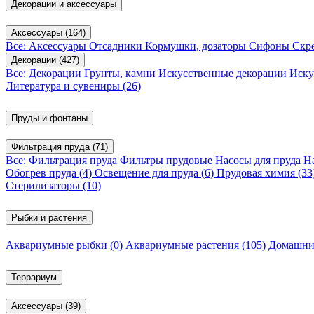
Декорации и аксессуары
Аксессуары
(164)
Все: Аксессуары
Отсадники
Кормушки, дозаторы
Сифоны
Скр
Декорации
(427)
Все: Декорации
Грунты, камни
Искусственные декорации
Иску
Литература и сувениры
(26)
Пруды и фонтаны
Фильтрация пруда
(71)
Все: Фильтрация пруда
Фильтры прудовые
Насосы для пруда
Н
Обогрев пруда
(4)
Освещение для пруда
(6)
Прудовая химия
(33
Стерилизаторы
(10)
Рыбки и растения
Аквариумные рыбки
(0)
Аквариумные растения
(105)
Домашни
Террариум
Аксессуары
(39)