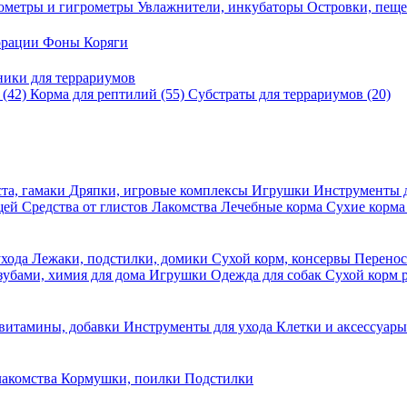
ометры и гигрометры
Увлажнители, инкубаторы
Островки, пещ
корации
Фоны
Коряги
ники для террариумов
в
(42)
Корма для рептилий
(55)
Субстраты для террариумов
(20)
та, гамаки
Дряпки, игровые комплексы
Игрушки
Инструменты 
ещей
Средства от глистов
Лакомства
Лечебные корма
Сухие корма
ухода
Лежаки, подстилки, домики
Сухой корм, консервы
Перено
 зубами, химия для дома
Игрушки
Одежда для собак
Сухой корм 
 витамины, добавки
Инструменты для ухода
Клетки и аксессуар
лакомства
Кормушки, поилки
Подстилки