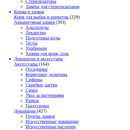
Стерилизаторы
Лампы для стерилизаторов
Корма и химия
Корм для рыбок и креветок
(229)
Аквариумная химия
(393)
Альгициды
Лекарства
Подготовка воды
Тесты
Удобрения
Химия для моря, соль
Декорации и аксессуары
Аксессуары
(164)
Отсадники
Кормушки, дозаторы
Сифоны
Скребки, щетки
Сачки
Уход за растениями
Разное
Градусники
Декорации
(427)
Грунты, камни
Искусственные декорации
Искусственные растения