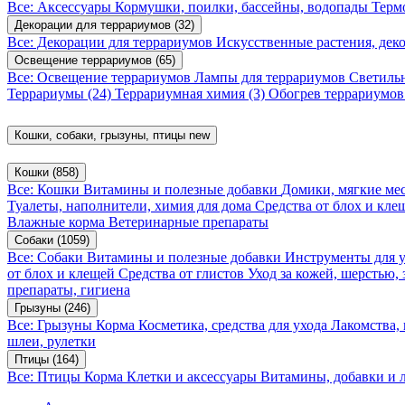
Все: Аксессуары
Кормушки, поилки, бассейны, водопады
Терм
Декорации для террариумов
(32)
Все: Декорации для террариумов
Искусственные растения, де
Освещение террариумов
(65)
Все: Освещение террариумов
Лампы для террариумов
Светиль
Террариумы
(24)
Террариумная химия
(3)
Обогрев террариумо
Кошки, собаки, грызуны, птицы
new
Кошки
(858)
Все: Кошки
Витамины и полезные добавки
Домики, мягкие мес
Туалеты, наполнители, химия для дома
Средства от блох и кл
Влажные корма
Ветеринарные препараты
Собаки
(1059)
Все: Собаки
Витамины и полезные добавки
Инструменты для 
от блох и клещей
Средства от глистов
Уход за кожей, шерстью,
препараты, гигиена
Грызуны
(246)
Все: Грызуны
Корма
Косметика, средства для ухода
Лакомства,
шлеи, рулетки
Птицы
(164)
Все: Птицы
Корма
Клетки и аксессуары
Витамины, добавки и 