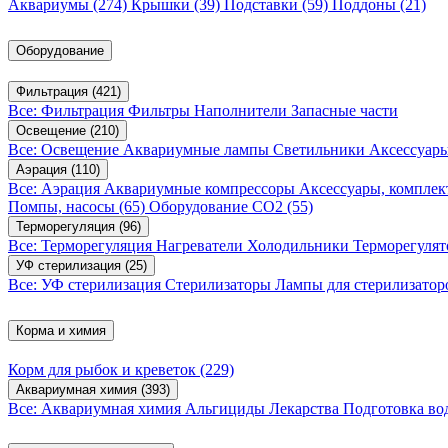
Аквариумы
(274)
Крышки
(39)
Подставки
(59)
Поддоны
(21)
Оборудование
Фильтрация
(421)
Все: Фильтрация
Фильтры
Наполнители
Запасные части
Освещение
(210)
Все: Освещение
Аквариумные лампы
Светильники
Аксессуар
Аэрация
(110)
Все: Аэрация
Аквариумные компрессоры
Аксессуары, компле
Помпы, насосы
(65)
Оборудование CO2
(55)
Терморегуляция
(96)
Все: Терморегуляция
Нагреватели
Холодильники
Терморегуля
УФ стерилизация
(25)
Все: УФ стерилизация
Стерилизаторы
Лампы для стерилизатор
Корма и химия
Корм для рыбок и креветок
(229)
Аквариумная химия
(393)
Все: Аквариумная химия
Альгициды
Лекарства
Подготовка в