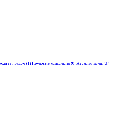
хода за прудом
(1)
Прудовые комплекты
(0)
Аэрация пруда
(37)