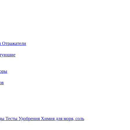
ы
Отражатели
ктующие
торы
ов
оды
Тесты
Удобрения
Химия для моря, соль