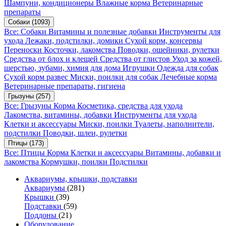
Шампуни, кондиционеры
Влажные корма
Ветеринарные
препараты
Собаки
(1093)
Все: Собаки
Витамины и полезные добавки
Инструменты для
ухода
Лежаки, подстилки, домики
Сухой корм, консервы
Переноски
Косточки, лакомства
Поводки, ошейники, рулетки
Средства от блох и клещей
Средства от глистов
Уход за кожей,
шерстью, зубами, химия для дома
Игрушки
Одежда для собак
Сухой корм развес
Миски, поилки для собак
Лечебные корма
Ветеринарные препараты, гигиена
Грызуны
(257)
Все: Грызуны
Корма
Косметика, средства для ухода
Лакомства, витамины, добавки
Инструменты для ухода
Клетки и аксессуары
Миски, поилки
Туалеты, наполнители,
подстилки
Поводки, шлеи, рулетки
Птицы
(173)
Все: Птицы
Корма
Клетки и аксессуары
Витамины, добавки и
лакомства
Кормушки, поилки
Подстилки
Аквариумы, крышки, подставки
Аквариумы
(281)
Крышки
(39)
Подставки
(59)
Поддоны
(21)
Оборудование