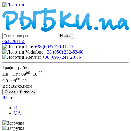
Найти!
0637261155
+38 (063) 726-11-55
+38 (050) 232-63-60
+38 (096) 241-28-86
График работы
00
00
Пн - Пт : 09
-
18
00
00
Сб
: 09
-
12
Вс
: Выходной
Обратный звонок
RU
▾
RU
UA