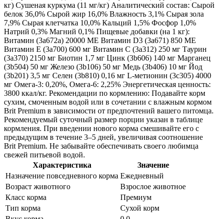
кг) Сушеная куркума (11 мг/кг) Аналитический состав: Сырой
белок 36,0% Сырой жир 16,0% Влажность 3,1% Сырая зола
7,9% Сырая клетчатка 10,0% Кальций 1,5% Фосфор 1,0%
Натрий 0,3% Магний 0,1% Пищевые добавки (на 1 кг):
Витамин (3a672a) 20000 МЕ Витамин D3 (3a671) 850 МЕ
Витамин E (3a700) 600 мг Витамин C (3a312) 250 мг Таурин
(3a370) 2150 мг Биотин 1,7 мг Цинк (3b606) 140 мг Марганец
(3b504) 50 мг Железо (3b106) 50 мг Медь (3b406) 10 мг Йод
(3b201) 3,5 мг Селен (3b810) 0,16 мг L-метионин (3c305) 4000
мг Омега-3: 0,20%, Омега-6: 2,25% Энергетическая ценность:
3800 ккал/кг. Рекомендации по кормлению: Подавайте корм
сухим, смоченным водой или в сочетании с влажным кормом
Brit Premium в зависимости от предпочтений вашего питомца.
Рекомендуемый суточный размер порции указан в таблице
кормления. При введении нового корма смешивайте его с
предыдущим в течение 3–5 дней, увеличивая соотношение
Brit Premium. Не забывайте обеспечивать своего любимца
свежей питьевой водой.
Характеристика
Значение
Назначение повседневного корма
Ежедневный
Возраст животного
Взрослое животное
Класс корма
Премиум
Тип корма
Сухой корм
Вкус корма
0.0