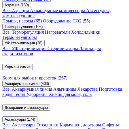
Аэрация
(130)
Все: Аэрация
Аквариумные компрессоры
Аксессуары,
комплектующие
Помпы, насосы
(65)
Оборудование CO2
(55)
Терморегуляция
(106)
Все: Терморегуляция
Нагреватели
Холодильники
Терморегуляторы
УФ стерилизация
(28)
Все: УФ стерилизация
Стерилизаторы
Лампы для
стерилизаторов
Корма и химия
Корм для рыбок и креветок
(267)
Аквариумная химия
(403)
Все: Аквариумная химия
Альгициды
Лекарства
Подготовка
воды
Тесты
Удобрения
Химия для моря, соль
Декорации и аксессуары
Аксессуары
(174)
Все: Аксессуары
Отсадники
Кормушки, дозаторы
Сифоны