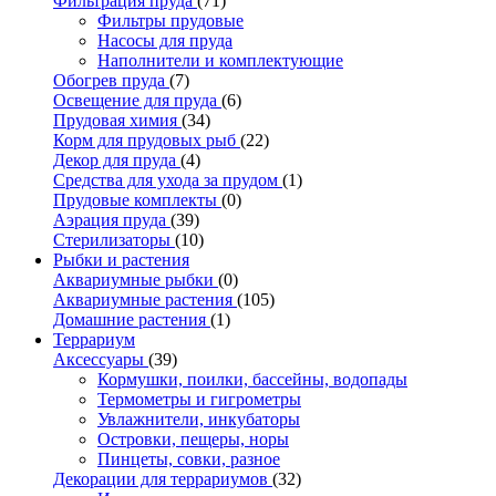
Фильтрация пруда
(71)
Фильтры прудовые
Насосы для пруда
Наполнители и комплектующие
Обогрев пруда
(7)
Освещение для пруда
(6)
Прудовая химия
(34)
Корм для прудовых рыб
(22)
Декор для пруда
(4)
Средства для ухода за прудом
(1)
Прудовые комплекты
(0)
Аэрация пруда
(39)
Стерилизаторы
(10)
Рыбки и растения
Аквариумные рыбки
(0)
Аквариумные растения
(105)
Домашние растения
(1)
Террариум
Аксессуары
(39)
Кормушки, поилки, бассейны, водопады
Термометры и гигрометры
Увлажнители, инкубаторы
Островки, пещеры, норы
Пинцеты, совки, разное
Декорации для террариумов
(32)