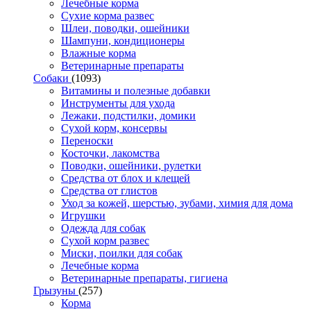
Лечебные корма
Сухие корма развес
Шлеи, поводки, ошейники
Шампуни, кондиционеры
Влажные корма
Ветеринарные препараты
Собаки
(1093)
Витамины и полезные добавки
Инструменты для ухода
Лежаки, подстилки, домики
Сухой корм, консервы
Переноски
Косточки, лакомства
Поводки, ошейники, рулетки
Средства от блох и клещей
Средства от глистов
Уход за кожей, шерстью, зубами, химия для дома
Игрушки
Одежда для собак
Сухой корм развес
Миски, поилки для собак
Лечебные корма
Ветеринарные препараты, гигиена
Грызуны
(257)
Корма