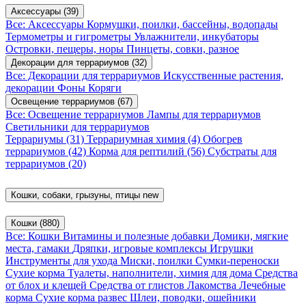
Аксессуары
(39)
Все: Аксессуары
Кормушки, поилки, бассейны, водопады
Термометры и гигрометры
Увлажнители, инкубаторы
Островки, пещеры, норы
Пинцеты, совки, разное
Декорации для террариумов
(32)
Все: Декорации для террариумов
Искусственные растения,
декорации
Фоны
Коряги
Освещение террариумов
(67)
Все: Освещение террариумов
Лампы для террариумов
Светильники для террариумов
Террариумы
(31)
Террариумная химия
(4)
Обогрев
террариумов
(42)
Корма для рептилий
(56)
Субстраты для
террариумов
(20)
Кошки, собаки, грызуны, птицы
new
Кошки
(880)
Все: Кошки
Витамины и полезные добавки
Домики, мягкие
места, гамаки
Дряпки, игровые комплексы
Игрушки
Инструменты для ухода
Миски, поилки
Сумки-переноски
Сухие корма
Туалеты, наполнители, химия для дома
Средства
от блох и клещей
Средства от глистов
Лакомства
Лечебные
корма
Сухие корма развес
Шлеи, поводки, ошейники