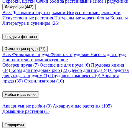
Скребки, щетки
Сачки
Уход за растениями
Разное
Градусники
Декорации
(442)
Все: Декорации
Грунты, камни
Искусственные декорации
Искусственные растения
Натуральные коряги
Фоны
Кораллы
Литература и сувениры
(26)
Пруды и фонтаны
Фильтрация пруда
(71)
Все: Фильтрация пруда
Фильтры прудовые
Насосы для пруда
Наполнители и комплектующие
Обогрев пруда
(7)
Освещение для пруда
(6)
Прудовая химия
(34)
Корм для прудовых рыб
(22)
Декор для пруда
(4)
Средства
для ухода за прудом
(1)
Прудовые комплекты
(0)
Аэрация
пруда
(39)
Стерилизаторы
(10)
Рыбки и растения
Аквариумные рыбки
(0)
Аквариумные растения
(105)
Домашние растения
(1)
Террариум