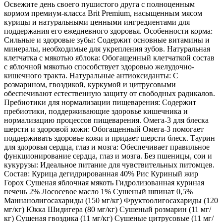
Освежите день своего пушистого друга с полноценным
кормом премиум-класса Brit Premium, насыщенным мясом
курицы и натуральными ценными ингредиентами для
поддержания его ежедневного здоровья. Особенности корма:
Сильные и здоровые зубы: Содержит основные витамины и
минералы, необходимые для укрепления зубов. Натуральная
клетчатка с мякотью яблока: Обогащенный клетчаткой состав
с яблочной мякотью способствует здоровью желудочно-
кишечного тракта. Натуральные антиоксиданты: С
розмарином, гвоздикой, куркумой и цитрусовыми
обеспечивают естественную защиту от свободных радикалов.
Пребиотики для нормализации пищеварения: Содержит
пребиотики, поддерживающие здоровье кишечника и
нормализацию процессов пищеварения. Омега-3 для блеска
шерсти и здоровой кожи: Обогащенный Омега-3 помогает
поддерживать здоровье кожи и придает шерсти блеск. Таурин
для здоровья сердца, глаз и мозга: Обеспечивает правильное
функционирование сердца, глаз и мозга. Без пшеницы, сои и
кукурузы: Идеальное питание для чувствительных питомцев.
Состав: Курица дегидрированная 40% Рис Куриный жир
Горох Сушеная яблочная мякоть Гидролизованная куриная
печень 2% Лососевое масло 1% Сушеный шпинат 0,5%
Маннанолигосахариды (150 мг/кг) Фруктоолигосахариды (120
мг/кг) Юкка Шидигера (80 мг/кг) Сушеный розмарин (11 мг/
кг) Сушеная гвоздика (11 мг/кг) Сушеные цитрусовые (11 мг/