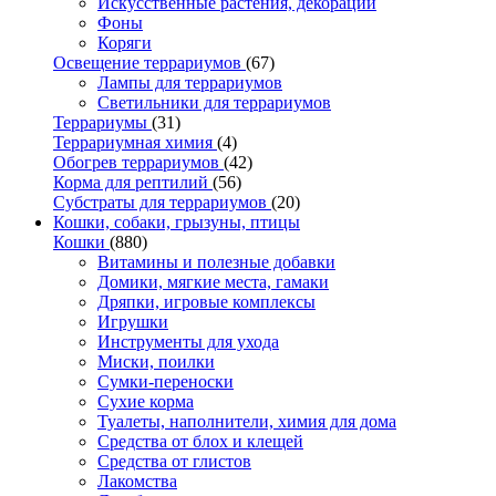
Искусственные растения, декорации
Фоны
Коряги
Освещение террариумов
(67)
Лампы для террариумов
Светильники для террариумов
Террариумы
(31)
Террариумная химия
(4)
Обогрев террариумов
(42)
Корма для рептилий
(56)
Субстраты для террариумов
(20)
Кошки, собаки, грызуны, птицы
Кошки
(880)
Витамины и полезные добавки
Домики, мягкие места, гамаки
Дряпки, игровые комплексы
Игрушки
Инструменты для ухода
Миски, поилки
Сумки-переноски
Сухие корма
Туалеты, наполнители, химия для дома
Средства от блох и клещей
Средства от глистов
Лакомства