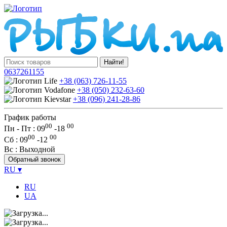
Найти!
0637261155
+38 (063) 726-11-55
+38 (050) 232-63-60
+38 (096) 241-28-86
График работы
00
00
Пн - Пт : 09
-
18
00
00
Сб
: 09
-
12
Вс
: Выходной
Обратный звонок
RU
▾
RU
UA