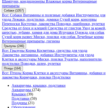
Шампуни, кондиционеры
Влажные корма
Ветеринарные
препараты
Собаки
(1057)
Все: Собаки
Витамины и полезные добавки
Инструменты для
ухода
Лежаки, подстилки, домики
Сухой корм, консервы
Переноски
Косточки, лакомства
Поводки, ошейники, рулетки
Средства от блох и клещей
Средства от глистов
Уход за кожей,
шерстью, зубами, химия для дома
Игрушки
Одежда для собак
Сухой корм развес
Миски, поилки для собак
Лечебные корма
Ветеринарные препараты, гигиена
Грызуны
(246)
Все: Грызуны
Корма
Косметика, средства для ухода
Лакомства, витамины, добавки
Инструменты для ухода
Клетки и аксессуары
Миски, поилки
Туалеты, наполнители,
подстилки
Поводки, шлеи, рулетки
Птицы
(164)
Все: Птицы
Корма
Клетки и аксессуары
Витамины, добавки и
лакомства
Кормушки, поилки
Подстилки
Аквариумы, крышки, подставки
Аквариумы
(274)
Крышки
(39)
Подставки
(59)
Поддоны
(21)
Оборудование