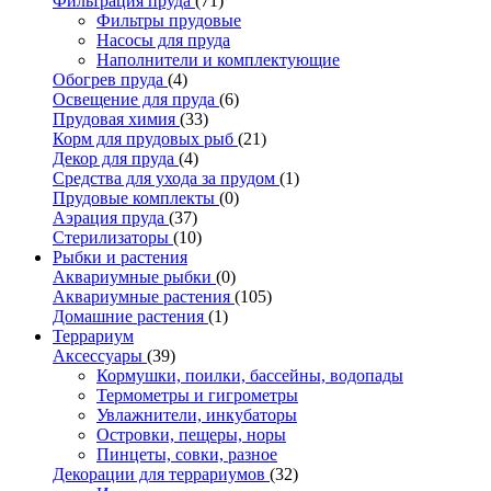
Фильтрация пруда
(71)
Фильтры прудовые
Насосы для пруда
Наполнители и комплектующие
Обогрев пруда
(4)
Освещение для пруда
(6)
Прудовая химия
(33)
Корм для прудовых рыб
(21)
Декор для пруда
(4)
Средства для ухода за прудом
(1)
Прудовые комплекты
(0)
Аэрация пруда
(37)
Стерилизаторы
(10)
Рыбки и растения
Аквариумные рыбки
(0)
Аквариумные растения
(105)
Домашние растения
(1)
Террариум
Аксессуары
(39)
Кормушки, поилки, бассейны, водопады
Термометры и гигрометры
Увлажнители, инкубаторы
Островки, пещеры, норы
Пинцеты, совки, разное
Декорации для террариумов
(32)