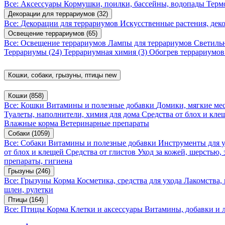
Все: Аксессуары
Кормушки, поилки, бассейны, водопады
Терм
Декорации для террариумов
(32)
Все: Декорации для террариумов
Искусственные растения, де
Освещение террариумов
(65)
Все: Освещение террариумов
Лампы для террариумов
Светиль
Террариумы
(24)
Террариумная химия
(3)
Обогрев террариумо
Кошки, собаки, грызуны, птицы
new
Кошки
(858)
Все: Кошки
Витамины и полезные добавки
Домики, мягкие мес
Туалеты, наполнители, химия для дома
Средства от блох и кл
Влажные корма
Ветеринарные препараты
Собаки
(1059)
Все: Собаки
Витамины и полезные добавки
Инструменты для 
от блох и клещей
Средства от глистов
Уход за кожей, шерстью,
препараты, гигиена
Грызуны
(246)
Все: Грызуны
Корма
Косметика, средства для ухода
Лакомства,
шлеи, рулетки
Птицы
(164)
Все: Птицы
Корма
Клетки и аксессуары
Витамины, добавки и 