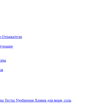
ы
Отражатели
ктующие
торы
ов
оды
Тесты
Удобрения
Химия для моря, соль