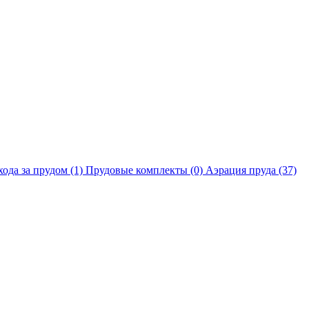
хода за прудом
(1)
Прудовые комплекты
(0)
Аэрация пруда
(37)