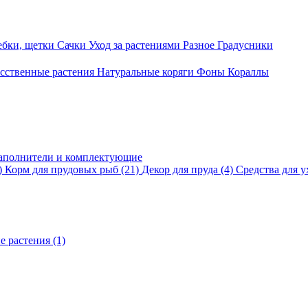
ебки, щетки
Сачки
Уход за растениями
Разное
Градусники
сственные растения
Натуральные коряги
Фоны
Кораллы
аполнители и комплектующие
)
Корм для прудовых рыб
(21)
Декор для пруда
(4)
Средства для у
е растения
(1)