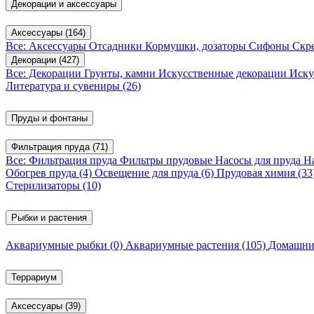
Декорации и аксессуары
Аксессуары
(164)
Все: Аксессуары
Отсадники
Кормушки, дозаторы
Сифоны
Скр
Декорации
(427)
Все: Декорации
Грунты, камни
Искусственные декорации
Иску
Литература и сувениры
(26)
Пруды и фонтаны
Фильтрация пруда
(71)
Все: Фильтрация пруда
Фильтры прудовые
Насосы для пруда
Н
Обогрев пруда
(4)
Освещение для пруда
(6)
Прудовая химия
(33
Стерилизаторы
(10)
Рыбки и растения
Аквариумные рыбки
(0)
Аквариумные растения
(105)
Домашни
Террариум
Аксессуары
(39)