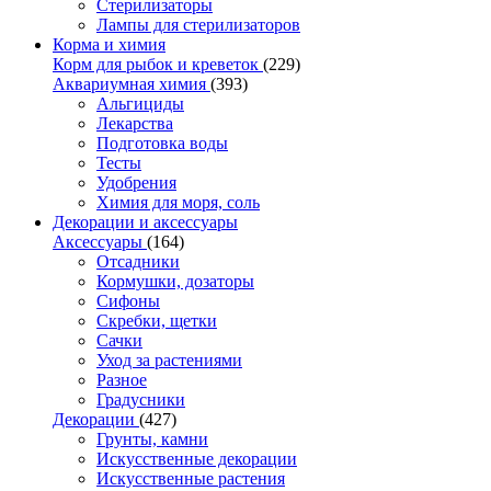
Стерилизаторы
Лампы для стерилизаторов
Корма и химия
Корм для рыбок и креветок
(229)
Аквариумная химия
(393)
Альгициды
Лекарства
Подготовка воды
Тесты
Удобрения
Химия для моря, соль
Декорации и аксессуары
Аксессуары
(164)
Отсадники
Кормушки, дозаторы
Сифоны
Скребки, щетки
Сачки
Уход за растениями
Разное
Градусники
Декорации
(427)
Грунты, камни
Искусственные декорации
Искусственные растения