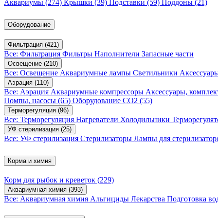
Аквариумы
(274)
Крышки
(39)
Подставки
(59)
Поддоны
(21)
Оборудование
Фильтрация
(421)
Все: Фильтрация
Фильтры
Наполнители
Запасные части
Освещение
(210)
Все: Освещение
Аквариумные лампы
Светильники
Аксессуар
Аэрация
(110)
Все: Аэрация
Аквариумные компрессоры
Аксессуары, компле
Помпы, насосы
(65)
Оборудование CO2
(55)
Терморегуляция
(96)
Все: Терморегуляция
Нагреватели
Холодильники
Терморегуля
УФ стерилизация
(25)
Все: УФ стерилизация
Стерилизаторы
Лампы для стерилизатор
Корма и химия
Корм для рыбок и креветок
(229)
Аквариумная химия
(393)
Все: Аквариумная химия
Альгициды
Лекарства
Подготовка в