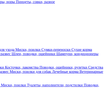
еры, норы
Пинцеты, совки, разное
для ухода
Миски, поилки
Сумки-переноски
Сухие корма
 развес
Шлеи, поводки, ошейники
Шампуни, кондиционеры
ски
Косточки, лакомства
Поводки, ошейники, рулетки
Средства
развес
Миски, поилки для собак
Лечебные корма
Ветеринарные
ы
Миски, поилки
Туалеты, наполнители, подстилки
Поводки,