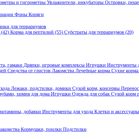
ометры и гигрометры
Увлажнители, инкубаторы
Островки, пещ
корации
Фоны
Коряги
ники для террариумов
в
(42)
Корма для рептилий
(55)
Субстраты для террариумов
(20)
та, гамаки
Дряпки, игровые комплексы
Игрушки
Инструменты 
ещей
Средства от глистов
Лакомства
Лечебные корма
Сухие корма
ухода
Лежаки, подстилки, домики
Сухой корм, консервы
Перено
 зубами, химия для дома
Игрушки
Одежда для собак
Сухой корм 
 витамины, добавки
Инструменты для ухода
Клетки и аксессуар
лакомства
Кормушки, поилки
Подстилки