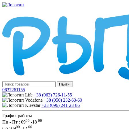
Найти!
0637261155
+38 (063) 726-11-55
+38 (050) 232-63-60
+38 (096) 241-28-86
График работы
00
00
Пн - Пт : 09
-
18
00
00
Сб
: 09
-
12