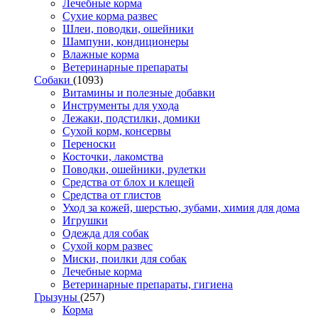
Лечебные корма
Сухие корма развес
Шлеи, поводки, ошейники
Шампуни, кондиционеры
Влажные корма
Ветеринарные препараты
Собаки
(1093)
Витамины и полезные добавки
Инструменты для ухода
Лежаки, подстилки, домики
Сухой корм, консервы
Переноски
Косточки, лакомства
Поводки, ошейники, рулетки
Средства от блох и клещей
Средства от глистов
Уход за кожей, шерстью, зубами, химия для дома
Игрушки
Одежда для собак
Сухой корм развес
Миски, поилки для собак
Лечебные корма
Ветеринарные препараты, гигиена
Грызуны
(257)
Корма