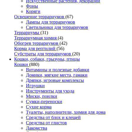
Искусственные растения, декорации
Фоны
Коряги
Освещение террариумов
(67)
Лампы для террариумов
Светильники для террариумов
Террариумы
(31)
Террариумная химия
(4)
Обогрев террариумов
(42)
Корма для рептилий
(56)
Субстраты для террариумов
(20)
Кошки, собаки, грызуны, птицы
Кошки
(880)
Витамины и полезные добавки
Домики, мягкие места, гамаки
Дряпки, игровые комплексы
Игрушки
Инструменты для ухода
Миски, поилки
Сумки-переноски
Сухие корма
Туалеты, наполнители, химия для дома
Средства от блох и клещей
Средства от глистов
Лакомства