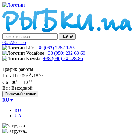
Найти!
0637261155
+38 (063) 726-11-55
+38 (050) 232-63-60
+38 (096) 241-28-86
График работы
00
00
Пн - Пт : 09
-
18
00
00
Сб
: 09
-
12
Вс
: Выходной
Обратный звонок
RU
▾
RU
UA