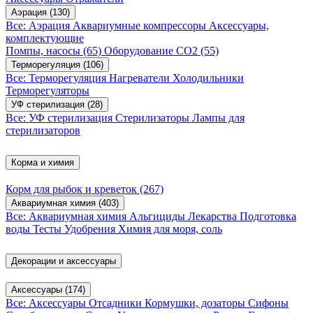
Аэрация
(130)
Все: Аэрация
Аквариумные компрессоры
Аксессуары,
комплектующие
Помпы, насосы
(65)
Оборудование CO2
(55)
Терморегуляция
(106)
Все: Терморегуляция
Нагреватели
Холодильники
Терморегуляторы
УФ стерилизация
(28)
Все: УФ стерилизация
Стерилизаторы
Лампы для
стерилизаторов
Корма и химия
Корм для рыбок и креветок
(267)
Аквариумная химия
(403)
Все: Аквариумная химия
Альгициды
Лекарства
Подготовка
воды
Тесты
Удобрения
Химия для моря, соль
Декорации и аксессуары
Аксессуары
(174)
Все: Аксессуары
Отсадники
Кормушки, дозаторы
Сифоны