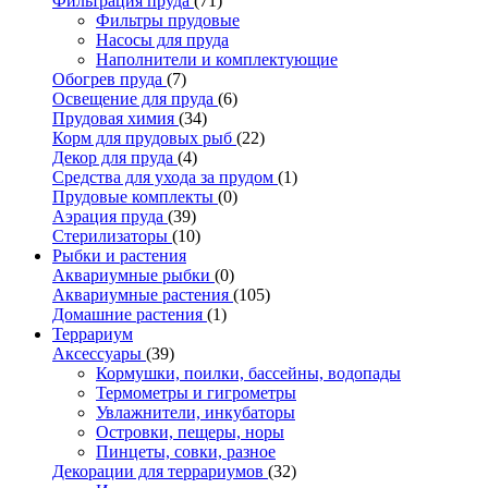
Фильтрация пруда
(71)
Фильтры прудовые
Насосы для пруда
Наполнители и комплектующие
Обогрев пруда
(7)
Освещение для пруда
(6)
Прудовая химия
(34)
Корм для прудовых рыб
(22)
Декор для пруда
(4)
Средства для ухода за прудом
(1)
Прудовые комплекты
(0)
Аэрация пруда
(39)
Стерилизаторы
(10)
Рыбки и растения
Аквариумные рыбки
(0)
Аквариумные растения
(105)
Домашние растения
(1)
Террариум
Аксессуары
(39)
Кормушки, поилки, бассейны, водопады
Термометры и гигрометры
Увлажнители, инкубаторы
Островки, пещеры, норы
Пинцеты, совки, разное
Декорации для террариумов
(32)