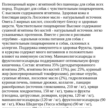
Полноценный корм с ягнятиной без пшеницы для собак всех
пород. Подходит для собак с чувствительным пищеварением.
С высоким содержанием ягнятины. Здоровая кожа и
блестящая шерсть Лососевое масло - натуральный источник
Омега-3 жирных кислот, способствует блеску и здоровью
шерсти. Чувствительное пищеварение Высокое содержание
сушеной ягнятины без костей - натуральный источник легко
усваиваемых протеинов. Вместе с рисом и рисовыми
отрубями - идеальная основа питания для собак с
чувствительным пищеварением и собак, склонных к
аллергии. Поддержка иммунитета и здоровья Фрукты, травы
и куркума содержат много витаминов и положительно
влияют на иммунную систему. Маннанолигосахариды и
фруктоолигосахариды поддерживают оптимальную флору
кишечника. Состав: ягнятина 35% (дегидратированного
ягнятина 20%, ягнятина без костей 15%), рис 25%, куриный
жир (консервированный токоферолами), рисовые отруби,
сушеные яблоки, лососевое масло (2%), гидролизованная
куриная печень, пивные дрожжи, коллаген , панцири
ракообразных (источник глюкозамина, 210 мг / кг), хрящи
(источник хондроитина, 150 мг / кг), травы и фрукты
(гвоздика, цитрусовые, розмарин, куркума, 120 мг / кг),
маннанолигосахариды (120 мг / кг), фруктоолигосахариды (90
мг / кг), Юкка Шидигера (Yucca schidigera) (90 мг / кг),