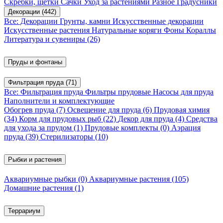
Скребки, щетки
Сачки
Уход за растениями
Разное
Градусники
Декорации
(442)
Все: Декорации
Грунты, камни
Искусственные декорации
Искусственные растения
Натуральные коряги
Фоны
Кораллы
Литература и сувениры
(26)
Пруды и фонтаны
Фильтрация пруда
(71)
Все: Фильтрация пруда
Фильтры прудовые
Насосы для пруда
Наполнители и комплектующие
Обогрев пруда
(7)
Освещение для пруда
(6)
Прудовая химия
(34)
Корм для прудовых рыб
(22)
Декор для пруда
(4)
Средства
для ухода за прудом
(1)
Прудовые комплекты
(0)
Аэрация
пруда
(39)
Стерилизаторы
(10)
Рыбки и растения
Аквариумные рыбки
(0)
Аквариумные растения
(105)
Домашние растения
(1)
Террариум