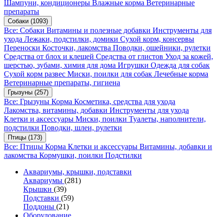
Шампуни, кондиционеры
Влажные корма
Ветеринарные
препараты
Собаки
(1093)
Все: Собаки
Витамины и полезные добавки
Инструменты для
ухода
Лежаки, подстилки, домики
Сухой корм, консервы
Переноски
Косточки, лакомства
Поводки, ошейники, рулетки
Средства от блох и клещей
Средства от глистов
Уход за кожей,
шерстью, зубами, химия для дома
Игрушки
Одежда для собак
Сухой корм развес
Миски, поилки для собак
Лечебные корма
Ветеринарные препараты, гигиена
Грызуны
(257)
Все: Грызуны
Корма
Косметика, средства для ухода
Лакомства, витамины, добавки
Инструменты для ухода
Клетки и аксессуары
Миски, поилки
Туалеты, наполнители,
подстилки
Поводки, шлеи, рулетки
Птицы
(173)
Все: Птицы
Корма
Клетки и аксессуары
Витамины, добавки и
лакомства
Кормушки, поилки
Подстилки
Аквариумы, крышки, подставки
Аквариумы
(281)
Крышки
(39)
Подставки
(59)
Поддоны
(21)
Оборудование