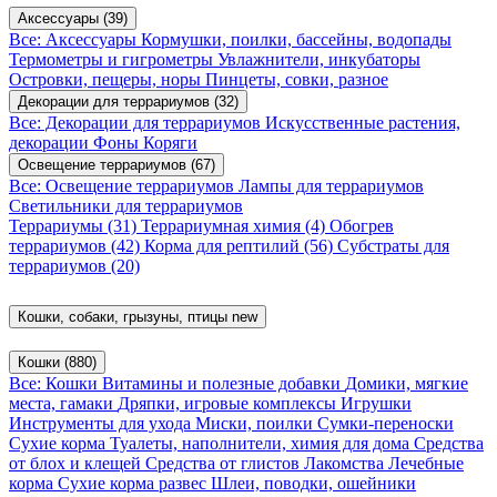
Аксессуары
(39)
Все: Аксессуары
Кормушки, поилки, бассейны, водопады
Термометры и гигрометры
Увлажнители, инкубаторы
Островки, пещеры, норы
Пинцеты, совки, разное
Декорации для террариумов
(32)
Все: Декорации для террариумов
Искусственные растения,
декорации
Фоны
Коряги
Освещение террариумов
(67)
Все: Освещение террариумов
Лампы для террариумов
Светильники для террариумов
Террариумы
(31)
Террариумная химия
(4)
Обогрев
террариумов
(42)
Корма для рептилий
(56)
Субстраты для
террариумов
(20)
Кошки, собаки, грызуны, птицы
new
Кошки
(880)
Все: Кошки
Витамины и полезные добавки
Домики, мягкие
места, гамаки
Дряпки, игровые комплексы
Игрушки
Инструменты для ухода
Миски, поилки
Сумки-переноски
Сухие корма
Туалеты, наполнители, химия для дома
Средства
от блох и клещей
Средства от глистов
Лакомства
Лечебные
корма
Сухие корма развес
Шлеи, поводки, ошейники