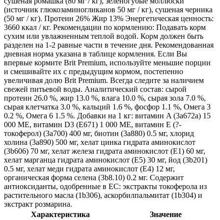
сушеная ромашка (80 мг / кг), зеленогубые моллюски
(источник глюкозаминогликанов 50 мг / кг), сушеная черника
(50 мг / кг). Протеин 26% Жир 13% Энергетическая ценность:
3660 ккал / кг. Рекомендации по кормлению: Подавать корм
сухим или увлажненным теплой водой. Корм должен быть
разделен на 1-2 равные части в течение дня. Рекомендованная
дневная норма указана в таблице кормления. Если Вы
впервые кормите Brit Premium, используйте меньшие порции
и смешивайте их с предыдущим кормом, постепенно
увеличивая долю Brit Premium. Всегда следите за наличием
свежей питьевой воды. Аналитический состав: сырой
протеин 26.0 %, жир 13.0 %, влага 10.0 %, сырая зола 7.0 %,
сырая клетчатка 3.0 %, кальций 1.6 %, фосфор 1.1 %, Омега 3
0.2 %, Омега 6 1.5 %. Добавки на 1 кг: витамин A (3a672a) 15
000 МЕ, витамин D3 (E671) 1 000 МЕ, витамин E (?-
токоферол) (3a700) 400 мг, биотин (3a880) 0.5 мг, хлорид
холина (3a890) 500 мг, хелат цинка гидрата аминокислот
(3b606) 70 мг, хелат железа гидрата аминокислот (E1) 60 мг,
хелат марганца гидрата аминокислот (E5) 30 мг, йод (3b201)
0.5 мг, хелат меди гидрата аминокислот (E4) 12 мг,
органическая форма селена (3b8.10) 0.2 мг. Содержит
антиоксиданты, одобренные в ЕС: экстракты токоферола из
растительного масла (1b306), аскорбилпальмитат (1b304) и
экстракт розмарина.
Характеристика
Значение