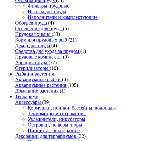
Фильтрация пруда
(71)
Фильтры прудовые
Насосы для пруда
Наполнители и комплектующие
Обогрев пруда
(4)
Освещение для пруда
(6)
Прудовая химия
(33)
Корм для прудовых рыб
(21)
Декор для пруда
(4)
Средства для ухода за прудом
(1)
Прудовые комплекты
(0)
Аэрация пруда
(37)
Стерилизаторы
(10)
Рыбки и растения
Аквариумные рыбки
(0)
Аквариумные растения
(105)
Домашние растения
(1)
Террариум
Аксессуары
(39)
Кормушки, поилки, бассейны, водопады
Термометры и гигрометры
Увлажнители, инкубаторы
Островки, пещеры, норы
Пинцеты, совки, разное
Декорации для террариумов
(32)