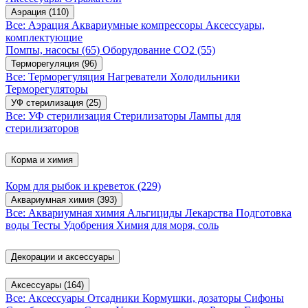
Аэрация
(110)
Все: Аэрация
Аквариумные компрессоры
Аксессуары,
комплектующие
Помпы, насосы
(65)
Оборудование CO2
(55)
Терморегуляция
(96)
Все: Терморегуляция
Нагреватели
Холодильники
Терморегуляторы
УФ стерилизация
(25)
Все: УФ стерилизация
Стерилизаторы
Лампы для
стерилизаторов
Корма и химия
Корм для рыбок и креветок
(229)
Аквариумная химия
(393)
Все: Аквариумная химия
Альгициды
Лекарства
Подготовка
воды
Тесты
Удобрения
Химия для моря, соль
Декорации и аксессуары
Аксессуары
(164)
Все: Аксессуары
Отсадники
Кормушки, дозаторы
Сифоны