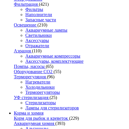
Фильтрация
(421)
Фильтры
Наполнители
Запасные части
Освещение
(210)
Аквариумные лампы
Светильники
Аксессуары
Отражатели
Аэрация
(110)
Аквариумные компрессоры
Аксессуары, комплектующие
Помпы, насосы
(65)
Оборудование CO2
(55)
Терморегуляция
(96)
Нагреватели
Холодильники
Терморегуляторы
УФ стерилизация
(25)
Стерилизаторы
Лампы для стерилизаторов
Корма и химия
Корм для рыбок и креветок
(229)
Аквариумная химия
(393)
Альгициды