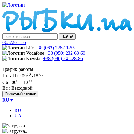
Найти!
0637261155
+38 (063) 726-11-55
+38 (050) 232-63-60
+38 (096) 241-28-86
График работы
00
00
Пн - Пт : 09
-
18
00
00
Сб
: 09
-
12
Вс
: Выходной
Обратный звонок
RU
▾
RU
UA