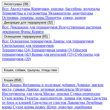
Аксессуары
(39)
Все: Аксессуары
Кормушки, поилки, бассейны, водопады
Термометры и гигрометры
Увлажнители, инкубаторы
Островки, пещеры, норы
Пинцеты, совки, разное
Декорации для террариумов
(32)
Все: Декорации для террариумов
Искусственные растения,
декорации
Фоны
Коряги
Освещение террариумов
(65)
Все: Освещение террариумов
Лампы для террариумов
Светильники для террариумов
Террариумы
(24)
Террариумная химия
(3)
Обогрев
террариумов
(42)
Корма для рептилий
(55)
Субстраты для
террариумов
(20)
Кошки, собаки, грызуны, птицы
new
Кошки
(858)
Все: Кошки
Витамины и полезные добавки
Домики, мягкие
места, гамаки
Дряпки, игровые комплексы
Игрушки
Инструменты для ухода
Миски, поилки
Сумки-переноски
Сухие корма
Туалеты, наполнители, химия для дома
Средства
от блох и клещей
Средства от глистов
Лакомства
Лечебные
корма
Сухие корма развес
Шлеи, поводки, ошейники