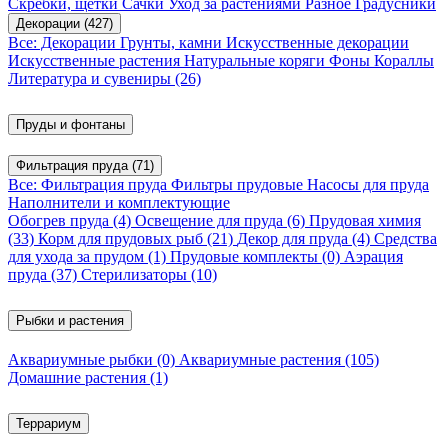
Скребки, щетки
Сачки
Уход за растениями
Разное
Градусники
Декорации
(427)
Все: Декорации
Грунты, камни
Искусственные декорации
Искусственные растения
Натуральные коряги
Фоны
Кораллы
Литература и сувениры
(26)
Пруды и фонтаны
Фильтрация пруда
(71)
Все: Фильтрация пруда
Фильтры прудовые
Насосы для пруда
Наполнители и комплектующие
Обогрев пруда
(4)
Освещение для пруда
(6)
Прудовая химия
(33)
Корм для прудовых рыб
(21)
Декор для пруда
(4)
Средства
для ухода за прудом
(1)
Прудовые комплекты
(0)
Аэрация
пруда
(37)
Стерилизаторы
(10)
Рыбки и растения
Аквариумные рыбки
(0)
Аквариумные растения
(105)
Домашние растения
(1)
Террариум