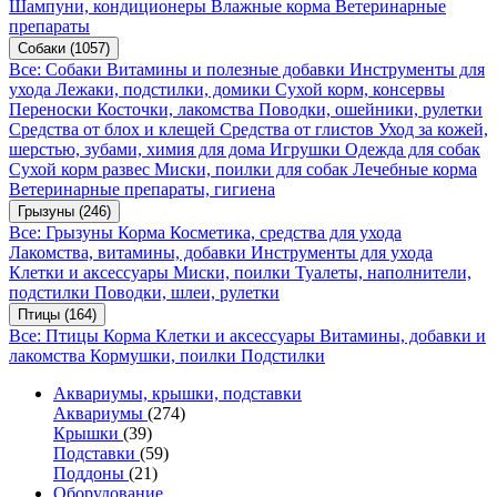
Шампуни, кондиционеры
Влажные корма
Ветеринарные
препараты
Собаки
(1057)
Все: Собаки
Витамины и полезные добавки
Инструменты для
ухода
Лежаки, подстилки, домики
Сухой корм, консервы
Переноски
Косточки, лакомства
Поводки, ошейники, рулетки
Средства от блох и клещей
Средства от глистов
Уход за кожей,
шерстью, зубами, химия для дома
Игрушки
Одежда для собак
Сухой корм развес
Миски, поилки для собак
Лечебные корма
Ветеринарные препараты, гигиена
Грызуны
(246)
Все: Грызуны
Корма
Косметика, средства для ухода
Лакомства, витамины, добавки
Инструменты для ухода
Клетки и аксессуары
Миски, поилки
Туалеты, наполнители,
подстилки
Поводки, шлеи, рулетки
Птицы
(164)
Все: Птицы
Корма
Клетки и аксессуары
Витамины, добавки и
лакомства
Кормушки, поилки
Подстилки
Аквариумы, крышки, подставки
Аквариумы
(274)
Крышки
(39)
Подставки
(59)
Поддоны
(21)
Оборудование