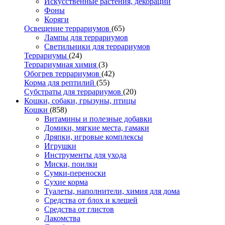
Искусственные растения, декорации
Фоны
Коряги
Освещение террариумов
(65)
Лампы для террариумов
Светильники для террариумов
Террариумы
(24)
Террариумная химия
(3)
Обогрев террариумов
(42)
Корма для рептилий
(55)
Субстраты для террариумов
(20)
Кошки, собаки, грызуны, птицы
Кошки
(858)
Витамины и полезные добавки
Домики, мягкие места, гамаки
Дряпки, игровые комплексы
Игрушки
Инструменты для ухода
Миски, поилки
Сумки-переноски
Сухие корма
Туалеты, наполнители, химия для дома
Средства от блох и клещей
Средства от глистов
Лакомства