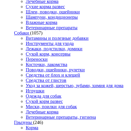
Лечебные корма
Сухие корма развес
Шлеи, поводки, ошейники
Шампуни, кондиционеры
Влажные корма
Ветеринарные препараты
Собаки
(1057)
Витамины и полезные добавки
Инструменты для ухода
Лежаки, подстилки, домики
Сухой корм, консервы
Переноски
Косточки, лакомства
Поводки, ошейники, рулетки
Средства от блох и клещей
Средства от глистов
Уход за кожей, шерстью, зубами, химия для дома
Игрушки
Одежда для собак
Сухой корм развес
Миски, поилки для собак
Лечебные корма
Ветеринарные препараты, гигиена
Грызуны
(246)
Корма