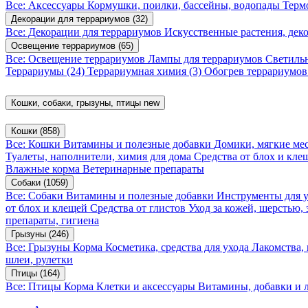
Все: Аксессуары
Кормушки, поилки, бассейны, водопады
Терм
Декорации для террариумов
(32)
Все: Декорации для террариумов
Искусственные растения, де
Освещение террариумов
(65)
Все: Освещение террариумов
Лампы для террариумов
Светиль
Террариумы
(24)
Террариумная химия
(3)
Обогрев террариумо
Кошки, собаки, грызуны, птицы
new
Кошки
(858)
Все: Кошки
Витамины и полезные добавки
Домики, мягкие мес
Туалеты, наполнители, химия для дома
Средства от блох и кл
Влажные корма
Ветеринарные препараты
Собаки
(1059)
Все: Собаки
Витамины и полезные добавки
Инструменты для 
от блох и клещей
Средства от глистов
Уход за кожей, шерстью,
препараты, гигиена
Грызуны
(246)
Все: Грызуны
Корма
Косметика, средства для ухода
Лакомства,
шлеи, рулетки
Птицы
(164)
Все: Птицы
Корма
Клетки и аксессуары
Витамины, добавки и 