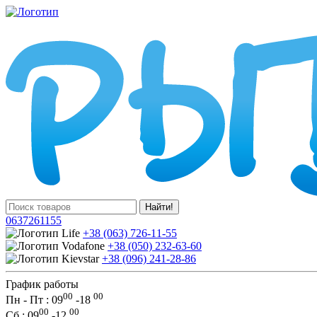
Найти!
0637261155
+38 (063) 726-11-55
+38 (050) 232-63-60
+38 (096) 241-28-86
График работы
00
00
Пн - Пт : 09
-
18
00
00
Сб
: 09
-
12