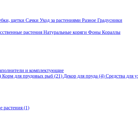
ебки, щетки
Сачки
Уход за растениями
Разное
Градусники
сственные растения
Натуральные коряги
Фоны
Кораллы
аполнители и комплектующие
)
Корм для прудовых рыб
(21)
Декор для пруда
(4)
Средства для у
е растения
(1)