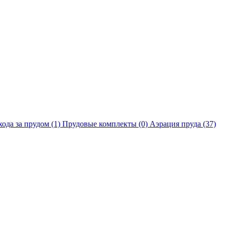
хода за прудом
(1)
Прудовые комплекты
(0)
Аэрация пруда
(37)