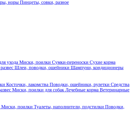
еры, норы
Пинцеты, совки, разное
для ухода
Миски, поилки
Сумки-переноски
Сухие корма
 развес
Шлеи, поводки, ошейники
Шампуни, кондиционеры
ски
Косточки, лакомства
Поводки, ошейники, рулетки
Средства
развес
Миски, поилки для собак
Лечебные корма
Ветеринарные
ы
Миски, поилки
Туалеты, наполнители, подстилки
Поводки,