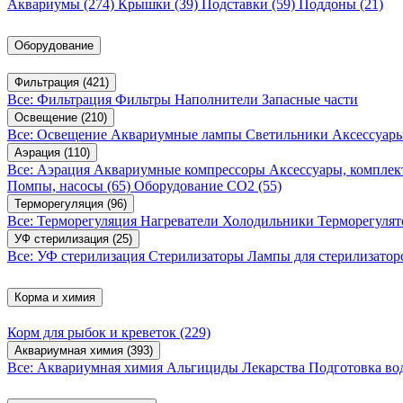
Аквариумы
(274)
Крышки
(39)
Подставки
(59)
Поддоны
(21)
Оборудование
Фильтрация
(421)
Все: Фильтрация
Фильтры
Наполнители
Запасные части
Освещение
(210)
Все: Освещение
Аквариумные лампы
Светильники
Аксессуар
Аэрация
(110)
Все: Аэрация
Аквариумные компрессоры
Аксессуары, компле
Помпы, насосы
(65)
Оборудование CO2
(55)
Терморегуляция
(96)
Все: Терморегуляция
Нагреватели
Холодильники
Терморегуля
УФ стерилизация
(25)
Все: УФ стерилизация
Стерилизаторы
Лампы для стерилизатор
Корма и химия
Корм для рыбок и креветок
(229)
Аквариумная химия
(393)
Все: Аквариумная химия
Альгициды
Лекарства
Подготовка в