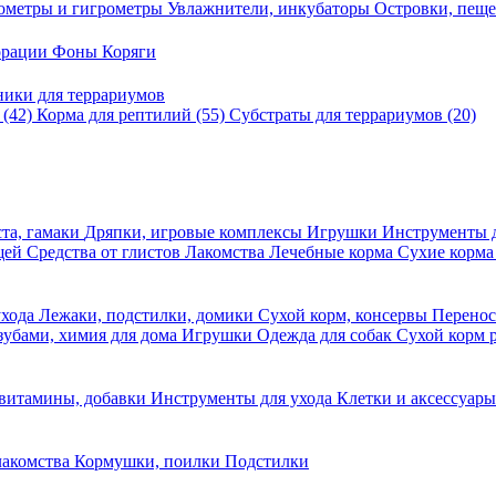
ометры и гигрометры
Увлажнители, инкубаторы
Островки, пещ
корации
Фоны
Коряги
ники для террариумов
в
(42)
Корма для рептилий
(55)
Субстраты для террариумов
(20)
та, гамаки
Дряпки, игровые комплексы
Игрушки
Инструменты 
ещей
Средства от глистов
Лакомства
Лечебные корма
Сухие корма
ухода
Лежаки, подстилки, домики
Сухой корм, консервы
Перено
 зубами, химия для дома
Игрушки
Одежда для собак
Сухой корм 
 витамины, добавки
Инструменты для ухода
Клетки и аксессуар
лакомства
Кормушки, поилки
Подстилки