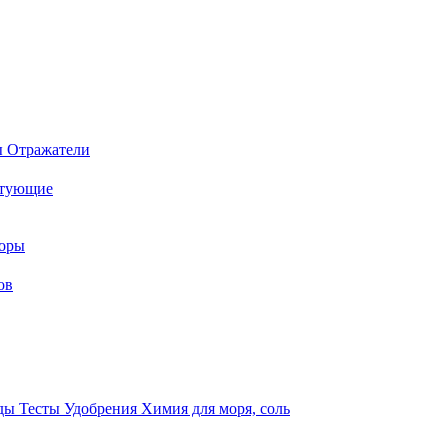
ы
Отражатели
ктующие
торы
ов
оды
Тесты
Удобрения
Химия для моря, соль