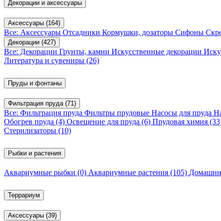
Декорации и аксессуары
Аксессуары
(164)
Все: Аксессуары
Отсадники
Кормушки, дозаторы
Сифоны
Скр
Декорации
(427)
Все: Декорации
Грунты, камни
Искусственные декорации
Иску
Литература и сувениры
(26)
Пруды и фонтаны
Фильтрация пруда
(71)
Все: Фильтрация пруда
Фильтры прудовые
Насосы для пруда
Н
Обогрев пруда
(4)
Освещение для пруда
(6)
Прудовая химия
(33
Стерилизаторы
(10)
Рыбки и растения
Аквариумные рыбки
(0)
Аквариумные растения
(105)
Домашни
Террариум
Аксессуары
(39)