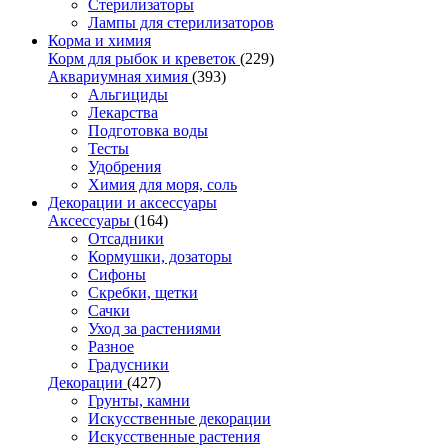
Стерилизаторы
Лампы для стерилизаторов
Корма и химия
Корм для рыбок и креветок
(229)
Аквариумная химия
(393)
Альгициды
Лекарства
Подготовка воды
Тесты
Удобрения
Химия для моря, соль
Декорации и аксессуары
Аксессуары
(164)
Отсадники
Кормушки, дозаторы
Сифоны
Скребки, щетки
Сачки
Уход за растениями
Разное
Градусники
Декорации
(427)
Грунты, камни
Искусственные декорации
Искусственные растения