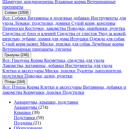
Шампуни, кондиционеры
Влажные корма
Ветеринарные
препараты
Собаки
(1059)
Все: Собаки
Витамины и полезные добавки
Инструменты для
ухода
Лежаки, подстилки, домики
Сухой корм, консервы
Переноски
Косточки, лакомства
Поводки, ошейники, рулетки
Средства от блох и клещей
Средства от глистов
Уход за кожей,
шерстью, зубами, химия для дома
Игрушки
Одежда для собак
Сухой корм развес
Миски, поилки для собак
Лечебные корма
Ветеринарные препараты, гигиена
Грызуны
(246)
Все: Грызуны
Корма
Косметика, средства для ухода
Лакомства, витамины, добавки
Инструменты для ухода
Клетки и аксессуары
Миски, поилки
Туалеты, наполнители,
подстилки
Поводки, шлеи, рулетки
Птицы
(164)
Все: Птицы
Корма
Клетки и аксессуары
Витамины, добавки и
лакомства
Кормушки, поилки
Подстилки
Аквариумы, крышки, подставки
Аквариумы
(274)
Крышки
(39)
Подставки
(59)
Поддоны
(21)
Оборудование