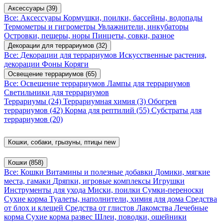
Аксессуары
(39)
Все: Аксессуары
Кормушки, поилки, бассейны, водопады
Термометры и гигрометры
Увлажнители, инкубаторы
Островки, пещеры, норы
Пинцеты, совки, разное
Декорации для террариумов
(32)
Все: Декорации для террариумов
Искусственные растения,
декорации
Фоны
Коряги
Освещение террариумов
(65)
Все: Освещение террариумов
Лампы для террариумов
Светильники для террариумов
Террариумы
(24)
Террариумная химия
(3)
Обогрев
террариумов
(42)
Корма для рептилий
(55)
Субстраты для
террариумов
(20)
Кошки, собаки, грызуны, птицы
new
Кошки
(858)
Все: Кошки
Витамины и полезные добавки
Домики, мягкие
места, гамаки
Дряпки, игровые комплексы
Игрушки
Инструменты для ухода
Миски, поилки
Сумки-переноски
Сухие корма
Туалеты, наполнители, химия для дома
Средства
от блох и клещей
Средства от глистов
Лакомства
Лечебные
корма
Сухие корма развес
Шлеи, поводки, ошейники