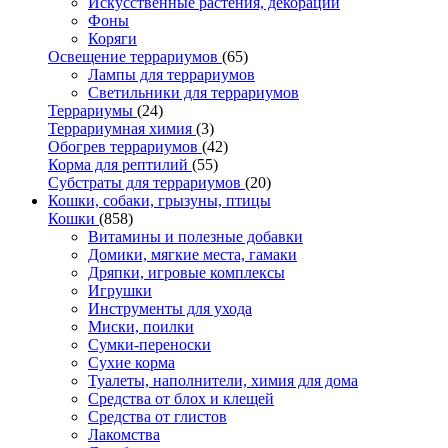
Искусственные растения, декорации
Фоны
Коряги
Освещение террариумов
(65)
Лампы для террариумов
Светильники для террариумов
Террариумы
(24)
Террариумная химия
(3)
Обогрев террариумов
(42)
Корма для рептилий
(55)
Субстраты для террариумов
(20)
Кошки, собаки, грызуны, птицы
Кошки
(858)
Витамины и полезные добавки
Домики, мягкие места, гамаки
Дряпки, игровые комплексы
Игрушки
Инструменты для ухода
Миски, поилки
Сумки-переноски
Сухие корма
Туалеты, наполнители, химия для дома
Средства от блох и клещей
Средства от глистов
Лакомства