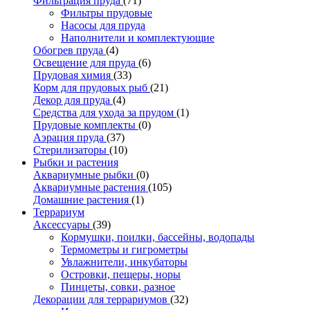
Фильтрация пруда
(71)
Фильтры прудовые
Насосы для пруда
Наполнители и комплектующие
Обогрев пруда
(4)
Освещение для пруда
(6)
Прудовая химия
(33)
Корм для прудовых рыб
(21)
Декор для пруда
(4)
Средства для ухода за прудом
(1)
Прудовые комплекты
(0)
Аэрация пруда
(37)
Стерилизаторы
(10)
Рыбки и растения
Аквариумные рыбки
(0)
Аквариумные растения
(105)
Домашние растения
(1)
Террариум
Аксессуары
(39)
Кормушки, поилки, бассейны, водопады
Термометры и гигрометры
Увлажнители, инкубаторы
Островки, пещеры, норы
Пинцеты, совки, разное
Декорации для террариумов
(32)