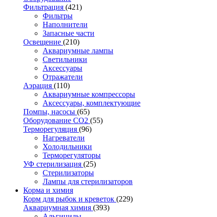
Фильтрация
(421)
Фильтры
Наполнители
Запасные части
Освещение
(210)
Аквариумные лампы
Светильники
Аксессуары
Отражатели
Аэрация
(110)
Аквариумные компрессоры
Аксессуары, комплектующие
Помпы, насосы
(65)
Оборудование CO2
(55)
Терморегуляция
(96)
Нагреватели
Холодильники
Терморегуляторы
УФ стерилизация
(25)
Стерилизаторы
Лампы для стерилизаторов
Корма и химия
Корм для рыбок и креветок
(229)
Аквариумная химия
(393)
Альгициды