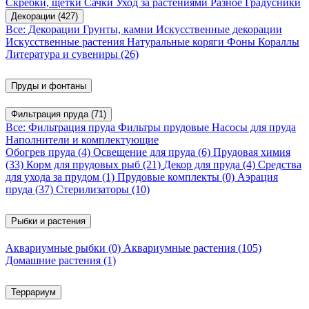
Скребки, щетки
Сачки
Уход за растениями
Разное
Градусники
Декорации
(427)
Все: Декорации
Грунты, камни
Искусственные декорации
Искусственные растения
Натуральные коряги
Фоны
Кораллы
Литература и сувениры
(26)
Пруды и фонтаны
Фильтрация пруда
(71)
Все: Фильтрация пруда
Фильтры прудовые
Насосы для пруда
Наполнители и комплектующие
Обогрев пруда
(4)
Освещение для пруда
(6)
Прудовая химия
(33)
Корм для прудовых рыб
(21)
Декор для пруда
(4)
Средства
для ухода за прудом
(1)
Прудовые комплекты
(0)
Аэрация
пруда
(37)
Стерилизаторы
(10)
Рыбки и растения
Аквариумные рыбки
(0)
Аквариумные растения
(105)
Домашние растения
(1)
Террариум