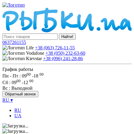
Найти!
0637261155
+38 (063) 726-11-55
+38 (050) 232-63-60
+38 (096) 241-28-86
График работы
00
00
Пн - Пт : 09
-
18
00
00
Сб
: 09
-
12
Вс
: Выходной
Обратный звонок
RU
▾
RU
UA