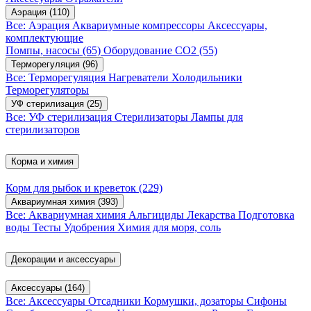
Аэрация
(110)
Все: Аэрация
Аквариумные компрессоры
Аксессуары,
комплектующие
Помпы, насосы
(65)
Оборудование CO2
(55)
Терморегуляция
(96)
Все: Терморегуляция
Нагреватели
Холодильники
Терморегуляторы
УФ стерилизация
(25)
Все: УФ стерилизация
Стерилизаторы
Лампы для
стерилизаторов
Корма и химия
Корм для рыбок и креветок
(229)
Аквариумная химия
(393)
Все: Аквариумная химия
Альгициды
Лекарства
Подготовка
воды
Тесты
Удобрения
Химия для моря, соль
Декорации и аксессуары
Аксессуары
(164)
Все: Аксессуары
Отсадники
Кормушки, дозаторы
Сифоны