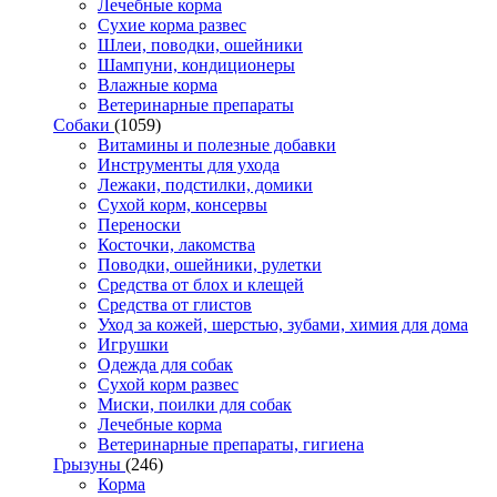
Лечебные корма
Сухие корма развес
Шлеи, поводки, ошейники
Шампуни, кондиционеры
Влажные корма
Ветеринарные препараты
Собаки
(1059)
Витамины и полезные добавки
Инструменты для ухода
Лежаки, подстилки, домики
Сухой корм, консервы
Переноски
Косточки, лакомства
Поводки, ошейники, рулетки
Средства от блох и клещей
Средства от глистов
Уход за кожей, шерстью, зубами, химия для дома
Игрушки
Одежда для собак
Сухой корм развес
Миски, поилки для собак
Лечебные корма
Ветеринарные препараты, гигиена
Грызуны
(246)
Корма