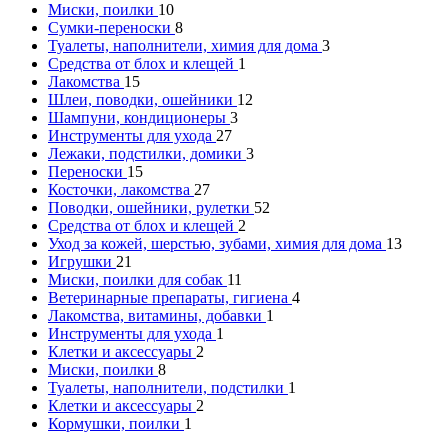
Миски, поилки
10
Сумки-переноски
8
Туалеты, наполнители, химия для дома
3
Средства от блох и клещей
1
Лакомства
15
Шлеи, поводки, ошейники
12
Шампуни, кондиционеры
3
Инструменты для ухода
27
Лежаки, подстилки, домики
3
Переноски
15
Косточки, лакомства
27
Поводки, ошейники, рулетки
52
Средства от блох и клещей
2
Уход за кожей, шерстью, зубами, химия для дома
13
Игрушки
21
Миски, поилки для собак
11
Ветеринарные препараты, гигиена
4
Лакомства, витамины, добавки
1
Инструменты для ухода
1
Клетки и аксессуары
2
Миски, поилки
8
Туалеты, наполнители, подстилки
1
Клетки и аксессуары
2
Кормушки, поилки
1