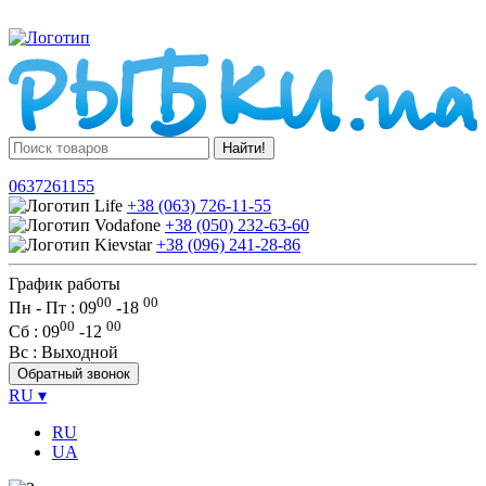
Найти!
0637261155
+38 (063) 726-11-55
+38 (050) 232-63-60
+38 (096) 241-28-86
График работы
00
00
Пн - Пт : 09
-
18
00
00
Сб
: 09
-
12
Вс
: Выходной
Обратный звонок
RU
▾
RU
UA