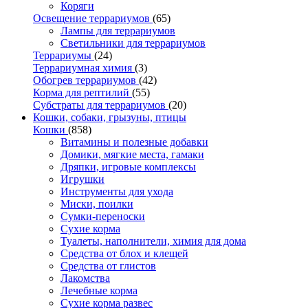
Коряги
Освещение террариумов
(65)
Лампы для террариумов
Светильники для террариумов
Террариумы
(24)
Террариумная химия
(3)
Обогрев террариумов
(42)
Корма для рептилий
(55)
Субстраты для террариумов
(20)
Кошки, собаки, грызуны, птицы
Кошки
(858)
Витамины и полезные добавки
Домики, мягкие места, гамаки
Дряпки, игровые комплексы
Игрушки
Инструменты для ухода
Миски, поилки
Сумки-переноски
Сухие корма
Туалеты, наполнители, химия для дома
Средства от блох и клещей
Средства от глистов
Лакомства
Лечебные корма
Сухие корма развес