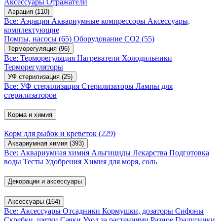
Аксессуары
Отражатели
Аэрация
(110)
Все: Аэрация
Аквариумные компрессоры
Аксессуары,
комплектующие
Помпы, насосы
(65)
Оборудование CO2
(55)
Терморегуляция
(96)
Все: Терморегуляция
Нагреватели
Холодильники
Терморегуляторы
УФ стерилизация
(25)
Все: УФ стерилизация
Стерилизаторы
Лампы для
стерилизаторов
Корма и химия
Корм для рыбок и креветок
(229)
Аквариумная химия
(393)
Все: Аквариумная химия
Альгициды
Лекарства
Подготовка
воды
Тесты
Удобрения
Химия для моря, соль
Декорации и аксессуары
Аксессуары
(164)
Все: Аксессуары
Отсадники
Кормушки, дозаторы
Сифоны
Скребки, щетки
Сачки
Уход за растениями
Разное
Градусники