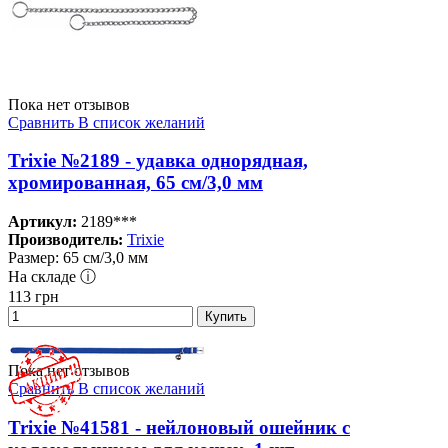
Пока нет отзывов
Сравнить
В список желаний
Trixie №2189 - удавка однорядная,
хромированная, 65 см/3,0 мм
Артикул:
2189***
Производитель:
Trixie
Размер: 65 см/3,0 мм
На складе ⓘ
113
грн
Купить
Пока нет отзывов
Сравнить
В список желаний
Trixie №41581 - нейлоновый ошейник с