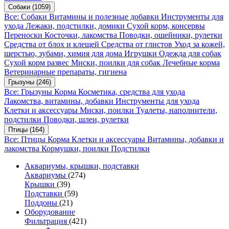
Собаки
(1059)
Все: Собаки
Витамины и полезные добавки
Инструменты для
ухода
Лежаки, подстилки, домики
Сухой корм, консервы
Переноски
Косточки, лакомства
Поводки, ошейники, рулетки
Средства от блох и клещей
Средства от глистов
Уход за кожей,
шерстью, зубами, химия для дома
Игрушки
Одежда для собак
Сухой корм развес
Миски, поилки для собак
Лечебные корма
Ветеринарные препараты, гигиена
Грызуны
(246)
Все: Грызуны
Корма
Косметика, средства для ухода
Лакомства, витамины, добавки
Инструменты для ухода
Клетки и аксессуары
Миски, поилки
Туалеты, наполнители,
подстилки
Поводки, шлеи, рулетки
Птицы
(164)
Все: Птицы
Корма
Клетки и аксессуары
Витамины, добавки и
лакомства
Кормушки, поилки
Подстилки
Аквариумы, крышки, подставки
Аквариумы
(274)
Крышки
(39)
Подставки
(59)
Поддоны
(21)
Оборудование
Фильтрация
(421)