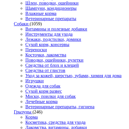
Шлеи, поводки, ошейники
Шампуни, кондиционеры
Влажные корма
Ветеринарные препараты
Собаки
(1059)
Витамины и полезные добавки
Инструменты для ухода
Лежаки, подстилки, домики
Сухой корм, консервы
Переноски
Косточки, лакомства
Поводки, ошейники, рулетки
Средства от блох и клещей
Средства от глистов
Уход за кожей, шерстью, зубами, химия для дома
Игрушки
Одежда для собак
Сухой корм развес
Миски, поилки для собак
Лечебные корма
Ветеринарные препараты, гигиена
Грызуны
(246)
Корма
Косметика, средства для ухода
Лакомства, витамины, добавки