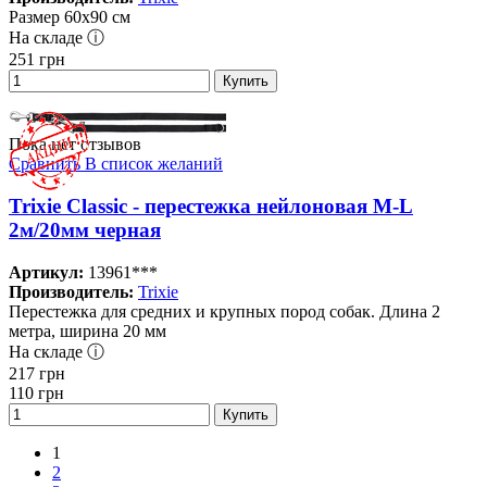
Размер 60х90 см
На складе ⓘ
251
грн
Купить
Пока нет отзывов
Сравнить
В список желаний
Trixie Classic - перестежка нейлоновая M-L
2м/20мм черная
Артикул:
13961***
Производитель:
Trixie
Перестежка для средних и крупных пород собак. Длина 2
метра, ширина 20 мм
На складе ⓘ
217
грн
110
грн
Купить
1
2