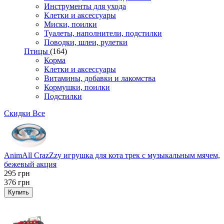
Инструменты для ухода
Клетки и аксессуары
Миски, поилки
Туалеты, наполнители, подстилки
Поводки, шлеи, рулетки
Птицы
(164)
Корма
Клетки и аксессуары
Витамины, добавки и лакомства
Кормушки, поилки
Подстилки
Скидки
Все
AnimAll CrazZzy игрушка для кота трек с музыкальным мячем,
бежевый акция
295
грн
376
грн
Купить