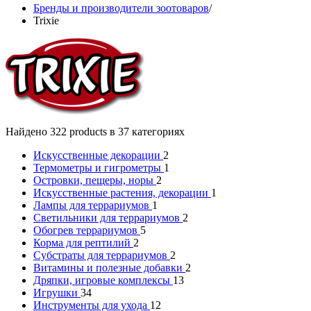
Бренды и производители зоотоваров
/
Trixie
Найдено 322 products в 37 категориях
Искусственные декорации
2
Термометры и гигрометры
1
Островки, пещеры, норы
2
Искусственные растения, декорации
1
Лампы для террариумов
1
Светильники для террариумов
2
Обогрев террариумов
5
Корма для рептилий
2
Субстраты для террариумов
2
Витамины и полезные добавки
2
Дряпки, игровые комплексы
13
Игрушки
34
Инструменты для ухода
12