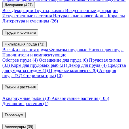
Декорации
(427)
Все: Декорации
Грунты, камни
Искусственные декорации
Искусственные растения
Натуральные коряги
Фоны
Кораллы
Литература и сувениры
(26)
Пруды и фонтаны
Фильтрация пруда
(71)
Все: Фильтрация пруда
Фильтры прудовые
Насосы для пруда
Наполнители и комплектующие
Обогрев пруда
(4)
Освещение для пруда
(6)
Прудовая химия
(33)
Корм для прудовых рыб
(21)
Декор для пруда
(4)
Средства
для ухода за прудом
(1)
Прудовые комплекты
(0)
Аэрация
пруда
(37)
Стерилизаторы
(10)
Рыбки и растения
Аквариумные рыбки
(0)
Аквариумные растения
(105)
Домашние растения
(1)
Террариум
Аксессуары
(39)