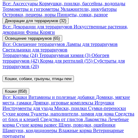
Все: Аксессуары
Кормушки, поилки, бассейны, водопады
Термометры и гигрометры
Увлажнители, инкубаторы
Островки, пещеры, норы
Пинцеты, совки, разное
Декорации для террариумов
(32)
Все: Декорации для террариумов
Искусственные растения,
декорации
Фоны
Коряги
Освещение террариумов
(65)
Все: Освещение террариумов
Лампы для террариумов
Светильники для террариумов
Террариумы
(24)
Террариумная химия
(3)
Обогрев
террариумов
(42)
Корма для рептилий
(55)
Субстраты для
террариумов
(20)
Кошки, собаки, грызуны, птицы
new
Кошки
(858)
Все: Кошки
Витамины и полезные добавки
Домики, мягкие
места, гамаки
Дряпки, игровые комплексы
Игрушки
Инструменты для ухода
Миски, поилки
Сумки-переноски
Сухие корма
Туалеты, наполнители, химия для дома
Средства
от блох и клещей
Средства от глистов
Лакомства
Лечебные
корма
Сухие корма развес
Шлеи, поводки, ошейники
Шампуни, кондиционеры
Влажные корма
Ветеринарные
препараты