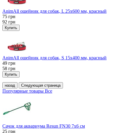
AnimAll ошейник для собак, L 25x600 мм, красный
75
грн
92
грн
Купить
AnimAll ошейник для собак, S 15х400 мм, красный
49
грн
58
грн
Купить
назад
Следующая страница
Популярные товары
Все
Сачок для аквариума Resun FN30 7х6 см
25
грн