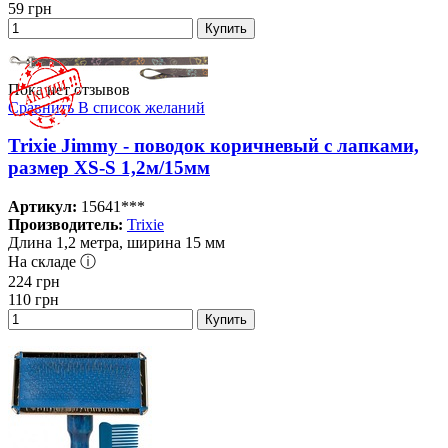
59
грн
Купить
Пока нет отзывов
Сравнить
В список желаний
Trixie Jimmy - поводок коричневый с лапками,
размер XS-S 1,2м/15мм
Артикул:
15641***
Производитель:
Trixie
Длина 1,2 метра, ширина 15 мм
На складе ⓘ
224
грн
110
грн
Купить