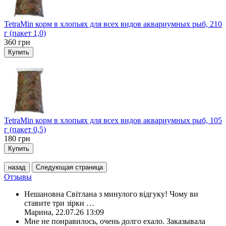
TetraMin корм в хлопьях для всех видов аквариумных рыб, 210
г (пакет 1,0)
360
грн
Купить
TetraMin корм в хлопьях для всех видов аквариумных рыб, 105
г (пакет 0,5)
180
грн
Купить
назад
Следующая страница
Отзывы
Нешановна Світлана з минулого відгуку! Чому ви
ставите три зірки
…
Марина
,
22.07.26 13:09
Мне не понравилось, очень долго ехало. Заказывала