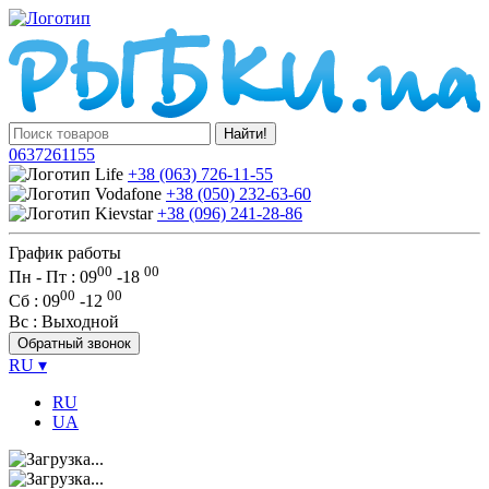
Найти!
0637261155
+38 (063) 726-11-55
+38 (050) 232-63-60
+38 (096) 241-28-86
График работы
00
00
Пн - Пт : 09
-
18
00
00
Сб
: 09
-
12
Вс
: Выходной
Обратный звонок
RU
▾
RU
UA