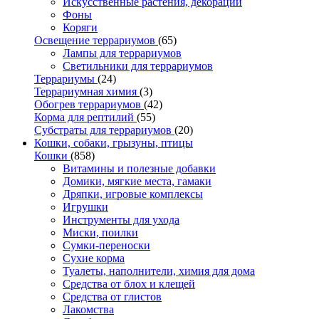
Искусственные растения, декорации
Фоны
Коряги
Освещение террариумов
(65)
Лампы для террариумов
Светильники для террариумов
Террариумы
(24)
Террариумная химия
(3)
Обогрев террариумов
(42)
Корма для рептилий
(55)
Субстраты для террариумов
(20)
Кошки, собаки, грызуны, птицы
Кошки
(858)
Витамины и полезные добавки
Домики, мягкие места, гамаки
Дряпки, игровые комплексы
Игрушки
Инструменты для ухода
Миски, поилки
Сумки-переноски
Сухие корма
Туалеты, наполнители, химия для дома
Средства от блох и клещей
Средства от глистов
Лакомства