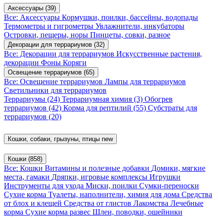
Аксессуары
(39)
Все: Аксессуары
Кормушки, поилки, бассейны, водопады
Термометры и гигрометры
Увлажнители, инкубаторы
Островки, пещеры, норы
Пинцеты, совки, разное
Декорации для террариумов
(32)
Все: Декорации для террариумов
Искусственные растения,
декорации
Фоны
Коряги
Освещение террариумов
(65)
Все: Освещение террариумов
Лампы для террариумов
Светильники для террариумов
Террариумы
(24)
Террариумная химия
(3)
Обогрев
террариумов
(42)
Корма для рептилий
(55)
Субстраты для
террариумов
(20)
Кошки, собаки, грызуны, птицы
new
Кошки
(858)
Все: Кошки
Витамины и полезные добавки
Домики, мягкие
места, гамаки
Дряпки, игровые комплексы
Игрушки
Инструменты для ухода
Миски, поилки
Сумки-переноски
Сухие корма
Туалеты, наполнители, химия для дома
Средства
от блох и клещей
Средства от глистов
Лакомства
Лечебные
корма
Сухие корма развес
Шлеи, поводки, ошейники