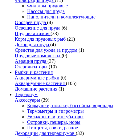
Фильтрация пруда
(71)
Фильтры прудовые
Насосы для пруда
Наполнители и комплектующие
Обогрев пруда
(4)
Освещение для пруда
(6)
Прудовая химия
(33)
Корм для прудовых рыб
(21)
Декор для пруда
(4)
Средства для ухода за прудом
(1)
Прудовые комплекты
(0)
Аэрация пруда
(37)
Стерилизаторы
(10)
Рыбки и растения
Аквариумные рыбки
(0)
Аквариумные растения
(105)
Домашние растения
(1)
Террариум
Аксессуары
(39)
Кормушки, поилки, бассейны, водопады
Термометры и гигрометры
Увлажнители, инкубаторы
Островки, пещеры, норы
Пинцеты, совки, разное
Декорации для террариумов
(32)