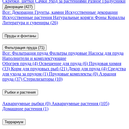
Скребки, щетки
Сачки
Уход за растениями
Разное
Градусники
Декорации
(427)
Все: Декорации
Грунты, камни
Искусственные декорации
Искусственные растения
Натуральные коряги
Фоны
Кораллы
Литература и сувениры
(26)
Пруды и фонтаны
Фильтрация пруда
(71)
Все: Фильтрация пруда
Фильтры прудовые
Насосы для пруда
Наполнители и комплектующие
Обогрев пруда
(4)
Освещение для пруда
(6)
Прудовая химия
(33)
Корм для прудовых рыб
(21)
Декор для пруда
(4)
Средства
для ухода за прудом
(1)
Прудовые комплекты
(0)
Аэрация
пруда
(37)
Стерилизаторы
(10)
Рыбки и растения
Аквариумные рыбки
(0)
Аквариумные растения
(105)
Домашние растения
(1)
Террариум