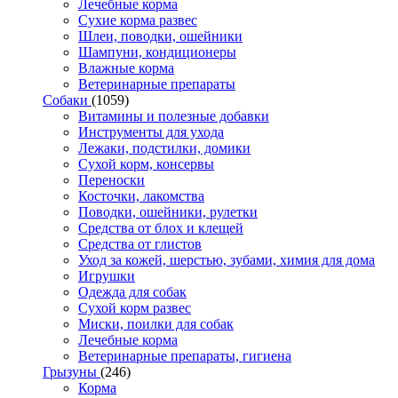
Лечебные корма
Сухие корма развес
Шлеи, поводки, ошейники
Шампуни, кондиционеры
Влажные корма
Ветеринарные препараты
Собаки
(1059)
Витамины и полезные добавки
Инструменты для ухода
Лежаки, подстилки, домики
Сухой корм, консервы
Переноски
Косточки, лакомства
Поводки, ошейники, рулетки
Средства от блох и клещей
Средства от глистов
Уход за кожей, шерстью, зубами, химия для дома
Игрушки
Одежда для собак
Сухой корм развес
Миски, поилки для собак
Лечебные корма
Ветеринарные препараты, гигиена
Грызуны
(246)
Корма