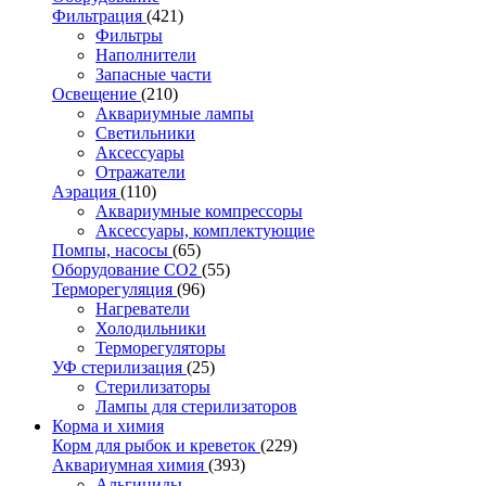
Фильтрация
(421)
Фильтры
Наполнители
Запасные части
Освещение
(210)
Аквариумные лампы
Светильники
Аксессуары
Отражатели
Аэрация
(110)
Аквариумные компрессоры
Аксессуары, комплектующие
Помпы, насосы
(65)
Оборудование CO2
(55)
Терморегуляция
(96)
Нагреватели
Холодильники
Терморегуляторы
УФ стерилизация
(25)
Стерилизаторы
Лампы для стерилизаторов
Корма и химия
Корм для рыбок и креветок
(229)
Аквариумная химия
(393)
Альгициды