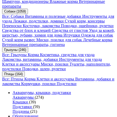
Шампуни, кондиционеры
Влажные корма
Ветеринарные
препараты
Собаки
(1059)
Все: Собаки
Витамины и полезные добавки
Инструменты для
ухода
Лежаки, подстилки, домики
Сухой корм, консервы
Переноски
Косточки, лакомства
Поводки, ошейники, рулетки
Средства от блох и клещей
Средства от глистов
Уход за кожей,
шерстью, зубами, химия для дома
Игрушки
Одежда для собак
Сухой корм развес
Миски, поилки для собак
Лечебные корма
Ветеринарные препараты, гигиена
Грызуны
(246)
Все: Грызуны
Корма
Косметика, средства для ухода
Лакомства, витамины, добавки
Инструменты для ухода
Клетки и аксессуары
Миски, поилки
Туалеты, наполнители,
подстилки
Поводки, шлеи, рулетки
Птицы
(164)
Все: Птицы
Корма
Клетки и аксессуары
Витамины, добавки и
лакомства
Кормушки, поилки
Подстилки
Аквариумы, крышки, подставки
Аквариумы
(274)
Крышки
(39)
Подставки
(59)
Поддоны
(21)
Оборудование