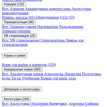
Аэрация
(110)
Все: Аэрация
Аквариумные компрессоры
Аксессуары,
комплектующие
Помпы, насосы
(65)
Оборудование CO2
(55)
Терморегуляция
(96)
Все: Терморегуляция
Нагреватели
Холодильники
Терморегуляторы
УФ стерилизация
(25)
Все: УФ стерилизация
Стерилизаторы
Лампы для
стерилизаторов
Корма и химия
Корм для рыбок и креветок
(229)
Аквариумная химия
(393)
Все: Аквариумная химия
Альгициды
Лекарства
Подготовка
воды
Тесты
Удобрения
Химия для моря, соль
Декорации и аксессуары
Аксессуары
(164)
Все: Аксессуары
Отсадники
Кормушки, дозаторы
Сифоны