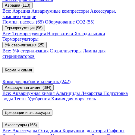
Аэрация
(113)
Все: Аэрация
Аквариумные компрессоры
Аксессуары,
комплектующие
Помпы, насосы
(65)
Оборудование CO2
(55)
Терморегуляция
(96)
Все: Терморегуляция
Нагреватели
Холодильники
Терморегуляторы
УФ стерилизация
(25)
Все: УФ стерилизация
Стерилизаторы
Лампы для
стерилизаторов
Корма и химия
Корм для рыбок и креветок
(242)
Аквариумная химия
(394)
Все: Аквариумная химия
Альгициды
Лекарства
Подготовка
воды
Тесты
Удобрения
Химия для моря, соль
Декорации и аксессуары
Аксессуары
(165)
Все: Аксессуары
Отсадники
Кормушки, дозаторы
Сифоны