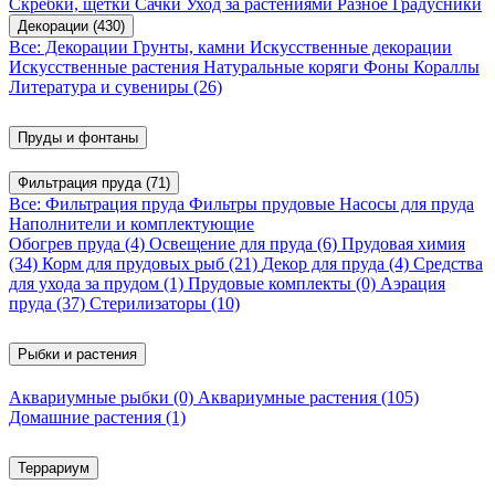
Скребки, щетки
Сачки
Уход за растениями
Разное
Градусники
Декорации
(430)
Все: Декорации
Грунты, камни
Искусственные декорации
Искусственные растения
Натуральные коряги
Фоны
Кораллы
Литература и сувениры
(26)
Пруды и фонтаны
Фильтрация пруда
(71)
Все: Фильтрация пруда
Фильтры прудовые
Насосы для пруда
Наполнители и комплектующие
Обогрев пруда
(4)
Освещение для пруда
(6)
Прудовая химия
(34)
Корм для прудовых рыб
(21)
Декор для пруда
(4)
Средства
для ухода за прудом
(1)
Прудовые комплекты
(0)
Аэрация
пруда
(37)
Стерилизаторы
(10)
Рыбки и растения
Аквариумные рыбки
(0)
Аквариумные растения
(105)
Домашние растения
(1)
Террариум