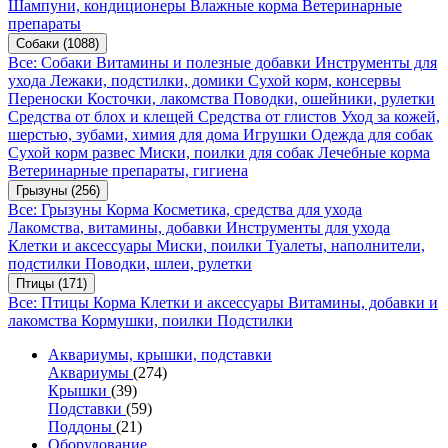
Шампуни, кондиционеры
Влажные корма
Ветеринарные
препараты
Собаки
(1088)
Все: Собаки
Витамины и полезные добавки
Инструменты для
ухода
Лежаки, подстилки, домики
Сухой корм, консервы
Переноски
Косточки, лакомства
Поводки, ошейники, рулетки
Средства от блох и клещей
Средства от глистов
Уход за кожей,
шерстью, зубами, химия для дома
Игрушки
Одежда для собак
Сухой корм развес
Миски, поилки для собак
Лечебные корма
Ветеринарные препараты, гигиена
Грызуны
(256)
Все: Грызуны
Корма
Косметика, средства для ухода
Лакомства, витамины, добавки
Инструменты для ухода
Клетки и аксессуары
Миски, поилки
Туалеты, наполнители,
подстилки
Поводки, шлеи, рулетки
Птицы
(171)
Все: Птицы
Корма
Клетки и аксессуары
Витамины, добавки и
лакомства
Кормушки, поилки
Подстилки
Аквариумы, крышки, подставки
Аквариумы
(274)
Крышки
(39)
Подставки
(59)
Поддоны
(21)
Оборудование