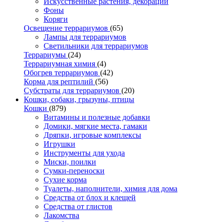
Искусственные растения, декорации
Фоны
Коряги
Освещение террариумов
(65)
Лампы для террариумов
Светильники для террариумов
Террариумы
(24)
Террариумная химия
(4)
Обогрев террариумов
(42)
Корма для рептилий
(56)
Субстраты для террариумов
(20)
Кошки, собаки, грызуны, птицы
Кошки
(879)
Витамины и полезные добавки
Домики, мягкие места, гамаки
Дряпки, игровые комплексы
Игрушки
Инструменты для ухода
Миски, поилки
Сумки-переноски
Сухие корма
Туалеты, наполнители, химия для дома
Средства от блох и клещей
Средства от глистов
Лакомства