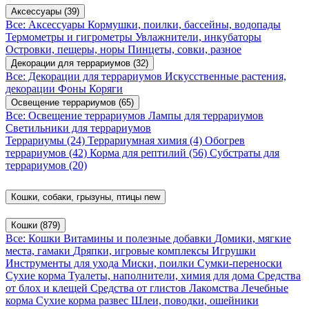
Аксессуары
(39)
Все: Аксессуары
Кормушки, поилки, бассейны, водопады
Термометры и гигрометры
Увлажнители, инкубаторы
Островки, пещеры, норы
Пинцеты, совки, разное
Декорации для террариумов
(32)
Все: Декорации для террариумов
Искусственные растения,
декорации
Фоны
Коряги
Освещение террариумов
(65)
Все: Освещение террариумов
Лампы для террариумов
Светильники для террариумов
Террариумы
(24)
Террариумная химия
(4)
Обогрев
террариумов
(42)
Корма для рептилий
(56)
Субстраты для
террариумов
(20)
Кошки, собаки, грызуны, птицы
new
Кошки
(879)
Все: Кошки
Витамины и полезные добавки
Домики, мягкие
места, гамаки
Дряпки, игровые комплексы
Игрушки
Инструменты для ухода
Миски, поилки
Сумки-переноски
Сухие корма
Туалеты, наполнители, химия для дома
Средства
от блох и клещей
Средства от глистов
Лакомства
Лечебные
корма
Сухие корма развес
Шлеи, поводки, ошейники