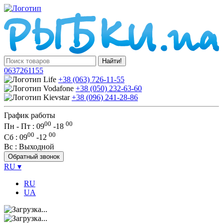
Найти!
0637261155
+38 (063) 726-11-55
+38 (050) 232-63-60
+38 (096) 241-28-86
График работы
00
00
Пн - Пт : 09
-
18
00
00
Сб
: 09
-
12
Вс
: Выходной
Обратный звонок
RU
▾
RU
UA