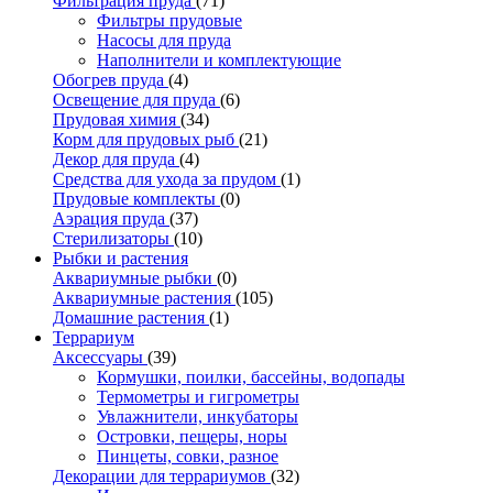
Фильтрация пруда
(71)
Фильтры прудовые
Насосы для пруда
Наполнители и комплектующие
Обогрев пруда
(4)
Освещение для пруда
(6)
Прудовая химия
(34)
Корм для прудовых рыб
(21)
Декор для пруда
(4)
Средства для ухода за прудом
(1)
Прудовые комплекты
(0)
Аэрация пруда
(37)
Стерилизаторы
(10)
Рыбки и растения
Аквариумные рыбки
(0)
Аквариумные растения
(105)
Домашние растения
(1)
Террариум
Аксессуары
(39)
Кормушки, поилки, бассейны, водопады
Термометры и гигрометры
Увлажнители, инкубаторы
Островки, пещеры, норы
Пинцеты, совки, разное
Декорации для террариумов
(32)