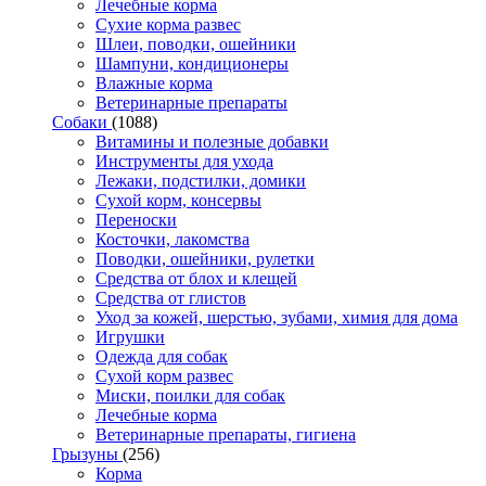
Лечебные корма
Сухие корма развес
Шлеи, поводки, ошейники
Шампуни, кондиционеры
Влажные корма
Ветеринарные препараты
Собаки
(1088)
Витамины и полезные добавки
Инструменты для ухода
Лежаки, подстилки, домики
Сухой корм, консервы
Переноски
Косточки, лакомства
Поводки, ошейники, рулетки
Средства от блох и клещей
Средства от глистов
Уход за кожей, шерстью, зубами, химия для дома
Игрушки
Одежда для собак
Сухой корм развес
Миски, поилки для собак
Лечебные корма
Ветеринарные препараты, гигиена
Грызуны
(256)
Корма