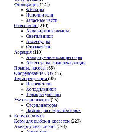
Фильтрация
(421)
Фильтры
Наполнители
Запасные части
Освещение
(210)
Аквариумные лампы
Светильники
Аксессуары
Отражатели
Аэрация
(110)
Аквариумные компрессоры
Аксессуары, комплектующие
Помпы, насосы
(65)
Оборудование CO2
(55)
Терморегуляция
(96)
Нагреватели
Холодильники
Терморегуляторы
УФ стерилизация
(25)
Стерилизаторы
Лампы для стерилизаторов
Корма и химия
Корм для рыбок и креветок
(229)
Аквариумная химия
(393)
Альгициды