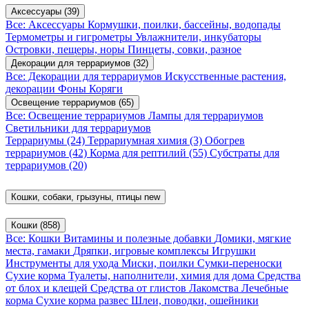
Аксессуары
(39)
Все: Аксессуары
Кормушки, поилки, бассейны, водопады
Термометры и гигрометры
Увлажнители, инкубаторы
Островки, пещеры, норы
Пинцеты, совки, разное
Декорации для террариумов
(32)
Все: Декорации для террариумов
Искусственные растения,
декорации
Фоны
Коряги
Освещение террариумов
(65)
Все: Освещение террариумов
Лампы для террариумов
Светильники для террариумов
Террариумы
(24)
Террариумная химия
(3)
Обогрев
террариумов
(42)
Корма для рептилий
(55)
Субстраты для
террариумов
(20)
Кошки, собаки, грызуны, птицы
new
Кошки
(858)
Все: Кошки
Витамины и полезные добавки
Домики, мягкие
места, гамаки
Дряпки, игровые комплексы
Игрушки
Инструменты для ухода
Миски, поилки
Сумки-переноски
Сухие корма
Туалеты, наполнители, химия для дома
Средства
от блох и клещей
Средства от глистов
Лакомства
Лечебные
корма
Сухие корма развес
Шлеи, поводки, ошейники