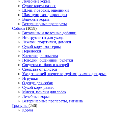
Лечебные корма
Сухие корма развес
Шлеи, поводки, ошейники
Шампуни, кондиционеры
Влажные корма
Ветеринарные препараты
Собаки
(1059)
Витамины и полезные добавки
Инструменты для ухода
Лежаки, подстилки, домики
Сухой корм, консервы
Переноски
Косточки, лакомства
Поводки, ошейники, рулетки
Средства от блох и клещей
Средства от глистов
Уход за кожей, шерстью, зубами, химия для дома
Игрушки
Одежда для собак
Сухой корм развес
Миски, поилки для собак
Лечебные корма
Ветеринарные препараты, гигиена
Грызуны
(246)
Корма