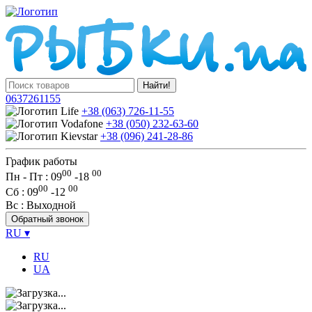
Найти!
0637261155
+38 (063) 726-11-55
+38 (050) 232-63-60
+38 (096) 241-28-86
График работы
00
00
Пн - Пт : 09
-
18
00
00
Сб
: 09
-
12
Вс
: Выходной
Обратный звонок
RU
▾
RU
UA