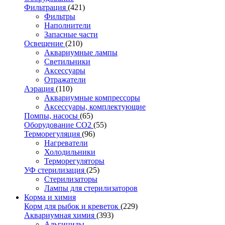
Фильтрация
(421)
Фильтры
Наполнители
Запасные части
Освещение
(210)
Аквариумные лампы
Светильники
Аксессуары
Отражатели
Аэрация
(110)
Аквариумные компрессоры
Аксессуары, комплектующие
Помпы, насосы
(65)
Оборудование CO2
(55)
Терморегуляция
(96)
Нагреватели
Холодильники
Терморегуляторы
УФ стерилизация
(25)
Стерилизаторы
Лампы для стерилизаторов
Корма и химия
Корм для рыбок и креветок
(229)
Аквариумная химия
(393)
Альгициды