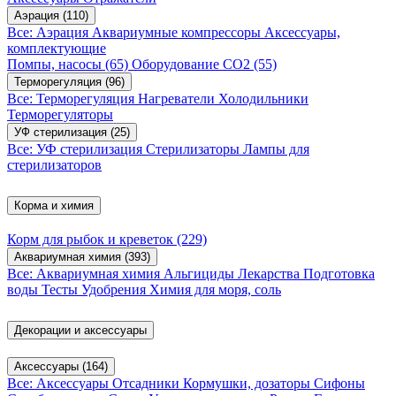
Аэрация
(110)
Все: Аэрация
Аквариумные компрессоры
Аксессуары,
комплектующие
Помпы, насосы
(65)
Оборудование CO2
(55)
Терморегуляция
(96)
Все: Терморегуляция
Нагреватели
Холодильники
Терморегуляторы
УФ стерилизация
(25)
Все: УФ стерилизация
Стерилизаторы
Лампы для
стерилизаторов
Корма и химия
Корм для рыбок и креветок
(229)
Аквариумная химия
(393)
Все: Аквариумная химия
Альгициды
Лекарства
Подготовка
воды
Тесты
Удобрения
Химия для моря, соль
Декорации и аксессуары
Аксессуары
(164)
Все: Аксессуары
Отсадники
Кормушки, дозаторы
Сифоны