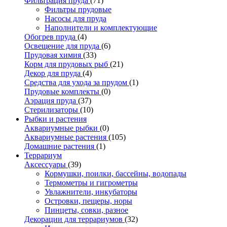
Фильтрация пруда
(71)
Фильтры прудовые
Насосы для пруда
Наполнители и комплектующие
Обогрев пруда
(4)
Освещение для пруда
(6)
Прудовая химия
(33)
Корм для прудовых рыб
(21)
Декор для пруда
(4)
Средства для ухода за прудом
(1)
Прудовые комплекты
(0)
Аэрация пруда
(37)
Стерилизаторы
(10)
Рыбки и растения
Аквариумные рыбки
(0)
Аквариумные растения
(105)
Домашние растения
(1)
Террариум
Аксессуары
(39)
Кормушки, поилки, бассейны, водопады
Термометры и гигрометры
Увлажнители, инкубаторы
Островки, пещеры, норы
Пинцеты, совки, разное
Декорации для террариумов
(32)