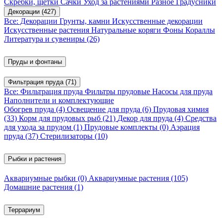
Скребки, щетки
Сачки
Уход за растениями
Разное
Градусники
Декорации
(427)
Все: Декорации
Грунты, камни
Искусственные декорации
Искусственные растения
Натуральные коряги
Фоны
Кораллы
Литература и сувениры
(26)
Пруды и фонтаны
Фильтрация пруда
(71)
Все: Фильтрация пруда
Фильтры прудовые
Насосы для пруда
Наполнители и комплектующие
Обогрев пруда
(4)
Освещение для пруда
(6)
Прудовая химия
(33)
Корм для прудовых рыб
(21)
Декор для пруда
(4)
Средства
для ухода за прудом
(1)
Прудовые комплекты
(0)
Аэрация
пруда
(37)
Стерилизаторы
(10)
Рыбки и растения
Аквариумные рыбки
(0)
Аквариумные растения
(105)
Домашние растения
(1)
Террариум