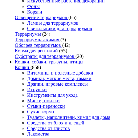
Искусственные растения, декорации
Фоны
Коряги
Освещение террариумов
(65)
Лампы для террариумов
Светильники для террариумов
Террариумы
(24)
Террариумная химия
(3)
Обогрев террариумов
(42)
Корма для рептилий
(55)
Субстраты для террариумов
(20)
Кошки, собаки, грызуны, птицы
Кошки
(858)
Витамины и полезные добавки
Домики, мягкие места, гамаки
Дряпки, игровые комплексы
Игрушки
Инструменты для ухода
Миски, поилки
Сумки-переноски
Сухие корма
Туалеты, наполнители, химия для дома
Средства от блох и клещей
Средства от глистов
Лакомства