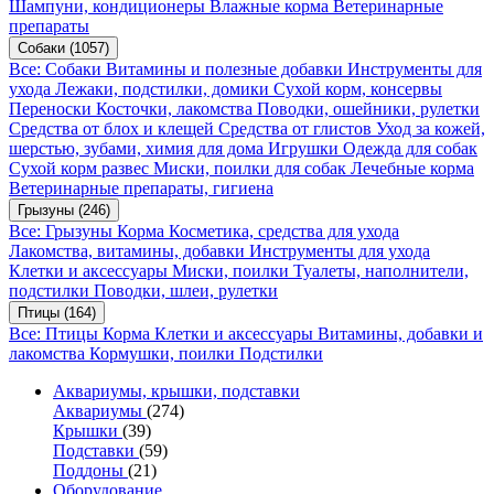
Шампуни, кондиционеры
Влажные корма
Ветеринарные
препараты
Собаки
(1057)
Все: Собаки
Витамины и полезные добавки
Инструменты для
ухода
Лежаки, подстилки, домики
Сухой корм, консервы
Переноски
Косточки, лакомства
Поводки, ошейники, рулетки
Средства от блох и клещей
Средства от глистов
Уход за кожей,
шерстью, зубами, химия для дома
Игрушки
Одежда для собак
Сухой корм развес
Миски, поилки для собак
Лечебные корма
Ветеринарные препараты, гигиена
Грызуны
(246)
Все: Грызуны
Корма
Косметика, средства для ухода
Лакомства, витамины, добавки
Инструменты для ухода
Клетки и аксессуары
Миски, поилки
Туалеты, наполнители,
подстилки
Поводки, шлеи, рулетки
Птицы
(164)
Все: Птицы
Корма
Клетки и аксессуары
Витамины, добавки и
лакомства
Кормушки, поилки
Подстилки
Аквариумы, крышки, подставки
Аквариумы
(274)
Крышки
(39)
Подставки
(59)
Поддоны
(21)
Оборудование