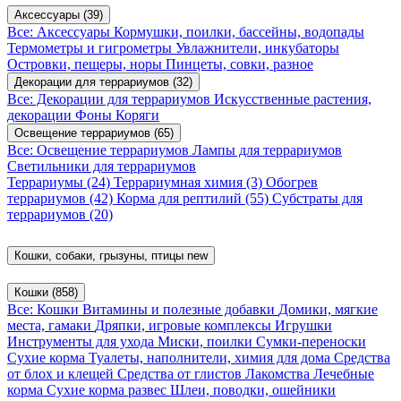
Аксессуары
(39)
Все: Аксессуары
Кормушки, поилки, бассейны, водопады
Термометры и гигрометры
Увлажнители, инкубаторы
Островки, пещеры, норы
Пинцеты, совки, разное
Декорации для террариумов
(32)
Все: Декорации для террариумов
Искусственные растения,
декорации
Фоны
Коряги
Освещение террариумов
(65)
Все: Освещение террариумов
Лампы для террариумов
Светильники для террариумов
Террариумы
(24)
Террариумная химия
(3)
Обогрев
террариумов
(42)
Корма для рептилий
(55)
Субстраты для
террариумов
(20)
Кошки, собаки, грызуны, птицы
new
Кошки
(858)
Все: Кошки
Витамины и полезные добавки
Домики, мягкие
места, гамаки
Дряпки, игровые комплексы
Игрушки
Инструменты для ухода
Миски, поилки
Сумки-переноски
Сухие корма
Туалеты, наполнители, химия для дома
Средства
от блох и клещей
Средства от глистов
Лакомства
Лечебные
корма
Сухие корма развес
Шлеи, поводки, ошейники