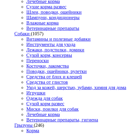
Лечебные корма
Сухие корма развес
Шлеи, поводки, ошейники
Шампуни, кондиционеры
Влажные корма
Ветеринарные препараты
Собаки
(1057)
Витамины и полезные добавки
Инструменты для ухода
Лежаки, подстилки, домики
Сухой корм, консервы
Переноски
Косточки, лакомства
Поводки, ошейники, рулетки
Средства от блох и клещей
Средства от глистов
Уход за кожей, шерстью, зубами, химия для дома
Игрушки
Одежда для собак
Сухой корм развес
Миски, поилки для собак
Лечебные корма
Ветеринарные препараты, гигиена
Грызуны
(246)
Корма