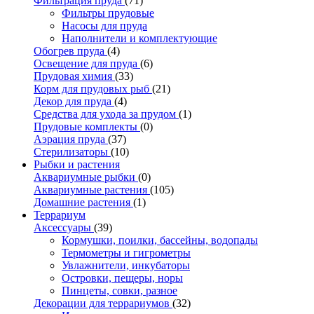
Фильтрация пруда
(71)
Фильтры прудовые
Насосы для пруда
Наполнители и комплектующие
Обогрев пруда
(4)
Освещение для пруда
(6)
Прудовая химия
(33)
Корм для прудовых рыб
(21)
Декор для пруда
(4)
Средства для ухода за прудом
(1)
Прудовые комплекты
(0)
Аэрация пруда
(37)
Стерилизаторы
(10)
Рыбки и растения
Аквариумные рыбки
(0)
Аквариумные растения
(105)
Домашние растения
(1)
Террариум
Аксессуары
(39)
Кормушки, поилки, бассейны, водопады
Термометры и гигрометры
Увлажнители, инкубаторы
Островки, пещеры, норы
Пинцеты, совки, разное
Декорации для террариумов
(32)