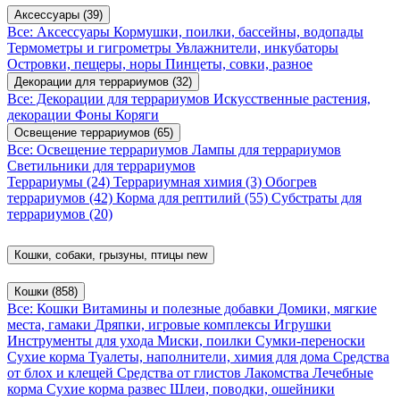
Аксессуары
(39)
Все: Аксессуары
Кормушки, поилки, бассейны, водопады
Термометры и гигрометры
Увлажнители, инкубаторы
Островки, пещеры, норы
Пинцеты, совки, разное
Декорации для террариумов
(32)
Все: Декорации для террариумов
Искусственные растения,
декорации
Фоны
Коряги
Освещение террариумов
(65)
Все: Освещение террариумов
Лампы для террариумов
Светильники для террариумов
Террариумы
(24)
Террариумная химия
(3)
Обогрев
террариумов
(42)
Корма для рептилий
(55)
Субстраты для
террариумов
(20)
Кошки, собаки, грызуны, птицы
new
Кошки
(858)
Все: Кошки
Витамины и полезные добавки
Домики, мягкие
места, гамаки
Дряпки, игровые комплексы
Игрушки
Инструменты для ухода
Миски, поилки
Сумки-переноски
Сухие корма
Туалеты, наполнители, химия для дома
Средства
от блох и клещей
Средства от глистов
Лакомства
Лечебные
корма
Сухие корма развес
Шлеи, поводки, ошейники