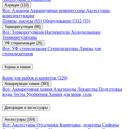
Аэрация
(110)
Все: Аэрация
Аквариумные компрессоры
Аксессуары,
комплектующие
Помпы, насосы
(65)
Оборудование CO2
(55)
Терморегуляция
(96)
Все: Терморегуляция
Нагреватели
Холодильники
Терморегуляторы
УФ стерилизация
(25)
Все: УФ стерилизация
Стерилизаторы
Лампы для
стерилизаторов
Корма и химия
Корм для рыбок и креветок
(229)
Аквариумная химия
(393)
Все: Аквариумная химия
Альгициды
Лекарства
Подготовка
воды
Тесты
Удобрения
Химия для моря, соль
Декорации и аксессуары
Аксессуары
(164)
Все: Аксессуары
Отсадники
Кормушки, дозаторы
Сифоны