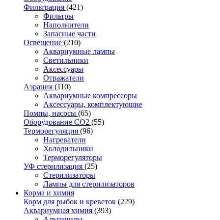
Фильтрация
(421)
Фильтры
Наполнители
Запасные части
Освещение
(210)
Аквариумные лампы
Светильники
Аксессуары
Отражатели
Аэрация
(110)
Аквариумные компрессоры
Аксессуары, комплектующие
Помпы, насосы
(65)
Оборудование CO2
(55)
Терморегуляция
(96)
Нагреватели
Холодильники
Терморегуляторы
УФ стерилизация
(25)
Стерилизаторы
Лампы для стерилизаторов
Корма и химия
Корм для рыбок и креветок
(229)
Аквариумная химия
(393)
Альгициды