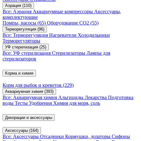
Аэрация
(110)
Все: Аэрация
Аквариумные компрессоры
Аксессуары,
комплектующие
Помпы, насосы
(65)
Оборудование CO2
(55)
Терморегуляция
(96)
Все: Терморегуляция
Нагреватели
Холодильники
Терморегуляторы
УФ стерилизация
(25)
Все: УФ стерилизация
Стерилизаторы
Лампы для
стерилизаторов
Корма и химия
Корм для рыбок и креветок
(229)
Аквариумная химия
(393)
Все: Аквариумная химия
Альгициды
Лекарства
Подготовка
воды
Тесты
Удобрения
Химия для моря, соль
Декорации и аксессуары
Аксессуары
(164)
Все: Аксессуары
Отсадники
Кормушки, дозаторы
Сифоны