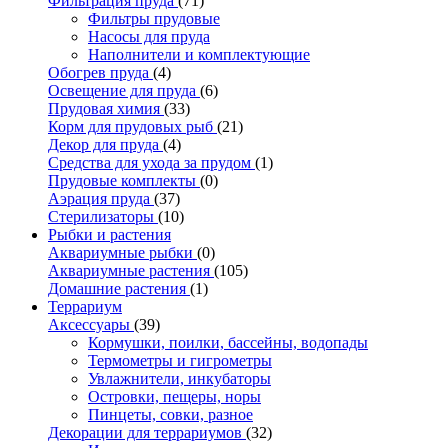
Фильтрация пруда
(71)
Фильтры прудовые
Насосы для пруда
Наполнители и комплектующие
Обогрев пруда
(4)
Освещение для пруда
(6)
Прудовая химия
(33)
Корм для прудовых рыб
(21)
Декор для пруда
(4)
Средства для ухода за прудом
(1)
Прудовые комплекты
(0)
Аэрация пруда
(37)
Стерилизаторы
(10)
Рыбки и растения
Аквариумные рыбки
(0)
Аквариумные растения
(105)
Домашние растения
(1)
Террариум
Аксессуары
(39)
Кормушки, поилки, бассейны, водопады
Термометры и гигрометры
Увлажнители, инкубаторы
Островки, пещеры, норы
Пинцеты, совки, разное
Декорации для террариумов
(32)