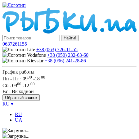
Найти!
0637261155
+38 (063) 726-11-55
+38 (050) 232-63-60
+38 (096) 241-28-86
График работы
00
00
Пн - Пт : 09
-
18
00
00
Сб
: 09
-
12
Вс
: Выходной
Обратный звонок
RU
▾
RU
UA