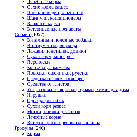
Лечебные корма
Сухие корма развес
Шлеи, поводки, ошейники
Шампуни, кондиционеры
Влажные корма
Ветеринарные препараты
Собаки
(1057)
Витамины и полезные добавки
Инструменты для ухода
Лежаки, подстилки, домики
Сухой корм, консервы
Переноски
Косточки, лакомства
Поводки, ошейники, рулетки
Средства от блох и клещей
Средства от глистов
Уход за кожей, шерстью, зубами, химия для дома
Игрушки
Одежда для собак
Сухой корм развес
Миски, поилки для собак
Лечебные корма
Ветеринарные препараты, гигиена
Грызуны
(246)
Корма