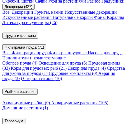
Скребки, щетки
Сачки
Уход за растениями
Разное
Градусники
Декорации
(427)
Все: Декорации
Грунты, камни
Искусственные декорации
Искусственные растения
Натуральные коряги
Фоны
Кораллы
Литература и сувениры
(26)
Пруды и фонтаны
Фильтрация пруда
(71)
Все: Фильтрация пруда
Фильтры прудовые
Насосы для пруда
Наполнители и комплектующие
Обогрев пруда
(4)
Освещение для пруда
(6)
Прудовая химия
(33)
Корм для прудовых рыб
(21)
Декор для пруда
(4)
Средства
для ухода за прудом
(1)
Прудовые комплекты
(0)
Аэрация
пруда
(37)
Стерилизаторы
(10)
Рыбки и растения
Аквариумные рыбки
(0)
Аквариумные растения
(105)
Домашние растения
(1)
Террариум