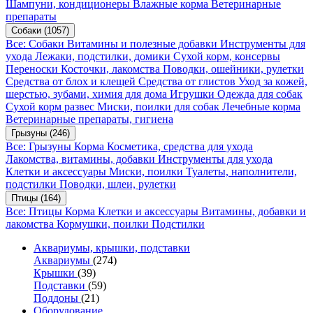
Шампуни, кондиционеры
Влажные корма
Ветеринарные
препараты
Собаки
(1057)
Все: Собаки
Витамины и полезные добавки
Инструменты для
ухода
Лежаки, подстилки, домики
Сухой корм, консервы
Переноски
Косточки, лакомства
Поводки, ошейники, рулетки
Средства от блох и клещей
Средства от глистов
Уход за кожей,
шерстью, зубами, химия для дома
Игрушки
Одежда для собак
Сухой корм развес
Миски, поилки для собак
Лечебные корма
Ветеринарные препараты, гигиена
Грызуны
(246)
Все: Грызуны
Корма
Косметика, средства для ухода
Лакомства, витамины, добавки
Инструменты для ухода
Клетки и аксессуары
Миски, поилки
Туалеты, наполнители,
подстилки
Поводки, шлеи, рулетки
Птицы
(164)
Все: Птицы
Корма
Клетки и аксессуары
Витамины, добавки и
лакомства
Кормушки, поилки
Подстилки
Аквариумы, крышки, подставки
Аквариумы
(274)
Крышки
(39)
Подставки
(59)
Поддоны
(21)
Оборудование