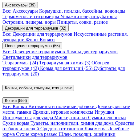
Аксессуары
(39)
Все: Аксессуары
Кормушки, поилки, бассейны, водопады
Термометры и гигрометры
Увлажнители, инкубаторы
Островки, пещеры, норы
Пинцеты, совки, разное
Декорации для террариумов
(32)
Все: Декорации для террариумов
Искусственные растения,
декорации
Фоны
Коряги
Освещение террариумов
(65)
Все: Освещение террариумов
Лампы для террариумов
Светильники для террариумов
Террариумы
(24)
Террариумная химия
(3)
Обогрев
террариумов
(42)
Корма для рептилий
(55)
Субстраты для
террариумов
(20)
Кошки, собаки, грызуны, птицы
new
Кошки
(858)
Все: Кошки
Витамины и полезные добавки
Домики, мягкие
места, гамаки
Дряпки, игровые комплексы
Игрушки
Инструменты для ухода
Миски, поилки
Сумки-переноски
Сухие корма
Туалеты, наполнители, химия для дома
Средства
от блох и клещей
Средства от глистов
Лакомства
Лечебные
корма
Сухие корма развес
Шлеи, поводки, ошейники