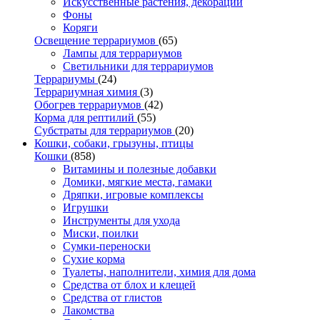
Искусственные растения, декорации
Фоны
Коряги
Освещение террариумов
(65)
Лампы для террариумов
Светильники для террариумов
Террариумы
(24)
Террариумная химия
(3)
Обогрев террариумов
(42)
Корма для рептилий
(55)
Субстраты для террариумов
(20)
Кошки, собаки, грызуны, птицы
Кошки
(858)
Витамины и полезные добавки
Домики, мягкие места, гамаки
Дряпки, игровые комплексы
Игрушки
Инструменты для ухода
Миски, поилки
Сумки-переноски
Сухие корма
Туалеты, наполнители, химия для дома
Средства от блох и клещей
Средства от глистов
Лакомства