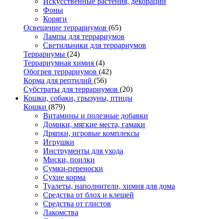
Искусственные растения, декорации
Фоны
Коряги
Освещение террариумов
(65)
Лампы для террариумов
Светильники для террариумов
Террариумы
(24)
Террариумная химия
(4)
Обогрев террариумов
(42)
Корма для рептилий
(56)
Субстраты для террариумов
(20)
Кошки, собаки, грызуны, птицы
Кошки
(879)
Витамины и полезные добавки
Домики, мягкие места, гамаки
Дряпки, игровые комплексы
Игрушки
Инструменты для ухода
Миски, поилки
Сумки-переноски
Сухие корма
Туалеты, наполнители, химия для дома
Средства от блох и клещей
Средства от глистов
Лакомства