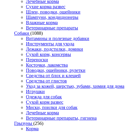
Лечебные корма
Сухие корма развес
Шлеи, поводки, ошейники
Шампуни, кондиционеры
Влажные корма
Ветеринарные препараты
Собаки
(1088)
Витамины и полезные добавки
Инструменты для ухода
Лежаки, подстилки, домики
Сухой корм, консервы
Переноски
Косточки, лакомства
Поводки, ошейники, рулетки
Средства от блох и клещей
Средства от глистов
Уход за кожей, шерстью, зубами, химия для дома
Игрушки
Одежда для собак
Сухой корм развес
Миски, поилки для собак
Лечебные корма
Ветеринарные препараты, гигиена
Грызуны
(256)
Корма