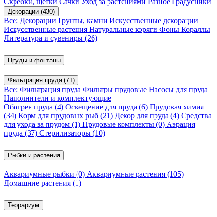
Скребки, щетки
Сачки
Уход за растениями
Разное
Градусники
Декорации
(430)
Все: Декорации
Грунты, камни
Искусственные декорации
Искусственные растения
Натуральные коряги
Фоны
Кораллы
Литература и сувениры
(26)
Пруды и фонтаны
Фильтрация пруда
(71)
Все: Фильтрация пруда
Фильтры прудовые
Насосы для пруда
Наполнители и комплектующие
Обогрев пруда
(4)
Освещение для пруда
(6)
Прудовая химия
(34)
Корм для прудовых рыб
(21)
Декор для пруда
(4)
Средства
для ухода за прудом
(1)
Прудовые комплекты
(0)
Аэрация
пруда
(37)
Стерилизаторы
(10)
Рыбки и растения
Аквариумные рыбки
(0)
Аквариумные растения
(105)
Домашние растения
(1)
Террариум