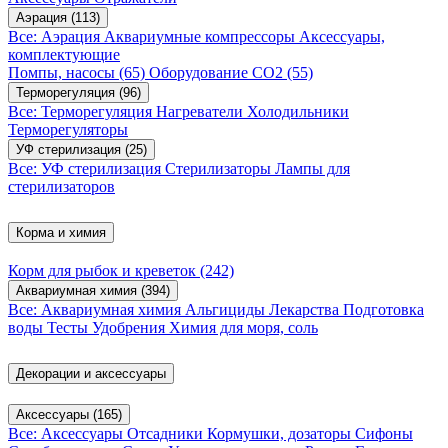
Аэрация
(113)
Все: Аэрация
Аквариумные компрессоры
Аксессуары,
комплектующие
Помпы, насосы
(65)
Оборудование CO2
(55)
Терморегуляция
(96)
Все: Терморегуляция
Нагреватели
Холодильники
Терморегуляторы
УФ стерилизация
(25)
Все: УФ стерилизация
Стерилизаторы
Лампы для
стерилизаторов
Корма и химия
Корм для рыбок и креветок
(242)
Аквариумная химия
(394)
Все: Аквариумная химия
Альгициды
Лекарства
Подготовка
воды
Тесты
Удобрения
Химия для моря, соль
Декорации и аксессуары
Аксессуары
(165)
Все: Аксессуары
Отсадники
Кормушки, дозаторы
Сифоны