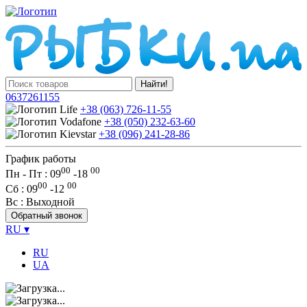
Найти!
0637261155
+38 (063) 726-11-55
+38 (050) 232-63-60
+38 (096) 241-28-86
График работы
00
00
Пн - Пт : 09
-
18
00
00
Сб
: 09
-
12
Вс
: Выходной
Обратный звонок
RU
▾
RU
UA