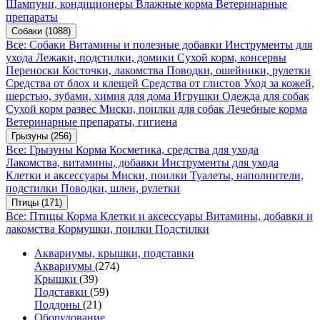
Шампуни, кондиционеры
Влажные корма
Ветеринарные
препараты
Собаки
(1088)
Все: Собаки
Витамины и полезные добавки
Инструменты для
ухода
Лежаки, подстилки, домики
Сухой корм, консервы
Переноски
Косточки, лакомства
Поводки, ошейники, рулетки
Средства от блох и клещей
Средства от глистов
Уход за кожей,
шерстью, зубами, химия для дома
Игрушки
Одежда для собак
Сухой корм развес
Миски, поилки для собак
Лечебные корма
Ветеринарные препараты, гигиена
Грызуны
(256)
Все: Грызуны
Корма
Косметика, средства для ухода
Лакомства, витамины, добавки
Инструменты для ухода
Клетки и аксессуары
Миски, поилки
Туалеты, наполнители,
подстилки
Поводки, шлеи, рулетки
Птицы
(171)
Все: Птицы
Корма
Клетки и аксессуары
Витамины, добавки и
лакомства
Кормушки, поилки
Подстилки
Аквариумы, крышки, подставки
Аквариумы
(274)
Крышки
(39)
Подставки
(59)
Поддоны
(21)
Оборудование