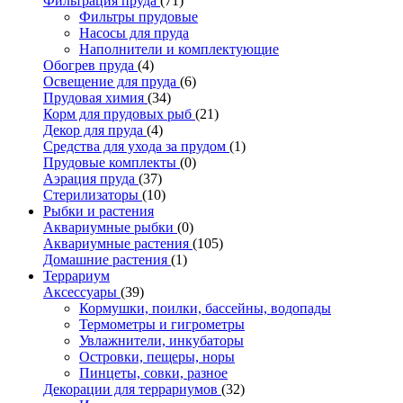
Фильтрация пруда
(71)
Фильтры прудовые
Насосы для пруда
Наполнители и комплектующие
Обогрев пруда
(4)
Освещение для пруда
(6)
Прудовая химия
(34)
Корм для прудовых рыб
(21)
Декор для пруда
(4)
Средства для ухода за прудом
(1)
Прудовые комплекты
(0)
Аэрация пруда
(37)
Стерилизаторы
(10)
Рыбки и растения
Аквариумные рыбки
(0)
Аквариумные растения
(105)
Домашние растения
(1)
Террариум
Аксессуары
(39)
Кормушки, поилки, бассейны, водопады
Термометры и гигрометры
Увлажнители, инкубаторы
Островки, пещеры, норы
Пинцеты, совки, разное
Декорации для террариумов
(32)