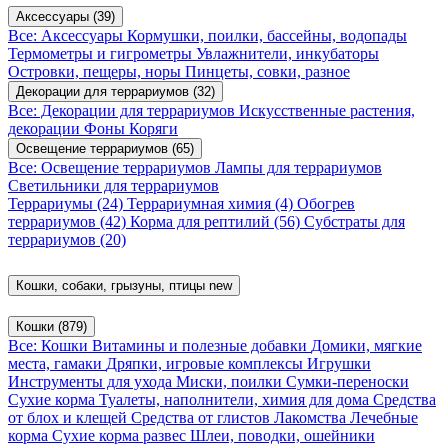
Аксессуары
(39)
Все: Аксессуары
Кормушки, поилки, бассейны, водопады
Термометры и гигрометры
Увлажнители, инкубаторы
Островки, пещеры, норы
Пинцеты, совки, разное
Декорации для террариумов
(32)
Все: Декорации для террариумов
Искусственные растения,
декорации
Фоны
Коряги
Освещение террариумов
(65)
Все: Освещение террариумов
Лампы для террариумов
Светильники для террариумов
Террариумы
(24)
Террариумная химия
(4)
Обогрев
террариумов
(42)
Корма для рептилий
(56)
Субстраты для
террариумов
(20)
Кошки, собаки, грызуны, птицы
new
Кошки
(879)
Все: Кошки
Витамины и полезные добавки
Домики, мягкие
места, гамаки
Дряпки, игровые комплексы
Игрушки
Инструменты для ухода
Миски, поилки
Сумки-переноски
Сухие корма
Туалеты, наполнители, химия для дома
Средства
от блох и клещей
Средства от глистов
Лакомства
Лечебные
корма
Сухие корма развес
Шлеи, поводки, ошейники