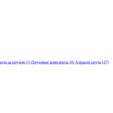
хода за прудом
(1)
Прудовые комплекты
(0)
Аэрация пруда
(37)