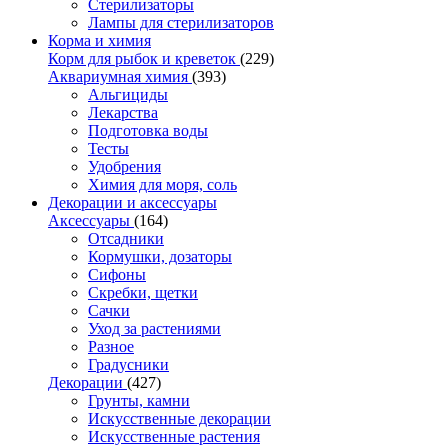
Стерилизаторы
Лампы для стерилизаторов
Корма и химия
Корм для рыбок и креветок
(229)
Аквариумная химия
(393)
Альгициды
Лекарства
Подготовка воды
Тесты
Удобрения
Химия для моря, соль
Декорации и аксессуары
Аксессуары
(164)
Отсадники
Кормушки, дозаторы
Сифоны
Скребки, щетки
Сачки
Уход за растениями
Разное
Градусники
Декорации
(427)
Грунты, камни
Искусственные декорации
Искусственные растения