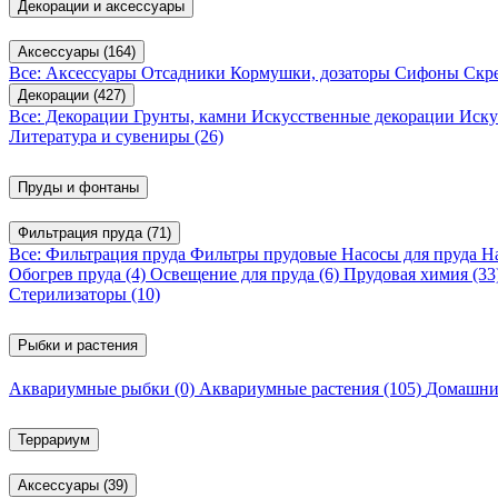
Декорации и аксессуары
Аксессуары
(164)
Все: Аксессуары
Отсадники
Кормушки, дозаторы
Сифоны
Скр
Декорации
(427)
Все: Декорации
Грунты, камни
Искусственные декорации
Иску
Литература и сувениры
(26)
Пруды и фонтаны
Фильтрация пруда
(71)
Все: Фильтрация пруда
Фильтры прудовые
Насосы для пруда
Н
Обогрев пруда
(4)
Освещение для пруда
(6)
Прудовая химия
(33
Стерилизаторы
(10)
Рыбки и растения
Аквариумные рыбки
(0)
Аквариумные растения
(105)
Домашни
Террариум
Аксессуары
(39)