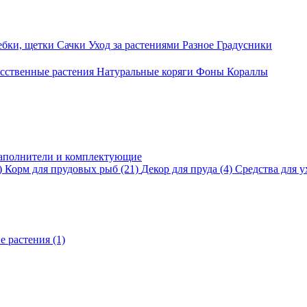
ебки, щетки
Сачки
Уход за растениями
Разное
Градусники
сственные растения
Натуральные коряги
Фоны
Кораллы
аполнители и комплектующие
)
Корм для прудовых рыб
(21)
Декор для пруда
(4)
Средства для у
е растения
(1)