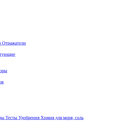
ы
Отражатели
ктующие
торы
ов
оды
Тесты
Удобрения
Химия для моря, соль