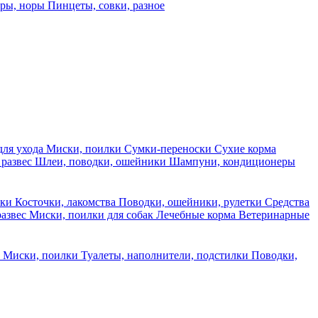
еры, норы
Пинцеты, совки, разное
для ухода
Миски, поилки
Сумки-переноски
Сухие корма
 развес
Шлеи, поводки, ошейники
Шампуни, кондиционеры
ски
Косточки, лакомства
Поводки, ошейники, рулетки
Средства
развес
Миски, поилки для собак
Лечебные корма
Ветеринарные
ы
Миски, поилки
Туалеты, наполнители, подстилки
Поводки,