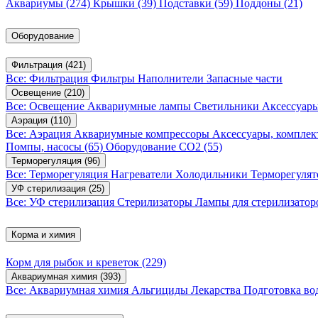
Аквариумы
(274)
Крышки
(39)
Подставки
(59)
Поддоны
(21)
Оборудование
Фильтрация
(421)
Все: Фильтрация
Фильтры
Наполнители
Запасные части
Освещение
(210)
Все: Освещение
Аквариумные лампы
Светильники
Аксессуар
Аэрация
(110)
Все: Аэрация
Аквариумные компрессоры
Аксессуары, компле
Помпы, насосы
(65)
Оборудование CO2
(55)
Терморегуляция
(96)
Все: Терморегуляция
Нагреватели
Холодильники
Терморегуля
УФ стерилизация
(25)
Все: УФ стерилизация
Стерилизаторы
Лампы для стерилизатор
Корма и химия
Корм для рыбок и креветок
(229)
Аквариумная химия
(393)
Все: Аквариумная химия
Альгициды
Лекарства
Подготовка в