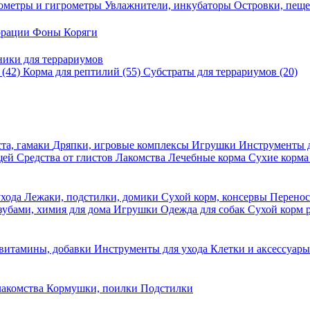
ометры и гигрометры
Увлажнители, инкубаторы
Островки, пещ
корации
Фоны
Коряги
ники для террариумов
в
(42)
Корма для рептилий
(55)
Субстраты для террариумов
(20)
та, гамаки
Дряпки, игровые комплексы
Игрушки
Инструменты 
ещей
Средства от глистов
Лакомства
Лечебные корма
Сухие корма
ухода
Лежаки, подстилки, домики
Сухой корм, консервы
Перено
 зубами, химия для дома
Игрушки
Одежда для собак
Сухой корм 
 витамины, добавки
Инструменты для ухода
Клетки и аксессуар
лакомства
Кормушки, поилки
Подстилки