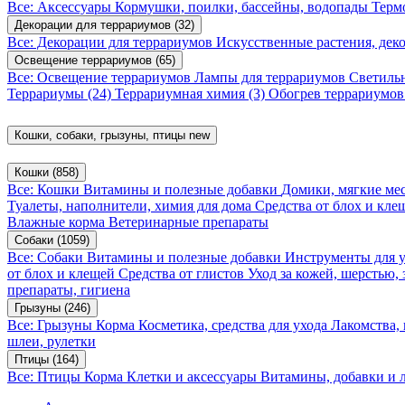
Все: Аксессуары
Кормушки, поилки, бассейны, водопады
Терм
Декорации для террариумов
(32)
Все: Декорации для террариумов
Искусственные растения, де
Освещение террариумов
(65)
Все: Освещение террариумов
Лампы для террариумов
Светиль
Террариумы
(24)
Террариумная химия
(3)
Обогрев террариумо
Кошки, собаки, грызуны, птицы
new
Кошки
(858)
Все: Кошки
Витамины и полезные добавки
Домики, мягкие мес
Туалеты, наполнители, химия для дома
Средства от блох и кл
Влажные корма
Ветеринарные препараты
Собаки
(1059)
Все: Собаки
Витамины и полезные добавки
Инструменты для 
от блох и клещей
Средства от глистов
Уход за кожей, шерстью,
препараты, гигиена
Грызуны
(246)
Все: Грызуны
Корма
Косметика, средства для ухода
Лакомства,
шлеи, рулетки
Птицы
(164)
Все: Птицы
Корма
Клетки и аксессуары
Витамины, добавки и 