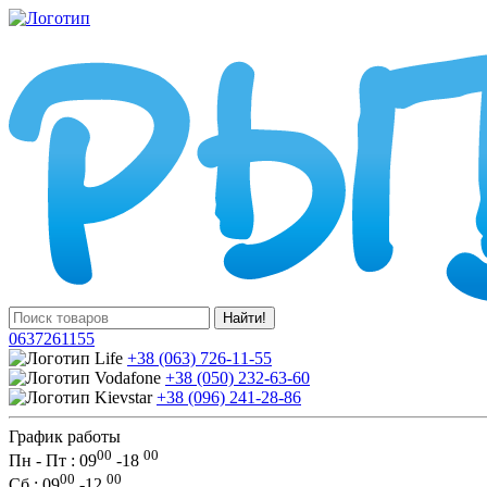
Найти!
0637261155
+38 (063) 726-11-55
+38 (050) 232-63-60
+38 (096) 241-28-86
График работы
00
00
Пн - Пт : 09
-
18
00
00
Сб
: 09
-
12