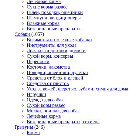
Лечебные корма
Сухие корма развес
Шлеи, поводки, ошейники
Шампуни, кондиционеры
Влажные корма
Ветеринарные препараты
Собаки
(1057)
Витамины и полезные добавки
Инструменты для ухода
Лежаки, подстилки, домики
Сухой корм, консервы
Переноски
Косточки, лакомства
Поводки, ошейники, рулетки
Средства от блох и клещей
Средства от глистов
Уход за кожей, шерстью, зубами, химия для дома
Игрушки
Одежда для собак
Сухой корм развес
Миски, поилки для собак
Лечебные корма
Ветеринарные препараты, гигиена
Грызуны
(246)
Корма