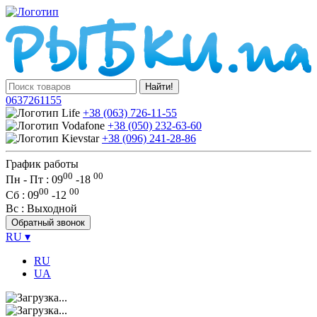
Найти!
0637261155
+38 (063) 726-11-55
+38 (050) 232-63-60
+38 (096) 241-28-86
График работы
00
00
Пн - Пт : 09
-
18
00
00
Сб
: 09
-
12
Вс
: Выходной
Обратный звонок
RU
▾
RU
UA