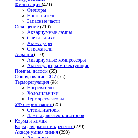
Фильтрация
(421)
Фильтры
Наполнители
Запасные части
Освещение
(210)
Аквариумные лампы
Светильники
Аксессуары
Отражатели
Аэрация
(110)
Аквариумные компрессоры
Аксессуары, комплектующие
Помпы, насосы
(65)
Оборудование CO2
(55)
Терморегуляция
(96)
Нагреватели
Холодильники
Терморегуляторы
УФ стерилизация
(25)
Стерилизаторы
Лампы для стерилизаторов
Корма и химия
Корм для рыбок и креветок
(229)
Аквариумная химия
(393)
Альгициды