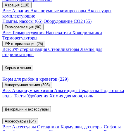
Аэрация
(110)
Все: Аэрация
Аквариумные компрессоры
Аксессуары,
комплектующие
Помпы, насосы
(65)
Оборудование CO2
(55)
Терморегуляция
(96)
Все: Терморегуляция
Нагреватели
Холодильники
Терморегуляторы
УФ стерилизация
(25)
Все: УФ стерилизация
Стерилизаторы
Лампы для
стерилизаторов
Корма и химия
Корм для рыбок и креветок
(229)
Аквариумная химия
(393)
Все: Аквариумная химия
Альгициды
Лекарства
Подготовка
воды
Тесты
Удобрения
Химия для моря, соль
Декорации и аксессуары
Аксессуары
(164)
Все: Аксессуары
Отсадники
Кормушки, дозаторы
Сифоны