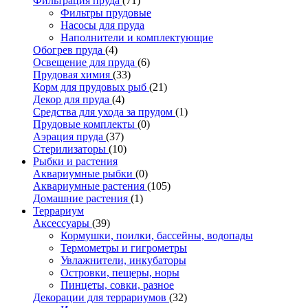
Фильтрация пруда
(71)
Фильтры прудовые
Насосы для пруда
Наполнители и комплектующие
Обогрев пруда
(4)
Освещение для пруда
(6)
Прудовая химия
(33)
Корм для прудовых рыб
(21)
Декор для пруда
(4)
Средства для ухода за прудом
(1)
Прудовые комплекты
(0)
Аэрация пруда
(37)
Стерилизаторы
(10)
Рыбки и растения
Аквариумные рыбки
(0)
Аквариумные растения
(105)
Домашние растения
(1)
Террариум
Аксессуары
(39)
Кормушки, поилки, бассейны, водопады
Термометры и гигрометры
Увлажнители, инкубаторы
Островки, пещеры, норы
Пинцеты, совки, разное
Декорации для террариумов
(32)