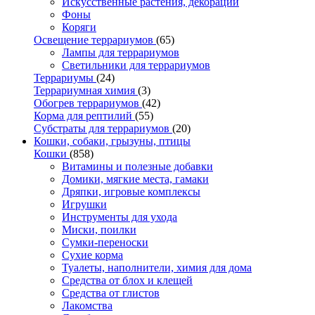
Искусственные растения, декорации
Фоны
Коряги
Освещение террариумов
(65)
Лампы для террариумов
Светильники для террариумов
Террариумы
(24)
Террариумная химия
(3)
Обогрев террариумов
(42)
Корма для рептилий
(55)
Субстраты для террариумов
(20)
Кошки, собаки, грызуны, птицы
Кошки
(858)
Витамины и полезные добавки
Домики, мягкие места, гамаки
Дряпки, игровые комплексы
Игрушки
Инструменты для ухода
Миски, поилки
Сумки-переноски
Сухие корма
Туалеты, наполнители, химия для дома
Средства от блох и клещей
Средства от глистов
Лакомства