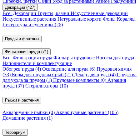
Скребки, щетки
Сачки
Уход за растениями
Разное
Градусники
Декорации
(427)
Все: Декорации
Грунты, камни
Искусственные декорации
Искусственные растения
Натуральные коряги
Фоны
Кораллы
Литература и сувениры
(26)
Пруды и фонтаны
Фильтрация пруда
(71)
Все: Фильтрация пруда
Фильтры прудовые
Насосы для пруда
Наполнители и комплектующие
Обогрев пруда
(4)
Освещение для пруда
(6)
Прудовая химия
(33)
Корм для прудовых рыб
(21)
Декор для пруда
(4)
Средства
для ухода за прудом
(1)
Прудовые комплекты
(0)
Аэрация
пруда
(37)
Стерилизаторы
(10)
Рыбки и растения
Аквариумные рыбки
(0)
Аквариумные растения
(105)
Домашние растения
(1)
Террариум