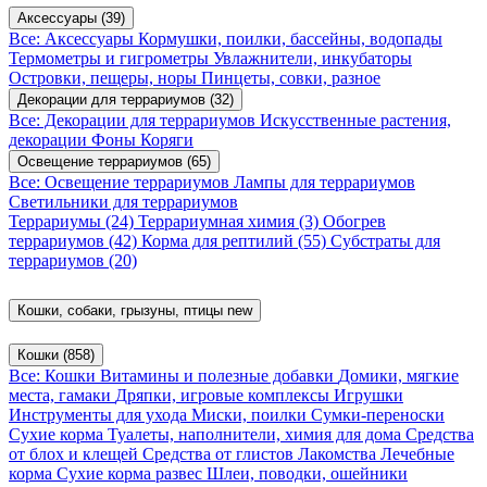
Аксессуары
(39)
Все: Аксессуары
Кормушки, поилки, бассейны, водопады
Термометры и гигрометры
Увлажнители, инкубаторы
Островки, пещеры, норы
Пинцеты, совки, разное
Декорации для террариумов
(32)
Все: Декорации для террариумов
Искусственные растения,
декорации
Фоны
Коряги
Освещение террариумов
(65)
Все: Освещение террариумов
Лампы для террариумов
Светильники для террариумов
Террариумы
(24)
Террариумная химия
(3)
Обогрев
террариумов
(42)
Корма для рептилий
(55)
Субстраты для
террариумов
(20)
Кошки, собаки, грызуны, птицы
new
Кошки
(858)
Все: Кошки
Витамины и полезные добавки
Домики, мягкие
места, гамаки
Дряпки, игровые комплексы
Игрушки
Инструменты для ухода
Миски, поилки
Сумки-переноски
Сухие корма
Туалеты, наполнители, химия для дома
Средства
от блох и клещей
Средства от глистов
Лакомства
Лечебные
корма
Сухие корма развес
Шлеи, поводки, ошейники