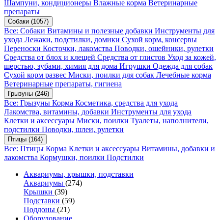
Шампуни, кондиционеры
Влажные корма
Ветеринарные
препараты
Собаки
(1057)
Все: Собаки
Витамины и полезные добавки
Инструменты для
ухода
Лежаки, подстилки, домики
Сухой корм, консервы
Переноски
Косточки, лакомства
Поводки, ошейники, рулетки
Средства от блох и клещей
Средства от глистов
Уход за кожей,
шерстью, зубами, химия для дома
Игрушки
Одежда для собак
Сухой корм развес
Миски, поилки для собак
Лечебные корма
Ветеринарные препараты, гигиена
Грызуны
(246)
Все: Грызуны
Корма
Косметика, средства для ухода
Лакомства, витамины, добавки
Инструменты для ухода
Клетки и аксессуары
Миски, поилки
Туалеты, наполнители,
подстилки
Поводки, шлеи, рулетки
Птицы
(164)
Все: Птицы
Корма
Клетки и аксессуары
Витамины, добавки и
лакомства
Кормушки, поилки
Подстилки
Аквариумы, крышки, подставки
Аквариумы
(274)
Крышки
(39)
Подставки
(59)
Поддоны
(21)
Оборудование