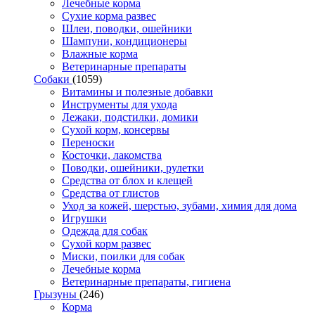
Лечебные корма
Сухие корма развес
Шлеи, поводки, ошейники
Шампуни, кондиционеры
Влажные корма
Ветеринарные препараты
Собаки
(1059)
Витамины и полезные добавки
Инструменты для ухода
Лежаки, подстилки, домики
Сухой корм, консервы
Переноски
Косточки, лакомства
Поводки, ошейники, рулетки
Средства от блох и клещей
Средства от глистов
Уход за кожей, шерстью, зубами, химия для дома
Игрушки
Одежда для собак
Сухой корм развес
Миски, поилки для собак
Лечебные корма
Ветеринарные препараты, гигиена
Грызуны
(246)
Корма