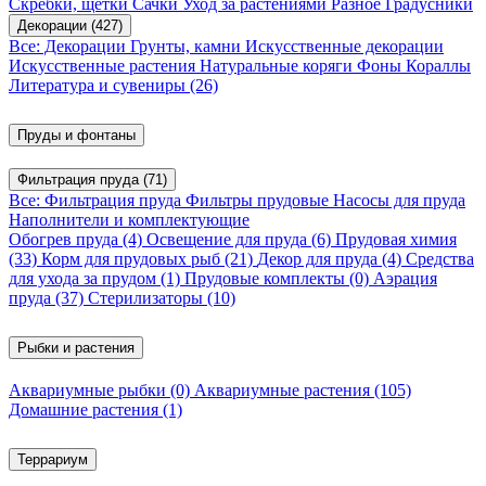
Скребки, щетки
Сачки
Уход за растениями
Разное
Градусники
Декорации
(427)
Все: Декорации
Грунты, камни
Искусственные декорации
Искусственные растения
Натуральные коряги
Фоны
Кораллы
Литература и сувениры
(26)
Пруды и фонтаны
Фильтрация пруда
(71)
Все: Фильтрация пруда
Фильтры прудовые
Насосы для пруда
Наполнители и комплектующие
Обогрев пруда
(4)
Освещение для пруда
(6)
Прудовая химия
(33)
Корм для прудовых рыб
(21)
Декор для пруда
(4)
Средства
для ухода за прудом
(1)
Прудовые комплекты
(0)
Аэрация
пруда
(37)
Стерилизаторы
(10)
Рыбки и растения
Аквариумные рыбки
(0)
Аквариумные растения
(105)
Домашние растения
(1)
Террариум