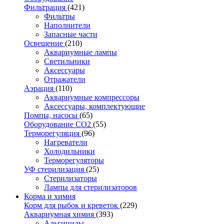
Фильтрация
(421)
Фильтры
Наполнители
Запасные части
Освещение
(210)
Аквариумные лампы
Светильники
Аксессуары
Отражатели
Аэрация
(110)
Аквариумные компрессоры
Аксессуары, комплектующие
Помпы, насосы
(65)
Оборудование CO2
(55)
Терморегуляция
(96)
Нагреватели
Холодильники
Терморегуляторы
УФ стерилизация
(25)
Стерилизаторы
Лампы для стерилизаторов
Корма и химия
Корм для рыбок и креветок
(229)
Аквариумная химия
(393)
Альгициды