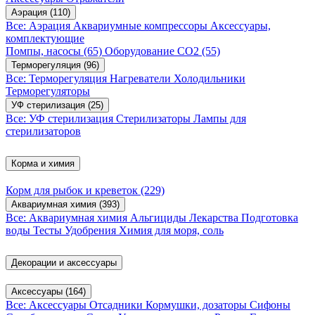
Аэрация
(110)
Все: Аэрация
Аквариумные компрессоры
Аксессуары,
комплектующие
Помпы, насосы
(65)
Оборудование CO2
(55)
Терморегуляция
(96)
Все: Терморегуляция
Нагреватели
Холодильники
Терморегуляторы
УФ стерилизация
(25)
Все: УФ стерилизация
Стерилизаторы
Лампы для
стерилизаторов
Корма и химия
Корм для рыбок и креветок
(229)
Аквариумная химия
(393)
Все: Аквариумная химия
Альгициды
Лекарства
Подготовка
воды
Тесты
Удобрения
Химия для моря, соль
Декорации и аксессуары
Аксессуары
(164)
Все: Аксессуары
Отсадники
Кормушки, дозаторы
Сифоны