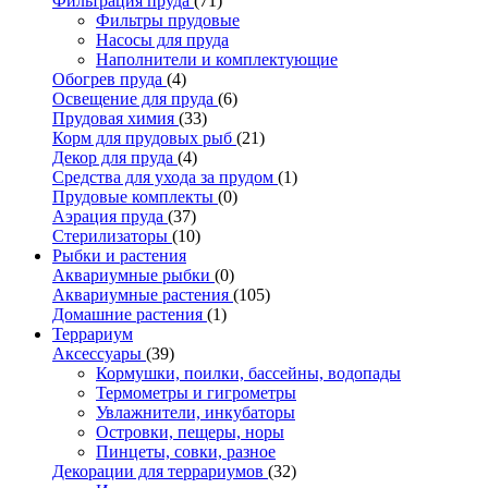
Фильтрация пруда
(71)
Фильтры прудовые
Насосы для пруда
Наполнители и комплектующие
Обогрев пруда
(4)
Освещение для пруда
(6)
Прудовая химия
(33)
Корм для прудовых рыб
(21)
Декор для пруда
(4)
Средства для ухода за прудом
(1)
Прудовые комплекты
(0)
Аэрация пруда
(37)
Стерилизаторы
(10)
Рыбки и растения
Аквариумные рыбки
(0)
Аквариумные растения
(105)
Домашние растения
(1)
Террариум
Аксессуары
(39)
Кормушки, поилки, бассейны, водопады
Термометры и гигрометры
Увлажнители, инкубаторы
Островки, пещеры, норы
Пинцеты, совки, разное
Декорации для террариумов
(32)