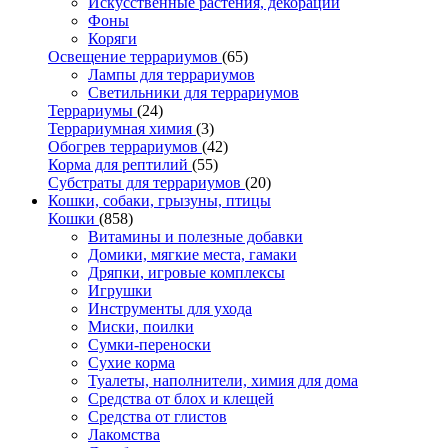
Искусственные растения, декорации
Фоны
Коряги
Освещение террариумов
(65)
Лампы для террариумов
Светильники для террариумов
Террариумы
(24)
Террариумная химия
(3)
Обогрев террариумов
(42)
Корма для рептилий
(55)
Субстраты для террариумов
(20)
Кошки, собаки, грызуны, птицы
Кошки
(858)
Витамины и полезные добавки
Домики, мягкие места, гамаки
Дряпки, игровые комплексы
Игрушки
Инструменты для ухода
Миски, поилки
Сумки-переноски
Сухие корма
Туалеты, наполнители, химия для дома
Средства от блох и клещей
Средства от глистов
Лакомства