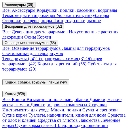
Аксессуары
(39)
Все: Аксессуары
Кормушки, поилки, бассейны, водопады
Термометры и гигрометры
Увлажнители, инкубаторы
Островки, пещеры, норы
Пинцеты, совки, разное
Декорации для террариумов
(32)
Все: Декорации для террариумов
Искусственные растения,
декорации
Фоны
Коряги
Освещение террариумов
(65)
Все: Освещение террариумов
Лампы для террариумов
Светильники для террариумов
Террариумы
(24)
Террариумная химия
(3)
Обогрев
террариумов
(42)
Корма для рептилий
(55)
Субстраты для
террариумов
(20)
Кошки, собаки, грызуны, птицы
new
Кошки
(858)
Все: Кошки
Витамины и полезные добавки
Домики, мягкие
места, гамаки
Дряпки, игровые комплексы
Игрушки
Инструменты для ухода
Миски, поилки
Сумки-переноски
Сухие корма
Туалеты, наполнители, химия для дома
Средства
от блох и клещей
Средства от глистов
Лакомства
Лечебные
корма
Сухие корма развес
Шлеи, поводки, ошейники