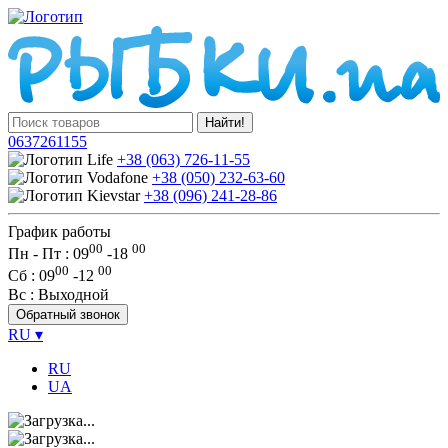
Найти!
0637261155
+38 (063) 726-11-55
+38 (050) 232-63-60
+38 (096) 241-28-86
График работы
00
00
Пн - Пт : 09
-
18
00
00
Сб
: 09
-
12
Вс
: Выходной
Обратный звонок
RU
▾
RU
UA