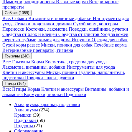
Шампуни, кондиционеры
Влажные корма
Ветеринарные
препараты
Собаки
(1059)
Все: Собаки
Витамины и полезные добавки
Инструменты для
ухода
Лежаки, подстилки, домики
Сухой корм, консервы
Переноски
Косточки, лакомства
Поводки, ошейники, рулетки
Средства от блох и клещей
Средства от глистов
Уход за кожей,
шерстью, зубами, химия для дома
Игрушки
Одежда для собак
Сухой корм развес
Миски, поилки для собак
Лечебные корма
Ветеринарные препараты, гигиена
Грызуны
(246)
Все: Грызуны
Корма
Косметика, средства для ухода
Лакомства, витамины, добавки
Инструменты для ухода
Клетки и аксессуары
Миски, поилки
Туалеты, наполнители,
подстилки
Поводки, шлеи, рулетки
Птицы
(164)
Все: Птицы
Корма
Клетки и аксессуары
Витамины, добавки и
лакомства
Кормушки, поилки
Подстилки
Аквариумы, крышки, подставки
Аквариумы
(274)
Крышки
(39)
Подставки
(59)
Поддоны
(21)
Оборудование