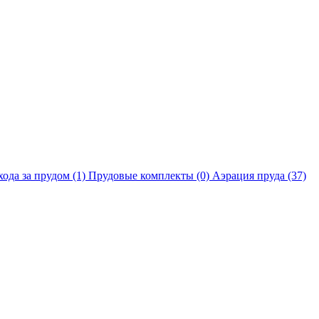
хода за прудом
(1)
Прудовые комплекты
(0)
Аэрация пруда
(37)