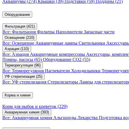
Аквариумы
(274)
Крышки
(39)
Подставки
(59)
Поддоны
(21)
Оборудование
Фильтрация
(421)
Все: Фильтрация
Фильтры
Наполнители
Запасные части
Освещение
(210)
Все: Освещение
Аквариумные лампы
Светильники
Аксессуар
Аэрация
(110)
Все: Аэрация
Аквариумные компрессоры
Аксессуары, компле
Помпы, насосы
(65)
Оборудование CO2
(55)
Терморегуляция
(96)
Все: Терморегуляция
Нагреватели
Холодильники
Терморегуля
УФ стерилизация
(25)
Все: УФ стерилизация
Стерилизаторы
Лампы для стерилизатор
Корма и химия
Корм для рыбок и креветок
(229)
Аквариумная химия
(393)
Все: Аквариумная химия
Альгициды
Лекарства
Подготовка в