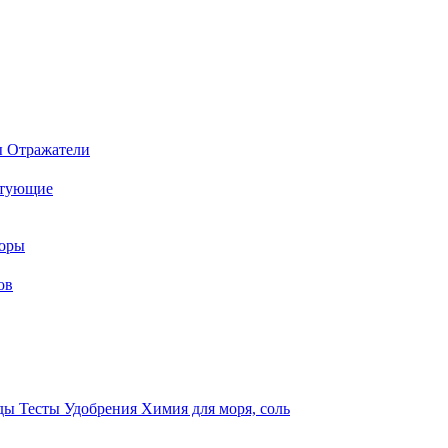
ы
Отражатели
ктующие
торы
ов
оды
Тесты
Удобрения
Химия для моря, соль