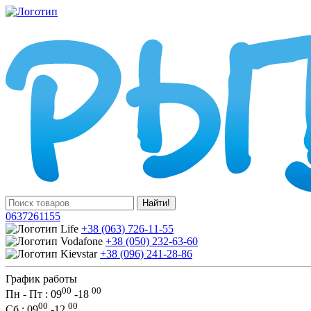
Найти!
0637261155
+38 (063) 726-11-55
+38 (050) 232-63-60
+38 (096) 241-28-86
График работы
00
00
Пн - Пт : 09
-
18
00
00
Сб
: 09
-
12