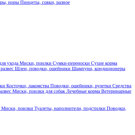
еры, норы
Пинцеты, совки, разное
для ухода
Миски, поилки
Сумки-переноски
Сухие корма
 развес
Шлеи, поводки, ошейники
Шампуни, кондиционеры
ски
Косточки, лакомства
Поводки, ошейники, рулетки
Средства
развес
Миски, поилки для собак
Лечебные корма
Ветеринарные
ы
Миски, поилки
Туалеты, наполнители, подстилки
Поводки,