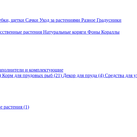
ебки, щетки
Сачки
Уход за растениями
Разное
Градусники
сственные растения
Натуральные коряги
Фоны
Кораллы
аполнители и комплектующие
)
Корм для прудовых рыб
(21)
Декор для пруда
(4)
Средства для у
е растения
(1)