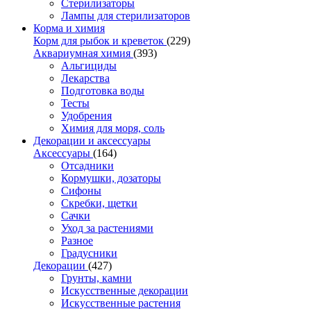
Стерилизаторы
Лампы для стерилизаторов
Корма и химия
Корм для рыбок и креветок
(229)
Аквариумная химия
(393)
Альгициды
Лекарства
Подготовка воды
Тесты
Удобрения
Химия для моря, соль
Декорации и аксессуары
Аксессуары
(164)
Отсадники
Кормушки, дозаторы
Сифоны
Скребки, щетки
Сачки
Уход за растениями
Разное
Градусники
Декорации
(427)
Грунты, камни
Искусственные декорации
Искусственные растения