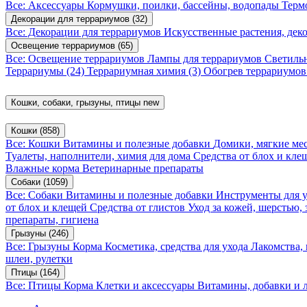
Все: Аксессуары
Кормушки, поилки, бассейны, водопады
Терм
Декорации для террариумов
(32)
Все: Декорации для террариумов
Искусственные растения, де
Освещение террариумов
(65)
Все: Освещение террариумов
Лампы для террариумов
Светиль
Террариумы
(24)
Террариумная химия
(3)
Обогрев террариумо
Кошки, собаки, грызуны, птицы
new
Кошки
(858)
Все: Кошки
Витамины и полезные добавки
Домики, мягкие мес
Туалеты, наполнители, химия для дома
Средства от блох и кл
Влажные корма
Ветеринарные препараты
Собаки
(1059)
Все: Собаки
Витамины и полезные добавки
Инструменты для 
от блох и клещей
Средства от глистов
Уход за кожей, шерстью,
препараты, гигиена
Грызуны
(246)
Все: Грызуны
Корма
Косметика, средства для ухода
Лакомства,
шлеи, рулетки
Птицы
(164)
Все: Птицы
Корма
Клетки и аксессуары
Витамины, добавки и 