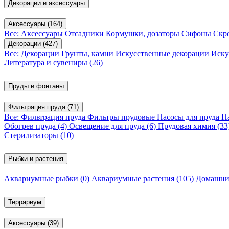
Декорации и аксессуары
Аксессуары
(164)
Все: Аксессуары
Отсадники
Кормушки, дозаторы
Сифоны
Скр
Декорации
(427)
Все: Декорации
Грунты, камни
Искусственные декорации
Иску
Литература и сувениры
(26)
Пруды и фонтаны
Фильтрация пруда
(71)
Все: Фильтрация пруда
Фильтры прудовые
Насосы для пруда
Н
Обогрев пруда
(4)
Освещение для пруда
(6)
Прудовая химия
(33
Стерилизаторы
(10)
Рыбки и растения
Аквариумные рыбки
(0)
Аквариумные растения
(105)
Домашни
Террариум
Аксессуары
(39)