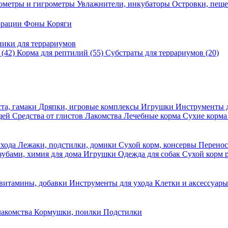
ометры и гигрометры
Увлажнители, инкубаторы
Островки, пещ
корации
Фоны
Коряги
ники для террариумов
в
(42)
Корма для рептилий
(55)
Субстраты для террариумов
(20)
та, гамаки
Дряпки, игровые комплексы
Игрушки
Инструменты 
ещей
Средства от глистов
Лакомства
Лечебные корма
Сухие корма
ухода
Лежаки, подстилки, домики
Сухой корм, консервы
Перено
 зубами, химия для дома
Игрушки
Одежда для собак
Сухой корм 
 витамины, добавки
Инструменты для ухода
Клетки и аксессуар
лакомства
Кормушки, поилки
Подстилки