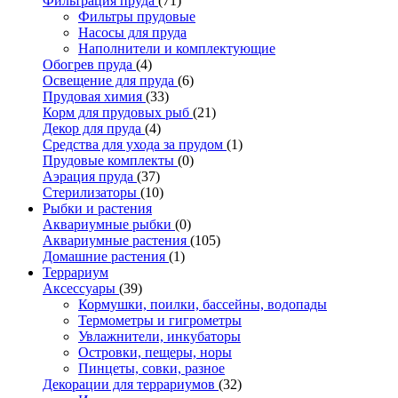
Фильтрация пруда
(71)
Фильтры прудовые
Насосы для пруда
Наполнители и комплектующие
Обогрев пруда
(4)
Освещение для пруда
(6)
Прудовая химия
(33)
Корм для прудовых рыб
(21)
Декор для пруда
(4)
Средства для ухода за прудом
(1)
Прудовые комплекты
(0)
Аэрация пруда
(37)
Стерилизаторы
(10)
Рыбки и растения
Аквариумные рыбки
(0)
Аквариумные растения
(105)
Домашние растения
(1)
Террариум
Аксессуары
(39)
Кормушки, поилки, бассейны, водопады
Термометры и гигрометры
Увлажнители, инкубаторы
Островки, пещеры, норы
Пинцеты, совки, разное
Декорации для террариумов
(32)