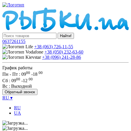
Найти!
0637261155
+38 (063) 726-11-55
+38 (050) 232-63-60
+38 (096) 241-28-86
График работы
00
00
Пн - Пт : 09
-
18
00
00
Сб
: 09
-
12
Вс
: Выходной
Обратный звонок
RU
▾
RU
UA