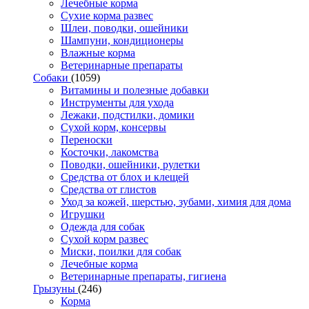
Лечебные корма
Сухие корма развес
Шлеи, поводки, ошейники
Шампуни, кондиционеры
Влажные корма
Ветеринарные препараты
Собаки
(1059)
Витамины и полезные добавки
Инструменты для ухода
Лежаки, подстилки, домики
Сухой корм, консервы
Переноски
Косточки, лакомства
Поводки, ошейники, рулетки
Средства от блох и клещей
Средства от глистов
Уход за кожей, шерстью, зубами, химия для дома
Игрушки
Одежда для собак
Сухой корм развес
Миски, поилки для собак
Лечебные корма
Ветеринарные препараты, гигиена
Грызуны
(246)
Корма