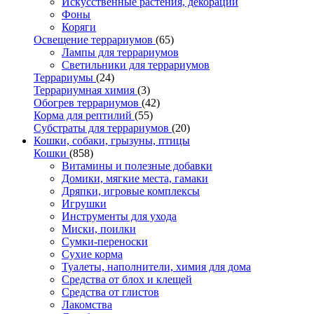
Искусственные растения, декорации
Фоны
Коряги
Освещение террариумов
(65)
Лампы для террариумов
Светильники для террариумов
Террариумы
(24)
Террариумная химия
(3)
Обогрев террариумов
(42)
Корма для рептилий
(55)
Субстраты для террариумов
(20)
Кошки, собаки, грызуны, птицы
Кошки
(858)
Витамины и полезные добавки
Домики, мягкие места, гамаки
Дряпки, игровые комплексы
Игрушки
Инструменты для ухода
Миски, поилки
Сумки-переноски
Сухие корма
Туалеты, наполнители, химия для дома
Средства от блох и клещей
Средства от глистов
Лакомства