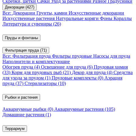
Скребки, щетки
Сачки
Уход за растениями
Разное
Градусники
Декорации
(427)
Все: Декорации
Грунты, камни
Искусственные декорации
Искусственные растения
Натуральные коряги
Фоны
Кораллы
Литература и сувениры
(26)
Пруды и фонтаны
Фильтрация пруда
(71)
Все: Фильтрация пруда
Фильтры прудовые
Насосы для пруда
Наполнители и комплектующие
Обогрев пруда
(4)
Освещение для пруда
(6)
Прудовая химия
(33)
Корм для прудовых рыб
(21)
Декор для пруда
(4)
Средства
для ухода за прудом
(1)
Прудовые комплекты
(0)
Аэрация
пруда
(37)
Стерилизаторы
(10)
Рыбки и растения
Аквариумные рыбки
(0)
Аквариумные растения
(105)
Домашние растения
(1)
Террариум