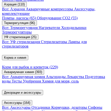
Аэрация
(110)
Все: Аэрация
Аквариумные компрессоры
Аксессуары,
комплектующие
Помпы, насосы
(65)
Оборудование CO2
(55)
Терморегуляция
(96)
Все: Терморегуляция
Нагреватели
Холодильники
Терморегуляторы
УФ стерилизация
(25)
Все: УФ стерилизация
Стерилизаторы
Лампы для
стерилизаторов
Корма и химия
Корм для рыбок и креветок
(229)
Аквариумная химия
(393)
Все: Аквариумная химия
Альгициды
Лекарства
Подготовка
воды
Тесты
Удобрения
Химия для моря, соль
Декорации и аксессуары
Аксессуары
(164)
Все: Аксессуары
Отсадники
Кормушки, дозаторы
Сифоны