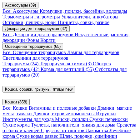
Аксессуары
(39)
Все: Аксессуары
Кормушки, поилки, бассейны, водопады
Термометры и гигрометры
Увлажнители, инкубаторы
Островки, пещеры, норы
Пинцеты, совки, разное
Декорации для террариумов
(32)
Все: Декорации для террариумов
Искусственные растения,
декорации
Фоны
Коряги
Освещение террариумов
(65)
Все: Освещение террариумов
Лампы для террариумов
Светильники для террариумов
Террариумы
(24)
Террариумная химия
(3)
Обогрев
террариумов
(42)
Корма для рептилий
(55)
Субстраты для
террариумов
(20)
Кошки, собаки, грызуны, птицы
new
Кошки
(858)
Все: Кошки
Витамины и полезные добавки
Домики, мягкие
места, гамаки
Дряпки, игровые комплексы
Игрушки
Инструменты для ухода
Миски, поилки
Сумки-переноски
Сухие корма
Туалеты, наполнители, химия для дома
Средства
от блох и клещей
Средства от глистов
Лакомства
Лечебные
корма
Сухие корма развес
Шлеи, поводки, ошейники