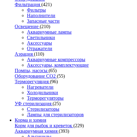
Фильтрация
(421)
Фильтры
Наполнители
Запасные части
Освещение
(210)
Аквариумные лампы
Светильники
Аксессуары
Отражатели
Аэрация
(110)
Аквариумные компрессоры
Аксессуары, комплектующие
Помпы, насосы
(65)
Оборудование CO2
(55)
Терморегуляция
(96)
Нагреватели
Холодильники
Терморегуляторы
УФ стерилизация
(25)
Стерилизаторы
Лампы для стерилизаторов
Корма и химия
Корм для рыбок и креветок
(229)
Аквариумная химия
(393)
Альгициды