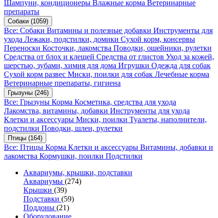
Шампуни, кондиционеры
Влажные корма
Ветеринарные
препараты
Собаки
(1059)
Все: Собаки
Витамины и полезные добавки
Инструменты для
ухода
Лежаки, подстилки, домики
Сухой корм, консервы
Переноски
Косточки, лакомства
Поводки, ошейники, рулетки
Средства от блох и клещей
Средства от глистов
Уход за кожей,
шерстью, зубами, химия для дома
Игрушки
Одежда для собак
Сухой корм развес
Миски, поилки для собак
Лечебные корма
Ветеринарные препараты, гигиена
Грызуны
(246)
Все: Грызуны
Корма
Косметика, средства для ухода
Лакомства, витамины, добавки
Инструменты для ухода
Клетки и аксессуары
Миски, поилки
Туалеты, наполнители,
подстилки
Поводки, шлеи, рулетки
Птицы
(164)
Все: Птицы
Корма
Клетки и аксессуары
Витамины, добавки и
лакомства
Кормушки, поилки
Подстилки
Аквариумы, крышки, подставки
Аквариумы
(274)
Крышки
(39)
Подставки
(59)
Поддоны
(21)
Оборудование