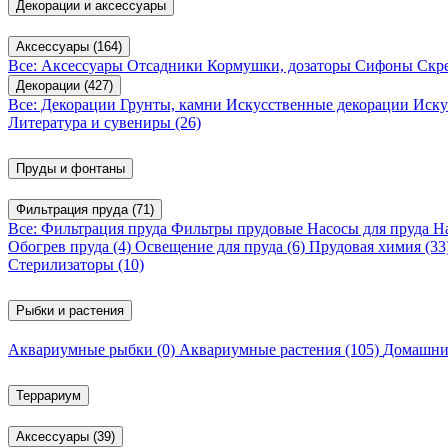
Декорации и аксессуары
Аксессуары
(164)
Все: Аксессуары
Отсадники
Кормушки, дозаторы
Сифоны
Скр
Декорации
(427)
Все: Декорации
Грунты, камни
Искусственные декорации
Иску
Литература и сувениры
(26)
Пруды и фонтаны
Фильтрация пруда
(71)
Все: Фильтрация пруда
Фильтры прудовые
Насосы для пруда
Н
Обогрев пруда
(4)
Освещение для пруда
(6)
Прудовая химия
(33
Стерилизаторы
(10)
Рыбки и растения
Аквариумные рыбки
(0)
Аквариумные растения
(105)
Домашни
Террариум
Аксессуары
(39)