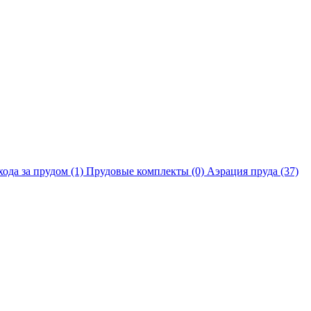
хода за прудом
(1)
Прудовые комплекты
(0)
Аэрация пруда
(37)