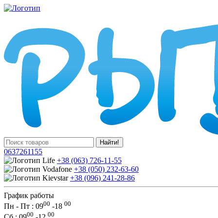
Найти!
0637261155
+38 (063) 726-11-55
+38 (050) 232-63-60
+38 (096) 241-28-86
График работы
00
00
Пн - Пт : 09
-
18
00
00
Сб
: 09
-
12