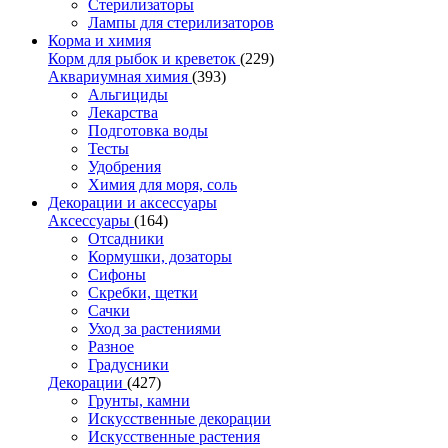
Стерилизаторы
Лампы для стерилизаторов
Корма и химия
Корм для рыбок и креветок
(229)
Аквариумная химия
(393)
Альгициды
Лекарства
Подготовка воды
Тесты
Удобрения
Химия для моря, соль
Декорации и аксессуары
Аксессуары
(164)
Отсадники
Кормушки, дозаторы
Сифоны
Скребки, щетки
Сачки
Уход за растениями
Разное
Градусники
Декорации
(427)
Грунты, камни
Искусственные декорации
Искусственные растения