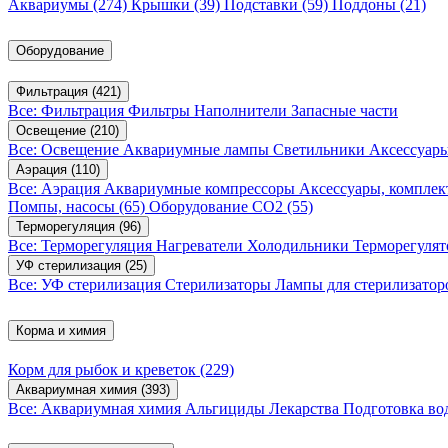
Аквариумы
(274)
Крышки
(39)
Подставки
(59)
Поддоны
(21)
Оборудование
Фильтрация
(421)
Все: Фильтрация
Фильтры
Наполнители
Запасные части
Освещение
(210)
Все: Освещение
Аквариумные лампы
Светильники
Аксессуар
Аэрация
(110)
Все: Аэрация
Аквариумные компрессоры
Аксессуары, компле
Помпы, насосы
(65)
Оборудование CO2
(55)
Терморегуляция
(96)
Все: Терморегуляция
Нагреватели
Холодильники
Терморегуля
УФ стерилизация
(25)
Все: УФ стерилизация
Стерилизаторы
Лампы для стерилизатор
Корма и химия
Корм для рыбок и креветок
(229)
Аквариумная химия
(393)
Все: Аквариумная химия
Альгициды
Лекарства
Подготовка в