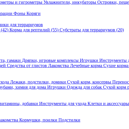
ометры и гигрометры
Увлажнители, инкубаторы
Островки, пещ
корации
Фоны
Коряги
ники для террариумов
в
(42)
Корма для рептилий
(55)
Субстраты для террариумов
(20)
та, гамаки
Дряпки, игровые комплексы
Игрушки
Инструменты 
ещей
Средства от глистов
Лакомства
Лечебные корма
Сухие корма
ухода
Лежаки, подстилки, домики
Сухой корм, консервы
Перено
 зубами, химия для дома
Игрушки
Одежда для собак
Сухой корм 
 витамины, добавки
Инструменты для ухода
Клетки и аксессуар
лакомства
Кормушки, поилки
Подстилки