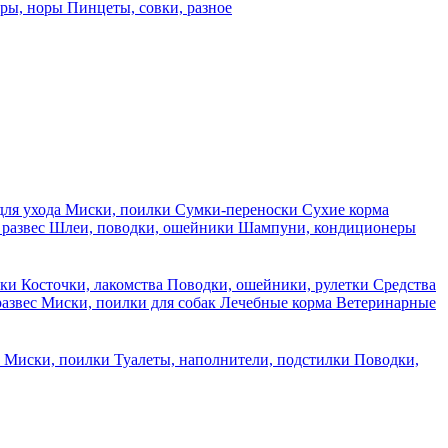
еры, норы
Пинцеты, совки, разное
для ухода
Миски, поилки
Сумки-переноски
Сухие корма
 развес
Шлеи, поводки, ошейники
Шампуни, кондиционеры
ски
Косточки, лакомства
Поводки, ошейники, рулетки
Средства
развес
Миски, поилки для собак
Лечебные корма
Ветеринарные
ы
Миски, поилки
Туалеты, наполнители, подстилки
Поводки,