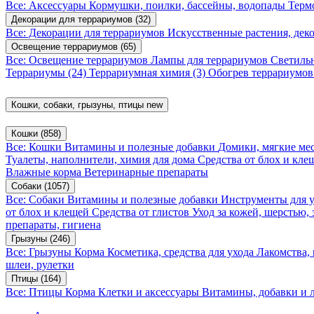
Все: Аксессуары
Кормушки, поилки, бассейны, водопады
Терм
Декорации для террариумов
(32)
Все: Декорации для террариумов
Искусственные растения, де
Освещение террариумов
(65)
Все: Освещение террариумов
Лампы для террариумов
Светиль
Террариумы
(24)
Террариумная химия
(3)
Обогрев террариумо
Кошки, собаки, грызуны, птицы
new
Кошки
(858)
Все: Кошки
Витамины и полезные добавки
Домики, мягкие мес
Туалеты, наполнители, химия для дома
Средства от блох и кл
Влажные корма
Ветеринарные препараты
Собаки
(1057)
Все: Собаки
Витамины и полезные добавки
Инструменты для 
от блох и клещей
Средства от глистов
Уход за кожей, шерстью,
препараты, гигиена
Грызуны
(246)
Все: Грызуны
Корма
Косметика, средства для ухода
Лакомства,
шлеи, рулетки
Птицы
(164)
Все: Птицы
Корма
Клетки и аксессуары
Витамины, добавки и 