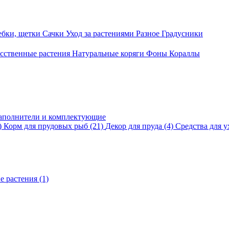
ебки, щетки
Сачки
Уход за растениями
Разное
Градусники
сственные растения
Натуральные коряги
Фоны
Кораллы
аполнители и комплектующие
)
Корм для прудовых рыб
(21)
Декор для пруда
(4)
Средства для у
е растения
(1)