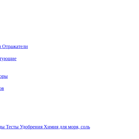
ы
Отражатели
ктующие
торы
ов
оды
Тесты
Удобрения
Химия для моря, соль