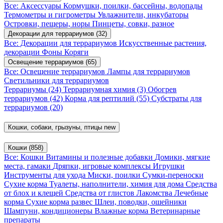
Все: Аксессуары
Кормушки, поилки, бассейны, водопады
Термометры и гигрометры
Увлажнители, инкубаторы
Островки, пещеры, норы
Пинцеты, совки, разное
Декорации для террариумов
(32)
Все: Декорации для террариумов
Искусственные растения,
декорации
Фоны
Коряги
Освещение террариумов
(65)
Все: Освещение террариумов
Лампы для террариумов
Светильники для террариумов
Террариумы
(24)
Террариумная химия
(3)
Обогрев
террариумов
(42)
Корма для рептилий
(55)
Субстраты для
террариумов
(20)
Кошки, собаки, грызуны, птицы
new
Кошки
(858)
Все: Кошки
Витамины и полезные добавки
Домики, мягкие
места, гамаки
Дряпки, игровые комплексы
Игрушки
Инструменты для ухода
Миски, поилки
Сумки-переноски
Сухие корма
Туалеты, наполнители, химия для дома
Средства
от блох и клещей
Средства от глистов
Лакомства
Лечебные
корма
Сухие корма развес
Шлеи, поводки, ошейники
Шампуни, кондиционеры
Влажные корма
Ветеринарные
препараты