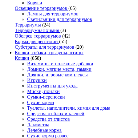
Коряги
Освещение террариумов
(65)
Лампы для террариумов
Светильники для террариумов
Террариумы
(24)
Террариумная химия
(3)
Обогрев террариумов
(42)
Корма для рептилий
(55)
Субстраты для террариумов
(20)
Кошки, собаки, грызуны, птицы
Кошки
(858)
Витамины и полезные добавки
Домики, мягкие места, гамаки
Дряпки, игровые комплексы
Игрушки
Инструменты для ухода
Миски, поилки
Сумки-переноски
Сухие корма
Туалеты, наполнители, химия для дома
Средства от блох и клещей
Средства от глистов
Лакомства
Лечебные корма
Сухие корма развес