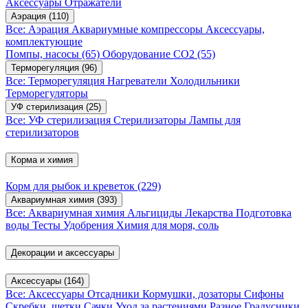
Аксессуары
Отражатели
Аэрация
(110)
Все: Аэрация
Аквариумные компрессоры
Аксессуары,
комплектующие
Помпы, насосы
(65)
Оборудование CO2
(55)
Терморегуляция
(96)
Все: Терморегуляция
Нагреватели
Холодильники
Терморегуляторы
УФ стерилизация
(25)
Все: УФ стерилизация
Стерилизаторы
Лампы для
стерилизаторов
Корма и химия
Корм для рыбок и креветок
(229)
Аквариумная химия
(393)
Все: Аквариумная химия
Альгициды
Лекарства
Подготовка
воды
Тесты
Удобрения
Химия для моря, соль
Декорации и аксессуары
Аксессуары
(164)
Все: Аксессуары
Отсадники
Кормушки, дозаторы
Сифоны
Скребки, щетки
Сачки
Уход за растениями
Разное
Градусники