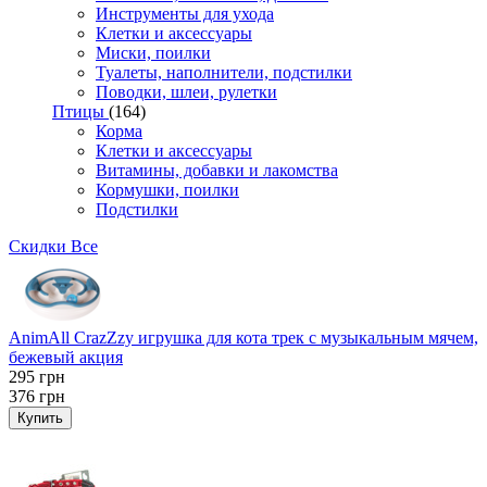
Инструменты для ухода
Клетки и аксессуары
Миски, поилки
Туалеты, наполнители, подстилки
Поводки, шлеи, рулетки
Птицы
(164)
Корма
Клетки и аксессуары
Витамины, добавки и лакомства
Кормушки, поилки
Подстилки
Скидки
Все
AnimAll CrazZzy игрушка для кота трек с музыкальным мячем,
бежевый акция
295
грн
376
грн
Купить