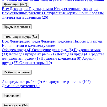
Декорации
(427)
Все: Декорации
Грунты, камни
Искусственные декорации
Искусственные растения
Натуральные коряги
Фоны
Кораллы
Литература и сувениры
(26)
Пруды и фонтаны
Фильтрация пруда
(71)
Все: Фильтрация пруда
Фильтры прудовые
Насосы для пруда
Наполнители и комплектующие
Обогрев пруда
(4)
Освещение для пруда
(6)
Прудовая химия
(33)
Корм для прудовых рыб
(21)
Декор для пруда
(4)
Средства
для ухода за прудом
(1)
Прудовые комплекты
(0)
Аэрация
пруда
(37)
Стерилизаторы
(10)
Рыбки и растения
Аквариумные рыбки
(0)
Аквариумные растения
(105)
Домашние растения
(1)
Террариум
Аксессуары
(39)