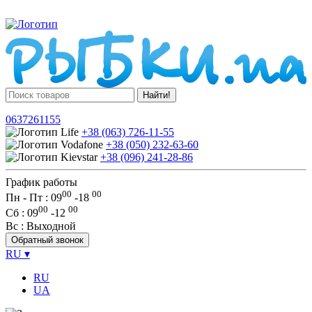
Найти!
0637261155
+38 (063) 726-11-55
+38 (050) 232-63-60
+38 (096) 241-28-86
График работы
00
00
Пн - Пт : 09
-
18
00
00
Сб
: 09
-
12
Вс
: Выходной
Обратный звонок
RU
▾
RU
UA