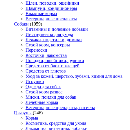
Шлеи, поводки, ошейники
Шампуни, кондиционеры
Влажные корма
Ветеринарные препараты
Собаки
(1059)
Витамины и полезные добавки
Инструменты для ухода
Лежаки, подстилки, домики
Сухой корм, консервы
Переноски
Косточки, лакомства
Поводки, ошейники, рулетки
Средства от блох и клещей
Средства от глистов
Уход за кожей, шерстью, зубами, химия для дома
Игрушки
Одежда для собак
Сухой корм развес
Миски, поилки для собак
Лечебные корма
Ветеринарные препараты, гигиена
Грызуны
(246)
Корма
Косметика, средства для ухода
Лакомства, витамины, добавки