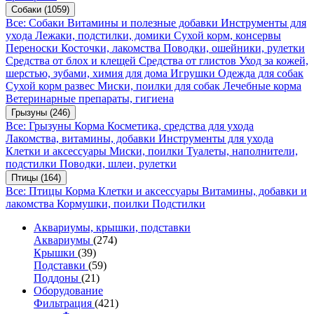
Собаки
(1059)
Все: Собаки
Витамины и полезные добавки
Инструменты для
ухода
Лежаки, подстилки, домики
Сухой корм, консервы
Переноски
Косточки, лакомства
Поводки, ошейники, рулетки
Средства от блох и клещей
Средства от глистов
Уход за кожей,
шерстью, зубами, химия для дома
Игрушки
Одежда для собак
Сухой корм развес
Миски, поилки для собак
Лечебные корма
Ветеринарные препараты, гигиена
Грызуны
(246)
Все: Грызуны
Корма
Косметика, средства для ухода
Лакомства, витамины, добавки
Инструменты для ухода
Клетки и аксессуары
Миски, поилки
Туалеты, наполнители,
подстилки
Поводки, шлеи, рулетки
Птицы
(164)
Все: Птицы
Корма
Клетки и аксессуары
Витамины, добавки и
лакомства
Кормушки, поилки
Подстилки
Аквариумы, крышки, подставки
Аквариумы
(274)
Крышки
(39)
Подставки
(59)
Поддоны
(21)
Оборудование
Фильтрация
(421)