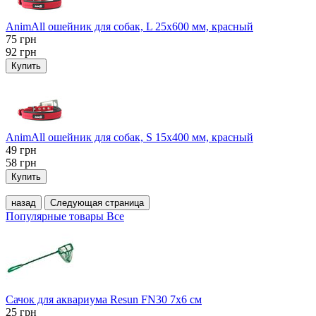
AnimAll ошейник для собак, L 25x600 мм, красный
75
грн
92
грн
Купить
AnimAll ошейник для собак, S 15х400 мм, красный
49
грн
58
грн
Купить
назад
Следующая страница
Популярные товары
Все
Сачок для аквариума Resun FN30 7х6 см
25
грн