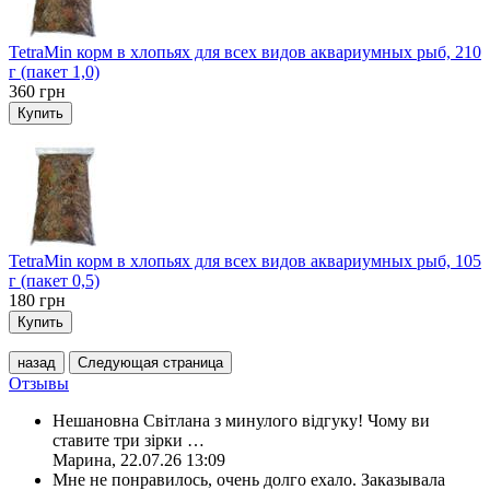
TetraMin корм в хлопьях для всех видов аквариумных рыб, 210
г (пакет 1,0)
360
грн
Купить
TetraMin корм в хлопьях для всех видов аквариумных рыб, 105
г (пакет 0,5)
180
грн
Купить
назад
Следующая страница
Отзывы
Нешановна Світлана з минулого відгуку! Чому ви
ставите три зірки
…
Марина
,
22.07.26 13:09
Мне не понравилось, очень долго ехало. Заказывала