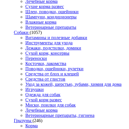
Лечебные корма
Сухие корма развес
Шлеи, поводки, ошейники
Шампуни, кондиционеры
Влажные корма
Ветеринарные препараты
Собаки
(1057)
Витамины и полезные добавки
Инструменты для ухода
Лежаки, подстилки, домики
Сухой корм, консервы
Переноски
Косточки, лакомства
Поводки, ошейники, рулетки
Средства от блох и клещей
Средства от глистов
Уход за кожей, шерстью, зубами, химия для дома
Игрушки
Одежда для собак
Сухой корм развес
Миски, поилки для собак
Лечебные корма
Ветеринарные препараты, гигиена
Грызуны
(246)
Корма