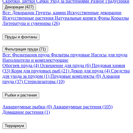
Скребки, щетки
Сачки
Уход за растениями
Разное
Градусники
Декорации
(427)
Все: Декорации
Грунты, камни
Искусственные декорации
Искусственные растения
Натуральные коряги
Фоны
Кораллы
Литература и сувениры
(26)
Пруды и фонтаны
Фильтрация пруда
(71)
Все: Фильтрация пруда
Фильтры прудовые
Насосы для пруда
Наполнители и комплектующие
Обогрев пруда
(4)
Освещение для пруда
(6)
Прудовая химия
(33)
Корм для прудовых рыб
(21)
Декор для пруда
(4)
Средства
для ухода за прудом
(1)
Прудовые комплекты
(0)
Аэрация
пруда
(37)
Стерилизаторы
(10)
Рыбки и растения
Аквариумные рыбки
(0)
Аквариумные растения
(105)
Домашние растения
(1)
Террариум