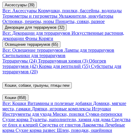
Аксессуары
(39)
Все: Аксессуары
Кормушки, поилки, бассейны, водопады
Термометры и гигрометры
Увлажнители, инкубаторы
Островки, пещеры, норы
Пинцеты, совки, разное
Декорации для террариумов
(32)
Все: Декорации для террариумов
Искусственные растения,
декорации
Фоны
Коряги
Освещение террариумов
(65)
Все: Освещение террариумов
Лампы для террариумов
Светильники для террариумов
Террариумы
(24)
Террариумная химия
(3)
Обогрев
террариумов
(42)
Корма для рептилий
(55)
Субстраты для
террариумов
(20)
Кошки, собаки, грызуны, птицы
new
Кошки
(858)
Все: Кошки
Витамины и полезные добавки
Домики, мягкие
места, гамаки
Дряпки, игровые комплексы
Игрушки
Инструменты для ухода
Миски, поилки
Сумки-переноски
Сухие корма
Туалеты, наполнители, химия для дома
Средства
от блох и клещей
Средства от глистов
Лакомства
Лечебные
корма
Сухие корма развес
Шлеи, поводки, ошейники