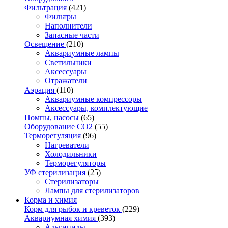
Фильтрация
(421)
Фильтры
Наполнители
Запасные части
Освещение
(210)
Аквариумные лампы
Светильники
Аксессуары
Отражатели
Аэрация
(110)
Аквариумные компрессоры
Аксессуары, комплектующие
Помпы, насосы
(65)
Оборудование CO2
(55)
Терморегуляция
(96)
Нагреватели
Холодильники
Терморегуляторы
УФ стерилизация
(25)
Стерилизаторы
Лампы для стерилизаторов
Корма и химия
Корм для рыбок и креветок
(229)
Аквариумная химия
(393)
Альгициды