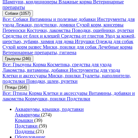
Шампуни, кондиционеры
Влажные корма
Ветеринарные
препараты
Собаки
(1057)
Все: Собаки
Витамины и полезные добавки
Инструменты для
ухода
Лежаки, подстилки, домики
Сухой корм, консервы
Переноски
Косточки, лакомства
Поводки, ошейники, рулетки
Средства от блох и клещей
Средства от глистов
Уход за кожей,
шерстью, зубами, химия для дома
Игрушки
Одежда для собак
Сухой корм развес
Миски, поилки для собак
Лечебные корма
Ветеринарные препараты, гигиена
Грызуны
(246)
Все: Грызуны
Корма
Косметика, средства для ухода
Лакомства, витамины, добавки
Инструменты для ухода
Клетки и аксессуары
Миски, поилки
Туалеты, наполнители,
подстилки
Поводки, шлеи, рулетки
Птицы
(164)
Все: Птицы
Корма
Клетки и аксессуары
Витамины, добавки и
лакомства
Кормушки, поилки
Подстилки
Аквариумы, крышки, подставки
Аквариумы
(274)
Крышки
(39)
Подставки
(59)
Поддоны
(21)
Оборудование