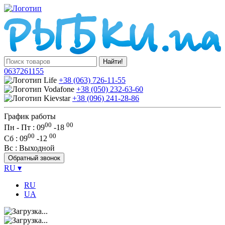
Найти!
0637261155
+38 (063) 726-11-55
+38 (050) 232-63-60
+38 (096) 241-28-86
График работы
00
00
Пн - Пт : 09
-
18
00
00
Сб
: 09
-
12
Вс
: Выходной
Обратный звонок
RU
▾
RU
UA