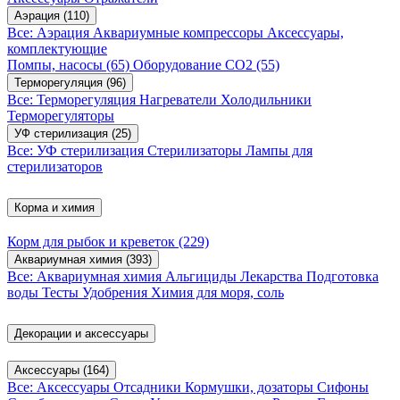
Аэрация
(110)
Все: Аэрация
Аквариумные компрессоры
Аксессуары,
комплектующие
Помпы, насосы
(65)
Оборудование CO2
(55)
Терморегуляция
(96)
Все: Терморегуляция
Нагреватели
Холодильники
Терморегуляторы
УФ стерилизация
(25)
Все: УФ стерилизация
Стерилизаторы
Лампы для
стерилизаторов
Корма и химия
Корм для рыбок и креветок
(229)
Аквариумная химия
(393)
Все: Аквариумная химия
Альгициды
Лекарства
Подготовка
воды
Тесты
Удобрения
Химия для моря, соль
Декорации и аксессуары
Аксессуары
(164)
Все: Аксессуары
Отсадники
Кормушки, дозаторы
Сифоны