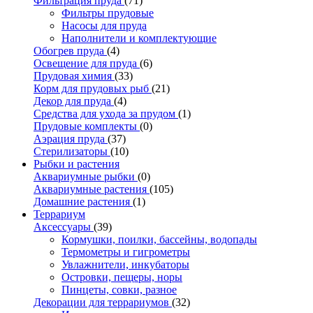
Фильтрация пруда
(71)
Фильтры прудовые
Насосы для пруда
Наполнители и комплектующие
Обогрев пруда
(4)
Освещение для пруда
(6)
Прудовая химия
(33)
Корм для прудовых рыб
(21)
Декор для пруда
(4)
Средства для ухода за прудом
(1)
Прудовые комплекты
(0)
Аэрация пруда
(37)
Стерилизаторы
(10)
Рыбки и растения
Аквариумные рыбки
(0)
Аквариумные растения
(105)
Домашние растения
(1)
Террариум
Аксессуары
(39)
Кормушки, поилки, бассейны, водопады
Термометры и гигрометры
Увлажнители, инкубаторы
Островки, пещеры, норы
Пинцеты, совки, разное
Декорации для террариумов
(32)