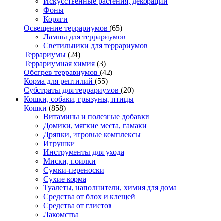
Искусственные растения, декорации
Фоны
Коряги
Освещение террариумов
(65)
Лампы для террариумов
Светильники для террариумов
Террариумы
(24)
Террариумная химия
(3)
Обогрев террариумов
(42)
Корма для рептилий
(55)
Субстраты для террариумов
(20)
Кошки, собаки, грызуны, птицы
Кошки
(858)
Витамины и полезные добавки
Домики, мягкие места, гамаки
Дряпки, игровые комплексы
Игрушки
Инструменты для ухода
Миски, поилки
Сумки-переноски
Сухие корма
Туалеты, наполнители, химия для дома
Средства от блох и клещей
Средства от глистов
Лакомства