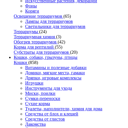
Искусственные растения, декорации
Фоны
Коряги
Освещение террариумов
(65)
Лампы для террариумов
Светильники для террариумов
Террариумы
(24)
Террариумная химия
(3)
Обогрев террариумов
(42)
Корма для рептилий
(55)
Субстраты для террариумов
(20)
Кошки, собаки, грызуны, птицы
Кошки
(858)
Витамины и полезные добавки
Домики, мягкие места, гамаки
Дряпки, игровые комплексы
Игрушки
Инструменты для ухода
Миски, поилки
Сумки-переноски
Сухие корма
Туалеты, наполнители, химия для дома
Средства от блох и клещей
Средства от глистов
Лакомства