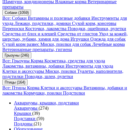
Шампуни, кондиционеры
Влажные корма
Ветеринарные
препараты
Собаки
(1059)
Все: Собаки
Витамины и полезные добавки
Инструменты для
ухода
Лежаки, подстилки, домики
Сухой корм, консервы
Переноски
Косточки, лакомства
Поводки, ошейники, рулетки
Средства от блох и клещей
Средства от глистов
Уход за кожей,
шерстью, зубами, химия для дома
Игрушки
Одежда для собак
Сухой корм развес
Миски, поилки для собак
Лечебные корма
Ветеринарные препараты, гигиена
Грызуны
(246)
Все: Грызуны
Корма
Косметика, средства для ухода
Лакомства, витамины, добавки
Инструменты для ухода
Клетки и аксессуары
Миски, поилки
Туалеты, наполнители,
подстилки
Поводки, шлеи, рулетки
Птицы
(164)
Все: Птицы
Корма
Клетки и аксессуары
Витамины, добавки и
лакомства
Кормушки, поилки
Подстилки
Аквариумы, крышки, подставки
Аквариумы
(274)
Крышки
(39)
Подставки
(59)
Поддоны
(21)
Оборудование