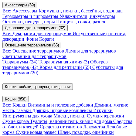
Аксессуары
(39)
Все: Аксессуары
Кормушки, поилки, бассейны, водопады
Термометры и гигрометры
Увлажнители, инкубаторы
Островки, пещеры, норы
Пинцеты, совки, разное
Декорации для террариумов
(32)
Все: Декорации для террариумов
Искусственные растения,
декорации
Фоны
Коряги
Освещение террариумов
(65)
Все: Освещение террариумов
Лампы для террариумов
Светильники для террариумов
Террариумы
(24)
Террариумная химия
(3)
Обогрев
террариумов
(42)
Корма для рептилий
(55)
Субстраты для
террариумов
(20)
Кошки, собаки, грызуны, птицы
new
Кошки
(858)
Все: Кошки
Витамины и полезные добавки
Домики, мягкие
места, гамаки
Дряпки, игровые комплексы
Игрушки
Инструменты для ухода
Миски, поилки
Сумки-переноски
Сухие корма
Туалеты, наполнители, химия для дома
Средства
от блох и клещей
Средства от глистов
Лакомства
Лечебные
корма
Сухие корма развес
Шлеи, поводки, ошейники