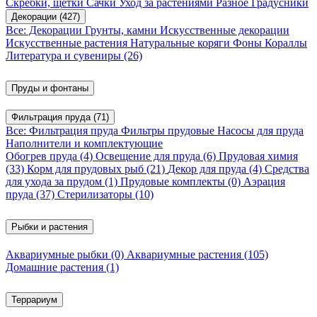
Скребки, щетки
Сачки
Уход за растениями
Разное
Градусники
Декорации
(427)
Все: Декорации
Грунты, камни
Искусственные декорации
Искусственные растения
Натуральные коряги
Фоны
Кораллы
Литература и сувениры
(26)
Пруды и фонтаны
Фильтрация пруда
(71)
Все: Фильтрация пруда
Фильтры прудовые
Насосы для пруда
Наполнители и комплектующие
Обогрев пруда
(4)
Освещение для пруда
(6)
Прудовая химия
(33)
Корм для прудовых рыб
(21)
Декор для пруда
(4)
Средства
для ухода за прудом
(1)
Прудовые комплекты
(0)
Аэрация
пруда
(37)
Стерилизаторы
(10)
Рыбки и растения
Аквариумные рыбки
(0)
Аквариумные растения
(105)
Домашние растения
(1)
Террариум