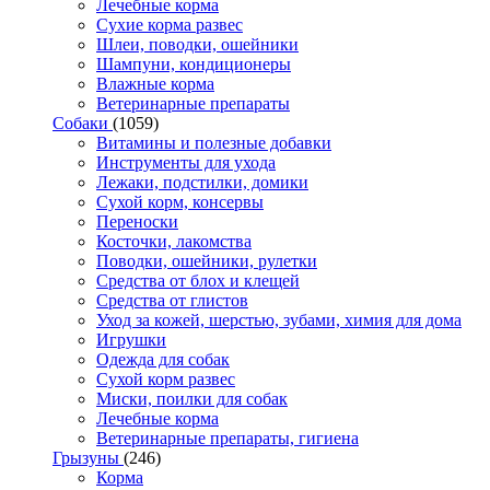
Лечебные корма
Сухие корма развес
Шлеи, поводки, ошейники
Шампуни, кондиционеры
Влажные корма
Ветеринарные препараты
Собаки
(1059)
Витамины и полезные добавки
Инструменты для ухода
Лежаки, подстилки, домики
Сухой корм, консервы
Переноски
Косточки, лакомства
Поводки, ошейники, рулетки
Средства от блох и клещей
Средства от глистов
Уход за кожей, шерстью, зубами, химия для дома
Игрушки
Одежда для собак
Сухой корм развес
Миски, поилки для собак
Лечебные корма
Ветеринарные препараты, гигиена
Грызуны
(246)
Корма