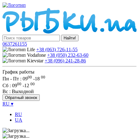
Найти!
0637261155
+38 (063) 726-11-55
+38 (050) 232-63-60
+38 (096) 241-28-86
График работы
00
00
Пн - Пт : 09
-
18
00
00
Сб
: 09
-
12
Вс
: Выходной
Обратный звонок
RU
▾
RU
UA