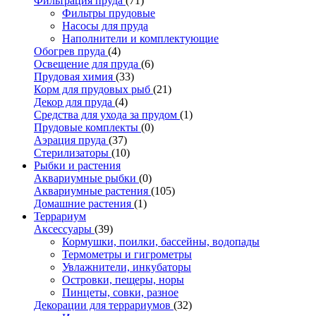
Фильтрация пруда
(71)
Фильтры прудовые
Насосы для пруда
Наполнители и комплектующие
Обогрев пруда
(4)
Освещение для пруда
(6)
Прудовая химия
(33)
Корм для прудовых рыб
(21)
Декор для пруда
(4)
Средства для ухода за прудом
(1)
Прудовые комплекты
(0)
Аэрация пруда
(37)
Стерилизаторы
(10)
Рыбки и растения
Аквариумные рыбки
(0)
Аквариумные растения
(105)
Домашние растения
(1)
Террариум
Аксессуары
(39)
Кормушки, поилки, бассейны, водопады
Термометры и гигрометры
Увлажнители, инкубаторы
Островки, пещеры, норы
Пинцеты, совки, разное
Декорации для террариумов
(32)