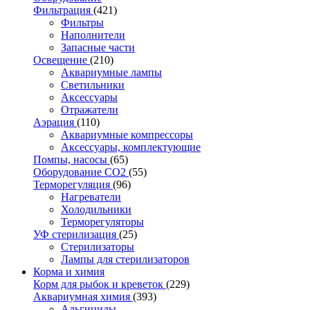
Фильтрация
(421)
Фильтры
Наполнители
Запасные части
Освещение
(210)
Аквариумные лампы
Светильники
Аксессуары
Отражатели
Аэрация
(110)
Аквариумные компрессоры
Аксессуары, комплектующие
Помпы, насосы
(65)
Оборудование CO2
(55)
Терморегуляция
(96)
Нагреватели
Холодильники
Терморегуляторы
УФ стерилизация
(25)
Стерилизаторы
Лампы для стерилизаторов
Корма и химия
Корм для рыбок и креветок
(229)
Аквариумная химия
(393)
Альгициды