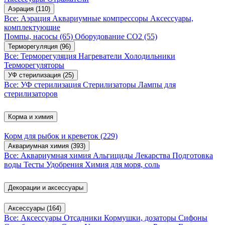
Аэрация
(110)
Все: Аэрация
Аквариумные компрессоры
Аксессуары,
комплектующие
Помпы, насосы
(65)
Оборудование CO2
(55)
Терморегуляция
(96)
Все: Терморегуляция
Нагреватели
Холодильники
Терморегуляторы
УФ стерилизация
(25)
Все: УФ стерилизация
Стерилизаторы
Лампы для
стерилизаторов
Корма и химия
Корм для рыбок и креветок
(229)
Аквариумная химия
(393)
Все: Аквариумная химия
Альгициды
Лекарства
Подготовка
воды
Тесты
Удобрения
Химия для моря, соль
Декорации и аксессуары
Аксессуары
(164)
Все: Аксессуары
Отсадники
Кормушки, дозаторы
Сифоны