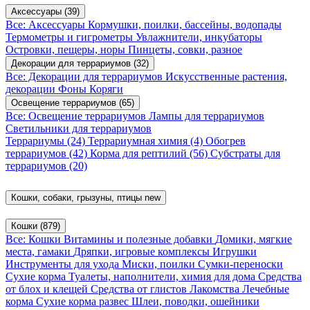
Аксессуары
(39)
Все: Аксессуары
Кормушки, поилки, бассейны, водопады
Термометры и гигрометры
Увлажнители, инкубаторы
Островки, пещеры, норы
Пинцеты, совки, разное
Декорации для террариумов
(32)
Все: Декорации для террариумов
Искусственные растения,
декорации
Фоны
Коряги
Освещение террариумов
(65)
Все: Освещение террариумов
Лампы для террариумов
Светильники для террариумов
Террариумы
(24)
Террариумная химия
(4)
Обогрев
террариумов
(42)
Корма для рептилий
(56)
Субстраты для
террариумов
(20)
Кошки, собаки, грызуны, птицы
new
Кошки
(879)
Все: Кошки
Витамины и полезные добавки
Домики, мягкие
места, гамаки
Дряпки, игровые комплексы
Игрушки
Инструменты для ухода
Миски, поилки
Сумки-переноски
Сухие корма
Туалеты, наполнители, химия для дома
Средства
от блох и клещей
Средства от глистов
Лакомства
Лечебные
корма
Сухие корма развес
Шлеи, поводки, ошейники