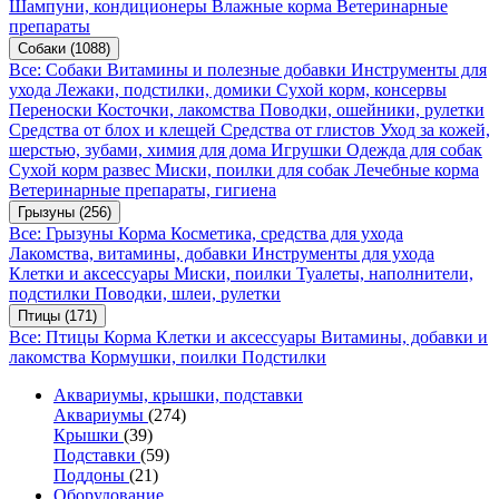
Шампуни, кондиционеры
Влажные корма
Ветеринарные
препараты
Собаки
(1088)
Все: Собаки
Витамины и полезные добавки
Инструменты для
ухода
Лежаки, подстилки, домики
Сухой корм, консервы
Переноски
Косточки, лакомства
Поводки, ошейники, рулетки
Средства от блох и клещей
Средства от глистов
Уход за кожей,
шерстью, зубами, химия для дома
Игрушки
Одежда для собак
Сухой корм развес
Миски, поилки для собак
Лечебные корма
Ветеринарные препараты, гигиена
Грызуны
(256)
Все: Грызуны
Корма
Косметика, средства для ухода
Лакомства, витамины, добавки
Инструменты для ухода
Клетки и аксессуары
Миски, поилки
Туалеты, наполнители,
подстилки
Поводки, шлеи, рулетки
Птицы
(171)
Все: Птицы
Корма
Клетки и аксессуары
Витамины, добавки и
лакомства
Кормушки, поилки
Подстилки
Аквариумы, крышки, подставки
Аквариумы
(274)
Крышки
(39)
Подставки
(59)
Поддоны
(21)
Оборудование