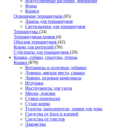
Искусственные растения, декорации
Фоны
Коряги
Освещение террариумов
(65)
Лампы для террариумов
Светильники для террариумов
Террариумы
(24)
Террариумная химия
(4)
Обогрев террариумов
(42)
Корма для рептилий
(56)
Субстраты для террариумов
(20)
Кошки, собаки, грызуны, птицы
Кошки
(879)
Витамины и полезные добавки
Домики, мягкие места, гамаки
Дряпки, игровые комплексы
Игрушки
Инструменты для ухода
Миски, поилки
Сумки-переноски
Сухие корма
Туалеты, наполнители, химия для дома
Средства от блох и клещей
Средства от глистов
Лакомства