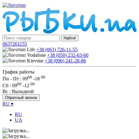
Найти!
0637261155
+38 (063) 726-11-55
+38 (050) 232-63-60
+38 (096) 241-28-86
График работы
00
00
Пн - Пт : 09
-
18
00
00
Сб
: 09
-
12
Вс
: Выходной
Обратный звонок
RU
▾
RU
UA