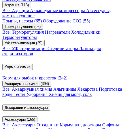
Аэрация
(113)
Все: Аэрация
Аквариумные компрессоры
Аксессуары,
комплектующие
Помпы, насосы
(65)
Оборудование CO2
(55)
Терморегуляция
(96)
Все: Терморегуляция
Нагреватели
Холодильники
Терморегуляторы
УФ стерилизация
(25)
Все: УФ стерилизация
Стерилизаторы
Лампы для
стерилизаторов
Корма и химия
Корм для рыбок и креветок
(242)
Аквариумная химия
(394)
Все: Аквариумная химия
Альгициды
Лекарства
Подготовка
воды
Тесты
Удобрения
Химия для моря, соль
Декорации и аксессуары
Аксессуары
(165)
Все: Аксессуары
Отсадники
Кормушки, дозаторы
Сифоны