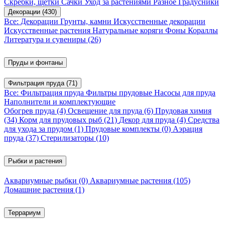
Скребки, щетки
Сачки
Уход за растениями
Разное
Градусники
Декорации
(430)
Все: Декорации
Грунты, камни
Искусственные декорации
Искусственные растения
Натуральные коряги
Фоны
Кораллы
Литература и сувениры
(26)
Пруды и фонтаны
Фильтрация пруда
(71)
Все: Фильтрация пруда
Фильтры прудовые
Насосы для пруда
Наполнители и комплектующие
Обогрев пруда
(4)
Освещение для пруда
(6)
Прудовая химия
(34)
Корм для прудовых рыб
(21)
Декор для пруда
(4)
Средства
для ухода за прудом
(1)
Прудовые комплекты
(0)
Аэрация
пруда
(37)
Стерилизаторы
(10)
Рыбки и растения
Аквариумные рыбки
(0)
Аквариумные растения
(105)
Домашние растения
(1)
Террариум