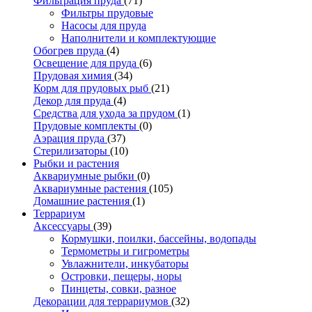
Фильтрация пруда
(71)
Фильтры прудовые
Насосы для пруда
Наполнители и комплектующие
Обогрев пруда
(4)
Освещение для пруда
(6)
Прудовая химия
(34)
Корм для прудовых рыб
(21)
Декор для пруда
(4)
Средства для ухода за прудом
(1)
Прудовые комплекты
(0)
Аэрация пруда
(37)
Стерилизаторы
(10)
Рыбки и растения
Аквариумные рыбки
(0)
Аквариумные растения
(105)
Домашние растения
(1)
Террариум
Аксессуары
(39)
Кормушки, поилки, бассейны, водопады
Термометры и гигрометры
Увлажнители, инкубаторы
Островки, пещеры, норы
Пинцеты, совки, разное
Декорации для террариумов
(32)