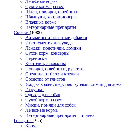
Лечебные корма
Сухие корма развес
Шлеи, поводки, ошейники
Шампуни, кондиционеры
Влажные корма
Ветеринарные препараты
Собаки
(1088)
Витамины и полезные добавки
Инструменты для ухода
Лежаки, подстилки, домики
Сухой корм, консервы
Переноски
Косточки, лакомства
Поводки, ошейники, рулетки
Средства от блох и клещей
Средства от глистов
Уход за кожей, шерстью, зубами, химия для дома
Игрушки
Одежда для собак
Сухой корм развес
Миски, поилки для собак
Лечебные корма
Ветеринарные препараты, гигиена
Грызуны
(256)
Корма