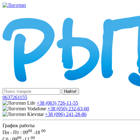
Найти!
0637261155
+38 (063) 726-11-55
+38 (050) 232-63-60
+38 (096) 241-28-86
График работы
00
00
Пн - Пт : 09
-
18
00
00
Сб
: 09
-
12