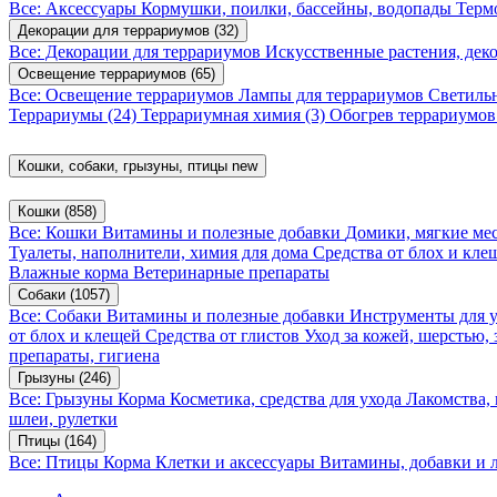
Все: Аксессуары
Кормушки, поилки, бассейны, водопады
Терм
Декорации для террариумов
(32)
Все: Декорации для террариумов
Искусственные растения, де
Освещение террариумов
(65)
Все: Освещение террариумов
Лампы для террариумов
Светиль
Террариумы
(24)
Террариумная химия
(3)
Обогрев террариумо
Кошки, собаки, грызуны, птицы
new
Кошки
(858)
Все: Кошки
Витамины и полезные добавки
Домики, мягкие мес
Туалеты, наполнители, химия для дома
Средства от блох и кл
Влажные корма
Ветеринарные препараты
Собаки
(1057)
Все: Собаки
Витамины и полезные добавки
Инструменты для 
от блох и клещей
Средства от глистов
Уход за кожей, шерстью,
препараты, гигиена
Грызуны
(246)
Все: Грызуны
Корма
Косметика, средства для ухода
Лакомства,
шлеи, рулетки
Птицы
(164)
Все: Птицы
Корма
Клетки и аксессуары
Витамины, добавки и 