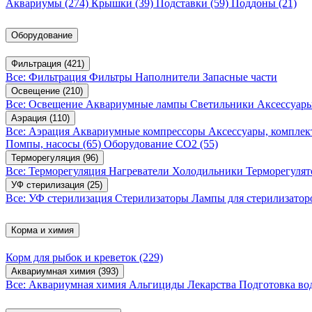
Аквариумы
(274)
Крышки
(39)
Подставки
(59)
Поддоны
(21)
Оборудование
Фильтрация
(421)
Все: Фильтрация
Фильтры
Наполнители
Запасные части
Освещение
(210)
Все: Освещение
Аквариумные лампы
Светильники
Аксессуар
Аэрация
(110)
Все: Аэрация
Аквариумные компрессоры
Аксессуары, компле
Помпы, насосы
(65)
Оборудование CO2
(55)
Терморегуляция
(96)
Все: Терморегуляция
Нагреватели
Холодильники
Терморегуля
УФ стерилизация
(25)
Все: УФ стерилизация
Стерилизаторы
Лампы для стерилизатор
Корма и химия
Корм для рыбок и креветок
(229)
Аквариумная химия
(393)
Все: Аквариумная химия
Альгициды
Лекарства
Подготовка в