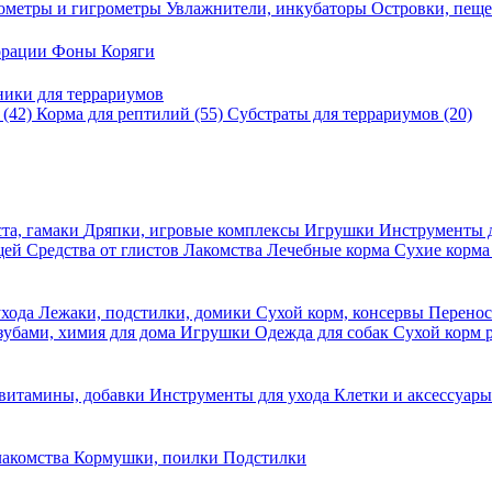
ометры и гигрометры
Увлажнители, инкубаторы
Островки, пещ
корации
Фоны
Коряги
ники для террариумов
в
(42)
Корма для рептилий
(55)
Субстраты для террариумов
(20)
та, гамаки
Дряпки, игровые комплексы
Игрушки
Инструменты 
ещей
Средства от глистов
Лакомства
Лечебные корма
Сухие корма
ухода
Лежаки, подстилки, домики
Сухой корм, консервы
Перено
 зубами, химия для дома
Игрушки
Одежда для собак
Сухой корм 
 витамины, добавки
Инструменты для ухода
Клетки и аксессуар
лакомства
Кормушки, поилки
Подстилки