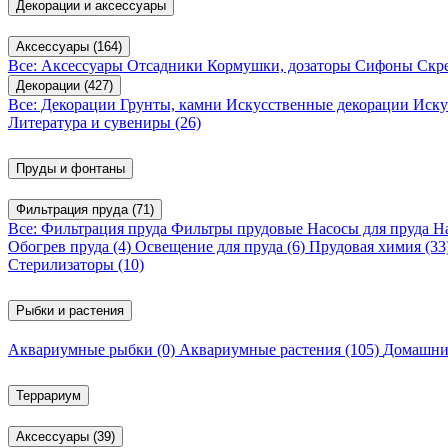
Декорации и аксессуары
Аксессуары
(164)
Все: Аксессуары
Отсадники
Кормушки, дозаторы
Сифоны
Скр
Декорации
(427)
Все: Декорации
Грунты, камни
Искусственные декорации
Иску
Литература и сувениры
(26)
Пруды и фонтаны
Фильтрация пруда
(71)
Все: Фильтрация пруда
Фильтры прудовые
Насосы для пруда
Н
Обогрев пруда
(4)
Освещение для пруда
(6)
Прудовая химия
(33
Стерилизаторы
(10)
Рыбки и растения
Аквариумные рыбки
(0)
Аквариумные растения
(105)
Домашни
Террариум
Аксессуары
(39)