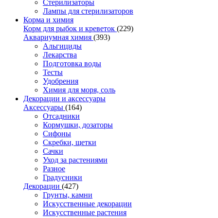
Стерилизаторы
Лампы для стерилизаторов
Корма и химия
Корм для рыбок и креветок
(229)
Аквариумная химия
(393)
Альгициды
Лекарства
Подготовка воды
Тесты
Удобрения
Химия для моря, соль
Декорации и аксессуары
Аксессуары
(164)
Отсадники
Кормушки, дозаторы
Сифоны
Скребки, щетки
Сачки
Уход за растениями
Разное
Градусники
Декорации
(427)
Грунты, камни
Искусственные декорации
Искусственные растения