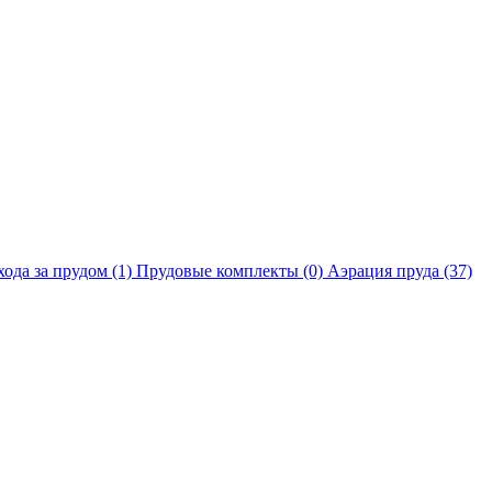
хода за прудом
(1)
Прудовые комплекты
(0)
Аэрация пруда
(37)