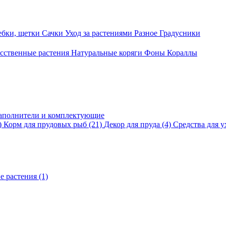
ебки, щетки
Сачки
Уход за растениями
Разное
Градусники
сственные растения
Натуральные коряги
Фоны
Кораллы
аполнители и комплектующие
)
Корм для прудовых рыб
(21)
Декор для пруда
(4)
Средства для у
е растения
(1)