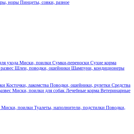
еры, норы
Пинцеты, совки, разное
для ухода
Миски, поилки
Сумки-переноски
Сухие корма
 развес
Шлеи, поводки, ошейники
Шампуни, кондиционеры
ски
Косточки, лакомства
Поводки, ошейники, рулетки
Средства
развес
Миски, поилки для собак
Лечебные корма
Ветеринарные
ы
Миски, поилки
Туалеты, наполнители, подстилки
Поводки,