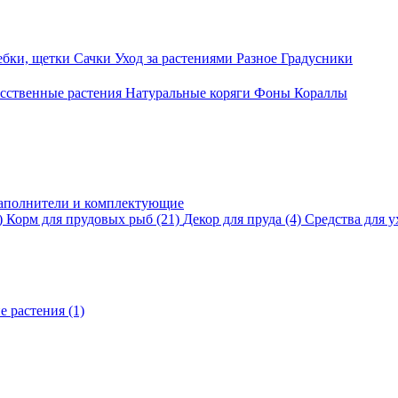
ебки, щетки
Сачки
Уход за растениями
Разное
Градусники
сственные растения
Натуральные коряги
Фоны
Кораллы
аполнители и комплектующие
)
Корм для прудовых рыб
(21)
Декор для пруда
(4)
Средства для у
е растения
(1)