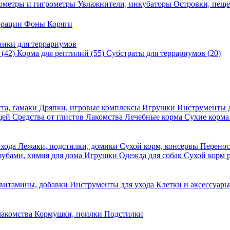
ометры и гигрометры
Увлажнители, инкубаторы
Островки, пещ
корации
Фоны
Коряги
ники для террариумов
в
(42)
Корма для рептилий
(55)
Субстраты для террариумов
(20)
та, гамаки
Дряпки, игровые комплексы
Игрушки
Инструменты 
ещей
Средства от глистов
Лакомства
Лечебные корма
Сухие корма
ухода
Лежаки, подстилки, домики
Сухой корм, консервы
Перено
 зубами, химия для дома
Игрушки
Одежда для собак
Сухой корм 
 витамины, добавки
Инструменты для ухода
Клетки и аксессуар
лакомства
Кормушки, поилки
Подстилки