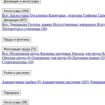
Декорации и аксессуары
Аксессуары
(164)
Все: Аксессуары
Отсадники
Кормушки, дозаторы
Сифоны
Скр
Декорации
(427)
Все: Декорации
Грунты, камни
Искусственные декорации
Иску
Литература и сувениры
(26)
Пруды и фонтаны
Фильтрация пруда
(71)
Все: Фильтрация пруда
Фильтры прудовые
Насосы для пруда
Н
Обогрев пруда
(4)
Освещение для пруда
(6)
Прудовая химия
(33
Стерилизаторы
(10)
Рыбки и растения
Аквариумные рыбки
(0)
Аквариумные растения
(105)
Домашни
Террариум
Аксессуары
(39)