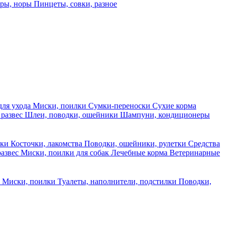
еры, норы
Пинцеты, совки, разное
для ухода
Миски, поилки
Сумки-переноски
Сухие корма
 развес
Шлеи, поводки, ошейники
Шампуни, кондиционеры
ски
Косточки, лакомства
Поводки, ошейники, рулетки
Средства
развес
Миски, поилки для собак
Лечебные корма
Ветеринарные
ы
Миски, поилки
Туалеты, наполнители, подстилки
Поводки,