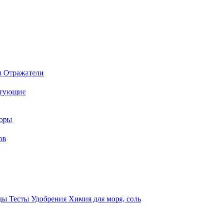
ы
Отражатели
ктующие
торы
ов
оды
Тесты
Удобрения
Химия для моря, соль