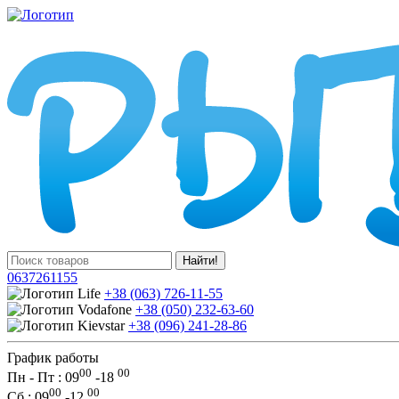
Найти!
0637261155
+38 (063) 726-11-55
+38 (050) 232-63-60
+38 (096) 241-28-86
График работы
00
00
Пн - Пт : 09
-
18
00
00
Сб
: 09
-
12