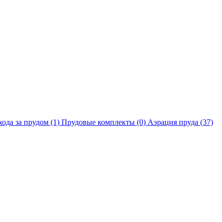
хода за прудом
(1)
Прудовые комплекты
(0)
Аэрация пруда
(37)