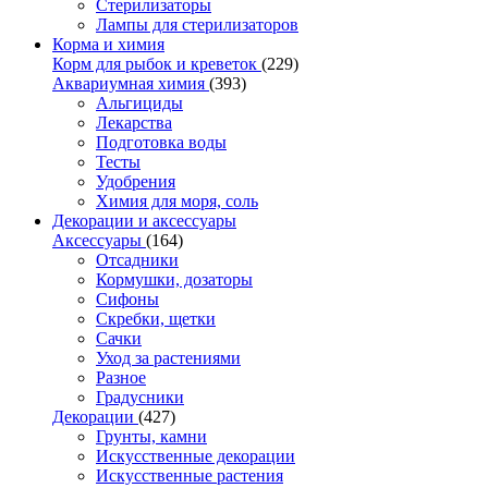
Стерилизаторы
Лампы для стерилизаторов
Корма и химия
Корм для рыбок и креветок
(229)
Аквариумная химия
(393)
Альгициды
Лекарства
Подготовка воды
Тесты
Удобрения
Химия для моря, соль
Декорации и аксессуары
Аксессуары
(164)
Отсадники
Кормушки, дозаторы
Сифоны
Скребки, щетки
Сачки
Уход за растениями
Разное
Градусники
Декорации
(427)
Грунты, камни
Искусственные декорации
Искусственные растения