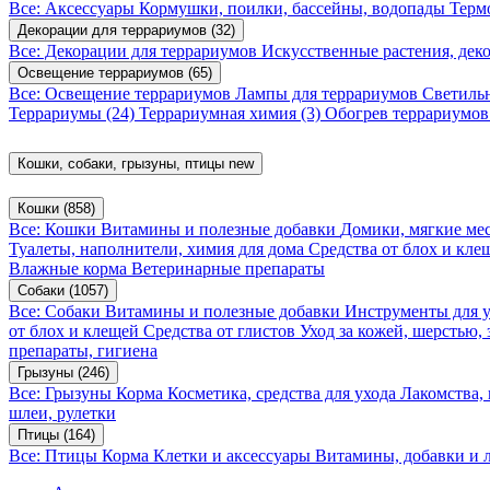
Все: Аксессуары
Кормушки, поилки, бассейны, водопады
Терм
Декорации для террариумов
(32)
Все: Декорации для террариумов
Искусственные растения, де
Освещение террариумов
(65)
Все: Освещение террариумов
Лампы для террариумов
Светиль
Террариумы
(24)
Террариумная химия
(3)
Обогрев террариумо
Кошки, собаки, грызуны, птицы
new
Кошки
(858)
Все: Кошки
Витамины и полезные добавки
Домики, мягкие мес
Туалеты, наполнители, химия для дома
Средства от блох и кл
Влажные корма
Ветеринарные препараты
Собаки
(1057)
Все: Собаки
Витамины и полезные добавки
Инструменты для 
от блох и клещей
Средства от глистов
Уход за кожей, шерстью,
препараты, гигиена
Грызуны
(246)
Все: Грызуны
Корма
Косметика, средства для ухода
Лакомства,
шлеи, рулетки
Птицы
(164)
Все: Птицы
Корма
Клетки и аксессуары
Витамины, добавки и 