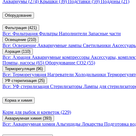
Аквариумы
(274)
Крышки
(39)
Подставки
(59)
Поддоны
(21)
Оборудование
Фильтрация
(421)
Все: Фильтрация
Фильтры
Наполнители
Запасные части
Освещение
(210)
Все: Освещение
Аквариумные лампы
Светильники
Аксессуар
Аэрация
(110)
Все: Аэрация
Аквариумные компрессоры
Аксессуары, компле
Помпы, насосы
(65)
Оборудование CO2
(55)
Терморегуляция
(96)
Все: Терморегуляция
Нагреватели
Холодильники
Терморегуля
УФ стерилизация
(25)
Все: УФ стерилизация
Стерилизаторы
Лампы для стерилизатор
Корма и химия
Корм для рыбок и креветок
(229)
Аквариумная химия
(393)
Все: Аквариумная химия
Альгициды
Лекарства
Подготовка в