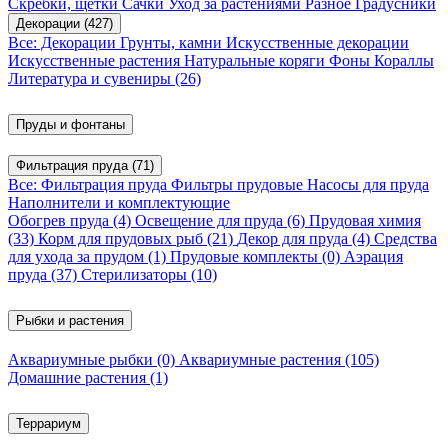
Скребки, щетки
Сачки
Уход за растениями
Разное
Градусники
Декорации
(427)
Все: Декорации
Грунты, камни
Искусственные декорации
Искусственные растения
Натуральные коряги
Фоны
Кораллы
Литература и сувениры
(26)
Пруды и фонтаны
Фильтрация пруда
(71)
Все: Фильтрация пруда
Фильтры прудовые
Насосы для пруда
Наполнители и комплектующие
Обогрев пруда
(4)
Освещение для пруда
(6)
Прудовая химия
(33)
Корм для прудовых рыб
(21)
Декор для пруда
(4)
Средства
для ухода за прудом
(1)
Прудовые комплекты
(0)
Аэрация
пруда
(37)
Стерилизаторы
(10)
Рыбки и растения
Аквариумные рыбки
(0)
Аквариумные растения
(105)
Домашние растения
(1)
Террариум