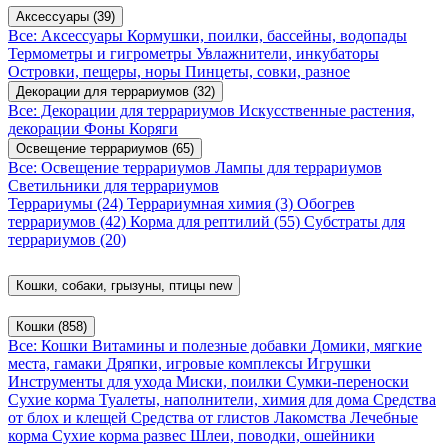
Аксессуары
(39)
Все: Аксессуары
Кормушки, поилки, бассейны, водопады
Термометры и гигрометры
Увлажнители, инкубаторы
Островки, пещеры, норы
Пинцеты, совки, разное
Декорации для террариумов
(32)
Все: Декорации для террариумов
Искусственные растения,
декорации
Фоны
Коряги
Освещение террариумов
(65)
Все: Освещение террариумов
Лампы для террариумов
Светильники для террариумов
Террариумы
(24)
Террариумная химия
(3)
Обогрев
террариумов
(42)
Корма для рептилий
(55)
Субстраты для
террариумов
(20)
Кошки, собаки, грызуны, птицы
new
Кошки
(858)
Все: Кошки
Витамины и полезные добавки
Домики, мягкие
места, гамаки
Дряпки, игровые комплексы
Игрушки
Инструменты для ухода
Миски, поилки
Сумки-переноски
Сухие корма
Туалеты, наполнители, химия для дома
Средства
от блох и клещей
Средства от глистов
Лакомства
Лечебные
корма
Сухие корма развес
Шлеи, поводки, ошейники