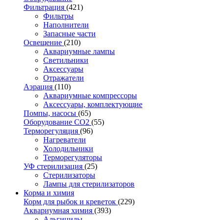
Фильтрация
(421)
Фильтры
Наполнители
Запасные части
Освещение
(210)
Аквариумные лампы
Светильники
Аксессуары
Отражатели
Аэрация
(110)
Аквариумные компрессоры
Аксессуары, комплектующие
Помпы, насосы
(65)
Оборудование CO2
(55)
Терморегуляция
(96)
Нагреватели
Холодильники
Терморегуляторы
УФ стерилизация
(25)
Стерилизаторы
Лампы для стерилизаторов
Корма и химия
Корм для рыбок и креветок
(229)
Аквариумная химия
(393)
Альгициды