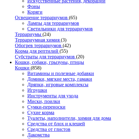
Искусственные растения, декорации
Фоны
Коряги
Освещение террариумов
(65)
Лампы для террариумов
Светильники для террариумов
Террариумы
(24)
Террариумная химия
(3)
Обогрев террариумов
(42)
Корма для рептилий
(55)
Субстраты для террариумов
(20)
Кошки, собаки, грызуны, птицы
Кошки
(858)
Витамины и полезные добавки
Домики, мягкие места, гамаки
Дряпки, игровые комплексы
Игрушки
Инструменты для ухода
Миски, поилки
Сумки-переноски
Сухие корма
Туалеты, наполнители, химия для дома
Средства от блох и клещей
Средства от глистов
Лакомства