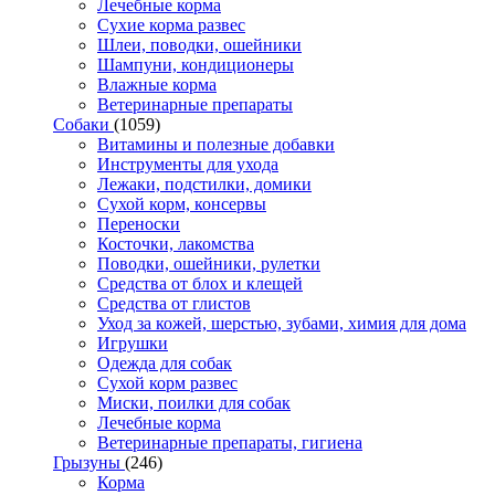
Лечебные корма
Сухие корма развес
Шлеи, поводки, ошейники
Шампуни, кондиционеры
Влажные корма
Ветеринарные препараты
Собаки
(1059)
Витамины и полезные добавки
Инструменты для ухода
Лежаки, подстилки, домики
Сухой корм, консервы
Переноски
Косточки, лакомства
Поводки, ошейники, рулетки
Средства от блох и клещей
Средства от глистов
Уход за кожей, шерстью, зубами, химия для дома
Игрушки
Одежда для собак
Сухой корм развес
Миски, поилки для собак
Лечебные корма
Ветеринарные препараты, гигиена
Грызуны
(246)
Корма