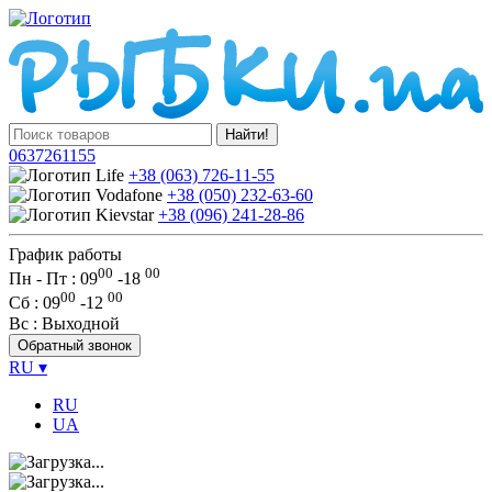
Найти!
0637261155
+38 (063) 726-11-55
+38 (050) 232-63-60
+38 (096) 241-28-86
График работы
00
00
Пн - Пт : 09
-
18
00
00
Сб
: 09
-
12
Вс
: Выходной
Обратный звонок
RU
▾
RU
UA