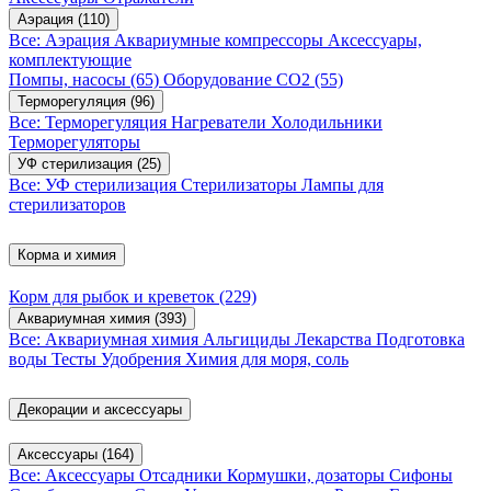
Аэрация
(110)
Все: Аэрация
Аквариумные компрессоры
Аксессуары,
комплектующие
Помпы, насосы
(65)
Оборудование CO2
(55)
Терморегуляция
(96)
Все: Терморегуляция
Нагреватели
Холодильники
Терморегуляторы
УФ стерилизация
(25)
Все: УФ стерилизация
Стерилизаторы
Лампы для
стерилизаторов
Корма и химия
Корм для рыбок и креветок
(229)
Аквариумная химия
(393)
Все: Аквариумная химия
Альгициды
Лекарства
Подготовка
воды
Тесты
Удобрения
Химия для моря, соль
Декорации и аксессуары
Аксессуары
(164)
Все: Аксессуары
Отсадники
Кормушки, дозаторы
Сифоны