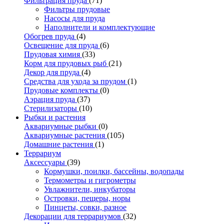
Фильтрация пруда
(71)
Фильтры прудовые
Насосы для пруда
Наполнители и комплектующие
Обогрев пруда
(4)
Освещение для пруда
(6)
Прудовая химия
(33)
Корм для прудовых рыб
(21)
Декор для пруда
(4)
Средства для ухода за прудом
(1)
Прудовые комплекты
(0)
Аэрация пруда
(37)
Стерилизаторы
(10)
Рыбки и растения
Аквариумные рыбки
(0)
Аквариумные растения
(105)
Домашние растения
(1)
Террариум
Аксессуары
(39)
Кормушки, поилки, бассейны, водопады
Термометры и гигрометры
Увлажнители, инкубаторы
Островки, пещеры, норы
Пинцеты, совки, разное
Декорации для террариумов
(32)