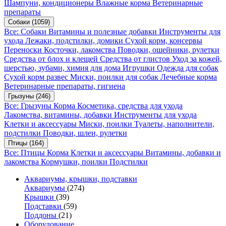
Шампуни, кондиционеры
Влажные корма
Ветеринарные
препараты
Собаки
(1059)
Все: Собаки
Витамины и полезные добавки
Инструменты для
ухода
Лежаки, подстилки, домики
Сухой корм, консервы
Переноски
Косточки, лакомства
Поводки, ошейники, рулетки
Средства от блох и клещей
Средства от глистов
Уход за кожей,
шерстью, зубами, химия для дома
Игрушки
Одежда для собак
Сухой корм развес
Миски, поилки для собак
Лечебные корма
Ветеринарные препараты, гигиена
Грызуны
(246)
Все: Грызуны
Корма
Косметика, средства для ухода
Лакомства, витамины, добавки
Инструменты для ухода
Клетки и аксессуары
Миски, поилки
Туалеты, наполнители,
подстилки
Поводки, шлеи, рулетки
Птицы
(164)
Все: Птицы
Корма
Клетки и аксессуары
Витамины, добавки и
лакомства
Кормушки, поилки
Подстилки
Аквариумы, крышки, подставки
Аквариумы
(274)
Крышки
(39)
Подставки
(59)
Поддоны
(21)
Оборудование