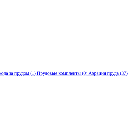
хода за прудом
(1)
Прудовые комплекты
(0)
Аэрация пруда
(37)