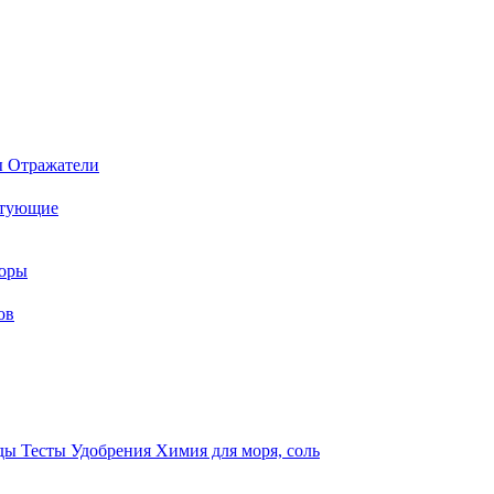
ы
Отражатели
ктующие
торы
ов
оды
Тесты
Удобрения
Химия для моря, соль