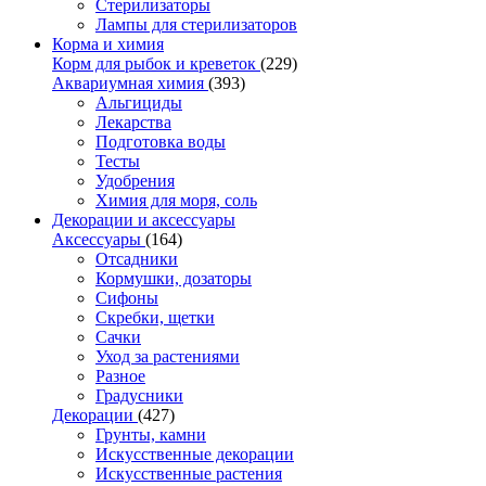
Стерилизаторы
Лампы для стерилизаторов
Корма и химия
Корм для рыбок и креветок
(229)
Аквариумная химия
(393)
Альгициды
Лекарства
Подготовка воды
Тесты
Удобрения
Химия для моря, соль
Декорации и аксессуары
Аксессуары
(164)
Отсадники
Кормушки, дозаторы
Сифоны
Скребки, щетки
Сачки
Уход за растениями
Разное
Градусники
Декорации
(427)
Грунты, камни
Искусственные декорации
Искусственные растения