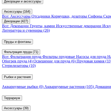
Декорации и аксессуары
Аксессуары
(164)
Все: Аксессуары
Отсадники
Кормушки, дозаторы
Сифоны
Скр
Декорации
(427)
Все: Декорации
Грунты, камни
Искусственные декорации
Иску
Литература и сувениры
(26)
Пруды и фонтаны
Фильтрация пруда
(71)
Все: Фильтрация пруда
Фильтры прудовые
Насосы для пруда
Н
Обогрев пруда
(4)
Освещение для пруда
(6)
Прудовая химия
(33
Стерилизаторы
(10)
Рыбки и растения
Аквариумные рыбки
(0)
Аквариумные растения
(105)
Домашни
Террариум
Аксессуары
(39)