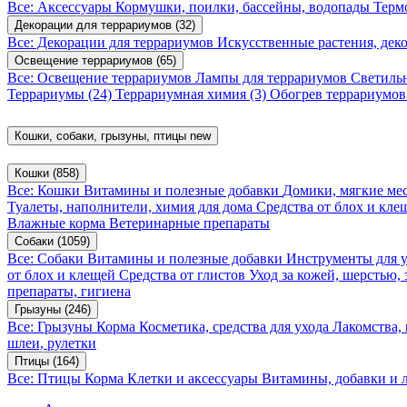
Все: Аксессуары
Кормушки, поилки, бассейны, водопады
Терм
Декорации для террариумов
(32)
Все: Декорации для террариумов
Искусственные растения, де
Освещение террариумов
(65)
Все: Освещение террариумов
Лампы для террариумов
Светиль
Террариумы
(24)
Террариумная химия
(3)
Обогрев террариумо
Кошки, собаки, грызуны, птицы
new
Кошки
(858)
Все: Кошки
Витамины и полезные добавки
Домики, мягкие мес
Туалеты, наполнители, химия для дома
Средства от блох и кл
Влажные корма
Ветеринарные препараты
Собаки
(1059)
Все: Собаки
Витамины и полезные добавки
Инструменты для 
от блох и клещей
Средства от глистов
Уход за кожей, шерстью,
препараты, гигиена
Грызуны
(246)
Все: Грызуны
Корма
Косметика, средства для ухода
Лакомства,
шлеи, рулетки
Птицы
(164)
Все: Птицы
Корма
Клетки и аксессуары
Витамины, добавки и 