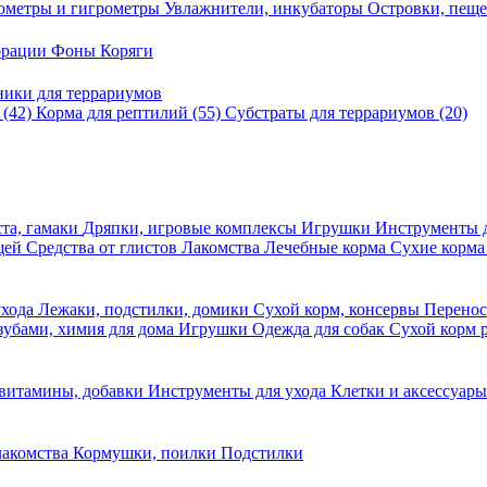
ометры и гигрометры
Увлажнители, инкубаторы
Островки, пещ
корации
Фоны
Коряги
ники для террариумов
в
(42)
Корма для рептилий
(55)
Субстраты для террариумов
(20)
та, гамаки
Дряпки, игровые комплексы
Игрушки
Инструменты 
ещей
Средства от глистов
Лакомства
Лечебные корма
Сухие корма
ухода
Лежаки, подстилки, домики
Сухой корм, консервы
Перено
 зубами, химия для дома
Игрушки
Одежда для собак
Сухой корм 
 витамины, добавки
Инструменты для ухода
Клетки и аксессуар
лакомства
Кормушки, поилки
Подстилки