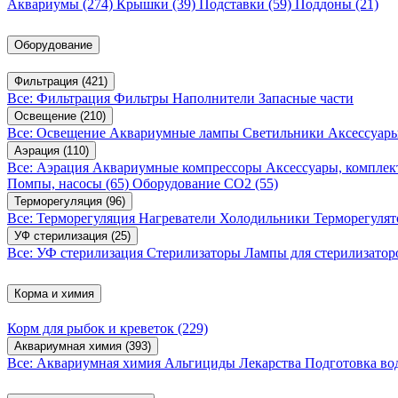
Аквариумы
(274)
Крышки
(39)
Подставки
(59)
Поддоны
(21)
Оборудование
Фильтрация
(421)
Все: Фильтрация
Фильтры
Наполнители
Запасные части
Освещение
(210)
Все: Освещение
Аквариумные лампы
Светильники
Аксессуар
Аэрация
(110)
Все: Аэрация
Аквариумные компрессоры
Аксессуары, компле
Помпы, насосы
(65)
Оборудование CO2
(55)
Терморегуляция
(96)
Все: Терморегуляция
Нагреватели
Холодильники
Терморегуля
УФ стерилизация
(25)
Все: УФ стерилизация
Стерилизаторы
Лампы для стерилизатор
Корма и химия
Корм для рыбок и креветок
(229)
Аквариумная химия
(393)
Все: Аквариумная химия
Альгициды
Лекарства
Подготовка в