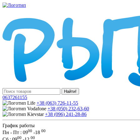
Найти!
0637261155
+38 (063) 726-11-55
+38 (050) 232-63-60
+38 (096) 241-28-86
График работы
00
00
Пн - Пт : 09
-
18
00
00
Сб
: 09
-
12