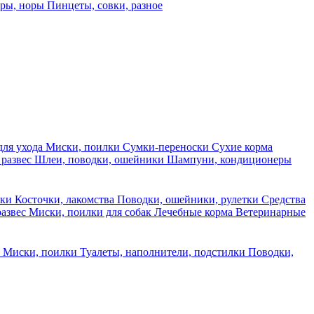
еры, норы
Пинцеты, совки, разное
для ухода
Миски, поилки
Сумки-переноски
Сухие корма
 развес
Шлеи, поводки, ошейники
Шампуни, кондиционеры
ски
Косточки, лакомства
Поводки, ошейники, рулетки
Средства
развес
Миски, поилки для собак
Лечебные корма
Ветеринарные
ы
Миски, поилки
Туалеты, наполнители, подстилки
Поводки,