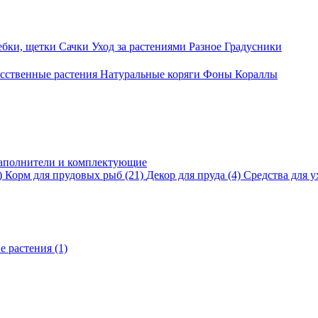
ебки, щетки
Сачки
Уход за растениями
Разное
Градусники
сственные растения
Натуральные коряги
Фоны
Кораллы
аполнители и комплектующие
)
Корм для прудовых рыб
(21)
Декор для пруда
(4)
Средства для у
е растения
(1)