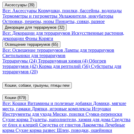
Аксессуары
(39)
Все: Аксессуары
Кормушки, поилки, бассейны, водопады
Термометры и гигрометры
Увлажнители, инкубаторы
Островки, пещеры, норы
Пинцеты, совки, разное
Декорации для террариумов
(32)
Все: Декорации для террариумов
Искусственные растения,
декорации
Фоны
Коряги
Освещение террариумов
(65)
Все: Освещение террариумов
Лампы для террариумов
Светильники для террариумов
Террариумы
(24)
Террариумная химия
(4)
Обогрев
террариумов
(42)
Корма для рептилий
(56)
Субстраты для
террариумов
(20)
Кошки, собаки, грызуны, птицы
new
Кошки
(879)
Все: Кошки
Витамины и полезные добавки
Домики, мягкие
места, гамаки
Дряпки, игровые комплексы
Игрушки
Инструменты для ухода
Миски, поилки
Сумки-переноски
Сухие корма
Туалеты, наполнители, химия для дома
Средства
от блох и клещей
Средства от глистов
Лакомства
Лечебные
корма
Сухие корма развес
Шлеи, поводки, ошейники