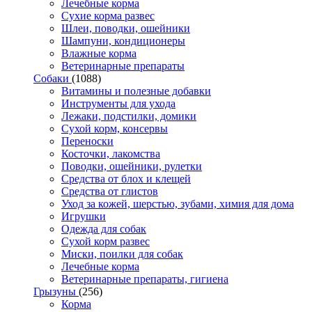
Лечебные корма
Сухие корма развес
Шлеи, поводки, ошейники
Шампуни, кондиционеры
Влажные корма
Ветеринарные препараты
Собаки
(1088)
Витамины и полезные добавки
Инструменты для ухода
Лежаки, подстилки, домики
Сухой корм, консервы
Переноски
Косточки, лакомства
Поводки, ошейники, рулетки
Средства от блох и клещей
Средства от глистов
Уход за кожей, шерстью, зубами, химия для дома
Игрушки
Одежда для собак
Сухой корм развес
Миски, поилки для собак
Лечебные корма
Ветеринарные препараты, гигиена
Грызуны
(256)
Корма