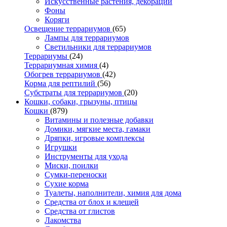
Искусственные растения, декорации
Фоны
Коряги
Освещение террариумов
(65)
Лампы для террариумов
Светильники для террариумов
Террариумы
(24)
Террариумная химия
(4)
Обогрев террариумов
(42)
Корма для рептилий
(56)
Субстраты для террариумов
(20)
Кошки, собаки, грызуны, птицы
Кошки
(879)
Витамины и полезные добавки
Домики, мягкие места, гамаки
Дряпки, игровые комплексы
Игрушки
Инструменты для ухода
Миски, поилки
Сумки-переноски
Сухие корма
Туалеты, наполнители, химия для дома
Средства от блох и клещей
Средства от глистов
Лакомства