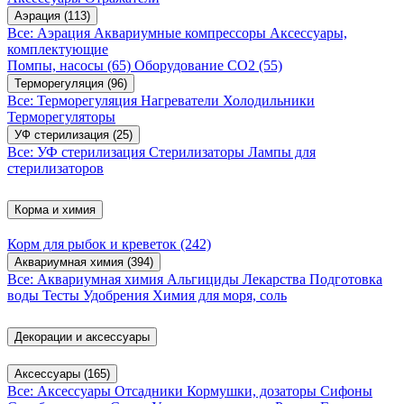
Аэрация
(113)
Все: Аэрация
Аквариумные компрессоры
Аксессуары,
комплектующие
Помпы, насосы
(65)
Оборудование CO2
(55)
Терморегуляция
(96)
Все: Терморегуляция
Нагреватели
Холодильники
Терморегуляторы
УФ стерилизация
(25)
Все: УФ стерилизация
Стерилизаторы
Лампы для
стерилизаторов
Корма и химия
Корм для рыбок и креветок
(242)
Аквариумная химия
(394)
Все: Аквариумная химия
Альгициды
Лекарства
Подготовка
воды
Тесты
Удобрения
Химия для моря, соль
Декорации и аксессуары
Аксессуары
(165)
Все: Аксессуары
Отсадники
Кормушки, дозаторы
Сифоны