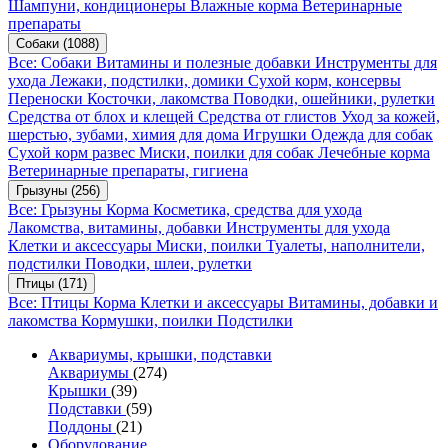
Шампуни, кондиционеры
Влажные корма
Ветеринарные
препараты
Собаки
(1088)
Все: Собаки
Витамины и полезные добавки
Инструменты для
ухода
Лежаки, подстилки, домики
Сухой корм, консервы
Переноски
Косточки, лакомства
Поводки, ошейники, рулетки
Средства от блох и клещей
Средства от глистов
Уход за кожей,
шерстью, зубами, химия для дома
Игрушки
Одежда для собак
Сухой корм развес
Миски, поилки для собак
Лечебные корма
Ветеринарные препараты, гигиена
Грызуны
(256)
Все: Грызуны
Корма
Косметика, средства для ухода
Лакомства, витамины, добавки
Инструменты для ухода
Клетки и аксессуары
Миски, поилки
Туалеты, наполнители,
подстилки
Поводки, шлеи, рулетки
Птицы
(171)
Все: Птицы
Корма
Клетки и аксессуары
Витамины, добавки и
лакомства
Кормушки, поилки
Подстилки
Аквариумы, крышки, подставки
Аквариумы
(274)
Крышки
(39)
Подставки
(59)
Поддоны
(21)
Оборудование