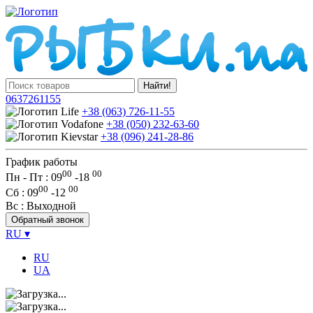
Найти!
0637261155
+38 (063) 726-11-55
+38 (050) 232-63-60
+38 (096) 241-28-86
График работы
00
00
Пн - Пт : 09
-
18
00
00
Сб
: 09
-
12
Вс
: Выходной
Обратный звонок
RU
▾
RU
UA