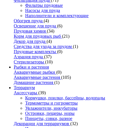
Фильтрация пруда
(71)
Фильтры прудовые
Насосы для пруда
Наполнители и комплектующие
Обогрев пруда
(4)
Освещение для пруда
(6)
Прудовая химия
(34)
Корм для прудовых рыб
(21)
Декор для пруда
(4)
Средства для ухода за прудом
(1)
Прудовые комплекты
(0)
Аэрация пруда
(37)
Стерилизаторы
(10)
Рыбки и растения
Аквариумные рыбки
(0)
Аквариумные растения
(105)
Домашние растения
(1)
Террариум
Аксессуары
(39)
Кормушки, поилки, бассейны, водопады
Термометры и гигрометры
Увлажнители, инкубаторы
Островки, пещеры, норы
Пинцеты, совки, разное
Декорации для террариумов
(32)