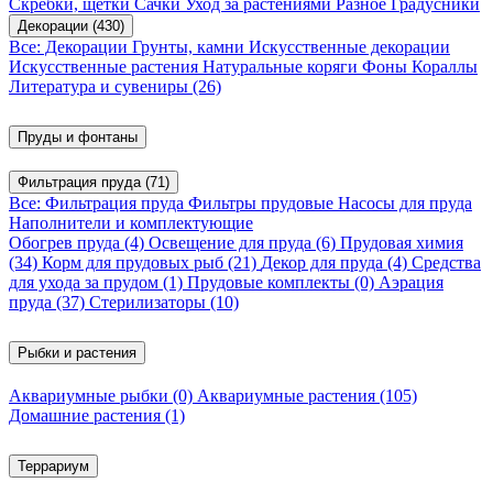
Скребки, щетки
Сачки
Уход за растениями
Разное
Градусники
Декорации
(430)
Все: Декорации
Грунты, камни
Искусственные декорации
Искусственные растения
Натуральные коряги
Фоны
Кораллы
Литература и сувениры
(26)
Пруды и фонтаны
Фильтрация пруда
(71)
Все: Фильтрация пруда
Фильтры прудовые
Насосы для пруда
Наполнители и комплектующие
Обогрев пруда
(4)
Освещение для пруда
(6)
Прудовая химия
(34)
Корм для прудовых рыб
(21)
Декор для пруда
(4)
Средства
для ухода за прудом
(1)
Прудовые комплекты
(0)
Аэрация
пруда
(37)
Стерилизаторы
(10)
Рыбки и растения
Аквариумные рыбки
(0)
Аквариумные растения
(105)
Домашние растения
(1)
Террариум