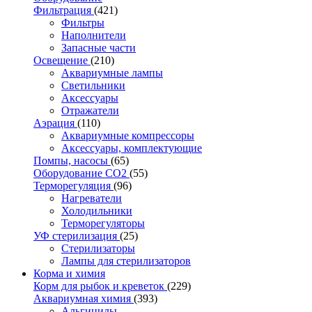
Фильтрация
(421)
Фильтры
Наполнители
Запасные части
Освещение
(210)
Аквариумные лампы
Светильники
Аксессуары
Отражатели
Аэрация
(110)
Аквариумные компрессоры
Аксессуары, комплектующие
Помпы, насосы
(65)
Оборудование CO2
(55)
Терморегуляция
(96)
Нагреватели
Холодильники
Терморегуляторы
УФ стерилизация
(25)
Стерилизаторы
Лампы для стерилизаторов
Корма и химия
Корм для рыбок и креветок
(229)
Аквариумная химия
(393)
Альгициды