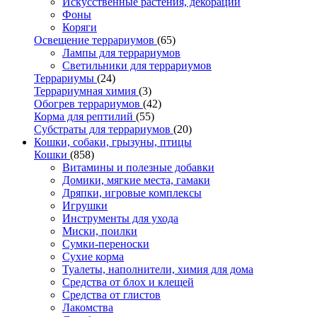
Искусственные растения, декорации
Фоны
Коряги
Освещение террариумов
(65)
Лампы для террариумов
Светильники для террариумов
Террариумы
(24)
Террариумная химия
(3)
Обогрев террариумов
(42)
Корма для рептилий
(55)
Субстраты для террариумов
(20)
Кошки, собаки, грызуны, птицы
Кошки
(858)
Витамины и полезные добавки
Домики, мягкие места, гамаки
Дряпки, игровые комплексы
Игрушки
Инструменты для ухода
Миски, поилки
Сумки-переноски
Сухие корма
Туалеты, наполнители, химия для дома
Средства от блох и клещей
Средства от глистов
Лакомства