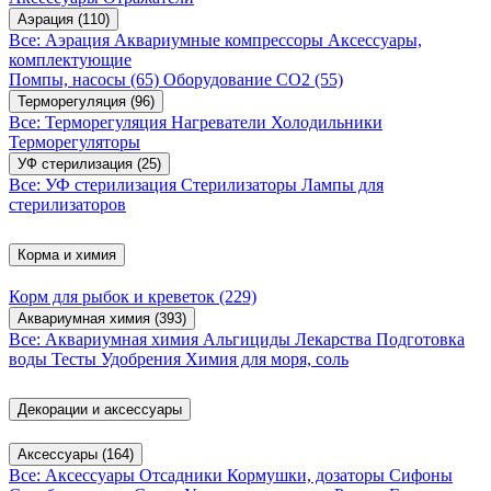
Аэрация
(110)
Все: Аэрация
Аквариумные компрессоры
Аксессуары,
комплектующие
Помпы, насосы
(65)
Оборудование CO2
(55)
Терморегуляция
(96)
Все: Терморегуляция
Нагреватели
Холодильники
Терморегуляторы
УФ стерилизация
(25)
Все: УФ стерилизация
Стерилизаторы
Лампы для
стерилизаторов
Корма и химия
Корм для рыбок и креветок
(229)
Аквариумная химия
(393)
Все: Аквариумная химия
Альгициды
Лекарства
Подготовка
воды
Тесты
Удобрения
Химия для моря, соль
Декорации и аксессуары
Аксессуары
(164)
Все: Аксессуары
Отсадники
Кормушки, дозаторы
Сифоны