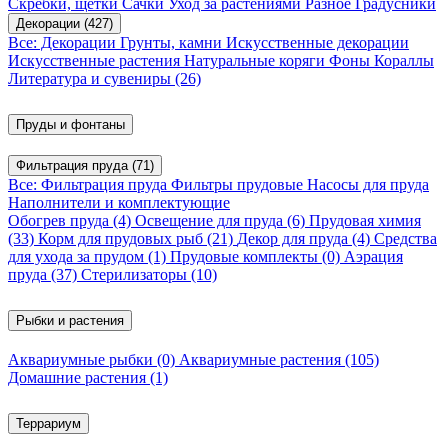
Скребки, щетки
Сачки
Уход за растениями
Разное
Градусники
Декорации
(427)
Все: Декорации
Грунты, камни
Искусственные декорации
Искусственные растения
Натуральные коряги
Фоны
Кораллы
Литература и сувениры
(26)
Пруды и фонтаны
Фильтрация пруда
(71)
Все: Фильтрация пруда
Фильтры прудовые
Насосы для пруда
Наполнители и комплектующие
Обогрев пруда
(4)
Освещение для пруда
(6)
Прудовая химия
(33)
Корм для прудовых рыб
(21)
Декор для пруда
(4)
Средства
для ухода за прудом
(1)
Прудовые комплекты
(0)
Аэрация
пруда
(37)
Стерилизаторы
(10)
Рыбки и растения
Аквариумные рыбки
(0)
Аквариумные растения
(105)
Домашние растения
(1)
Террариум