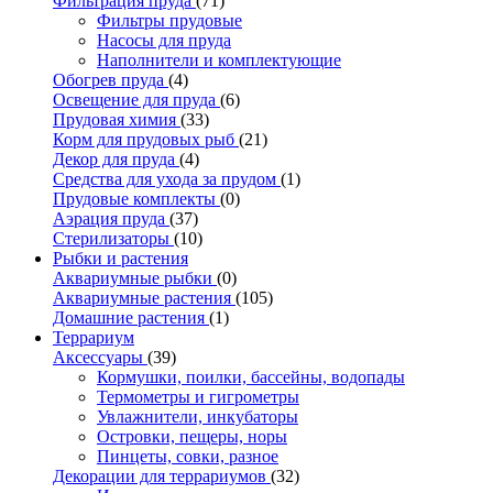
Фильтрация пруда
(71)
Фильтры прудовые
Насосы для пруда
Наполнители и комплектующие
Обогрев пруда
(4)
Освещение для пруда
(6)
Прудовая химия
(33)
Корм для прудовых рыб
(21)
Декор для пруда
(4)
Средства для ухода за прудом
(1)
Прудовые комплекты
(0)
Аэрация пруда
(37)
Стерилизаторы
(10)
Рыбки и растения
Аквариумные рыбки
(0)
Аквариумные растения
(105)
Домашние растения
(1)
Террариум
Аксессуары
(39)
Кормушки, поилки, бассейны, водопады
Термометры и гигрометры
Увлажнители, инкубаторы
Островки, пещеры, норы
Пинцеты, совки, разное
Декорации для террариумов
(32)