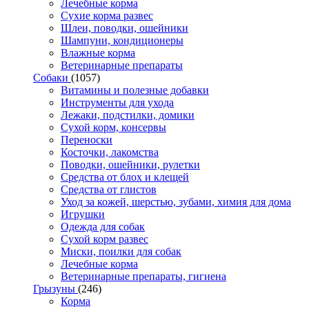
Лечебные корма
Сухие корма развес
Шлеи, поводки, ошейники
Шампуни, кондиционеры
Влажные корма
Ветеринарные препараты
Собаки
(1057)
Витамины и полезные добавки
Инструменты для ухода
Лежаки, подстилки, домики
Сухой корм, консервы
Переноски
Косточки, лакомства
Поводки, ошейники, рулетки
Средства от блох и клещей
Средства от глистов
Уход за кожей, шерстью, зубами, химия для дома
Игрушки
Одежда для собак
Сухой корм развес
Миски, поилки для собак
Лечебные корма
Ветеринарные препараты, гигиена
Грызуны
(246)
Корма