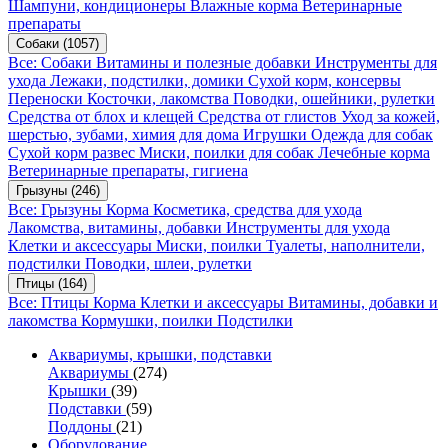
Шампуни, кондиционеры
Влажные корма
Ветеринарные
препараты
Собаки
(1057)
Все: Собаки
Витамины и полезные добавки
Инструменты для
ухода
Лежаки, подстилки, домики
Сухой корм, консервы
Переноски
Косточки, лакомства
Поводки, ошейники, рулетки
Средства от блох и клещей
Средства от глистов
Уход за кожей,
шерстью, зубами, химия для дома
Игрушки
Одежда для собак
Сухой корм развес
Миски, поилки для собак
Лечебные корма
Ветеринарные препараты, гигиена
Грызуны
(246)
Все: Грызуны
Корма
Косметика, средства для ухода
Лакомства, витамины, добавки
Инструменты для ухода
Клетки и аксессуары
Миски, поилки
Туалеты, наполнители,
подстилки
Поводки, шлеи, рулетки
Птицы
(164)
Все: Птицы
Корма
Клетки и аксессуары
Витамины, добавки и
лакомства
Кормушки, поилки
Подстилки
Аквариумы, крышки, подставки
Аквариумы
(274)
Крышки
(39)
Подставки
(59)
Поддоны
(21)
Оборудование