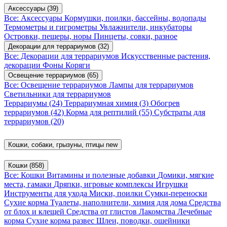
Аксессуары
(39)
Все: Аксессуары
Кормушки, поилки, бассейны, водопады
Термометры и гигрометры
Увлажнители, инкубаторы
Островки, пещеры, норы
Пинцеты, совки, разное
Декорации для террариумов
(32)
Все: Декорации для террариумов
Искусственные растения,
декорации
Фоны
Коряги
Освещение террариумов
(65)
Все: Освещение террариумов
Лампы для террариумов
Светильники для террариумов
Террариумы
(24)
Террариумная химия
(3)
Обогрев
террариумов
(42)
Корма для рептилий
(55)
Субстраты для
террариумов
(20)
Кошки, собаки, грызуны, птицы
new
Кошки
(858)
Все: Кошки
Витамины и полезные добавки
Домики, мягкие
места, гамаки
Дряпки, игровые комплексы
Игрушки
Инструменты для ухода
Миски, поилки
Сумки-переноски
Сухие корма
Туалеты, наполнители, химия для дома
Средства
от блох и клещей
Средства от глистов
Лакомства
Лечебные
корма
Сухие корма развес
Шлеи, поводки, ошейники