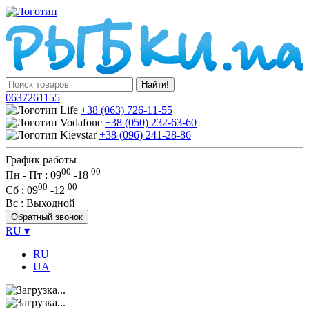
Найти!
0637261155
+38 (063) 726-11-55
+38 (050) 232-63-60
+38 (096) 241-28-86
График работы
00
00
Пн - Пт : 09
-
18
00
00
Сб
: 09
-
12
Вс
: Выходной
Обратный звонок
RU
▾
RU
UA