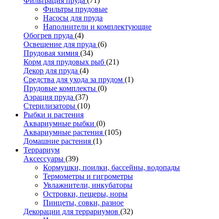
Фильтрация пруда
(71)
Фильтры прудовые
Насосы для пруда
Наполнители и комплектующие
Обогрев пруда
(4)
Освещение для пруда
(6)
Прудовая химия
(34)
Корм для прудовых рыб
(21)
Декор для пруда
(4)
Средства для ухода за прудом
(1)
Прудовые комплекты
(0)
Аэрация пруда
(37)
Стерилизаторы
(10)
Рыбки и растения
Аквариумные рыбки
(0)
Аквариумные растения
(105)
Домашние растения
(1)
Террариум
Аксессуары
(39)
Кормушки, поилки, бассейны, водопады
Термометры и гигрометры
Увлажнители, инкубаторы
Островки, пещеры, норы
Пинцеты, совки, разное
Декорации для террариумов
(32)