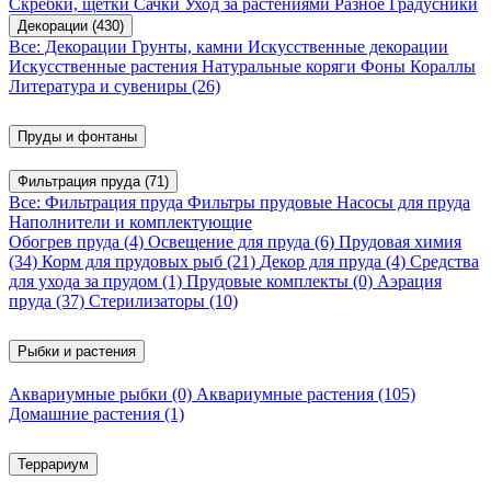
Скребки, щетки
Сачки
Уход за растениями
Разное
Градусники
Декорации
(430)
Все: Декорации
Грунты, камни
Искусственные декорации
Искусственные растения
Натуральные коряги
Фоны
Кораллы
Литература и сувениры
(26)
Пруды и фонтаны
Фильтрация пруда
(71)
Все: Фильтрация пруда
Фильтры прудовые
Насосы для пруда
Наполнители и комплектующие
Обогрев пруда
(4)
Освещение для пруда
(6)
Прудовая химия
(34)
Корм для прудовых рыб
(21)
Декор для пруда
(4)
Средства
для ухода за прудом
(1)
Прудовые комплекты
(0)
Аэрация
пруда
(37)
Стерилизаторы
(10)
Рыбки и растения
Аквариумные рыбки
(0)
Аквариумные растения
(105)
Домашние растения
(1)
Террариум