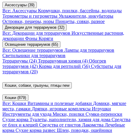
Аксессуары
(39)
Все: Аксессуары
Кормушки, поилки, бассейны, водопады
Термометры и гигрометры
Увлажнители, инкубаторы
Островки, пещеры, норы
Пинцеты, совки, разное
Декорации для террариумов
(32)
Все: Декорации для террариумов
Искусственные растения,
декорации
Фоны
Коряги
Освещение террариумов
(65)
Все: Освещение террариумов
Лампы для террариумов
Светильники для террариумов
Террариумы
(24)
Террариумная химия
(4)
Обогрев
террариумов
(42)
Корма для рептилий
(56)
Субстраты для
террариумов
(20)
Кошки, собаки, грызуны, птицы
new
Кошки
(879)
Все: Кошки
Витамины и полезные добавки
Домики, мягкие
места, гамаки
Дряпки, игровые комплексы
Игрушки
Инструменты для ухода
Миски, поилки
Сумки-переноски
Сухие корма
Туалеты, наполнители, химия для дома
Средства
от блох и клещей
Средства от глистов
Лакомства
Лечебные
корма
Сухие корма развес
Шлеи, поводки, ошейники