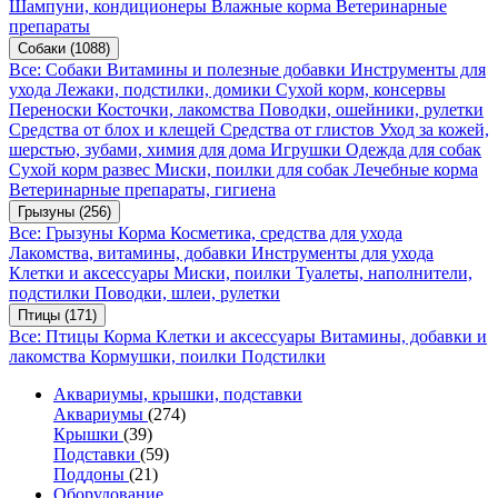
Шампуни, кондиционеры
Влажные корма
Ветеринарные
препараты
Собаки
(1088)
Все: Собаки
Витамины и полезные добавки
Инструменты для
ухода
Лежаки, подстилки, домики
Сухой корм, консервы
Переноски
Косточки, лакомства
Поводки, ошейники, рулетки
Средства от блох и клещей
Средства от глистов
Уход за кожей,
шерстью, зубами, химия для дома
Игрушки
Одежда для собак
Сухой корм развес
Миски, поилки для собак
Лечебные корма
Ветеринарные препараты, гигиена
Грызуны
(256)
Все: Грызуны
Корма
Косметика, средства для ухода
Лакомства, витамины, добавки
Инструменты для ухода
Клетки и аксессуары
Миски, поилки
Туалеты, наполнители,
подстилки
Поводки, шлеи, рулетки
Птицы
(171)
Все: Птицы
Корма
Клетки и аксессуары
Витамины, добавки и
лакомства
Кормушки, поилки
Подстилки
Аквариумы, крышки, подставки
Аквариумы
(274)
Крышки
(39)
Подставки
(59)
Поддоны
(21)
Оборудование