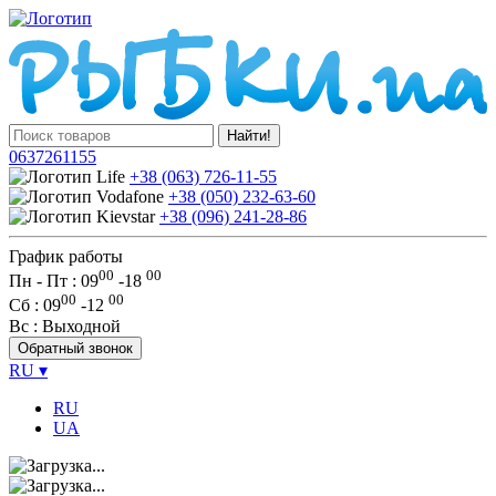
Найти!
0637261155
+38 (063) 726-11-55
+38 (050) 232-63-60
+38 (096) 241-28-86
График работы
00
00
Пн - Пт : 09
-
18
00
00
Сб
: 09
-
12
Вс
: Выходной
Обратный звонок
RU
▾
RU
UA