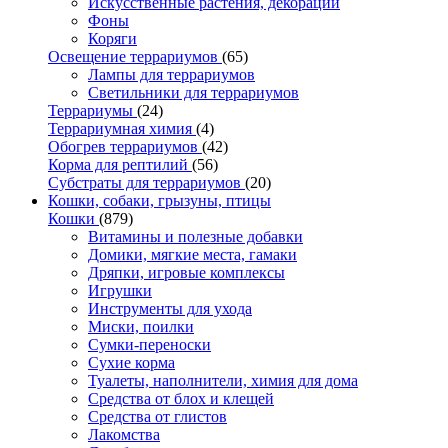
Искусственные растения, декорации
Фоны
Коряги
Освещение террариумов
(65)
Лампы для террариумов
Светильники для террариумов
Террариумы
(24)
Террариумная химия
(4)
Обогрев террариумов
(42)
Корма для рептилий
(56)
Субстраты для террариумов
(20)
Кошки, собаки, грызуны, птицы
Кошки
(879)
Витамины и полезные добавки
Домики, мягкие места, гамаки
Дряпки, игровые комплексы
Игрушки
Инструменты для ухода
Миски, поилки
Сумки-переноски
Сухие корма
Туалеты, наполнители, химия для дома
Средства от блох и клещей
Средства от глистов
Лакомства