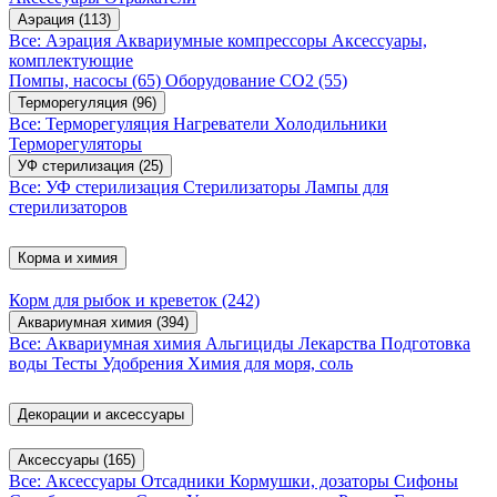
Аэрация
(113)
Все: Аэрация
Аквариумные компрессоры
Аксессуары,
комплектующие
Помпы, насосы
(65)
Оборудование CO2
(55)
Терморегуляция
(96)
Все: Терморегуляция
Нагреватели
Холодильники
Терморегуляторы
УФ стерилизация
(25)
Все: УФ стерилизация
Стерилизаторы
Лампы для
стерилизаторов
Корма и химия
Корм для рыбок и креветок
(242)
Аквариумная химия
(394)
Все: Аквариумная химия
Альгициды
Лекарства
Подготовка
воды
Тесты
Удобрения
Химия для моря, соль
Декорации и аксессуары
Аксессуары
(165)
Все: Аксессуары
Отсадники
Кормушки, дозаторы
Сифоны