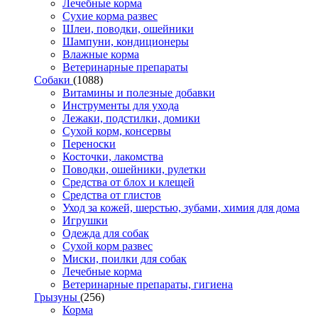
Лечебные корма
Сухие корма развес
Шлеи, поводки, ошейники
Шампуни, кондиционеры
Влажные корма
Ветеринарные препараты
Собаки
(1088)
Витамины и полезные добавки
Инструменты для ухода
Лежаки, подстилки, домики
Сухой корм, консервы
Переноски
Косточки, лакомства
Поводки, ошейники, рулетки
Средства от блох и клещей
Средства от глистов
Уход за кожей, шерстью, зубами, химия для дома
Игрушки
Одежда для собак
Сухой корм развес
Миски, поилки для собак
Лечебные корма
Ветеринарные препараты, гигиена
Грызуны
(256)
Корма