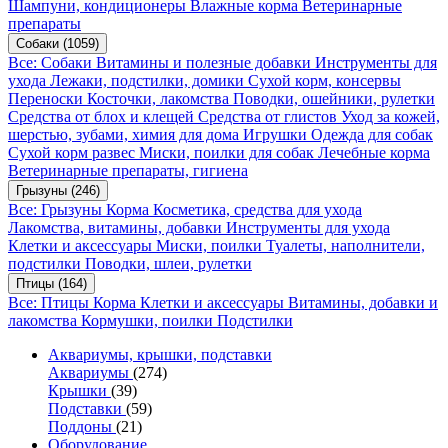
Шампуни, кондиционеры
Влажные корма
Ветеринарные
препараты
Собаки
(1059)
Все: Собаки
Витамины и полезные добавки
Инструменты для
ухода
Лежаки, подстилки, домики
Сухой корм, консервы
Переноски
Косточки, лакомства
Поводки, ошейники, рулетки
Средства от блох и клещей
Средства от глистов
Уход за кожей,
шерстью, зубами, химия для дома
Игрушки
Одежда для собак
Сухой корм развес
Миски, поилки для собак
Лечебные корма
Ветеринарные препараты, гигиена
Грызуны
(246)
Все: Грызуны
Корма
Косметика, средства для ухода
Лакомства, витамины, добавки
Инструменты для ухода
Клетки и аксессуары
Миски, поилки
Туалеты, наполнители,
подстилки
Поводки, шлеи, рулетки
Птицы
(164)
Все: Птицы
Корма
Клетки и аксессуары
Витамины, добавки и
лакомства
Кормушки, поилки
Подстилки
Аквариумы, крышки, подставки
Аквариумы
(274)
Крышки
(39)
Подставки
(59)
Поддоны
(21)
Оборудование