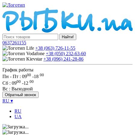
Найти!
0637261155
+38 (063) 726-11-55
+38 (050) 232-63-60
+38 (096) 241-28-86
График работы
00
00
Пн - Пт : 09
-
18
00
00
Сб
: 09
-
12
Вс
: Выходной
Обратный звонок
RU
▾
RU
UA