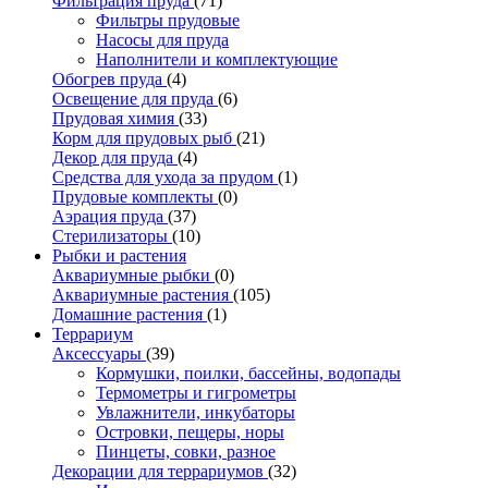
Фильтрация пруда
(71)
Фильтры прудовые
Насосы для пруда
Наполнители и комплектующие
Обогрев пруда
(4)
Освещение для пруда
(6)
Прудовая химия
(33)
Корм для прудовых рыб
(21)
Декор для пруда
(4)
Средства для ухода за прудом
(1)
Прудовые комплекты
(0)
Аэрация пруда
(37)
Стерилизаторы
(10)
Рыбки и растения
Аквариумные рыбки
(0)
Аквариумные растения
(105)
Домашние растения
(1)
Террариум
Аксессуары
(39)
Кормушки, поилки, бассейны, водопады
Термометры и гигрометры
Увлажнители, инкубаторы
Островки, пещеры, норы
Пинцеты, совки, разное
Декорации для террариумов
(32)