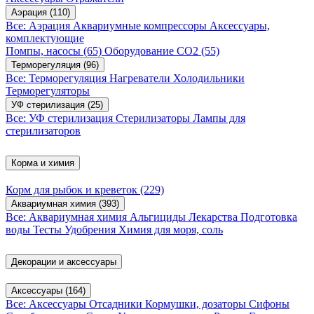
Аэрация
(110)
Все: Аэрация
Аквариумные компрессоры
Аксессуары,
комплектующие
Помпы, насосы
(65)
Оборудование CO2
(55)
Терморегуляция
(96)
Все: Терморегуляция
Нагреватели
Холодильники
Терморегуляторы
УФ стерилизация
(25)
Все: УФ стерилизация
Стерилизаторы
Лампы для
стерилизаторов
Корма и химия
Корм для рыбок и креветок
(229)
Аквариумная химия
(393)
Все: Аквариумная химия
Альгициды
Лекарства
Подготовка
воды
Тесты
Удобрения
Химия для моря, соль
Декорации и аксессуары
Аксессуары
(164)
Все: Аксессуары
Отсадники
Кормушки, дозаторы
Сифоны