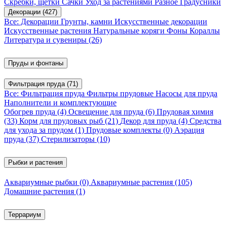
Скребки, щетки
Сачки
Уход за растениями
Разное
Градусники
Декорации
(427)
Все: Декорации
Грунты, камни
Искусственные декорации
Искусственные растения
Натуральные коряги
Фоны
Кораллы
Литература и сувениры
(26)
Пруды и фонтаны
Фильтрация пруда
(71)
Все: Фильтрация пруда
Фильтры прудовые
Насосы для пруда
Наполнители и комплектующие
Обогрев пруда
(4)
Освещение для пруда
(6)
Прудовая химия
(33)
Корм для прудовых рыб
(21)
Декор для пруда
(4)
Средства
для ухода за прудом
(1)
Прудовые комплекты
(0)
Аэрация
пруда
(37)
Стерилизаторы
(10)
Рыбки и растения
Аквариумные рыбки
(0)
Аквариумные растения
(105)
Домашние растения
(1)
Террариум