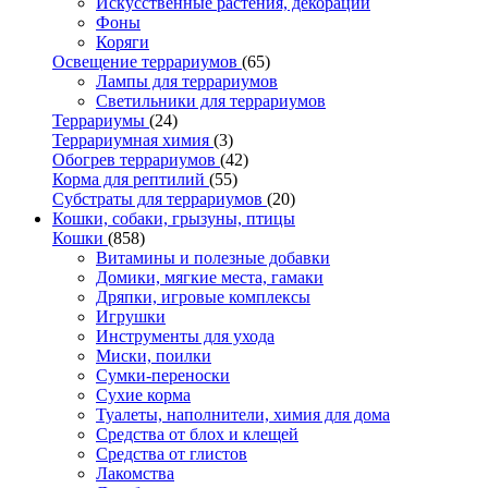
Искусственные растения, декорации
Фоны
Коряги
Освещение террариумов
(65)
Лампы для террариумов
Светильники для террариумов
Террариумы
(24)
Террариумная химия
(3)
Обогрев террариумов
(42)
Корма для рептилий
(55)
Субстраты для террариумов
(20)
Кошки, собаки, грызуны, птицы
Кошки
(858)
Витамины и полезные добавки
Домики, мягкие места, гамаки
Дряпки, игровые комплексы
Игрушки
Инструменты для ухода
Миски, поилки
Сумки-переноски
Сухие корма
Туалеты, наполнители, химия для дома
Средства от блох и клещей
Средства от глистов
Лакомства