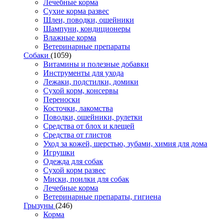
Лечебные корма
Сухие корма развес
Шлеи, поводки, ошейники
Шампуни, кондиционеры
Влажные корма
Ветеринарные препараты
Собаки
(1059)
Витамины и полезные добавки
Инструменты для ухода
Лежаки, подстилки, домики
Сухой корм, консервы
Переноски
Косточки, лакомства
Поводки, ошейники, рулетки
Средства от блох и клещей
Средства от глистов
Уход за кожей, шерстью, зубами, химия для дома
Игрушки
Одежда для собак
Сухой корм развес
Миски, поилки для собак
Лечебные корма
Ветеринарные препараты, гигиена
Грызуны
(246)
Корма