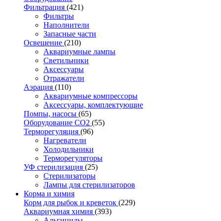
Фильтрация
(421)
Фильтры
Наполнители
Запасные части
Освещение
(210)
Аквариумные лампы
Светильники
Аксессуары
Отражатели
Аэрация
(110)
Аквариумные компрессоры
Аксессуары, комплектующие
Помпы, насосы
(65)
Оборудование CO2
(55)
Терморегуляция
(96)
Нагреватели
Холодильники
Терморегуляторы
УФ стерилизация
(25)
Стерилизаторы
Лампы для стерилизаторов
Корма и химия
Корм для рыбок и креветок
(229)
Аквариумная химия
(393)
Альгициды