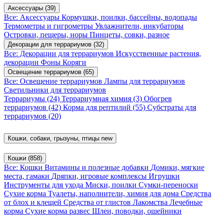
Аксессуары
(39)
Все: Аксессуары
Кормушки, поилки, бассейны, водопады
Термометры и гигрометры
Увлажнители, инкубаторы
Островки, пещеры, норы
Пинцеты, совки, разное
Декорации для террариумов
(32)
Все: Декорации для террариумов
Искусственные растения,
декорации
Фоны
Коряги
Освещение террариумов
(65)
Все: Освещение террариумов
Лампы для террариумов
Светильники для террариумов
Террариумы
(24)
Террариумная химия
(3)
Обогрев
террариумов
(42)
Корма для рептилий
(55)
Субстраты для
террариумов
(20)
Кошки, собаки, грызуны, птицы
new
Кошки
(858)
Все: Кошки
Витамины и полезные добавки
Домики, мягкие
места, гамаки
Дряпки, игровые комплексы
Игрушки
Инструменты для ухода
Миски, поилки
Сумки-переноски
Сухие корма
Туалеты, наполнители, химия для дома
Средства
от блох и клещей
Средства от глистов
Лакомства
Лечебные
корма
Сухие корма развес
Шлеи, поводки, ошейники