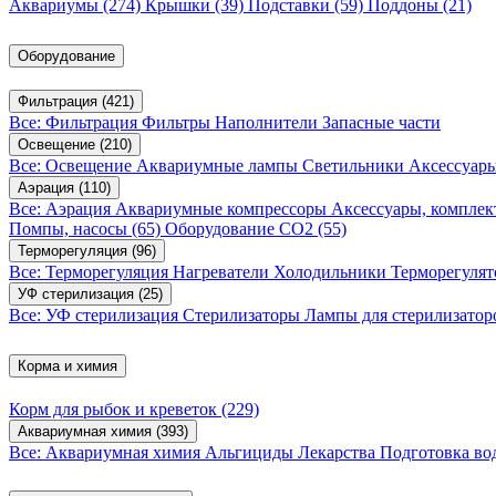
Аквариумы
(274)
Крышки
(39)
Подставки
(59)
Поддоны
(21)
Оборудование
Фильтрация
(421)
Все: Фильтрация
Фильтры
Наполнители
Запасные части
Освещение
(210)
Все: Освещение
Аквариумные лампы
Светильники
Аксессуар
Аэрация
(110)
Все: Аэрация
Аквариумные компрессоры
Аксессуары, компле
Помпы, насосы
(65)
Оборудование CO2
(55)
Терморегуляция
(96)
Все: Терморегуляция
Нагреватели
Холодильники
Терморегуля
УФ стерилизация
(25)
Все: УФ стерилизация
Стерилизаторы
Лампы для стерилизатор
Корма и химия
Корм для рыбок и креветок
(229)
Аквариумная химия
(393)
Все: Аквариумная химия
Альгициды
Лекарства
Подготовка в