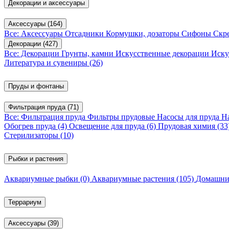
Декорации и аксессуары
Аксессуары
(164)
Все: Аксессуары
Отсадники
Кормушки, дозаторы
Сифоны
Скр
Декорации
(427)
Все: Декорации
Грунты, камни
Искусственные декорации
Иску
Литература и сувениры
(26)
Пруды и фонтаны
Фильтрация пруда
(71)
Все: Фильтрация пруда
Фильтры прудовые
Насосы для пруда
Н
Обогрев пруда
(4)
Освещение для пруда
(6)
Прудовая химия
(33
Стерилизаторы
(10)
Рыбки и растения
Аквариумные рыбки
(0)
Аквариумные растения
(105)
Домашни
Террариум
Аксессуары
(39)