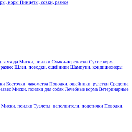
еры, норы
Пинцеты, совки, разное
для ухода
Миски, поилки
Сумки-переноски
Сухие корма
 развес
Шлеи, поводки, ошейники
Шампуни, кондиционеры
ски
Косточки, лакомства
Поводки, ошейники, рулетки
Средства
развес
Миски, поилки для собак
Лечебные корма
Ветеринарные
ы
Миски, поилки
Туалеты, наполнители, подстилки
Поводки,