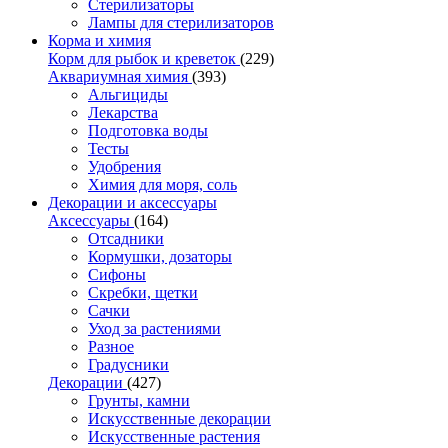
Стерилизаторы
Лампы для стерилизаторов
Корма и химия
Корм для рыбок и креветок
(229)
Аквариумная химия
(393)
Альгициды
Лекарства
Подготовка воды
Тесты
Удобрения
Химия для моря, соль
Декорации и аксессуары
Аксессуары
(164)
Отсадники
Кормушки, дозаторы
Сифоны
Скребки, щетки
Сачки
Уход за растениями
Разное
Градусники
Декорации
(427)
Грунты, камни
Искусственные декорации
Искусственные растения