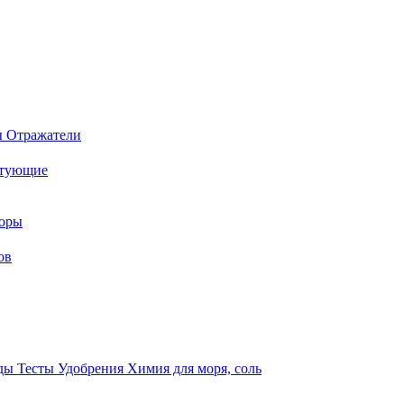
ы
Отражатели
ктующие
торы
ов
оды
Тесты
Удобрения
Химия для моря, соль