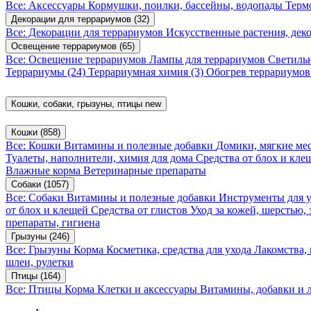
Все: Аксессуары
Кормушки, поилки, бассейны, водопады
Терм
Декорации для террариумов
(32)
Все: Декорации для террариумов
Искусственные растения, де
Освещение террариумов
(65)
Все: Освещение террариумов
Лампы для террариумов
Светиль
Террариумы
(24)
Террариумная химия
(3)
Обогрев террариумо
Кошки, собаки, грызуны, птицы
new
Кошки
(858)
Все: Кошки
Витамины и полезные добавки
Домики, мягкие мес
Туалеты, наполнители, химия для дома
Средства от блох и кл
Влажные корма
Ветеринарные препараты
Собаки
(1057)
Все: Собаки
Витамины и полезные добавки
Инструменты для 
от блох и клещей
Средства от глистов
Уход за кожей, шерстью,
препараты, гигиена
Грызуны
(246)
Все: Грызуны
Корма
Косметика, средства для ухода
Лакомства,
шлеи, рулетки
Птицы
(164)
Все: Птицы
Корма
Клетки и аксессуары
Витамины, добавки и 