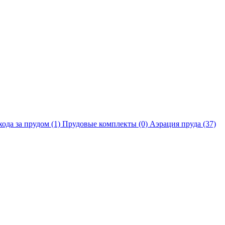
хода за прудом
(1)
Прудовые комплекты
(0)
Аэрация пруда
(37)