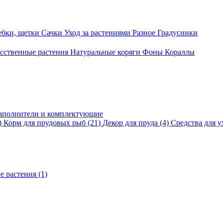
ебки, щетки
Сачки
Уход за растениями
Разное
Градусники
сственные растения
Натуральные коряги
Фоны
Кораллы
аполнители и комплектующие
)
Корм для прудовых рыб
(21)
Декор для пруда
(4)
Средства для у
е растения
(1)