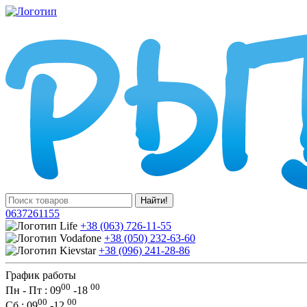
Найти!
0637261155
+38 (063) 726-11-55
+38 (050) 232-63-60
+38 (096) 241-28-86
График работы
00
00
Пн - Пт : 09
-
18
00
00
Сб
: 09
-
12