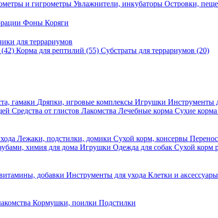
ометры и гигрометры
Увлажнители, инкубаторы
Островки, пещ
корации
Фоны
Коряги
ники для террариумов
в
(42)
Корма для рептилий
(55)
Субстраты для террариумов
(20)
та, гамаки
Дряпки, игровые комплексы
Игрушки
Инструменты 
ещей
Средства от глистов
Лакомства
Лечебные корма
Сухие корма
ухода
Лежаки, подстилки, домики
Сухой корм, консервы
Перено
 зубами, химия для дома
Игрушки
Одежда для собак
Сухой корм 
 витамины, добавки
Инструменты для ухода
Клетки и аксессуар
лакомства
Кормушки, поилки
Подстилки